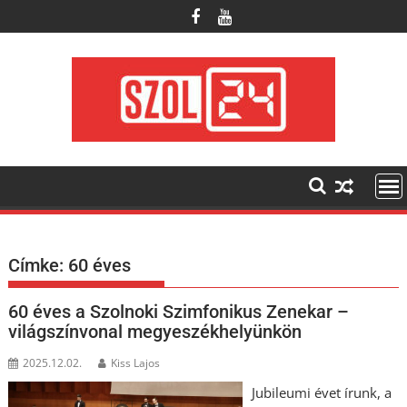
Skip
to
content
Címke:
60 éves
60 éves a Szolnoki Szimfonikus Zenekar –
világszínvonal megyeszékhelyünkön
2025.12.02.
Kiss Lajos
Jubileumi évet írunk, a