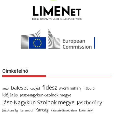
Címkefelhő
fidesz
baleset
györfi mihály
cegléd
háború
autó
időjárás
Jász-Nagykun-Szolnok megye
Jász-Nagykun Szolnok megye
Jászberény
Karcag
kormány
Jászkunság
karambol
katasztrófavédelem