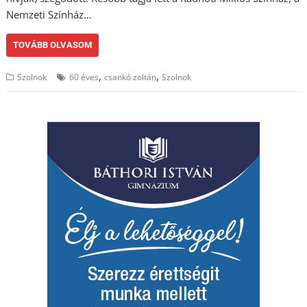
Nemzeti Színház…
TOVÁBB OLVASOM
,
,
Szolnok
60 éves
csankó zoltán
Szolnok