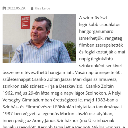
2022.05.29.
Kiss Lajos
A színművészt
leginkább csodálatos
hangorgánumáról
ismerhetjük, rengeteg
filmben szerepeltették
és foglalkoztatják a mai
napig (leginkább)
szinkronként senkivel
össze nem téveszthető hangja miatt. Vasárnap ünnepelte 60.
születésnapját Csankó Zoltán Jászai Mari-díjas színművész,
szinkronizáló színész – írja a Deszkavízió. Csankó Zoltán
1962. május 29-én látta meg a napvilágot Szolnokon. A helyi
Verseghy Gimnáziumban érettségizett le, majd 1983-ban a
Színház- és Filmművészeti Főiskolán folytatta a tanulmányait.
1987-ben végzett a legendás Marton László osztályában,
innen pedig az Arany János Színházhoz (ma Újszínháznak
hívják) szegődött. Később tagja lett a Radnóti Miklós Színház, a