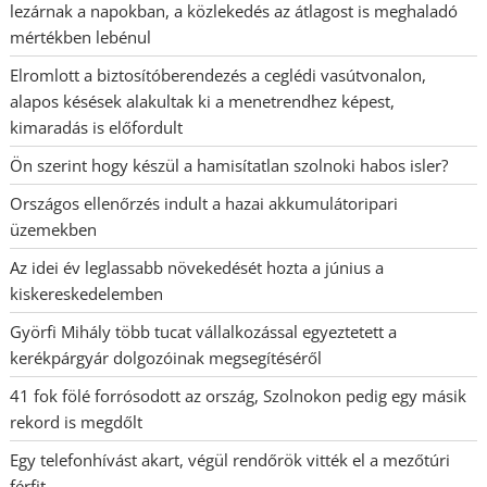
lezárnak a napokban, a közlekedés az átlagost is meghaladó
mértékben lebénul
Elromlott a biztosítóberendezés a ceglédi vasútvonalon,
alapos késések alakultak ki a menetrendhez képest,
kimaradás is előfordult
Ön szerint hogy készül a hamisítatlan szolnoki habos isler?
Országos ellenőrzés indult a hazai akkumulátoripari
üzemekben
Az idei év leglassabb növekedését hozta a június a
kiskereskedelemben
Györfi Mihály több tucat vállalkozással egyeztetett a
kerékpárgyár dolgozóinak megsegítéséről
41 fok fölé forrósodott az ország, Szolnokon pedig egy másik
rekord is megdőlt
Egy telefonhívást akart, végül rendőrök vitték el a mezőtúri
férfit