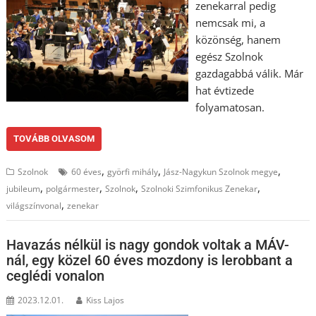
zenekarral pedig
nemcsak mi, a
közönség, hanem
egész Szolnok
gazdagabbá válik. Már
hat évtizede
folyamatosan.
TOVÁBB OLVASOM
,
,
,
Szolnok
60 éves
györfi mihály
Jász-Nagykun Szolnok megye
,
,
,
,
jubileum
polgármester
Szolnok
Szolnoki Szimfonikus Zenekar
,
világszínvonal
zenekar
Havazás nélkül is nagy gondok voltak a MÁV-
nál, egy közel 60 éves mozdony is lerobbant a
ceglédi vonalon
2023.12.01.
Kiss Lajos