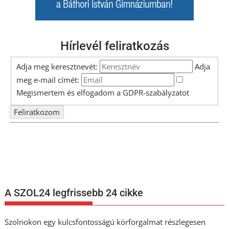
Hírlevél feliratkozás
Adja meg keresztnevét:
Adja
meg e-mail címét:
Megismertem és elfogadom a
GDPR-szabályzat
ot
Nem szeretne lemaradni semmiről? Csak egy kattintás, és hírlevelünk a
legfrissebb információkkal és exkluzív tartalmakkal hétről hétre
postaládájába érkezik!
A SZOL24 legfrissebb 24 cikke
Szolnokon egy kulcsfontosságú körforgalmat részlegesen