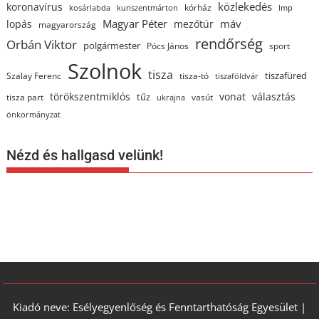
közlekedés
koronavírus
kórház
kosárlabda
kunszentmárton
lmp
Magyar Péter
máv
lopás
mezőtúr
magyarország
rendőrség
Orbán Viktor
polgármester
Pócs János
sport
Szolnok
tisza
tiszafüred
Szalay Ferenc
tisza-tó
tiszaföldvár
törökszentmiklós
vonat
választás
tűz
tisza part
vasút
ukrajna
önkormányzat
Nézd és hallgasd velünk!
Kiadó neve: Esélyegyenlőség és Fenntarthatóság Egyesület |