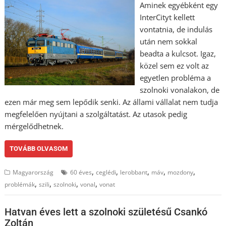
Aminek egyébként egy
InterCityt kellett
vontatnia, de indulás
után nem sokkal
beadta a kulcsot. Igaz,
közel sem ez volt az
egyetlen probléma a
szolnoki vonalakon, de
ezen már meg sem lepődik senki. Az állami vállalat nem tudja
megfelelően nyújtani a szolgáltatást. Az utasok pedig
mérgelődhetnek.
TOVÁBB OLVASOM
,
,
,
,
,
Magyarország
60 éves
ceglédi
lerobbant
máv
mozdony
,
,
,
,
problémák
szili
szolnoki
vonal
vonat
Hatvan éves lett a szolnoki születésű Csankó
Zoltán