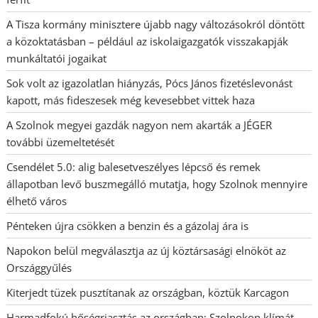
A Tisza kormány minisztere újabb nagy változásokról döntött
a közoktatásban – például az iskolaigazgatók visszakapják
munkáltatói jogaikat
Sok volt az igazolatlan hiányzás, Pócs János fizetéslevonást
kapott, más fideszesek még kevesebbet vittek haza
A Szolnok megyei gazdák nagyon nem akarták a JÉGER
további üzemeltetését
Csendélet 5.0: alig balesetveszélyes lépcső és remek
állapotban levő buszmegálló mutatja, hogy Szolnok mennyire
élhető város
Pénteken újra csökken a benzin és a gázolaj ára is
Napokon belül megválasztja az új köztársasági elnököt az
Országgyűlés
Kiterjedt tüzek pusztítanak az országban, köztük Karcagon
Harmadfokú hőségriasztás az országban: Szolnokon klímát