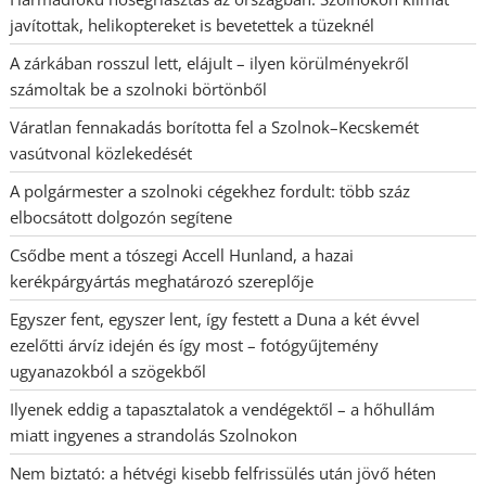
javítottak, helikoptereket is bevetettek a tüzeknél
A zárkában rosszul lett, elájult – ilyen körülményekről
számoltak be a szolnoki börtönből
Váratlan fennakadás borította fel a Szolnok–Kecskemét
vasútvonal közlekedését
A polgármester a szolnoki cégekhez fordult: több száz
elbocsátott dolgozón segítene
Csődbe ment a tószegi Accell Hunland, a hazai
kerékpárgyártás meghatározó szereplője
Egyszer fent, egyszer lent, így festett a Duna a két évvel
ezelőtti árvíz idején és így most – fotógyűjtemény
ugyanazokból a szögekből
Ilyenek eddig a tapasztalatok a vendégektől – a hőhullám
miatt ingyenes a strandolás Szolnokon
Nem biztató: a hétvégi kisebb felfrissülés után jövő héten