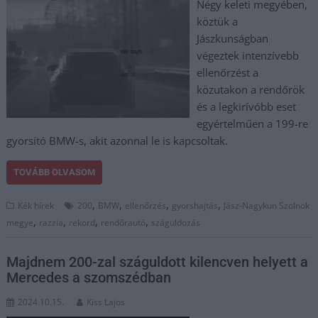
Négy keleti megyében,
köztük a
Jászkunságban
végeztek intenzívebb
ellenőrzést a
közutakon a rendőrök
és a legkirívóbb eset
egyértelműen a 199-re
gyorsító BMW-s, akit azonnal le is kapcsoltak.
TOVÁBB OLVASOM
,
,
,
,
Kék hírek
200
BMW
ellenőrzés
gyorshajtás
Jász-Nagykun Szolnok
,
,
,
,
megye
razzia
rekord
rendőrautó
száguldozás
Majdnem 200-zal száguldott kilencven helyett a
Mercedes a szomszédban
2024.10.15.
Kiss Lajos