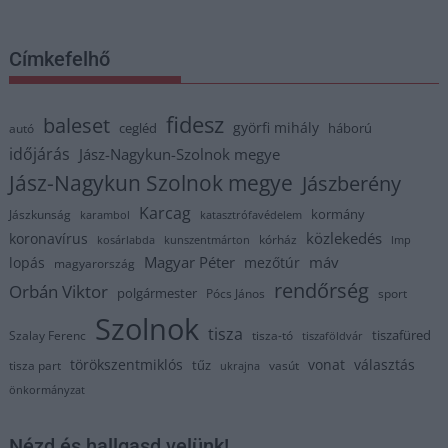
Címkefelhő
fidesz
baleset
györfi mihály
cegléd
háború
autó
időjárás
Jász-Nagykun-Szolnok megye
Jász-Nagykun Szolnok megye
Jászberény
Karcag
kormány
Jászkunság
karambol
katasztrófavédelem
közlekedés
koronavírus
kórház
kosárlabda
kunszentmárton
lmp
Magyar Péter
máv
lopás
mezőtúr
magyarország
rendőrség
Orbán Viktor
polgármester
Pócs János
sport
Szolnok
tisza
tiszafüred
Szalay Ferenc
tisza-tó
tiszaföldvár
törökszentmiklós
vonat
választás
tűz
tisza part
vasút
ukrajna
önkormányzat
Nézd és hallgasd velünk!