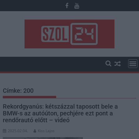
Skip
to
content
Címke:
200
Rekordgyanús: kétszázzal taposott bele a
BMW-s az autóúton, pechjére ezt pont a
rendőrautó előtt – videó
2025.02.04.
Kiss Lajos