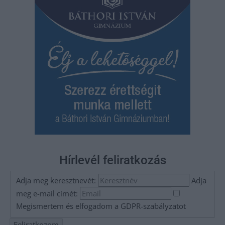
Hírlevél feliratkozás
Adja meg keresztnevét:
Adja
meg e-mail címét:
Megismertem és elfogadom a
GDPR-szabályzat
ot