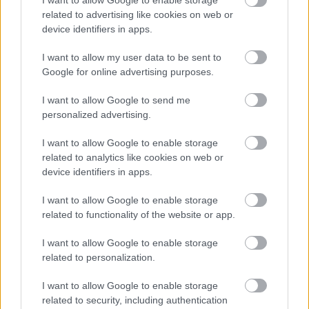
I want to allow Google to enable storage
munkáltatói jogaikat
related to advertising like cookies on web or
Sok volt az igazolatlan hiányzás, Pócs János fizetéslevonást
device identifiers in apps.
kapott, más fideszesek még kevesebbet vittek haza
I want to allow my user data to be sent to
A Szolnok megyei gazdák nagyon nem akarták a JÉGER
Google for online advertising purposes.
további üzemeltetését
I want to allow Google to send me
Csendélet 5.0: alig balesetveszélyes lépcső és remek
personalized advertising.
állapotban levő buszmegálló mutatja, hogy Szolnok mennyire
élhető város
I want to allow Google to enable storage
related to analytics like cookies on web or
Pénteken újra csökken a benzin és a gázolaj ára is
device identifiers in apps.
Napokon belül megválasztja az új köztársasági elnököt az
I want to allow Google to enable storage
Országgyűlés
related to functionality of the website or app.
Kiterjedt tüzek pusztítanak az országban, köztük Karcagon
I want to allow Google to enable storage
Harmadfokú hőségriasztás az országban: Szolnokon klímát
related to personalization.
javítottak, helikoptereket is bevetettek a tüzeknél
I want to allow Google to enable storage
A zárkában rosszul lett, elájult – ilyen körülményekről
related to security, including authentication