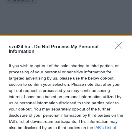
Nem szeretne lemaradni semmiről? Csak egy kattintás, és hírlevelünk a
legfrissebb információkkal és exkluzív tartalmakkal hétről hétre
postaládájába érkezik!
A SZOL24 legfrissebb 24 cikke
szol24.hu -
Do Not Process My Personal
Information
Problémák egész Jász-Nagykun-Szolnok megyében: egyre
If you wish to opt-out of the sale, sharing to third parties, or
több otthoni kútból fogy ki a víz
processing of your personal or sensitive information for
targeted advertising by us, please use the below opt-out
Már magasabb szinten is nyomoznak Szijjártó
section to confirm your selection. Please note that after your
büntetőügyében, vesztegetés miatt 3 év letöltendőt kaphat és
opt-out request is processed you may continue seeing
ez csak az egyik botrány
interest-based ads based on personal information utilized by
us or personal information disclosed to third parties prior to
Szolnokon egy kulcsfontosságú körforgalmat részlegesen
your opt-out. You may separately opt-out of the further
lezárnak a napokban, a közlekedés az átlagost is meghaladó
disclosure of your personal information by third parties on the
mértékben lebénul
IAB’s list of downstream participants. This information may
also be disclosed by us to third parties on the
IAB’s List of
Elromlott a biztosítóberendezés a ceglédi vasútvonalon,