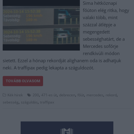
Sima hétköznapi
főúton elég ritka, hogy
valaki több, mint
százzal átlépje a
megengedett
sebességhatárt, de a
Mercedes sofőrje
rendkívüli módon
sietett. Ezzel a hónap rekordját alighanem oda is adhatjuk
neki. A traffipax pedig lekapta a száguldozót.
TOVÁBB OLVASOM
,
,
,
,
,
,
Kék hírek
200
471-es út
debrecen
főút
mercedes
rekord
,
,
sebesség
száguldás
traffipax