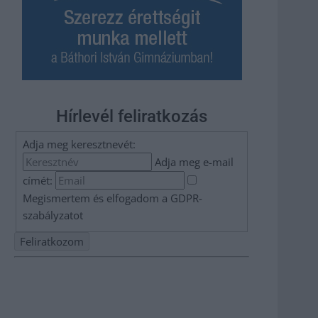
Hírlevél feliratkozás
Adja meg keresztnevét:
Adja meg e-mail
címét:
Megismertem és elfogadom a
GDPR-
szabályzat
ot
Nem szeretne lemaradni semmiről? Csak egy kattintás, és
hírlevelünk a legfrissebb információkkal és exkluzív
tartalmakkal hétről hétre postaládájába érkezik!