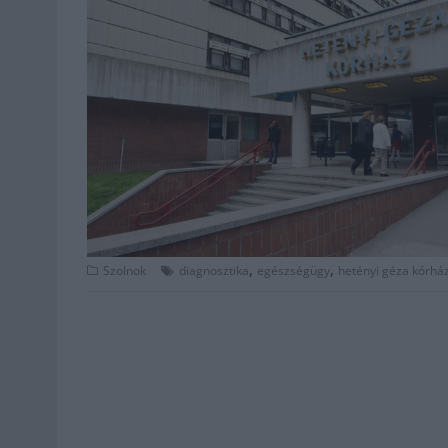
,
,
Szolnok
diagnosztika
egészségügy
hetényi géza kórhá
Bejegyzés
navigáció