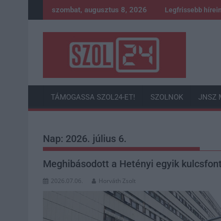
Skip
szombat, augusztus 8, 2026
Legfrissebb hírei
to
content
TÁMOGASSA SZOL24-ET!
SZOLNOK
JNSZ 
Nap:
2026. július 6.
Meghibásodott a Hetényi egyik kulcsfont
2026.07.06.
Horváth Zsolt