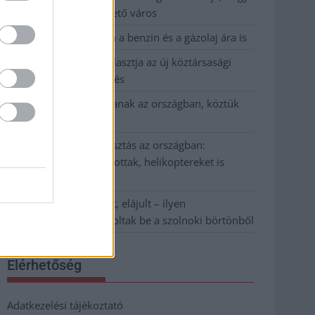
Szolnok mennyire élhető város
Pénteken újra csökken a benzin és a gázolaj ára is
Napokon belül megválasztja az új köztársasági
elnököt az Országgyűlés
Kiterjedt tüzek pusztítanak az országban, köztük
Karcagon
Harmadfokú hőségriasztás az országban:
Szolnokon klímát javítottak, helikoptereket is
bevetettek a tüzeknél
A zárkában rosszul lett, elájult – ilyen
körülményekről számoltak be a szolnoki börtönből
Elérhetőség
Adatkezelési tájékoztató