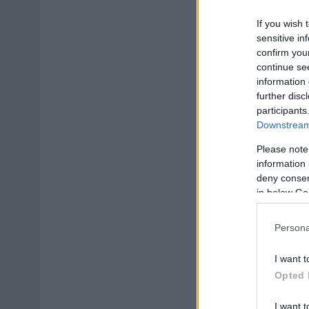
If you wish 
sensitive in
confirm you
continue se
information 
further disc
participants
Downstream 
Please note
information 
deny consent
in below Go
Persona
I want t
Opted 
I want t