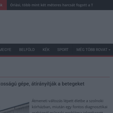
Óriási, több mint két méteres harcsát fogott a Tiszán a 13 
nk
MEGYE
BELFÖLD
KÉK
SPORT
MÉG TÖBB ROVAT
osságú gépe, átirányítják a betegeket
Átmeneti változás lépett életbe a szolnoki
kórházban, miután egy fontos diagnosztikai
eszköznél műszaki probléma jelentkezett.