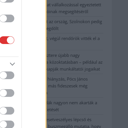
Györfi Mihály több tucat vállalkozással egyeztetett
a kerékpárgyár dolgozóinak megsegítéséről
41 fok fölé forrósodott az ország, Szolnokon pedig
egy másik rekord is megdőlt
Egy telefonhívást akart, végül rendőrök vitték el a
mezőtúri férfit
A Tisza kormány minisztere újabb nagy
változásokról döntött a közoktatásban – például az
iskolaigazgatók visszakapják munkáltatói jogaikat
Sok volt az igazolatlan hiányzás, Pócs János
fizetéslevonást kapott, más fideszesek még
kevesebbet vittek haza
A Szolnok megyei gazdák nagyon nem akarták a
JÉGER további üzemeltetését
Csendélet 5.0: alig balesetveszélyes lépcső és
remek állapotban levő buszmegálló mutatja, hogy