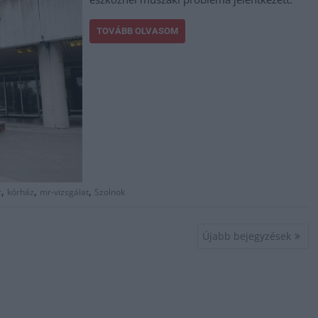
TOVÁBB OLVASOM
,
,
,
z
kórház
mr-vizsgálat
Szolnok
Újabb bejegyzések