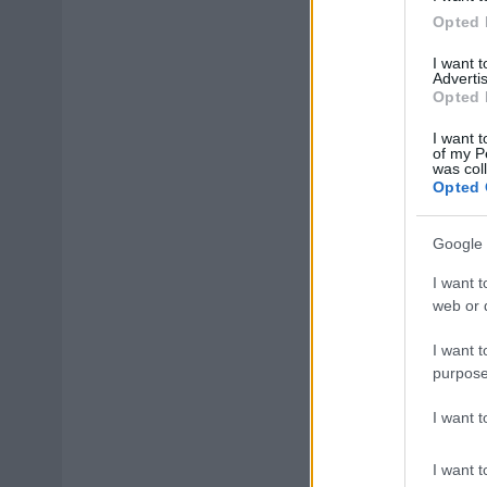
Opted 
I want 
Advertis
Opted 
I want t
of my P
was col
Opted 
Google 
I want t
web or d
I want t
purpose
I want 
I want t