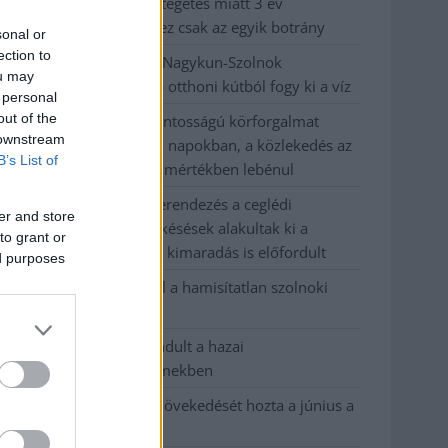
büntetőügyében, vesztegetés miatt 3 év
letöltendőt kaphat és ez csak az egyik botrány
sonal or
ection to
Problémák egész Jász-Nagykun-Szolnok
ou may
megyében: egyre több otthoni kútból fogy ki a víz
 personal
out of the
Szolnokon egy kulcsfontosságú körforgalmat
 downstream
részlegesen lezárnak a napokban, a közlekedés az
B’s List of
átlagost is meghaladó mértékben lebénul
Elromlott a biztosítóberendezés a ceglédi
er and store
vasútvonalon, alapos késések alakultak ki a
to grant or
menetrendhez képest, kimaradás is előfordult
ed purposes
Ön szerint hogy készül a hamisítatlan szolnoki
habos isler?
Országos ellenőrzés indult a hazai
akkumulátoripari üzemekben
Az idei év leglassabb növekedését hozta a június a
kiskereskedelemben