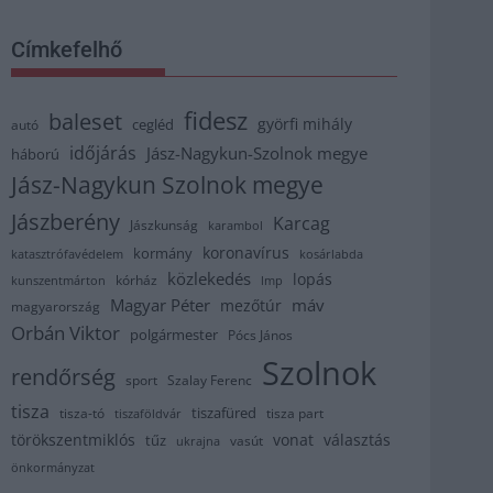
Címkefelhő
fidesz
baleset
györfi mihály
cegléd
autó
időjárás
Jász-Nagykun-Szolnok megye
háború
Jász-Nagykun Szolnok megye
Jászberény
Karcag
Jászkunság
karambol
koronavírus
kormány
katasztrófavédelem
kosárlabda
közlekedés
lopás
kórház
kunszentmárton
lmp
Magyar Péter
máv
mezőtúr
magyarország
Orbán Viktor
polgármester
Pócs János
Szolnok
rendőrség
sport
Szalay Ferenc
tisza
tiszafüred
tisza part
tisza-tó
tiszaföldvár
törökszentmiklós
vonat
választás
tűz
vasút
ukrajna
önkormányzat