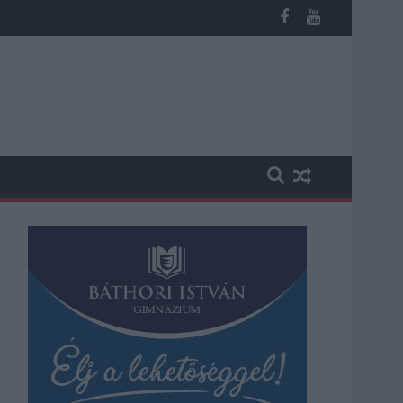
éves fiú (VIDEÓVAL)