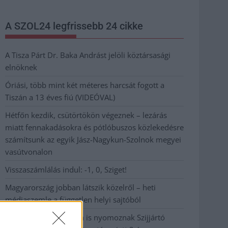
A SZOL24 legfrissebb 24 cikke
A Tisza Párt Dr. Baka Andrást jelöli köztársasági
elnöknek
Óriási, több mint két méteres harcsát fogott a
Tiszán a 13 éves fiú (VIDEÓVAL)
Hétfőn kezdik, csütörtökön végeznek – lezárás
miatt fennakadásokra és pótlóbuszos közlekedésre
számítsunk az egyik Jász-Nagykun-Szolnok megyei
vasútvonalon
Visszaszámlálás indul: -1, 0, Sziget!
Magyarország jobban látszik közelről – heti
médiaszemle a független helyi sajtóból
Már magasabb szinten is nyomoznak Szijjártó