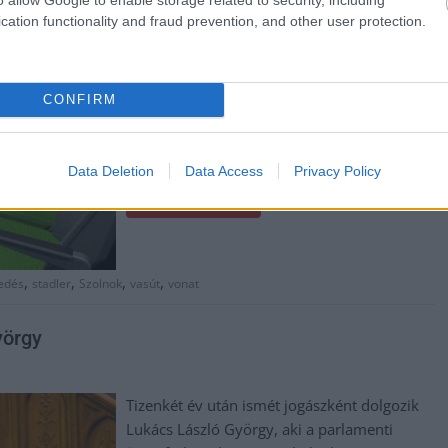
hamarosan elkészül a GYSEV Zrt. új, 11
cation functionality and fraud prevention, and other user protection.
darabos FLIRT InterCity-motorvonat
flottájának első négy példánya. A járművek
festett kocsiszekrényeit a Stadler szolnoki
CONFIRM
üzemében gyártják, ahonnan az egységeket
ütemezetten a lengyelországi Siedlce-be
szállítják a végösszeszerelési munkálatokra.
Data Deletion
Data Access
Privacy Policy
TOVÁBB OLVASOM
,
,
,
,
edés
stadler
Szolnok
vasút
vonat
yörgy
Tizenkét év után ismét jogászként dolgozik
Lukács László György, aki a parlamenti