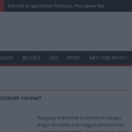
Sok volt az igazolatlan hiányzás, Pócs János fizetéslevonást
MEGYE
BELFÖLD
KÉK
SPORT
MÉG TÖBB ROVAT
lesztések városa?
Rengeteg értékesnek és kiválónak hangzó
dolgot álmodtak már megyeszékhelyünkre
az elmúlt évtizedekben, ám végül ezek mind