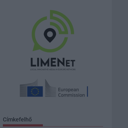
Címkefelhő