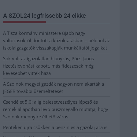
A SZOL24 legfrissebb 24 cikke
A Tisza kormány minisztere újabb nagy
változásokról döntött a közoktatásban – például az
iskolaigazgatók visszakapják munkáltatói jogaikat
Sok volt az igazolatlan hiányzás, Pócs János
fizetéslevonást kapott, más fideszesek még
kevesebbet vittek haza
A Szolnok megyei gazdák nagyon nem akarták a
JÉGER további üzemeltetését
Csendélet 5.0: alig balesetveszélyes lépcső és
remek állapotban levő buszmegálló mutatja, hogy
Szolnok mennyire élhető város
Pénteken újra csökken a benzin és a gázolaj ára is