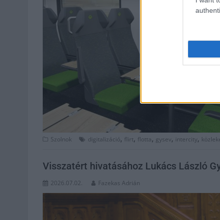
authenti
,
,
,
,
,
Szolnok
digitalizáció
flirt
flotta
gysev
intercity
közlek
Visszatért hivatásához Lukács László G
2026.07.02.
Fazekas Adrián