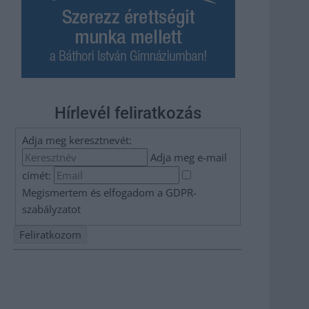
Hírlevél feliratkozás
Adja meg keresztnevét:
Adja meg e-mail
címét:
Megismertem és elfogadom a
GDPR-
szabályzat
ot
Nem szeretne lemaradni semmiről? Csak egy kattintás, és
hírlevelünk a legfrissebb információkkal és exkluzív
tartalmakkal hétről hétre postaládájába érkezik!