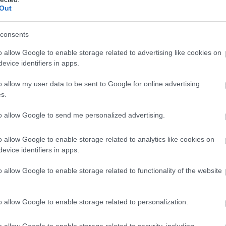
Out
mélyre süllyedt, ami korábban inkább csak
augusztusra volt jellemző. Napok óta a
valaha mért legalacsonyabb értékek
consents
közelében ingadozik a folyó, a szakemberek
o allow Google to enable storage related to advertising like cookies on
szerint rövid időn belül újabb negatív rekord
evice identifiers in apps.
születhet. Képeken mutatjuk a szolnoki
helyzetet.
o allow my user data to be sent to Google for online advertising
s.
TOVÁBB OLVASOM
to allow Google to send me personalized advertising.
o allow Google to enable storage related to analytics like cookies on
,
,
,
,
tisza
víz
vizállás
vízszint
evice identifiers in apps.
o allow Google to enable storage related to functionality of the website
 InterCity-vonatai
o allow Google to enable storage related to personalization.
Komoly modernizációs mérföldkőhöz
érkezett a hazai vasúti közlekedés,
o allow Google to enable storage related to security, including