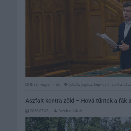
,
,
,
JNSZ megyei hírek
jobbik
jogász
képviselő
Lukács Lász
Aszfalt kontra zöld – Hová tűntek a fák a
2026.07.02.
Fazekas Adrián