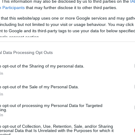
mintegy 30–40 hektáron csaptak fel a
. This information may also be disclosed by us to third parties on the
IA
lángok szerda délután a Hortobágyi Nemzeti
Participants
that may further disclose it to other third parties.
Park védett övezetében. Tiszafüred és
 that this website/app uses one or more Google services and may gath
Kócsújfalu határában, a 33-as főút
including but not limited to your visit or usage behaviour. You may click 
tőszomszédságában tarló és legelő kapott
 to Google and its third-party tags to use your data for below specifi
lángra, a tűz pedig gyorsan terjedt a
ogle consent section.
szárazságban.
l Data Processing Opt Outs
TOVÁBB OLVASOM
o opt-out of the Sharing of my personal data.
In
o opt-out of the Sale of my Personal Data.
,
,
,
ófavédelem
nemzeti park
tiszafüred
tűzoltóság
In
ek Szolnoknál (KÉPEKKEL)
to opt-out of processing my Personal Data for Targeted
ing.
In
A nyár még csak most kezdődött igazán, a
o opt-out of Collection, Use, Retention, Sale, and/or Sharing
ersonal Data that Is Unrelated with the Purposes for which it
Tisza vízállása azonban már most olyan
lected.