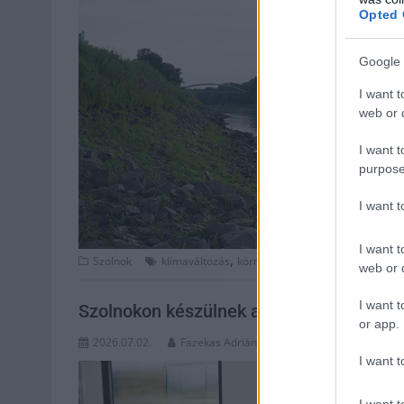
Opted 
Google 
I want t
web or d
I want t
purpose
I want 
I want t
,
,
,
,
Szolnok
klímaváltozás
környezet
meder
sz24
Szolnok
web or d
I want t
Szolnokon készülnek a GYSEV új, modern
or app.
2026.07.02.
Fazekas Adrián
I want t
I want t