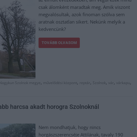
csak álomként maradtak meg. Amik viszont
megvalósultak, azok finoman szólva sem
aratnak osztatlan sikert. Nekünk melyik a
kedvencünk?
TOVÁBB OLVASOM
,
,
,
,
,
,
-Nagykun Szolnok megye
művelődési központ
reptár
Szolnok
vár
várkapu
abb harcsa akadt horogra Szolnoknál
Nem mondhatjuk, hogy nincs
horgászszerencséje Attilának, tavaly 190