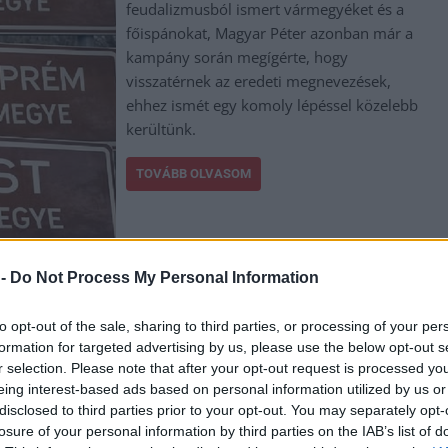
feudalizmusból ismert vármegyéket és a
főispánokat, Magyar Péter azonban már a
kampány során megígérte, hogy
visszatérnek az eredeti megnevezések,
ehhez ismét egy komoly lépéssel közelebb
kerültünk.
TOVÁBB OLVASOM
,
,
,
,
,
 -
Do Not Process My Personal Information
gykun Szolnok megye
javaslat
kormánymegbízott
Magyar Péter
megye
to opt-out of the sale, sharing to third parties, or processing of your per
formation for targeted advertising by us, please use the below opt-out s
r selection. Please note that after your opt-out request is processed y
eing interest-based ads based on personal information utilized by us or
disclosed to third parties prior to your opt-out. You may separately opt-
Hatalmas területen, az első becslések szerint
losure of your personal information by third parties on the IAB’s list of