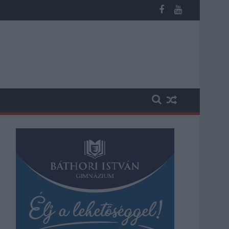
 kapott, más fideszesek még kevesebbet vittek haza