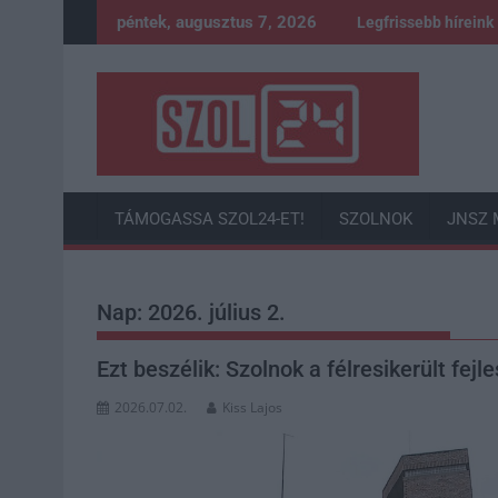
Skip
péntek, augusztus 7, 2026
Legfrissebb híreink
to
content
TÁMOGASSA SZOL24-ET!
SZOLNOK
JNSZ 
Nap:
2026. július 2.
Ezt beszélik: Szolnok a félresikerült fej
2026.07.02.
Kiss Lajos