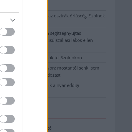
klíma
Átszervezi működését az osztrák óriáscég, Szolnok
is érintett
Tragédiába torkollott a segítségnyújtás
elmulasztása, három kisújszállási lakos ellen
emeltek vádat
Hatalmas lángok csaptak fel Szolnokon
Vízitraffipax a Tisza-tavon: mostantól senki sem
úszhatja meg a száguldozást
Szolnokra is megérkezik a nyár eddigi
legkeményebb napja
Elérhetőség
Adatkezelési tájékoztató