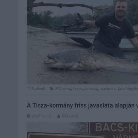
,
,
,
,
Szolnok
202 centi
fogás
harcsa
hatalmas
Jász-Nagyk
A Tisza-kormány friss javaslata alapján
2026.07.02.
Kiss Lajos