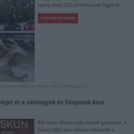
centis, most 202 centis harcsát fogott ki.
TOVÁBB OLVASOM
,
,
,
,
un Szolnok megye
két méter
rekord
Szolnok
tisza
 véget ér a vármegyék és főispánok kora
Bár sokan eleinte csak viccnek gondolták, a
Fidesz 2023-ban valóban bevezette a