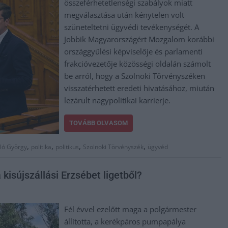
összeférhetetlenségi szabályok miatt
megválasztása után kénytelen volt
szüneteltetni ügyvédi tevékenységét. A
Jobbik Magyarországért Mozgalom korábbi
országgyűlési képviselője és parlamenti
frakcióvezetője közösségi oldalán számolt
be arról, hogy a Szolnoki Törvényszéken
visszatérhetett eredeti hivatásához, miután
lezárult nagypolitikai karrierje.
TOVÁBB OLVASOM
,
,
,
,
ló György
politika
politikus
Szolnoki Törvényszék
ügyvéd
 kisújszállási Erzsébet ligetből?
Fél évvel ezelőtt maga a polgármester
állította, a kerékpáros pumpapálya