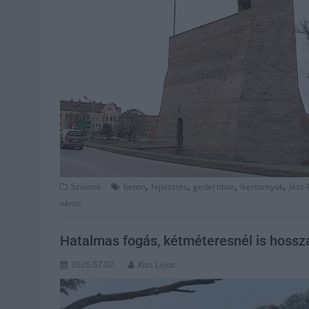
,
,
,
,
Szolnok
beton
fejlesztés
gedei tibor
ikertornyok
Jász
város
Hatalmas fogás, kétméteresnél is hossz
2026.07.02.
Kiss Lajos