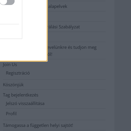
Etikai és függetlenségi alapelvek
Hirdetési árak
Hozzászólási és Moderálási Szabályzat
Impresszum
Iratkozzon fel heti hírlevelünkre és tudjon meg
még többet megyénkről!
Join Us
Regisztráció
Köszönjük
Tag bejelentkezés
Jelszó visszaállítása
Profil
Támogassa a független helyi sajtót!