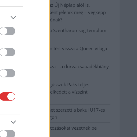
A NER kihúzta a talajt az Új Néplap alól is,
immáron csak hetilapként jelenik meg – végképp
vége a nyomtatott sajtónak?
Befejeződött a szolnoki Szentháromság-templom
felújítása
Szimfonikus köntösben tért vissza a Queen világa
a fővárosba
Ilyen, amikor „fél” a Tisza – a durva csapadékhiány
nagyon meglátszik
Lehet, hogy mégis megússzuk Paks teljes
leállítását, némileg emelkedett a vízszint
(VIDEÓVAL)
Tugyi Zétény ezüstérmet szerzett a bakui U17-es
birkózó-világbajnokságon
Jászberényben is korlátozásokat vezetnek be