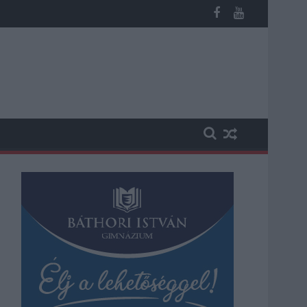
megint visszatér a forróság, újra rekkenő hőség jön, akár 38 foko