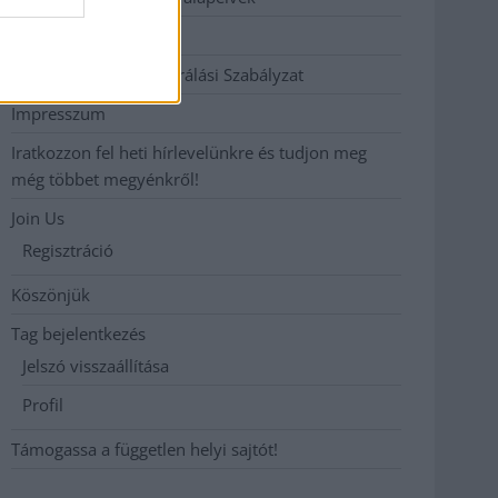
Hirdetési árak
Hozzászólási és Moderálási Szabályzat
Impresszum
Iratkozzon fel heti hírlevelünkre és tudjon meg
még többet megyénkről!
Join Us
Regisztráció
Köszönjük
Tag bejelentkezés
Jelszó visszaállítása
Profil
Támogassa a független helyi sajtót!