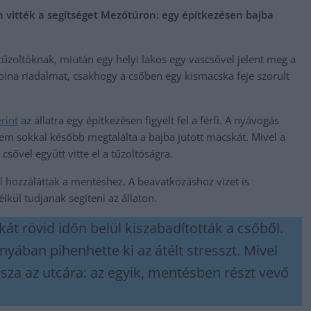
itték a segítséget Mezőtúron: egy építkezésen bajba
 tűzoltóknak, miután egy helyi lakos egy vascsővel jelent meg a
na riadalmat, csakhogy a csőben egy kismacska feje szorult
rint
az állatra egy építkezésen figyelt fel a férfi. A nyávogás
em sokkal később megtalálta a bajba jutott macskát. Mivel a
sővel együtt vitte el a tűzoltóságra.
l hozzáláttak a mentéshez. A beavatkozáshoz vizet is
lkül tudjanak segíteni az állaton.
kát rövid időn belül kiszabadították a csőből.
yában pihenhette ki az átélt stresszt. Mivel
sza az utcára: az egyik, mentésben részt vevő