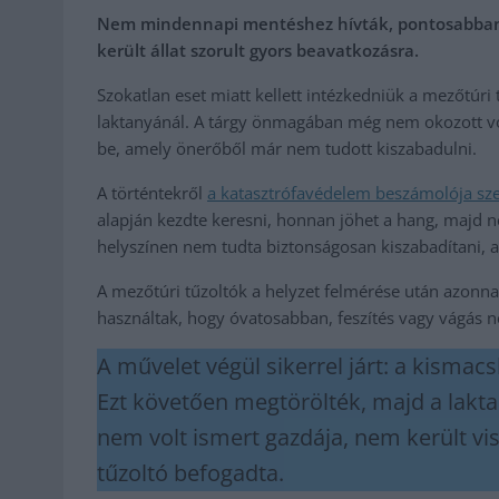
Nem mindennapi mentéshez hívták, pontosabban v
került állat szorult gyors beavatkozásra.
Szokatlan eset miatt kellett intézkedniük a mezőtúri
laktanyánál. A tárgy önmagában még nem okozott vol
be, amely önerőből már nem tudott kiszabadulni.
A történtekről
a katasztrófavédelem beszámolója sze
alapján kezdte keresni, honnan jöhet a hang, majd n
helyszínen nem tudta biztonságosan kiszabadítani, a c
A mezőtúri tűzoltók a helyzet felmérése után azonna
használtak, hogy óvatosabban, feszítés vagy vágás né
A művelet végül sikerrel járt: a kismacs
Ezt követően megtörölték, majd a laktan
nem volt ismert gazdája, nem került vis
tűzoltó befogadta.