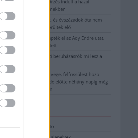
Átfogó országos ellenőrzés indult a hazai
akkumulátoripari üzemekben
A Tisza visszahúzódott, és évszázadok óta nem
látott maradványok kerültek elő
Mentők és rendőrök lepték el az Ady Endre utat,
egy kerékpáros is érintett
Parázs vita a Fiumei úti beruházásról: mi lesz a
fákkal?
Végre látszik az alagút vége, felfrissülést hozó
hidegfront közeledik, de előtte néhány napig még
pokoli rekordhőség jön
Elérhetőség
Adatkezelési tájékoztató
Etikai és függetlenségi alapelvek