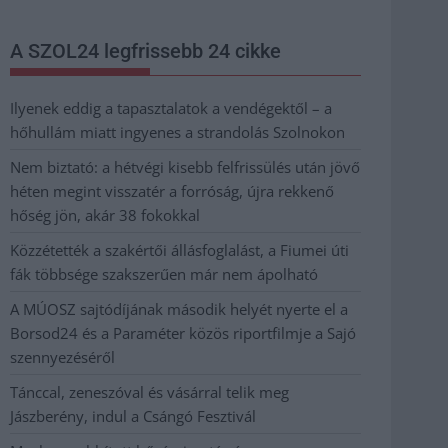
A SZOL24 legfrissebb 24 cikke
Ilyenek eddig a tapasztalatok a vendégektől – a
hőhullám miatt ingyenes a strandolás Szolnokon
Nem biztató: a hétvégi kisebb felfrissülés után jövő
héten megint visszatér a forróság, újra rekkenő
hőség jön, akár 38 fokokkal
Közzétették a szakértői állásfoglalást, a Fiumei úti
fák többsége szakszerűen már nem ápolható
A MÚOSZ sajtódíjának második helyét nyerte el a
Borsod24 és a Paraméter közös riportfilmje a Sajó
szennyezéséről
Tánccal, zeneszóval és vásárral telik meg
Jászberény, indul a Csángó Fesztivál