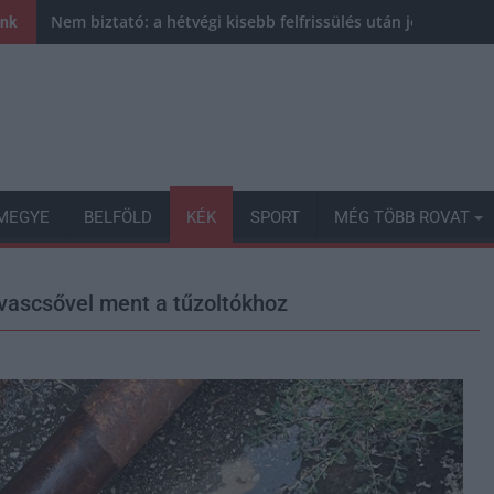
Nem biztató: a hétvégi kisebb felfrissülés után jövő héten 
ink
MEGYE
BELFÖLD
KÉK
SPORT
MÉG TÖBB ROVAT
 vascsővel ment a tűzoltókhoz