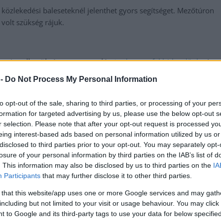
közlekedési baleseteknél jelenthet gyors segítséget. Mezőtúron
 volt szükség rájuk.
messzire elkerülné a propagandát,
iratkozzon fel hírlevelünkre
!
tson ide
és csatlakozzon adománygyűjtésünkhöz!
 -
Do Not Process My Personal Information
,
,
,
,
katasztrófavédelem
kismacska
mezőtúr
tűzoltók
to opt-out of the sale, sharing to third parties, or processing of your per
formation for targeted advertising by us, please use the below opt-out s
r selection. Please note that after your opt-out request is processed y
 a
Kézbe vehették a múlt darabjait a szolnoki látássérültek
eing interest-based ads based on personal information utilized by us or
Budapesten
disclosed to third parties prior to your opt-out. You may separately opt-
losure of your personal information by third parties on the IAB’s list of
. This information may also be disclosed by us to third parties on the
IA
Participants
that may further disclose it to other third parties.
 that this website/app uses one or more Google services and may gath
including but not limited to your visit or usage behaviour. You may click 
 to Google and its third-party tags to use your data for below specifi