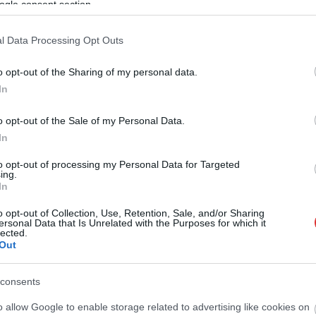
ogle consent section.
l Data Processing Opt Outs
o opt-out of the Sharing of my personal data.
In
Horváth Zsolt
2026.08.04.
Horváth Zsolt
ax a Tisza-tavon:
Mentők és rendőrök lepték el az
o opt-out of the Sale of my Personal Data.
senki sem úszhatja
Ady Endre utat, egy kerékpáros
uldozást
is érintett
In
nt, a Tisza-tavon
Rendőrök és a mentők jelenlétére
to opt-out of processing my Personal Data for Targeted
 közlekedik, ahogy
lettek figyelmesek kedd reggel a
ing.
In
i szezonban azonban
szolnoki Ady Endre úton. A
belvárosban...
o opt-out of Collection, Use, Retention, Sale, and/or Sharing
ersonal Data that Is Unrelated with the Purposes for which it
Kék hírek
lected.
Out
consents
o allow Google to enable storage related to advertising like cookies on