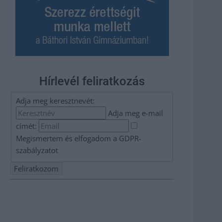
Hírlevél feliratkozás
Adja meg keresztnevét:
Adja meg e-mail
címét:
Megismertem és elfogadom a
GDPR-
szabályzat
ot
Nem szeretne lemaradni semmiről? Csak egy kattintás, és
hírlevelünk a legfrissebb információkkal és exkluzív
tartalmakkal hétről hétre postaládájába érkezik!