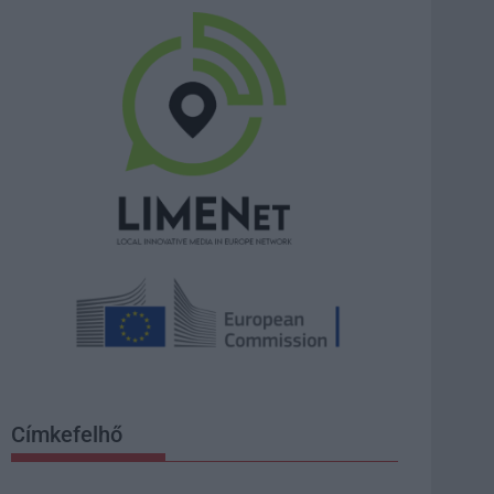
Címkefelhő