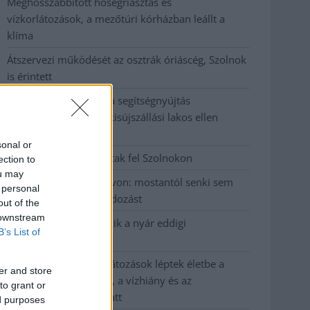
Meghosszabbított hőségriasztás és
vízkorlátozások, a mezőtúri kórházban leállt a
klíma
Átszervezi működését az osztrák óriáscég, Szolnok
is érintett
Tragédiába torkollott a segítségnyújtás
elmulasztása, három kisújszállási lakos ellen
emeltek vádat
sonal or
Hatalmas lángok csaptak fel Szolnokon
ection to
ou may
Vízitraffipax a Tisza-tavon: mostantól senki sem
 personal
úszhatja meg a száguldozást
out of the
 downstream
Szolnokra is megérkezik a nyár eddigi
B’s List of
legkeményebb napja
Már Szolnokon is korlátozások léptek életbe a
er and store
tartós hatalmas hőség, a vízhiány és az
to grant or
áramtakarékosság miatt
ed purposes