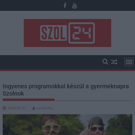
Skip
to
content
Ingyenes programokkal készül a gyermeknapra
Szolnok
2026.05.21.
szol24.hu