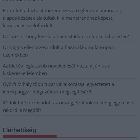
Elromlott a biztosítóberendezés a ceglédi vasútvonalon,
alapos késések alakultak ki a menetrendhez képest,
kimaradás is előfordult
Ön szerint hogy készül a hamisítatlan szolnoki habos isler?
Országos ellenőrzés indult a hazai akkumulátoripari
üzemekben
Az idei év leglassabb növekedését hozta a június a
kiskereskedelemben
Györfi Mihály több tucat vállalkozással egyeztetett a
kerékpárgyár dolgozóinak megsegítéséről
41 fok fölé forrósodott az ország, Szolnokon pedig egy másik
rekord is megdőlt
Elérhetőség