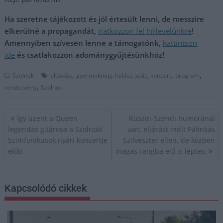
Ha szeretne tájékozott és jól értesült lenni, de messzire
elkerülné a propagandát,
iratkozzon fel hírlevelünkre
!
Amennyiben szívesen lenne a támogatónk,
kattintson
ide
és csatlakozzon adománygyűjtésünkhöz!
,
,
,
,
,
Szolnok
előadás
gyermeknap
halász judit
koncert
program
,
rendezvény
Szolnok
Bejegyzés
Így üzent a Queen
Ruszin-Szendi humoránál
navigáció
legendás gitárosa a Szolnoki
van: eljárást indít Pálinkás
Szimfonikusok nyári koncertje
Szilveszter ellen, de közben
előtt
magas rangba elő is lépteti
Kapcsolódó cikkek