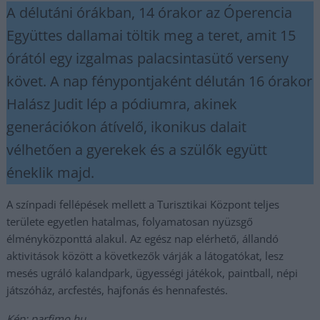
A délutáni órákban, 14 órakor az Óperencia
Együttes dallamai töltik meg a teret, amit 15
órától egy izgalmas palacsintasütő verseny
követ. A nap fénypontjaként délután 16 órakor
Halász Judit lép a pódiumra, akinek
generációkon átívelő, ikonikus dalait
vélhetően a gyerekek és a szülők együtt
éneklik majd.
A színpadi fellépések mellett a Turisztikai Központ teljes
területe egyetlen hatalmas, folyamatosan nyüzsgő
élményközponttá alakul. Az egész nap elérhető, állandó
aktivitások között a következők várják a látogatókat, lesz
mesés ugráló kalandpark, ügyességi játékok, paintball, népi
játszóház, arcfestés, hajfonás és hennafestés.
Kép: parfimo.hu