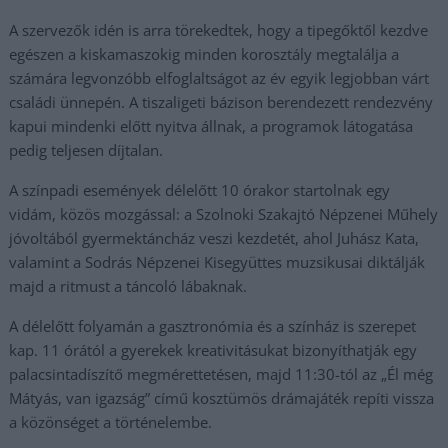
A szervezők idén is arra törekedtek, hogy a tipegőktől kezdve
egészen a kiskamaszokig minden korosztály megtalálja a
számára legvonzóbb elfoglaltságot az év egyik legjobban várt
családi ünnepén. A tiszaligeti bázison berendezett rendezvény
kapui mindenki előtt nyitva állnak, a programok látogatása
pedig teljesen díjtalan.
A színpadi események délelőtt 10 órakor startolnak egy
vidám, közös mozgással: a Szolnoki Szakajtó Népzenei Műhely
jóvoltából gyermektáncház veszi kezdetét, ahol Juhász Kata,
valamint a Sodrás Népzenei Kisegyüttes muzsikusai diktálják
majd a ritmust a táncoló lábaknak.
A délelőtt folyamán a gasztronómia és a színház is szerepet
kap. 11 órától a gyerekek kreativitásukat bizonyíthatják egy
palacsintadíszítő megmérettetésen, majd 11:30-tól az „Él még
Mátyás, van igazság” című kosztümös drámajáték repíti vissza
a közönséget a történelembe.