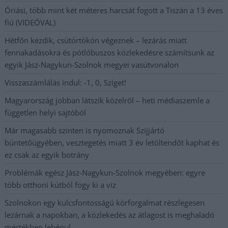
Óriási, több mint két méteres harcsát fogott a Tiszán a 13 éves
fiú (VIDEÓVAL)
Hétfőn kezdik, csütörtökön végeznek – lezárás miatt
fennakadásokra és pótlóbuszos közlekedésre számítsunk az
egyik Jász-Nagykun-Szolnok megyei vasútvonalon
Visszaszámlálás indul: -1, 0, Sziget!
Magyarország jobban látszik közelről – heti médiaszemle a
független helyi sajtóból
Már magasabb szinten is nyomoznak Szijjártó
büntetőügyében, vesztegetés miatt 3 év letöltendőt kaphat és
ez csak az egyik botrány
Problémák egész Jász-Nagykun-Szolnok megyében: egyre
több otthoni kútból fogy ki a víz
Szolnokon egy kulcsfontosságú körforgalmat részlegesen
lezárnak a napokban, a közlekedés az átlagost is meghaladó
mértékben lebénul