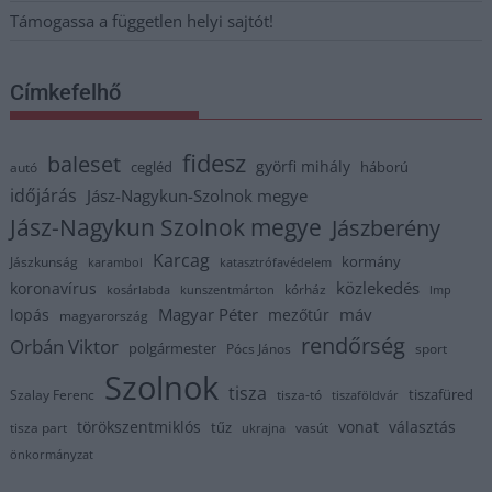
Támogassa a független helyi sajtót!
Címkefelhő
fidesz
baleset
györfi mihály
cegléd
háború
autó
időjárás
Jász-Nagykun-Szolnok megye
Jász-Nagykun Szolnok megye
Jászberény
Karcag
kormány
Jászkunság
karambol
katasztrófavédelem
közlekedés
koronavírus
kórház
kosárlabda
kunszentmárton
lmp
Magyar Péter
máv
lopás
mezőtúr
magyarország
rendőrség
Orbán Viktor
polgármester
Pócs János
sport
Szolnok
tisza
tiszafüred
Szalay Ferenc
tisza-tó
tiszaföldvár
törökszentmiklós
vonat
választás
tűz
tisza part
vasút
ukrajna
önkormányzat