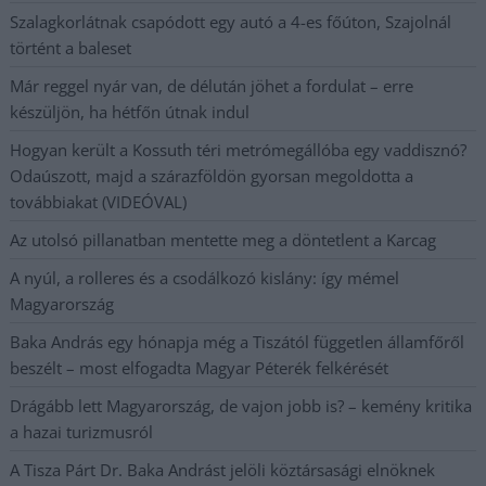
Szalagkorlátnak csapódott egy autó a 4-es főúton, Szajolnál
történt a baleset
Már reggel nyár van, de délután jöhet a fordulat – erre
készüljön, ha hétfőn útnak indul
Hogyan került a Kossuth téri metrómegállóba egy vaddisznó?
Odaúszott, majd a szárazföldön gyorsan megoldotta a
továbbiakat (VIDEÓVAL)
Az utolsó pillanatban mentette meg a döntetlent a Karcag
A nyúl, a rolleres és a csodálkozó kislány: így mémel
Magyarország
Baka András egy hónapja még a Tiszától független államfőről
beszélt – most elfogadta Magyar Péterék felkérését
Drágább lett Magyarország, de vajon jobb is? – kemény kritika
a hazai turizmusról
A Tisza Párt Dr. Baka Andrást jelöli köztársasági elnöknek