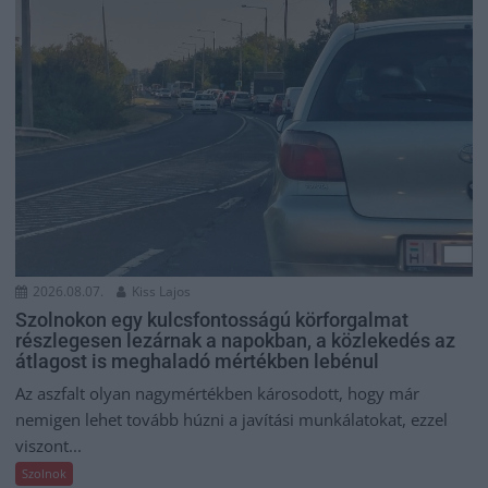
2026.08.07.
Kiss Lajos
Szolnokon egy kulcsfontosságú körforgalmat
részlegesen lezárnak a napokban, a közlekedés az
átlagost is meghaladó mértékben lebénul
Az aszfalt olyan nagymértékben károsodott, hogy már
nemigen lehet tovább húzni a javítási munkálatokat, ezzel
viszont...
Szolnok