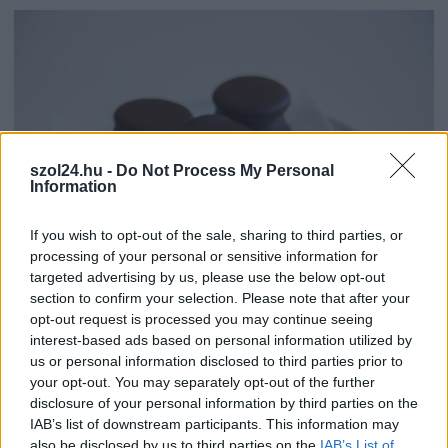
szol24.hu -
Do Not Process My Personal
Information
If you wish to opt-out of the sale, sharing to third parties, or
processing of your personal or sensitive information for
targeted advertising by us, please use the below opt-out
section to confirm your selection. Please note that after your
2026.08.07.
Farkas András
opt-out request is processed you may continue seeing
Ön szerint hogy készül a hamisítatlan szolnoki
interest-based ads based on personal information utilized by
habos isler?
us or personal information disclosed to third parties prior to
Igazi retró klasszikus desszert, amelyet generációk óta
your opt-out. You may separately opt-out of the further
szeretnek, és amelyet sokan ma is próbálnak otthon
disclosure of your personal information by third parties on the
újraalkotni....
IAB’s list of downstream participants. This information may
also be disclosed by us to third parties on the
IAB’s List of