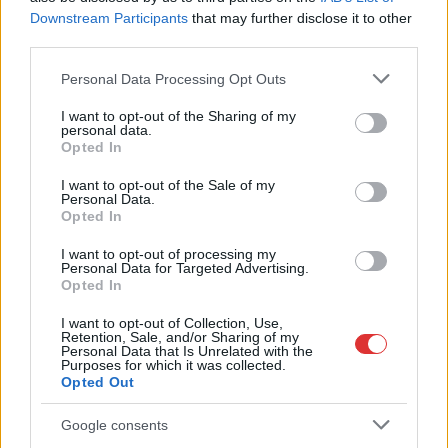
Szolnok
Downstream Participants
that may further disclose it to other
third parties.
Please note that this website/app uses one or more Google
Personal Data Processing Opt Outs
services and may gather and store information including but
not limited to your visit or usage behaviour. You may click to
I want to opt-out of the Sharing of my
personal data.
grant or deny consent to Google and its third-party tags to
Opted In
use your data for below specified purposes in below Google
consent section.
I want to opt-out of the Sale of my
Personal Data.
Opted In
I want to opt-out of processing my
Personal Data for Targeted Advertising.
Opted In
2026.08.07.
Horváth Zsolt
I want to opt-out of Collection, Use,
Retention, Sale, and/or Sharing of my
Györfi Mihály több tucat vállalkozással egyeztetett
Personal Data that Is Unrelated with the
a kerékpárgyár dolgozóinak megsegítéséről
Purposes for which it was collected.
Opted Out
Rövid idő alatt számos vállalkozás jelezte, hogy segítene
azoknak a munkavállalóknak, akik a tószegi kerékpárgyár
Google consents
bezárása...