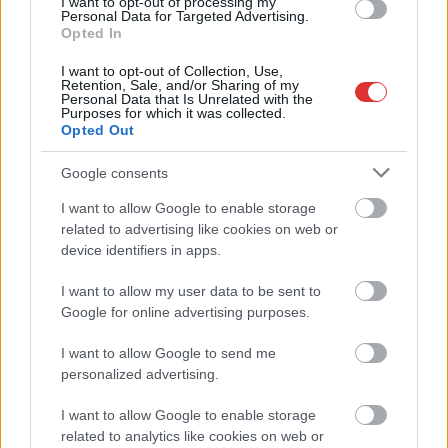
I want to opt-out of processing my
Personal Data for Targeted Advertising.
Opted In
I want to opt-out of Collection, Use,
Retention, Sale, and/or Sharing of my
Personal Data that Is Unrelated with the
Purposes for which it was collected.
Opted Out
2026.08.07.
Horváth Zsolt
Google consents
Györfi Mihály több tucat vállalkozással egyeztetett
I want to allow Google to enable storage
a kerékpárgyár dolgozóinak megsegítéséről
related to advertising like cookies on web or
Rövid idő alatt számos vállalkozás jelezte, hogy segítene
device identifiers in apps.
azoknak a munkavállalóknak, akik a tószegi kerékpárgyár
bezárása...
I want to allow my user data to be sent to
Google for online advertising purposes.
Szolnok
I want to allow Google to send me
personalized advertising.
I want to allow Google to enable storage
related to analytics like cookies on web or