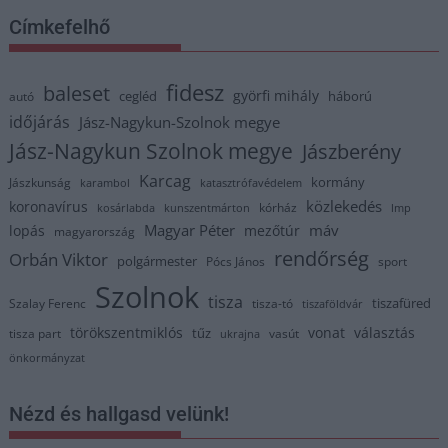
Címkefelhő
fidesz
baleset
györfi mihály
cegléd
háború
autó
időjárás
Jász-Nagykun-Szolnok megye
Jász-Nagykun Szolnok megye
Jászberény
Karcag
kormány
Jászkunság
karambol
katasztrófavédelem
közlekedés
koronavírus
kórház
kosárlabda
kunszentmárton
lmp
Magyar Péter
máv
lopás
mezőtúr
magyarország
rendőrség
Orbán Viktor
polgármester
Pócs János
sport
Szolnok
tisza
tiszafüred
Szalay Ferenc
tisza-tó
tiszaföldvár
törökszentmiklós
vonat
választás
tűz
tisza part
vasút
ukrajna
önkormányzat
Nézd és hallgasd velünk!