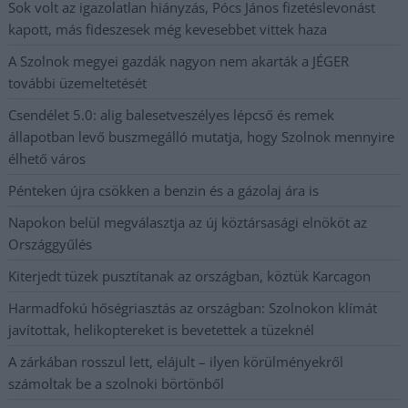
Sok volt az igazolatlan hiányzás, Pócs János fizetéslevonást
kapott, más fideszesek még kevesebbet vittek haza
A Szolnok megyei gazdák nagyon nem akarták a JÉGER
további üzemeltetését
Csendélet 5.0: alig balesetveszélyes lépcső és remek
állapotban levő buszmegálló mutatja, hogy Szolnok mennyire
élhető város
Pénteken újra csökken a benzin és a gázolaj ára is
Napokon belül megválasztja az új köztársasági elnököt az
Országgyűlés
Kiterjedt tüzek pusztítanak az országban, köztük Karcagon
Harmadfokú hőségriasztás az országban: Szolnokon klímát
javítottak, helikoptereket is bevetettek a tüzeknél
A zárkában rosszul lett, elájult – ilyen körülményekről
számoltak be a szolnoki börtönből