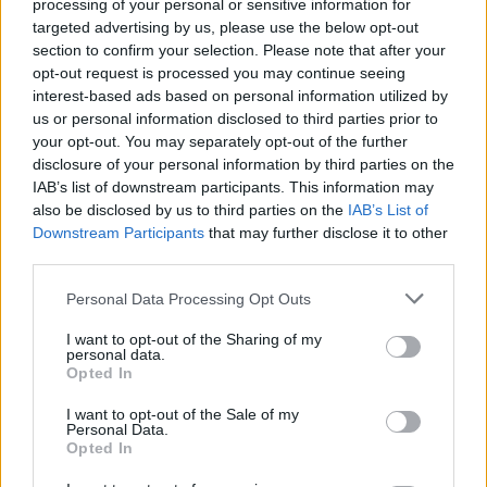
processing of your personal or sensitive information for
targeted advertising by us, please use the below opt-out
section to confirm your selection. Please note that after your
opt-out request is processed you may continue seeing
interest-based ads based on personal information utilized by
us or personal information disclosed to third parties prior to
your opt-out. You may separately opt-out of the further
disclosure of your personal information by third parties on the
2026.08.07.
Farkas András
IAB’s list of downstream participants. This information may
Ön szerint hogy készül a hamisítatlan szolnoki
also be disclosed by us to third parties on the
IAB’s List of
habos isler?
Downstream Participants
that may further disclose it to other
Igazi retró klasszikus desszert, amelyet generációk óta
third parties.
szeretnek, és amelyet sokan ma is próbálnak otthon
Please note that this website/app uses one or more Google
újraalkotni....
Personal Data Processing Opt Outs
services and may gather and store information including but
Szolnok
not limited to your visit or usage behaviour. You may click to
I want to opt-out of the Sharing of my
personal data.
grant or deny consent to Google and its third-party tags to
Opted In
use your data for below specified purposes in below Google
consent section.
I want to opt-out of the Sale of my
Personal Data.
Opted In