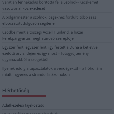
Váratlan fennakadás borította fel a Szolnok–Kecskemét
vasútvonal közlekedését
A polgármester a szolnoki cégekhez fordult: több száz
elbocsátott dolgozón segítene
Csődbe ment a tószegi Accell Hunland, a hazai
kerékpárgyártás meghatározó szereplője
Egyszer fent, egyszer lent, így festett a Duna a két évvel
ezelőtti árvíz idején és így most – fotógyűjtemény
ugyanazokból a szögekből
Ilyenek eddig a tapasztalatok a vendégektől – a hőhullám
miatt ingyenes a strandolás Szolnokon
Elérhetőség
Adatkezelési tájékoztató