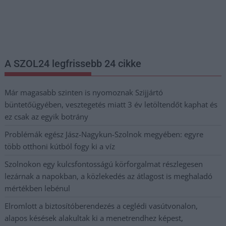
Nem szeretne lemaradni semmiről? Csak egy kattintás, és hírlevelünk a
legfrissebb információkkal és exkluzív tartalmakkal hétről hétre
postaládájába érkezik!
A SZOL24 legfrissebb 24 cikke
Már magasabb szinten is nyomoznak Szijjártó
büntetőügyében, vesztegetés miatt 3 év letöltendőt kaphat és
ez csak az egyik botrány
Problémák egész Jász-Nagykun-Szolnok megyében: egyre
több otthoni kútból fogy ki a víz
Szolnokon egy kulcsfontosságú körforgalmat részlegesen
lezárnak a napokban, a közlekedés az átlagost is meghaladó
mértékben lebénul
Elromlott a biztosítóberendezés a ceglédi vasútvonalon,
alapos késések alakultak ki a menetrendhez képest,