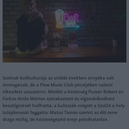
Szolnok bulikultúrája az utóbbi években árnyéka volt
önmagának, de a Flow Music Club pincéjében valami
elkezdett visszatérni. Mielőtt a közönség Puzsér Róbert és
Farkas Attila Márton szórakoztató és elgondolkodtató
beszélgetését hallhatta, a kulisszák mögött a Szol24 a hely
tulajdonosát faggatta: Matuz Tamás szerint az élő zene
drága műfaj, de közösségépítő ereje pótolhatatlan.