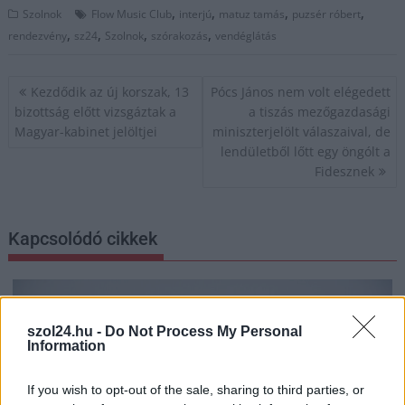
,
,
,
,
Szolnok
Flow Music Club
interjú
matuz tamás
puzsér róbert
,
,
,
,
rendezvény
sz24
Szolnok
szórakozás
vendéglátás
Bejegyzés
Kezdődik az új korszak, 13
Pócs János nem volt elégedett
navigáció
bizottság előtt vizsgáztak a
a tiszás mezőgazdasági
Magyar-kabinet jelöltjei
miniszterjelölt válaszaival, de
lendületből lőtt egy öngólt a
Fidesznek
Kapcsolódó cikkek
szol24.hu -
Do Not Process My Personal
Information
If you wish to opt-out of the sale, sharing to third parties, or