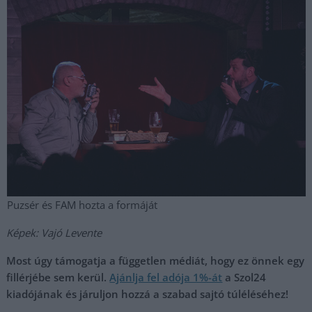
Puzsér és FAM hozta a formáját
Képek: Vajó Levente
Most úgy támogatja a független médiát, hogy ez önnek egy
fillérjébe sem kerül.
Ajánlja fel adója 1%-át
a Szol24
kiadójának és járuljon hozzá a szabad sajtó túléléséhez!