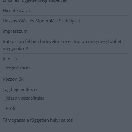
Etikai és függetlenségi alapelvek
Hirdetési árak
Hozzászólási és Moderálási Szabályzat
Impresszum
Iratkozzon fel heti hírlevelünkre és tudjon meg még többet
megyénkről!
Join Us
Regisztráció
Köszönjük
Tag bejelentkezés
Jelszó visszaállítása
Profil
Támogassa a független helyi sajtót!