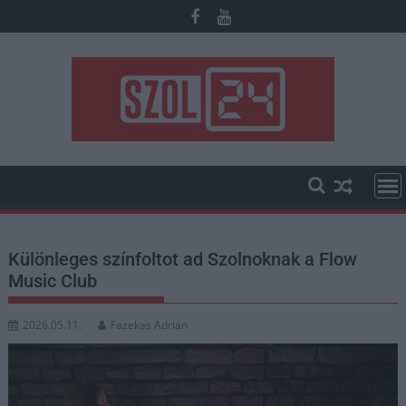
Skip
to
content
Különleges színfoltot ad Szolnoknak a Flow
Music Club
2026.05.11.
Fazekas Adrián