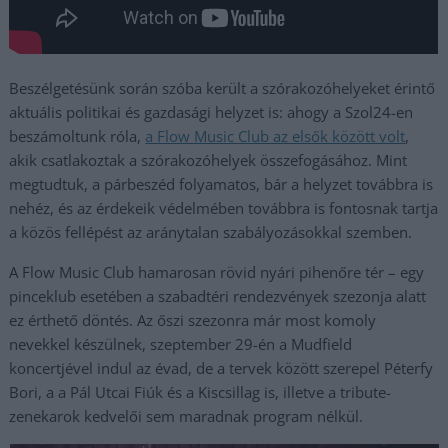
Beszélgetésünk során szóba került a szórakozóhelyeket érintő
aktuális politikai és gazdasági helyzet is: ahogy a Szol24-en
beszámoltunk róla,
a Flow Music Club az elsők között volt
,
akik csatlakoztak a szórakozóhelyek összefogásához. Mint
megtudtuk, a párbeszéd folyamatos, bár a helyzet továbbra is
nehéz, és az érdekeik védelmében továbbra is fontosnak tartja
a közös fellépést az aránytalan szabályozásokkal szemben.
A Flow Music Club hamarosan rövid nyári pihenőre tér – egy
pinceklub esetében a szabadtéri rendezvények szezonja alatt
ez érthető döntés. Az őszi szezonra már most komoly
nevekkel készülnek, szeptember 29-én a Mudfield
koncertjével indul az évad, de a tervek között szerepel Péterfy
Bori, a a Pál Utcai Fiúk és a Kiscsillag is, illetve a tribute-
zenekarok kedvelői sem maradnak program nélkül.