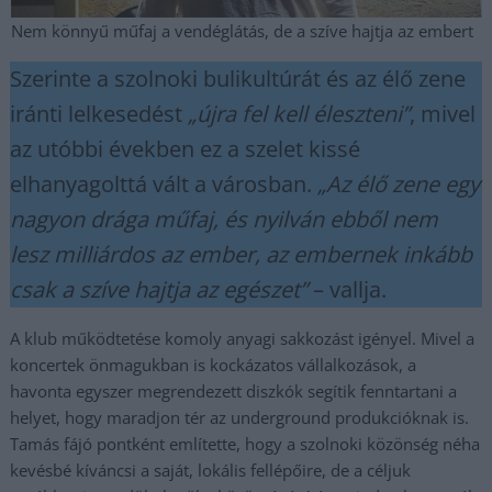
Nem könnyű műfaj a vendéglátás, de a szíve hajtja az embert
Szerinte a szolnoki bulikultúrát és az élő zene
iránti lelkesedést
„újra fel kell éleszteni”
, mivel
az utóbbi években ez a szelet kissé
elhanyagolttá vált a városban.
„Az élő zene egy
nagyon drága műfaj, és nyilván ebből nem
lesz milliárdos az ember, az embernek inkább
csak a szíve hajtja az egészet”
– vallja.
A klub működtetése komoly anyagi sakkozást igényel. Mivel a
koncertek önmagukban is kockázatos vállalkozások, a
havonta egyszer megrendezett diszkók segítik fenntartani a
helyet, hogy maradjon tér az underground produkcióknak is.
Tamás fájó pontként említette, hogy a szolnoki közönség néha
kevésbé kíváncsi a saját, lokális fellépőire, de a céljuk