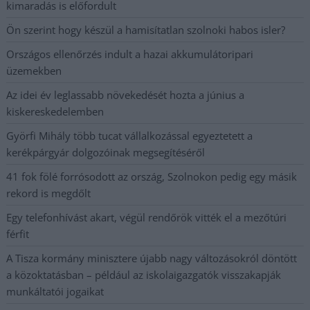
kimaradás is előfordult
Ön szerint hogy készül a hamisítatlan szolnoki habos isler?
Országos ellenőrzés indult a hazai akkumulátoripari
üzemekben
Az idei év leglassabb növekedését hozta a június a
kiskereskedelemben
Györfi Mihály több tucat vállalkozással egyeztetett a
kerékpárgyár dolgozóinak megsegítéséről
41 fok fölé forrósodott az ország, Szolnokon pedig egy másik
rekord is megdőlt
Egy telefonhívást akart, végül rendőrök vitték el a mezőtúri
férfit
A Tisza kormány minisztere újabb nagy változásokról döntött
a közoktatásban – például az iskolaigazgatók visszakapják
munkáltatói jogaikat