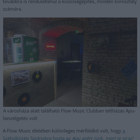
továbbra is rendületlenül a közösségépítés, minden korosztály
számára.
A városháza alatt található Flow Music Clubban teltházas Apu-
beszélgetés volt
A Flow Music életében különleges mérföldkő volt, hogy
a
Szélsőközép Szolnokra hozta az
Apu azért iszik, mert te sírsz!