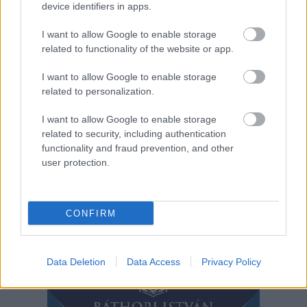
device identifiers in apps.
I want to allow Google to enable storage
related to functionality of the website or app.
I want to allow Google to enable storage
related to personalization.
I want to allow Google to enable storage
2026.08.07.
Horváth Zsolt
related to security, including authentication
41 fok fölé forrósodott az ország, Szolnokon pedig
functionality and fraud prevention, and other
egy másik rekord is megdőlt
user protection.
Nem mindennapi adatokat rögzítettek a meteorológiai
állomások csütörtökön: több településen is olyan értékek
születtek, amelyek átírták...
CONFIRM
Szolnok
Data Deletion
Data Access
Privacy Policy