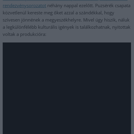
rendezvénysorozatot
néhány nappal ezelőtt. Puzsérék csapata
közvetlenül kereste meg őket azzal a szándékkal, hogy
szívesen jönnének a megyeszékhelyre. Mivel úgy hiszik, náluk
a legkülönfélébb kulturális igények is találkozhatnak, nyitottak
voltak a produkcióra: