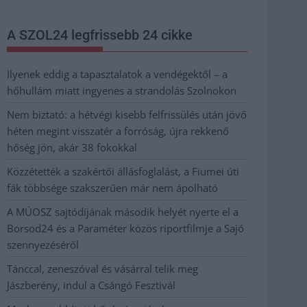
A SZOL24 legfrissebb 24 cikke
Ilyenek eddig a tapasztalatok a vendégektől – a
hőhullám miatt ingyenes a strandolás Szolnokon
Nem biztató: a hétvégi kisebb felfrissülés után jövő
héten megint visszatér a forróság, újra rekkenő
hőség jön, akár 38 fokokkal
Közzétették a szakértői állásfoglalást, a Fiumei úti
fák többsége szakszerűen már nem ápolható
A MÚOSZ sajtódíjának második helyét nyerte el a
Borsod24 és a Paraméter közös riportfilmje a Sajó
szennyezéséről
Tánccal, zeneszóval és vásárral telik meg
Jászberény, indul a Csángó Fesztivál