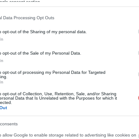
ogle consent section.
l Data Processing Opt Outs
o opt-out of the Sharing of my personal data.
Kiss Lajos
2026.08.04.
szol24.hu
In
kon is korlátozások
Befejeződött a szolnoki
be a tartós hatalmas
Szentháromság-templom
zhiány és az
felújítása
o opt-out of the Sale of my Personal Data.
kosság miatt
In
Sikeresen befejeződött Szolnok
ntések nem
legrégebbi műemléképületének, a
to opt-out of processing my Personal Data for Targeted
k durván a lakosság
belvárosi Szentháromság-
ing.
In
ét, de városunknak is
templomnak a belső
lett a huzamos...
rekonstrukciója. A február óta tartó
o opt-out of Collection, Use, Retention, Sale, and/or Sharing
ersonal Data that Is Unrelated with the Purposes for which it
szentélyfelújítás...
lected.
Szolnok
Out
consents
o allow Google to enable storage related to advertising like cookies on