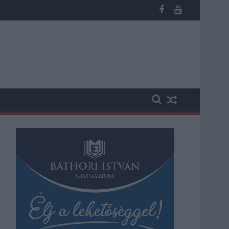
megint visszatér a forróság, újra rekkenő hőség jön, akár 38 foko