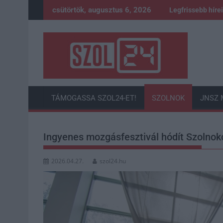
Skip
csütörtök, augusztus 6, 2026
Legfrissebb híre
to
content
TÁMOGASSA SZOL24-ET!
SZOLNOK
JNSZ 
Ingyenes mozgásfesztivál hódít Szolnok
2026.04.27.
szol24.hu