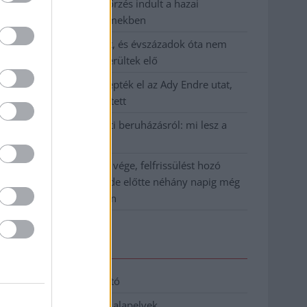
Átfogó országos ellenőrzés indult a hazai
akkumulátoripari üzemekben
A Tisza visszahúzódott, és évszázadok óta nem
látott maradványok kerültek elő
Mentők és rendőrök lepték el az Ady Endre utat,
egy kerékpáros is érintett
Parázs vita a Fiumei úti beruházásról: mi lesz a
fákkal?
Végre látszik az alagút vége, felfrissülést hozó
hidegfront közeledik, de előtte néhány napig még
pokoli rekordhőség jön
Elérhetőség
Adatkezelési tájékoztató
Etikai és függetlenségi alapelvek