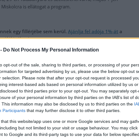
Miskolcra is ellátogat a program.
nnek egy fillérjébe sem kerül.
Ajánlja fel adója 1%-át
a
ó túléléséhez!
 -
Do Not Process My Personal Information
,
,
,
,
tó
program
rendezvény
Szolnok
workshop
to opt-out of the sale, sharing to third parties, or processing of your per
Sokkoló állatkínzás Abonyban, vádat emeltek az elkövető
formation for targeted advertising by us, please use the below opt-out s
ellen
r selection. Please note that after your opt-out request is processed y
eing interest-based ads based on personal information utilized by us or
disclosed to third parties prior to your opt-out. You may separately opt-
losure of your personal information by third parties on the IAB’s list of
. This information may also be disclosed by us to third parties on the
IA
Participants
that may further disclose it to other third parties.
 that this website/app uses one or more Google services and may gath
including but not limited to your visit or usage behaviour. You may click 
 to Google and its third-party tags to use your data for below specifi