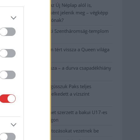
A NER kihúzta a talajt az Új Néplap alól is,
immáron csak hetilapként jelenik meg – végképp
vége a nyomtatott sajtónak?
Befejeződött a szolnoki Szentháromság-templom
felújítása
Szimfonikus köntösben tért vissza a Queen világa
a fővárosba
Ilyen, amikor „fél” a Tisza – a durva csapadékhiány
nagyon meglátszik
Lehet, hogy mégis megússzuk Paks teljes
leállítását, némileg emelkedett a vízszint
(VIDEÓVAL)
Tugyi Zétény ezüstérmet szerzett a bakui U17-es
birkózó-világbajnokságon
Jászberényben is korlátozásokat vezetnek be