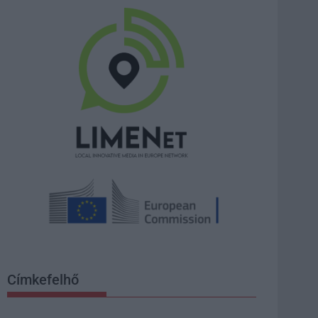
Címkefelhő