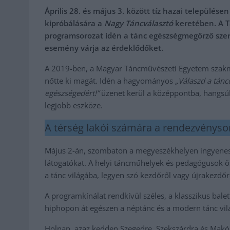
Április 28. és május 3. között tíz hazai település
kipróbálására a
Nagy Táncválasztó
keretében. A T
programsorozat idén a tánc egészségmegőrző szer
esemény várja az érdeklődőket.
A 2019-ben, a Magyar Táncművészeti Egyetem szakm
nőtte ki magát. Idén a hagyományos
„Válaszd a tánco
egészségedért!”
üzenet kerül a középpontba, hangsú
legjobb eszköze.
A térség lakói számára a rendezvényso
Május 2-án, szombaton a megyeszékhelyen ingyenes 
látogatókat. A helyi táncműhelyek és pedagógusok 
a tánc világába, legyen szó kezdőről vagy újrakezdőr
A programkínálat rendkívül széles, a klasszikus bale
hiphopon át egészen a néptánc és a modern tánc vilá
Holnap, azaz kedden Szegedre, Szekszárdra és Makór