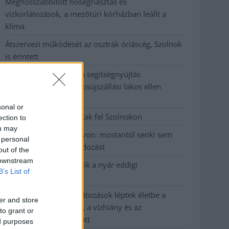
Meghosszabbított hőségriasztás és
vízkorlátozások, a mezőtúri kórházban leállt a
klíma
Átszervezi működését az osztrák óriáscég, Szolnok
is érintett
Tragédiába torkollott a segítségnyújtás
elmulasztása, három kisújszállási lakos ellen
emeltek vádat
sonal or
Hatalmas lángok csaptak fel Szolnokon
ection to
ou may
Vízitraffipax a Tisza-tavon: mostantól senki sem
 personal
úszhatja meg a száguldozást
out of the
 downstream
Szolnokra is megérkezik a nyár eddigi
B’s List of
legkeményebb napja
Már Szolnokon is korlátozások léptek életbe a
er and store
tartós hatalmas hőség, a vízhiány és az
to grant or
áramtakarékosság miatt
ed purposes