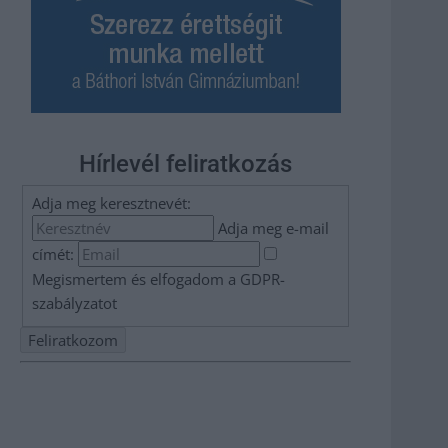
Hírlevél feliratkozás
Adja meg keresztnevét:
Adja meg e-mail
címét:
Megismertem és elfogadom a
GDPR-
szabályzat
ot
Nem szeretne lemaradni semmiről? Csak egy kattintás, és
hírlevelünk a legfrissebb információkkal és exkluzív
tartalmakkal hétről hétre postaládájába érkezik!