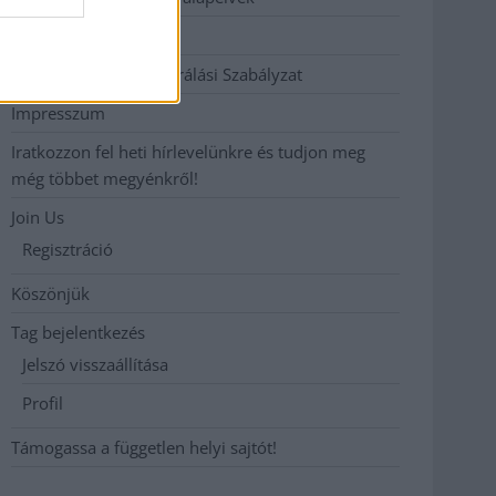
Hirdetési árak
Hozzászólási és Moderálási Szabályzat
Impresszum
Iratkozzon fel heti hírlevelünkre és tudjon meg
még többet megyénkről!
Join Us
Regisztráció
Köszönjük
Tag bejelentkezés
Jelszó visszaállítása
Profil
Támogassa a független helyi sajtót!