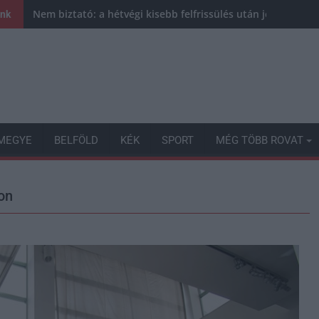
Nem biztató: a hétvégi kisebb felfrissülés után jövő héten 
ink
MEGYE
BELFÖLD
KÉK
SPORT
MÉG TÖBB ROVAT
on