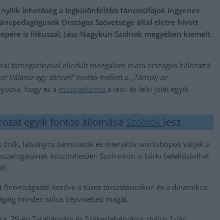
en nyílik lehetőség a legkülönfélébb táncműfajok ingyenes
áncpedagógusok Országos Szövetsége által életre hívott
epére is fókuszál, Jász-Nagykun-Szolnok megyében kiemelt
ai támogatásával elindult mozgalom mára országos hálózattá
t! Válassz egy táncot!”
mottó mellett a
„Táncolj az
lyozva, hogy ez a
mozgásforma
a testi és lelki jólét egyik
rozat egyik fontos állomása
Szolnok
lesz.
órák, látványos bemutatók és interaktív workshopok várják a
összefogásának köszönhetően Szolnokon is bárki belekóstolhat
ől.
tt finomságaitól kezdve a tüzes társastáncokon és a dinamikus
gáig minden stílus képviselteti magát.
a, 29-én Tatabányára és Székesfehérvárra, május 1-jén