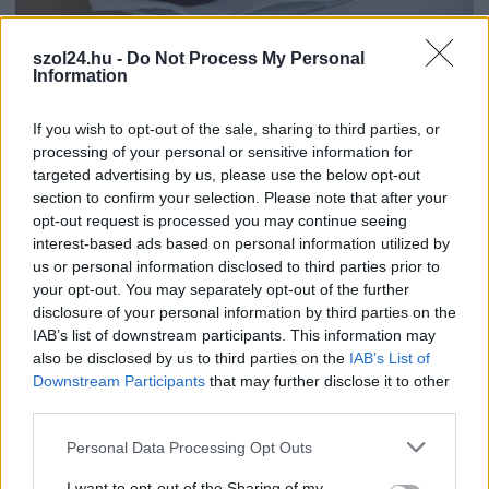
2026.08.07.
Farkas András
szol24.hu -
Do Not Process My Personal
Ön szerint hogy készül a hamisítatlan szolnoki
Information
habos isler?
Igazi retró klasszikus desszert, amelyet generációk óta
If you wish to opt-out of the sale, sharing to third parties, or
processing of your personal or sensitive information for
szeretnek, és amelyet sokan ma is próbálnak otthon
targeted advertising by us, please use the below opt-out
újraalkotni....
section to confirm your selection. Please note that after your
Szolnok
opt-out request is processed you may continue seeing
interest-based ads based on personal information utilized by
us or personal information disclosed to third parties prior to
your opt-out. You may separately opt-out of the further
disclosure of your personal information by third parties on the
IAB’s list of downstream participants. This information may
also be disclosed by us to third parties on the
IAB’s List of
Downstream Participants
that may further disclose it to other
third parties.
Please note that this website/app uses one or more Google
Personal Data Processing Opt Outs
services and may gather and store information including but
not limited to your visit or usage behaviour. You may click to
I want to opt-out of the Sharing of my