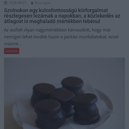
2026.08.07.
Kiss Lajos
Szolnokon egy kulcsfontosságú körforgalmat
részlegesen lezárnak a napokban, a közlekedés az
átlagost is meghaladó mértékben lebénul
Az aszfalt olyan nagymértékben károsodott, hogy már
nemigen lehet tovább húzni a javítási munkálatokat, ezzel
viszont...
Szolnok