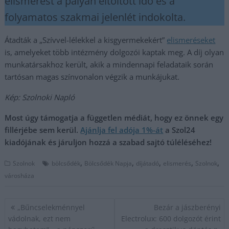
elismerést a pályán eltöltött idő és a
folyamatos szakmai jelenlét indokolta.
Átadták a „Szívvel-lélekkel a kisgyermekekért”
elismeréseket
is, amelyeket több intézmény dolgozói kaptak meg. A díj olyan
munkatársakhoz került, akik a mindennapi feladataik során
tartósan magas színvonalon végzik a munkájukat.
Kép: Szolnoki Napló
Most úgy támogatja a független médiát, hogy ez önnek egy
fillérjébe sem kerül.
Ajánlja fel adója 1%-át
a Szol24
kiadójának és járuljon hozzá a szabad sajtó túléléséhez!
,
,
,
,
,
Szolnok
bölcsődék
Bölcsődék Napja
díjátadó
elismerés
Szolnok
városháza
Bejegyzés
„Bűncselekménnyel
Bezár a jászberényi
navigáció
vádolnak, ezt nem
Electrolux: 600 dolgozót érint