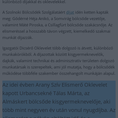
különböző díjakkal és oklevelekkel.
A Szolnoki Bölcsődék Szolgálatáért
díjat
idén ketten kapták
meg: Gődérné Héja Anikó, a Somvirág bölcsőde vezetője,
valamint Máté Piroska, a Csillagfürt bölcsőde szakácsnője. Az
elismeréssel a hosszabb távon végzett, kiemelkedő szakmai
munkát díjazzák.
Igazgatói Dicsérő Oklevelet több dolgozó is átvett, különböző
munkakörökből. A díjazottak között kisgyermeknevelők,
dajkák, valamint technikai és adminisztratív területen dolgozó
munkatársak is szerepeltek, ami jól mutatja, hogy a bölcsődék
működése többféle szakember összehangolt munkáján alapul.
Az idei évben Arany Szív Elismerő Oklevelet
kapott Urbancsekné Tálas Márta, az
Almáskert bölcsőde kisgyermeknevelője, aki
több mint negyven év után vonul nyugdíjba. Az