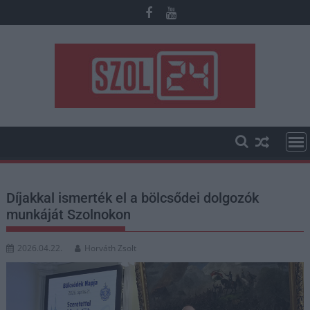
Skip
to
content
Díjakkal ismerték el a bölcsődei dolgozók
munkáját Szolnokon
2026.04.22.
Horváth Zsolt