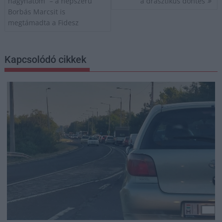
hagyhatom” – a népszerű
a drasztikus döntés
Borbás Marcsit is
megtámadta a Fidesz
Kapcsolódó cikkek