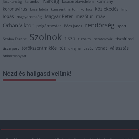
Karcag
kormány
Jászkunság
karambol
katasztrófavédelem
közlekedés
koronavírus
kórház
kosárlabda
kunszentmárton
lmp
Magyar Péter
máv
lopás
mezőtúr
magyarország
rendőrség
Orbán Viktor
polgármester
Pócs János
sport
Szolnok
tisza
tiszafüred
Szalay Ferenc
tisza-tó
tiszaföldvár
törökszentmiklós
vonat
választás
tűz
tisza part
vasút
ukrajna
önkormányzat
Nézd és hallgasd velünk!