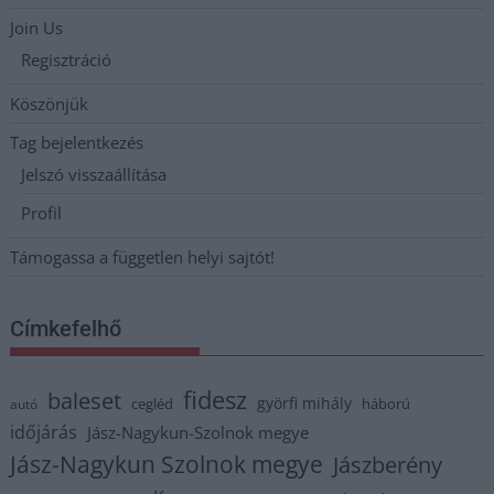
Join Us
Regisztráció
Köszönjük
Tag bejelentkezés
Jelszó visszaállítása
Profil
Támogassa a független helyi sajtót!
Címkefelhő
fidesz
baleset
györfi mihály
cegléd
háború
autó
időjárás
Jász-Nagykun-Szolnok megye
Jász-Nagykun Szolnok megye
Jászberény