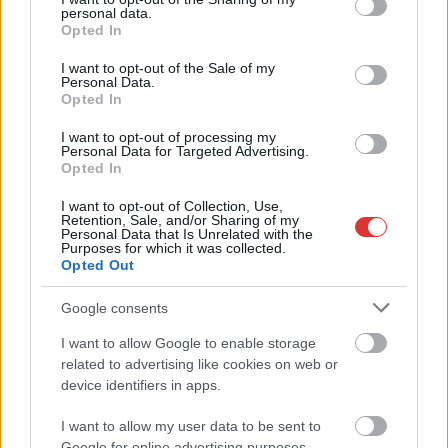
personal data.
grant or deny consent to Google and its third-party tags to
Opted In
use your data for below specified purposes in below Google
2026.08.07.
Horváth Zsolt
consent section.
I want to opt-out of the Sale of my
Personal Data.
Györfi Mihály több tucat vállalkozással egyeztetett
Opted In
a kerékpárgyár dolgozóinak megsegítéséről
Rövid idő alatt számos vállalkozás jelezte, hogy segítene
I want to opt-out of processing my
Personal Data for Targeted Advertising.
azoknak a munkavállalóknak, akik a tószegi kerékpárgyár
Opted In
bezárása...
I want to opt-out of Collection, Use,
Szolnok
Retention, Sale, and/or Sharing of my
Personal Data that Is Unrelated with the
Purposes for which it was collected.
Opted Out
Google consents
I want to allow Google to enable storage
related to advertising like cookies on web or
device identifiers in apps.
I want to allow my user data to be sent to
Google for online advertising purposes.