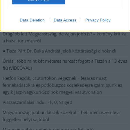
Baka András egy hónapja még a Tiszától független államfőről
Data Deletion
Data Access
Privacy Policy
beszélt – most elfogadta Magyar Péterék felkérését
Drágább lett Magyarország, de vajon jobb is? – kemény kritika
a hazai turizmusról
A Tisza Párt Dr. Baka Andrást jelöli köztársasági elnöknek
Óriási, több mint két méteres harcsát fogott a Tiszán a 13 éves
fiú (VIDEÓVAL)
Hétfőn kezdik, csütörtökön végeznek – lezárás miatt
fennakadásokra és pótlóbuszos közlekedésre számítsunk az
egyik Jász-Nagykun-Szolnok megyei vasútvonalon
Visszaszámlálás indul: -1, 0, Sziget!
Magyarország jobban látszik közelről – heti médiaszemle a
független helyi sajtóból
Már magasabb szinten is nyomoznak Szijjártó