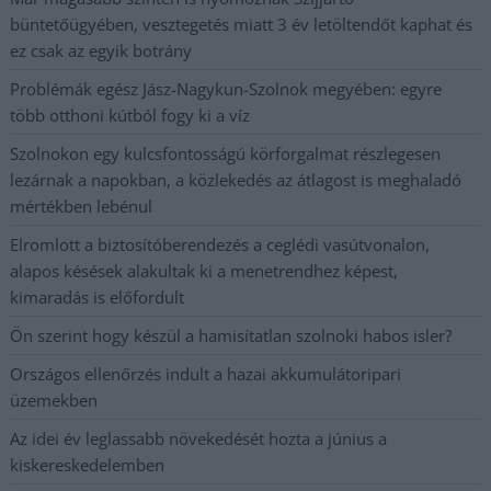
büntetőügyében, vesztegetés miatt 3 év letöltendőt kaphat és
ez csak az egyik botrány
Problémák egész Jász-Nagykun-Szolnok megyében: egyre
több otthoni kútból fogy ki a víz
Szolnokon egy kulcsfontosságú körforgalmat részlegesen
lezárnak a napokban, a közlekedés az átlagost is meghaladó
mértékben lebénul
Elromlott a biztosítóberendezés a ceglédi vasútvonalon,
alapos késések alakultak ki a menetrendhez képest,
kimaradás is előfordult
Ön szerint hogy készül a hamisítatlan szolnoki habos isler?
Országos ellenőrzés indult a hazai akkumulátoripari
üzemekben
Az idei év leglassabb növekedését hozta a június a
kiskereskedelemben