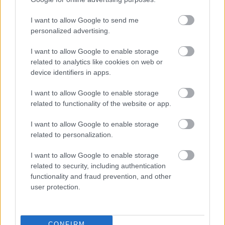
I want to allow Google to send me
personalized advertising.
I want to allow Google to enable storage
related to analytics like cookies on web or
device identifiers in apps.
Hírlevél feliratkozás
I want to allow Google to enable storage
Adja meg keresztnevét:
Adja
related to functionality of the website or app.
meg e-mail címét:
I want to allow Google to enable storage
Megismertem és elfogadom a
GDPR-szabályzat
ot
related to personalization.
I want to allow Google to enable storage
related to security, including authentication
Nem szeretne lemaradni semmiről? Csak egy kattintás, és hírlevelünk a
functionality and fraud prevention, and other
legfrissebb információkkal és exkluzív tartalmakkal hétről hétre
user protection.
postaládájába érkezik!
A SZOL24 legfrissebb 24 cikke
CONFIRM