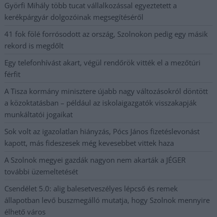
Györfi Mihály több tucat vállalkozással egyeztetett a
kerékpárgyár dolgozóinak megsegítéséről
41 fok fölé forrósodott az ország, Szolnokon pedig egy másik
rekord is megdőlt
Egy telefonhívást akart, végül rendőrök vitték el a mezőtúri
férfit
A Tisza kormány minisztere újabb nagy változásokról döntött
a közoktatásban – például az iskolaigazgatók visszakapják
munkáltatói jogaikat
Sok volt az igazolatlan hiányzás, Pócs János fizetéslevonást
kapott, más fideszesek még kevesebbet vittek haza
A Szolnok megyei gazdák nagyon nem akarták a JÉGER
további üzemeltetését
Csendélet 5.0: alig balesetveszélyes lépcső és remek
állapotban levő buszmegálló mutatja, hogy Szolnok mennyire
élhető város