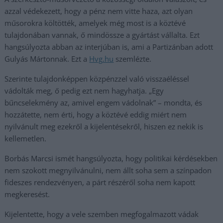
azzal védekezett, hogy a pénz nem vitte haza, azt olyan
műsorokra költötték, amelyek még most is a köztévé
tulajdonában vannak, ő mindössze a gyártást vállalta. Ezt
hangsúlyozta abban az interjúban is, ami a Partizánban adott
Gulyás Mártonnak. Ezt a
Hvg
.hu
szemlézte.
Szerinte tulajdonképpen közpénzzel való visszaéléssel
vádolták meg, ő pedig ezt nem hagyhatja. „Egy
bűncselekmény az, amivel engem vádolnak” – mondta, és
hozzátette, nem érti, hogy a köztévé eddig miért nem
nyilvánult meg ezekről a kijelentésekről, hiszen ez nekik is
kellemetlen.
Borbás Marcsi ismét hangsúlyozta, hogy politikai kérdésekben
nem szokott megnyilvánulni, nem állt soha sem a színpadon
fideszes rendezvényen, a párt részéről soha nem kapott
megkeresést.
Kijelentette, hogy a vele szemben megfogalmazott vádak