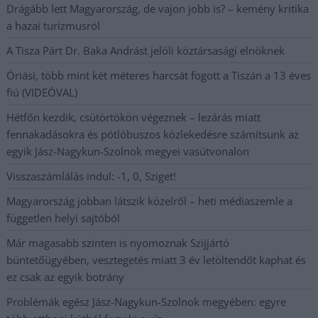
Drágább lett Magyarország, de vajon jobb is? – kemény kritika
a hazai turizmusról
A Tisza Párt Dr. Baka Andrást jelöli köztársasági elnöknek
Óriási, több mint két méteres harcsát fogott a Tiszán a 13 éves
fiú (VIDEÓVAL)
Hétfőn kezdik, csütörtökön végeznek – lezárás miatt
fennakadásokra és pótlóbuszos közlekedésre számítsunk az
egyik Jász-Nagykun-Szolnok megyei vasútvonalon
Visszaszámlálás indul: -1, 0, Sziget!
Magyarország jobban látszik közelről – heti médiaszemle a
független helyi sajtóból
Már magasabb szinten is nyomoznak Szijjártó
büntetőügyében, vesztegetés miatt 3 év letöltendőt kaphat és
ez csak az egyik botrány
Problémák egész Jász-Nagykun-Szolnok megyében: egyre