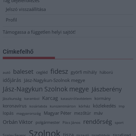
Tag bejelentkezés
Jelszó visszaállítása
Profil
Támogassa a független helyi sajtót!
Címkefelhő
fidesz
baleset
györfi mihály
cegléd
háború
autó
időjárás
Jász-Nagykun-Szolnok megye
Jász-Nagykun Szolnok megye
Jászberény
Karcag
kormány
Jászkunság
karambol
katasztrófavédelem
közlekedés
koronavírus
kórház
kosárlabda
kunszentmárton
lmp
Magyar Péter
máv
lopás
mezőtúr
magyarország
rendőrség
Orbán Viktor
polgármester
Pócs János
sport
Szolnok
tisza
tiszafüred
Szalay Ferenc
tisza-tó
tiszaföldvár