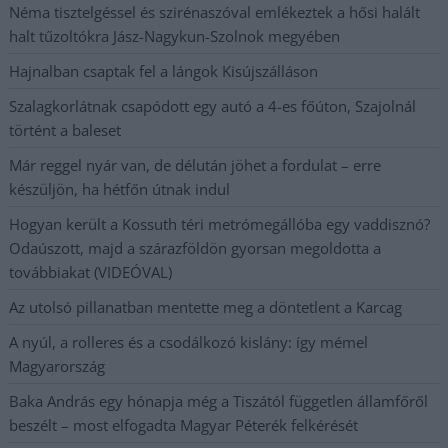
Néma tisztelgéssel és szirénaszóval emlékeztek a hősi halált
halt tűzoltókra Jász-Nagykun-Szolnok megyében
Hajnalban csaptak fel a lángok Kisújszálláson
Szalagkorlátnak csapódott egy autó a 4-es főúton, Szajolnál
történt a baleset
Már reggel nyár van, de délután jöhet a fordulat – erre
készüljön, ha hétfőn útnak indul
Hogyan került a Kossuth téri metrómegállóba egy vaddisznó?
Odaúszott, majd a szárazföldön gyorsan megoldotta a
továbbiakat (VIDEÓVAL)
Az utolsó pillanatban mentette meg a döntetlent a Karcag
A nyúl, a rolleres és a csodálkozó kislány: így mémel
Magyarország
Baka András egy hónapja még a Tiszától független államfőről
beszélt – most elfogadta Magyar Péterék felkérését