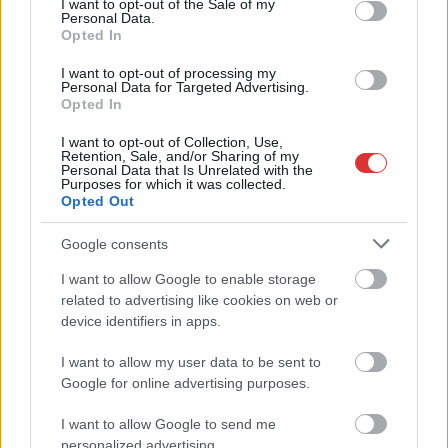
I want to opt-out of the Sale of my
Personal Data.
Elég sokan meglepődtek, amikor a hétvégén a fővárosi 2-es
Opted In
metró egyik megállójában egy vaddisznó mosolygott rájuk....
Magyarország
I want to opt-out of processing my
Personal Data for Targeted Advertising.
Opted In
I want to opt-out of Collection, Use,
Retention, Sale, and/or Sharing of my
Personal Data that Is Unrelated with the
Purposes for which it was collected.
Opted Out
Google consents
I want to allow Google to enable storage
related to advertising like cookies on web or
device identifiers in apps.
I want to allow my user data to be sent to
Google for online advertising purposes.
2026.08.09.
Farkas András
Baka András egy hónapja még a Tiszától független
I want to allow Google to send me
államfőről beszélt – most elfogadta Magyar Péterék
personalized advertising.