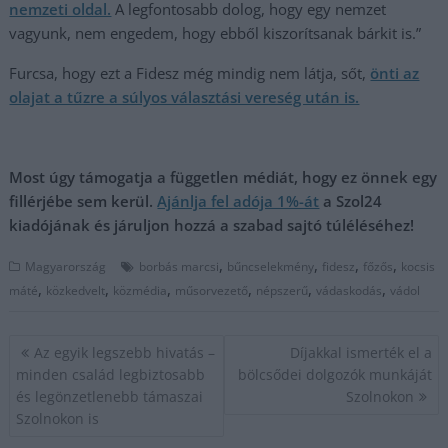
nemzeti oldal.
A legfontosabb dolog, hogy egy nemzet
vagyunk, nem engedem, hogy ebből kiszorítsanak bárkit is.”
Furcsa, hogy ezt a Fidesz még mindig nem látja, sőt,
önti az
olajat a tűzre a súlyos választási vereség után is.
Most úgy támogatja a független médiát, hogy ez önnek egy
fillérjébe sem kerül.
Ajánlja fel adója 1%-át
a Szol24
kiadójának és járuljon hozzá a szabad sajtó túléléséhez!
,
,
,
,
Magyarország
borbás marcsi
bűncselekmény
fidesz
főzős
kocsis
,
,
,
,
,
,
máté
közkedvelt
közmédia
műsorvezető
népszerű
vádaskodás
vádol
Bejegyzés
Az egyik legszebb hivatás –
Díjakkal ismerték el a
navigáció
minden család legbiztosabb
bölcsődei dolgozók munkáját
és legönzetlenebb támaszai
Szolnokon
Szolnokon is