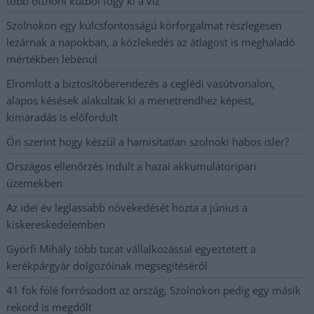
több otthoni kútból fogy ki a víz
Szolnokon egy kulcsfontosságú körforgalmat részlegesen
lezárnak a napokban, a közlekedés az átlagost is meghaladó
mértékben lebénul
Elromlott a biztosítóberendezés a ceglédi vasútvonalon,
alapos késések alakultak ki a menetrendhez képest,
kimaradás is előfordult
Ön szerint hogy készül a hamisítatlan szolnoki habos isler?
Országos ellenőrzés indult a hazai akkumulátoripari
üzemekben
Az idei év leglassabb növekedését hozta a június a
kiskereskedelemben
Györfi Mihály több tucat vállalkozással egyeztetett a
kerékpárgyár dolgozóinak megsegítéséről
41 fok fölé forrósodott az ország, Szolnokon pedig egy másik
rekord is megdőlt