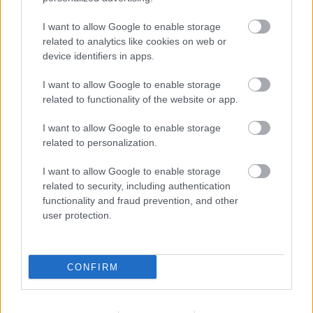
felkérését
Elfogadta a Tisza Párt felkérését Baka András, így a
I want to allow Google to enable storage
Legfelsőbb Bíróság korábbi elnöke lehet Magyarország
related to analytics like cookies on web or
következő...
device identifiers in apps.
Magyarország
I want to allow Google to enable storage
related to functionality of the website or app.
I want to allow Google to enable storage
related to personalization.
I want to allow Google to enable storage
related to security, including authentication
functionality and fraud prevention, and other
user protection.
CONFIRM