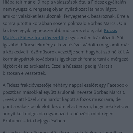
Hiába telt már el 9 nap a választások óta, a Fidesz egyáltalán
nem nyugszik, rengeteg olyan nyilatkozat lát napvilágot,
amikor valakiket leárulóznak, fenyegetnek, besároznak. Erre a
sorsra jutott a korábban sosem politizáló Borbás Marcsi. Ő a
köztévé egyik legnépszerűbb műsorvezetője, akit
Kocsis
Máté, a Fidesz frakcióvezetője
egyszerűen leárulózott. Sőt,
igazából bűncselekmény elkövetésével vádolta meg, amit már
a közkedvelt főzőműsorok vezetője sem hagyhat szó nélkül. A
kormánypártok továbbra is igyekeznek fenntartani a mérgező
légkört és az árokásást. Ezzel a húzással pedig Marcsit
biztosan elvesztették.
A Fidesz frakcióvezetője néhány nappal ezelőtt egy Facebook-
posztban másokkal együtt árulónak nevezte Borbás Marcsit.
„Évek alatt közel 3 milliárdot kapott a főzős műsoraira, de
pont a választások előtt kezdte el azt érezni, hogy neki kétszer
annyit kell dolgoznia ugyanazért a pénzért, mint régen.
Brühühü” – írta bejegyzésében.
A szerkesztő-műsorvezető a közösségi oldalon válaszolt, és