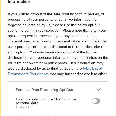
Information
A hét első napja még a nyarat idézi, a nap folyamán azonban
változhatnak a körülmények. Aki...
If you wish to opt-out of the sale, sharing to third parties, or
Magyarország
processing of your personal or sensitive information for
targeted advertising by us, please use the below opt-out
section to confirm your selection. Please note that after your
opt-out request is processed you may continue seeing
interest-based ads based on personal information utilized by
us or personal information disclosed to third parties prior to
your opt-out. You may separately opt-out of the further
disclosure of your personal information by third parties on the
IAB’s list of downstream participants. This information may
also be disclosed by us to third parties on the
IAB’s List of
Downstream Participants
that may further disclose it to other
third parties.
Please note that this website/app uses one or more Google
Personal Data Processing Opt Outs
services and may gather and store information including but
2026.08.10.
Kiss Lajos
not limited to your visit or usage behaviour. You may click to
I want to opt-out of the Sharing of my
personal data.
Hogyan került a Kossuth téri metrómegállóba egy
grant or deny consent to Google and its third-party tags to
Opted In
vaddisznó? Odaúszott, majd a szárazföldön gyorsan
use your data for below specified purposes in below Google
megoldotta a továbbiakat (VIDEÓVAL)
consent section.