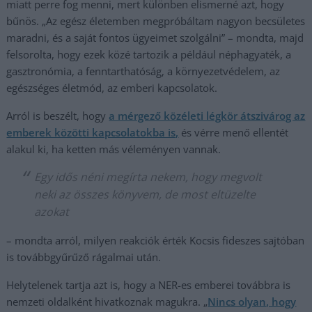
miatt perre fog menni, mert különben elismerné azt, hogy
bűnös. „Az egész életemben megpróbáltam nagyon becsületes
maradni, és a saját fontos ügyeimet szolgálni” – mondta, majd
felsorolta, hogy ezek közé tartozik a például néphagyaték, a
gasztronómia, a fenntarthatóság, a környezetvédelem, az
egészséges életmód, az emberi kapcsolatok.
Arról is beszélt, hogy
a mérgező közéleti légkör átszivárog az
emberek közötti kapcsolatokba is,
és vérre menő ellentét
alakul ki, ha ketten más véleményen vannak.
Egy idős néni megírta nekem, hogy megvolt
neki az összes könyvem, de most eltüzelte
azokat
– mondta arról, milyen reakciók érték Kocsis fideszes sajtóban
is továbbgyűrűző rágalmai után.
Helytelenek tartja azt is, hogy a NER-es emberei továbbra is
nemzeti oldalként hivatkoznak magukra. „
Nincs olyan, hogy