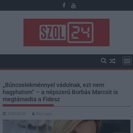
Skip
to
content
„Bűncselekménnyel vádolnak, ezt nem
hagyhatom” – a népszerű Borbás Marcsit is
megtámadta a Fidesz
2026.04.22.
Kiss Lajos