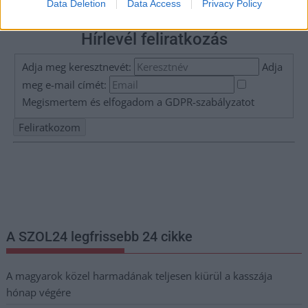
Data Deletion
Data Access
Privacy Policy
Hírlevél feliratkozás
Adja meg keresztnevét:
Adja
meg e-mail címét:
Megismertem és elfogadom a
GDPR-szabályzat
ot
Nem szeretne lemaradni semmiről? Csak egy kattintás, és hírlevelünk a
legfrissebb információkkal és exkluzív tartalmakkal hétről hétre
postaládájába érkezik!
A SZOL24 legfrissebb 24 cikke
A magyarok közel harmadának teljesen kiürül a kasszája
hónap végére