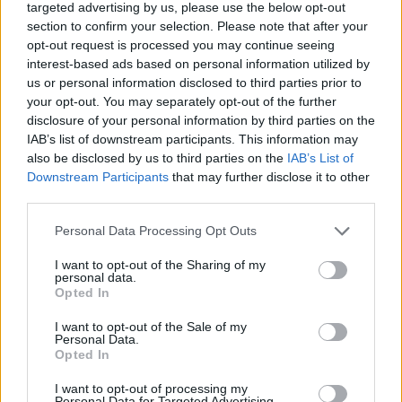
targeted advertising by us, please use the below opt-out
section to confirm your selection. Please note that after your
opt-out request is processed you may continue seeing
interest-based ads based on personal information utilized by
us or personal information disclosed to third parties prior to
your opt-out. You may separately opt-out of the further
disclosure of your personal information by third parties on the
IAB’s list of downstream participants. This information may
also be disclosed by us to third parties on the
IAB’s List of
Downstream Participants
that may further disclose it to other
third parties.
2026.08.05.
szol24.hu
Please note that this website/app uses one or more Google
Personal Data Processing Opt Outs
Tánccal, zeneszóval és vásárral telik meg
services and may gather and store information including but
Jászberény, indul a Csángó Fesztivál
not limited to your visit or usage behaviour. You may click to
I want to opt-out of the Sharing of my
personal data.
grant or deny consent to Google and its third-party tags to
Ismét a Kárpát-medencei folklór és a hagyományőrzés
Opted In
use your data for below specified purposes in below Google
központjává válik Jászberény, ma indul a XXXIV. Csángó
consent section.
I want to opt-out of the Sale of my
Fesztivált....
Personal Data.
Opted In
JNSZ megyei hírek
I want to opt-out of processing my
Personal Data for Targeted Advertising.