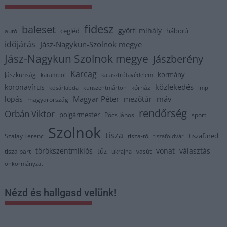
fidesz
baleset
györfi mihály
cegléd
háború
autó
időjárás
Jász-Nagykun-Szolnok megye
Jász-Nagykun Szolnok megye
Jászberény
Karcag
kormány
Jászkunság
karambol
katasztrófavédelem
közlekedés
koronavírus
kórház
kosárlabda
kunszentmárton
lmp
Magyar Péter
máv
lopás
mezőtúr
magyarország
rendőrség
Orbán Viktor
polgármester
Pócs János
sport
Szolnok
tisza
tiszafüred
Szalay Ferenc
tisza-tó
tiszaföldvár
törökszentmiklós
vonat
választás
tűz
tisza part
vasút
ukrajna
önkormányzat
Nézd és hallgasd velünk!