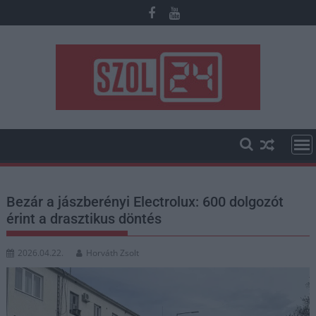
Skip
to
content
Bezár a jászberényi Electrolux: 600 dolgozót
érint a drasztikus döntés
2026.04.22.
Horváth Zsolt