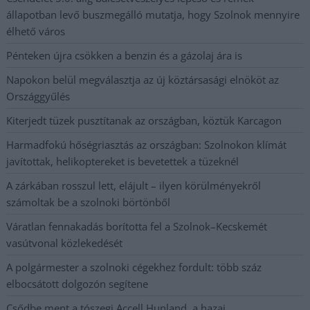
állapotban levő buszmegálló mutatja, hogy Szolnok mennyire
élhető város
Pénteken újra csökken a benzin és a gázolaj ára is
Napokon belül megválasztja az új köztársasági elnököt az
Országgyűlés
Kiterjedt tüzek pusztítanak az országban, köztük Karcagon
Harmadfokú hőségriasztás az országban: Szolnokon klímát
javítottak, helikoptereket is bevetettek a tüzeknél
A zárkában rosszul lett, elájult – ilyen körülményekről
számoltak be a szolnoki börtönből
Váratlan fennakadás borította fel a Szolnok–Kecskemét
vasútvonal közlekedését
A polgármester a szolnoki cégekhez fordult: több száz
elbocsátott dolgozón segítene
Csődbe ment a tószegi Accell Hunland, a hazai