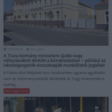
2026.08.06.
Kiss Lajos
A Tisza kormány minisztere újabb nagy
változásokról döntött a közoktatásban – például az
iskolaigazgatók visszakapják munkáltatói jogaikat
A Fidesz által felépített torz rendszerben ugyanis egyáltalán
nem az intézményvezetők döntötték el, hogy kineveznek-e,
esetleg...
JNSZ megyei hírek