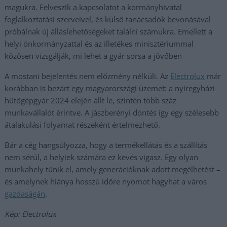
magukra. Felveszik a kapcsolatot a kormányhivatal
foglalkoztatási szerveivel, és külső tanácsadók bevonásával
próbálnak új álláslehetőségeket találni számukra. Emellett a
helyi önkormányzattal és az illetékes minisztériummal
közösen vizsgálják, mi lehet a gyár sorsa a jövőben
A mostani bejelentés nem előzmény nélküli. Az
Electrolux
már
korábban is bezárt egy magyarországi üzemet: a nyíregyházi
hűtőgépgyár 2024 elején állt le, szintén több száz
munkavállalót érintve. A jászberényi döntés így egy szélesebb
átalakulási folyamat részeként értelmezhető.
Bár a cég hangsúlyozza, hogy a termékellátás és a szállítás
nem sérül, a helyiek számára ez kevés vigasz. Egy olyan
munkahely tűnik el, amely generációknak adott megélhetést –
és amelynek hiánya hosszú időre nyomot hagyhat a város
gazdaságán
.
Kép: Electrolux