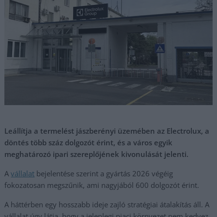
Leállítja a termelést jászberényi üzemében az Electrolux, a
döntés több száz dolgozót érint, és a város egyik
meghatározó ipari szereplőjének kivonulását jelenti.
A
vállalat
bejelentése szerint a gyártás 2026 végéig
fokozatosan megszűnik, ami nagyjából 600 dolgozót érint.
A háttérben egy hosszabb ideje zajló stratégiai átalakítás áll. A
vállalat úgy látja, hogy a jelenlegi piaci környezet nem kedvez