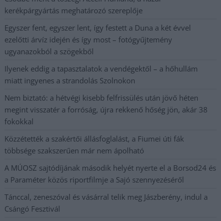
kerékpárgyártás meghatározó szereplője
Egyszer fent, egyszer lent, így festett a Duna a két évvel
ezelőtti árvíz idején és így most – fotógyűjtemény
ugyanazokból a szögekből
Ilyenek eddig a tapasztalatok a vendégektől – a hőhullám
miatt ingyenes a strandolás Szolnokon
Nem biztató: a hétvégi kisebb felfrissülés után jövő héten
megint visszatér a forróság, újra rekkenő hőség jön, akár 38
fokokkal
Közzétették a szakértői állásfoglalást, a Fiumei úti fák
többsége szakszerűen már nem ápolható
A MÚOSZ sajtódíjának második helyét nyerte el a Borsod24 és
a Paraméter közös riportfilmje a Sajó szennyezéséről
Tánccal, zeneszóval és vásárral telik meg Jászberény, indul a
Csángó Fesztivál