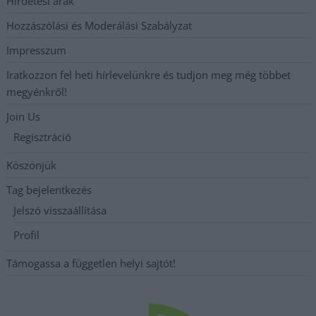
Hirdetési árak
Hozzászólási és Moderálási Szabályzat
Impresszum
Iratkozzon fel heti hírlevelünkre és tudjon meg még többet
megyénkről!
Join Us
Regisztráció
Köszönjük
Tag bejelentkezés
Jelszó visszaállítása
Profil
Támogassa a független helyi sajtót!