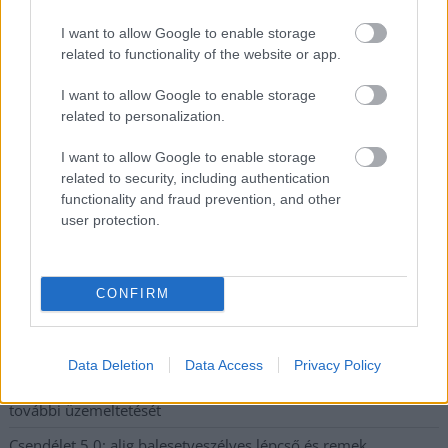
I want to allow Google to enable storage
related to functionality of the website or app.
Nem szeretne lemaradni semmiről? Csak egy kattintás, és hírlevelünk a
I want to allow Google to enable storage
legfrissebb információkkal és exkluzív tartalmakkal hétről hétre
related to personalization.
postaládájába érkezik!
I want to allow Google to enable storage
related to security, including authentication
A SZOL24 legfrissebb 24 cikke
functionality and fraud prevention, and other
user protection.
A Tisza kormány minisztere újabb nagy változásokról döntött
a közoktatásban – például az iskolaigazgatók visszakapják
munkáltatói jogaikat
CONFIRM
Sok volt az igazolatlan hiányzás, Pócs János fizetéslevonást
kapott, más fideszesek még kevesebbet vittek haza
Data Deletion
Data Access
Privacy Policy
A Szolnok megyei gazdák nagyon nem akarták a JÉGER
további üzemeltetését
Csendélet 5.0: alig balesetveszélyes lépcső és remek