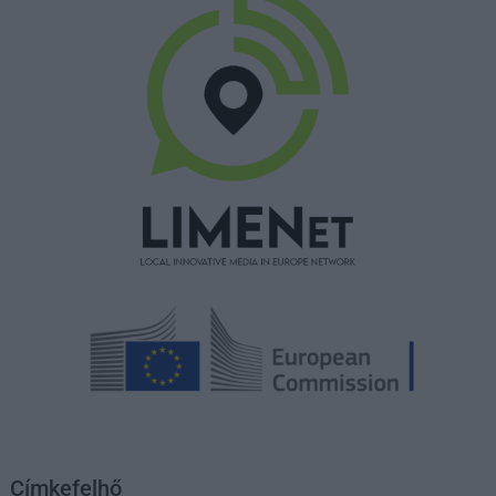
Címkefelhő