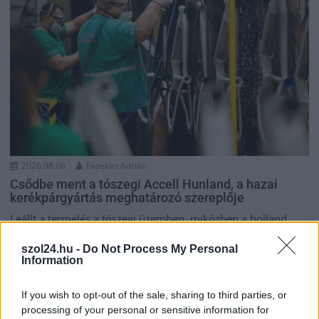
2026.08.06.
Fazekas Adrián
Csődbe ment a tószegi Accell Hunland, a hazai
kerékpárgyártás meghatározó szereplője
Leállt a termelés a tószegi üzemben, miközben a holland
anyavállalat fizetési haladékot kért. Az európai
szol24.hu -
Do Not Process My Personal
kerékpáripar...
Information
JNSZ megyei hírek
If you wish to opt-out of the sale, sharing to third parties, or
processing of your personal or sensitive information for