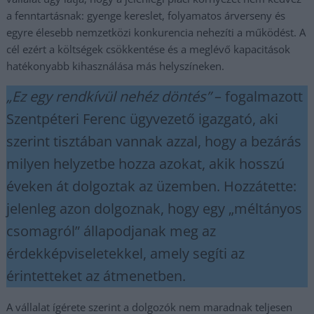
a fenntartásnak: gyenge kereslet, folyamatos árverseny és
egyre élesebb nemzetközi konkurencia nehezíti a működést. A
cél ezért a költségek csökkentése és a meglévő kapacitások
hatékonyabb kihasználása más helyszíneken.
„Ez egy rendkívül nehéz döntés”
– fogalmazott
Szentpéteri Ferenc ügyvezető igazgató, aki
szerint tisztában vannak azzal, hogy a bezárás
milyen helyzetbe hozza azokat, akik hosszú
éveken át dolgoztak az üzemben. Hozzátette:
jelenleg azon dolgoznak, hogy egy „méltányos
csomagról” állapodjanak meg az
érdekképviseletekkel, amely segíti az
érintetteket az átmenetben.
A vállalat ígérete szerint a dolgozók nem maradnak teljesen