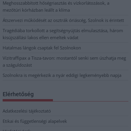
Meghosszabbított hőségriasztás és vízkorlátozások, a
mezőtúri kórházban leállt a klíma
Átszervezi működését az osztrák óriáscég, Szolnok is érintett
Tragédiába torkollott a segítségnyújtás elmulasztása, három
kisújszállási lakos ellen emeltek vádat
Hatalmas lángok csaptak fel Szolnokon
Vízitraffipax a Tisza-tavon: mostantól senki sem úszhatja meg
a száguldozást
Szolnokra is megérkezik a nyár eddigi legkeményebb napja
Elérhetőség
Adatkezelési tájékoztató
Etikai és függetlenségi alapelvek