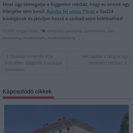
Most úgy támogatja a független médiát, hogy ez önnek egy
fillérjébe sem kerül.
Ajánlja fel adója 1%-át
a Szol24
kiadójának és járuljon hozzá a szabad sajtó túléléséhez!
,
,
,
,
JNSZ megyei hírek
electrolux
gazdaság
gyárbezárás
ipar
,
,
Jászberény
munkahelyek
munkanélküliség
Bejegyzés
Díjakkal ismerték el a
Felcsaptak a lángok egy
navigáció
bölcsődei dolgozók munkáját
jászkiséri házban
Szolnokon
Kapcsolódó cikkek