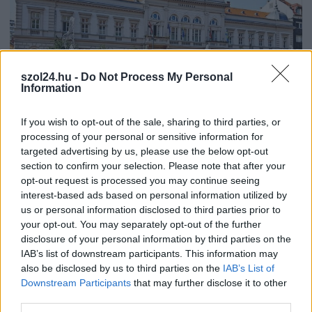
szol24.hu -
Do Not Process My Personal
Information
If you wish to opt-out of the sale, sharing to third parties, or
processing of your personal or sensitive information for
targeted advertising by us, please use the below opt-out
2026.08.05.
Kiss Lajos
section to confirm your selection. Please note that after your
Már Szolnokon is korlátozások léptek életbe a tartós
opt-out request is processed you may continue seeing
hatalmas hőség, a vízhiány és az áramtakarékosság
interest-based ads based on personal information utilized by
miatt
us or personal information disclosed to third parties prior to
your opt-out. You may separately opt-out of the further
Az eddigi döntések nem befolyásolják durván a lakosság
disclosure of your personal information by third parties on the
komfortérzetét, de városunknak is reagálnia kellett a
IAB’s list of downstream participants. This information may
huzamos...
also be disclosed by us to third parties on the
IAB’s List of
Szolnok
Downstream Participants
that may further disclose it to other
third parties.