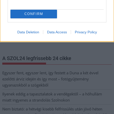
meg e-mail címét:
Megismertem és elfogadom a
GDPR-szabályzat
ot
CONFIRM
Nem szeretne lemaradni semmiről? Csak egy kattintás, és hírlevelünk a
Data Deletion
Data Access
Privacy Policy
legfrissebb információkkal és exkluzív tartalmakkal hétről hétre
postaládájába érkezik!
A SZOL24 legfrissebb 24 cikke
Egyszer fent, egyszer lent, így festett a Duna a két évvel
ezelőtti árvíz idején és így most – fotógyűjtemény
ugyanazokból a szögekből
Ilyenek eddig a tapasztalatok a vendégektől – a hőhullám
miatt ingyenes a strandolás Szolnokon
Nem biztató: a hétvégi kisebb felfrissülés után jövő héten