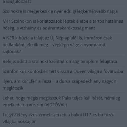
a száguldozást
Szolnokra is megérkezik a nyár eddigi legkeményebb napja
Már Szolnokon is korlátozások léptek életbe a tartós hatalmas
hőség, a vízhiány és az áramtakarékosság miatt
A NER kihúzta a talajt az Új Néplap alól is, immáron csak
hetilapként jelenik meg – végképp vége a nyomtatott
sajtónak?
Befejeződött a szolnoki Szentháromság-templom felújítása
Szimfonikus köntösben tért vissza a Queen világa a fővárosba
Ilyen, amikor „fél” a Tisza – a durva csapadékhiány nagyon
meglátszik
Lehet, hogy mégis megússzuk Paks teljes leállítását, némileg
emelkedett a vízszint (VIDEÓVAL)
Tugyi Zétény ezüstérmet szerzett a bakui U17-es birkózó-
világbajnokságon