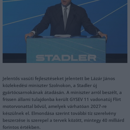
Jelentős vasúti fejlesztéseket jelentett be Lázár János
közlekedési miniszter Szolnokon, a Stadler új
gyártócsarnokának átadásán. A miniszter arról beszélt, a
frissen állami tulajdonba került GYSEV 11 vadonatúj Flirt
motorvonattal bővül, amelyek várhatóan 2027-re
készülnek el. Elmondása szerint további tíz szerelvény
beszerzése is szerepel a tervek között, mintegy 40 milliárd
forintos értékben.