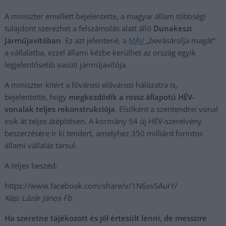
A miniszter emellett bejelentette, a magyar állam többségi
tulajdont szerezhet a felszámolás alatt álló
Dunakeszi
Járműjavítóban
. Ez azt jelentené, a
MÁV
„bevásárolja magát”
a vállalatba, ezzel állami kézbe kerülhet az ország egyik
legjelentősebb vasúti járműjavítója.
A miniszter kitért a fővárosi elővárosi hálózatra is,
bejelentette, hogy
megkezdődik a rossz állapotú HÉV-
vonalak teljes rekonstrukciója
. Elsőként a szentendrei vonal
esik át teljes átépítésen. A kormány 54 új HÉV-szerelvény
beszerzésére ír ki tendert, amelyhez 350 milliárd forintos
állami vállalás társul.
A teljes beszéd:
https://www.facebook.com/share/v/1N6xvSAurY/
Kép: Lázár János Fb
Ha szeretne tájékozott és jól értesült lenni, de messzire