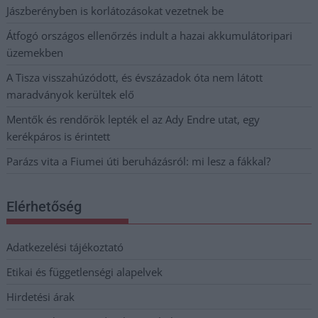
Jászberényben is korlátozásokat vezetnek be
Átfogó országos ellenőrzés indult a hazai akkumulátoripari
üzemekben
A Tisza visszahúzódott, és évszázadok óta nem látott
maradványok kerültek elő
Mentők és rendőrök lepték el az Ady Endre utat, egy
kerékpáros is érintett
Parázs vita a Fiumei úti beruházásról: mi lesz a fákkal?
Elérhetőség
Adatkezelési tájékoztató
Etikai és függetlenségi alapelvek
Hirdetési árak