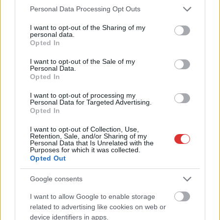
Please note that this website/app uses one or more Google
Personal Data Processing Opt Outs
services and may gather and store information including but
not limited to your visit or usage behaviour. You may click to
I want to opt-out of the Sharing of my
personal data.
grant or deny consent to Google and its third-party tags to
Opted In
use your data for below specified purposes in below Google
consent section.
I want to opt-out of the Sale of my
Personal Data.
Opted In
I want to opt-out of processing my
Personal Data for Targeted Advertising.
Opted In
I want to opt-out of Collection, Use,
2026.08.04.
szol24.hu
Retention, Sale, and/or Sharing of my
Befejeződött a szolnoki Szentháromság-templom
Personal Data that Is Unrelated with the
Purposes for which it was collected.
felújítása
Opted Out
Sikeresen befejeződött Szolnok legrégebbi
műemléképületének, a belvárosi Szentháromság-
Google consents
templomnak a belső rekonstrukciója. A február óta tartó
I want to allow Google to enable storage
szentélyfelújítás...
related to advertising like cookies on web or
Szolnok
device identifiers in apps.