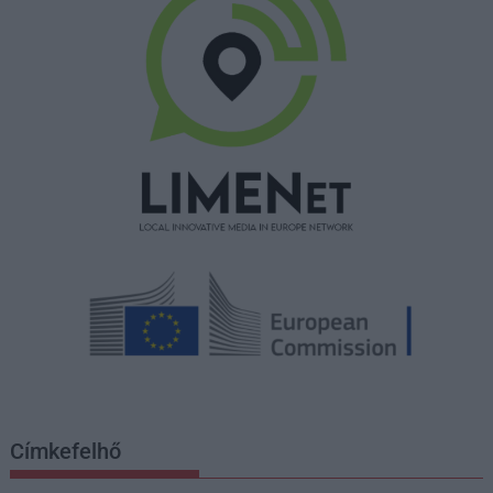
Címkefelhő