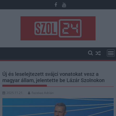
Skip
to
content
Új és leselejtezett svájci vonatokat vesz a
magyar állam, jelentette be Lázár Szolnokon
2025.11.21.
Fazekas Adrián