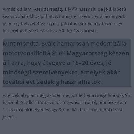
A másik állami vasúttársaság, a MÁV használt, de jó állapotú
svájci vonatokhoz juthat. A miniszter szerint ez a járműpark
jelenlegi helyzetéhez képest jelentős előrelépés, hiszen így
lecserélhetővé válnának az 50–60 éves kocsik.
Mint mondta, Svájc hamarosan modernizálja
motorvonatflottáját és
Magyarország készen
áll arra, hogy átvegye a 15–20 éves, jó
minőségű szerelvényeket, amelyek akár
további évtizedekig használhatók.
A tervek alapján még az idén megszülethet a megállapodás 93
használt Stadler motorvonat megvásárlásáról, ami összesen
14 ezer új ülőhelyet és egy 80 milliárd forintos beruházást
jelent.