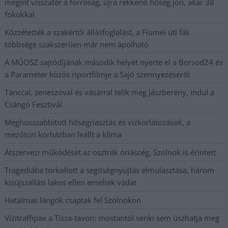
megint visszatér a forróság, újra rekkenő hőség jön, akár 38
fokokkal
Közzétették a szakértői állásfoglalást, a Fiumei úti fák
többsége szakszerűen már nem ápolható
A MÚOSZ sajtódíjának második helyét nyerte el a Borsod24 és
a Paraméter közös riportfilmje a Sajó szennyezéséről
Tánccal, zeneszóval és vásárral telik meg Jászberény, indul a
Csángó Fesztivál
Meghosszabbított hőségriasztás és vízkorlátozások, a
mezőtúri kórházban leállt a klíma
Átszervezi működését az osztrák óriáscég, Szolnok is érintett
Tragédiába torkollott a segítségnyújtás elmulasztása, három
kisújszállási lakos ellen emeltek vádat
Hatalmas lángok csaptak fel Szolnokon
Vízitraffipax a Tisza-tavon: mostantól senki sem úszhatja meg