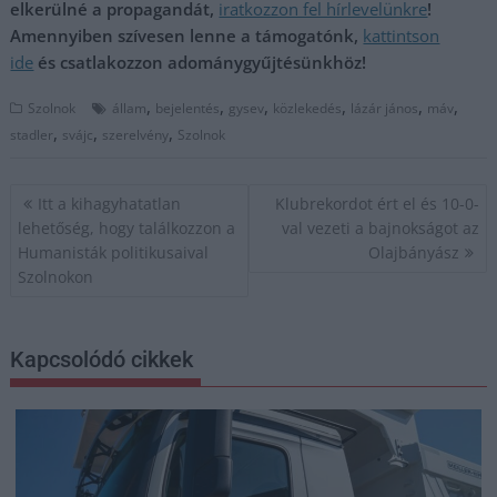
elkerülné a propagandát,
iratkozzon fel hírlevelünkre
!
Amennyiben szívesen lenne a támogatónk,
kattintson
ide
és csatlakozzon adománygyűjtésünkhöz!
,
,
,
,
,
,
Szolnok
állam
bejelentés
gysev
közlekedés
lázár jános
máv
,
,
,
stadler
svájc
szerelvény
Szolnok
Bejegyzés
Itt a kihagyhatatlan
Klubrekordot ért el és 10-0-
navigáció
lehetőség, hogy találkozzon a
val vezeti a bajnokságot az
Humanisták politikusaival
Olajbányász
Szolnokon
Kapcsolódó cikkek