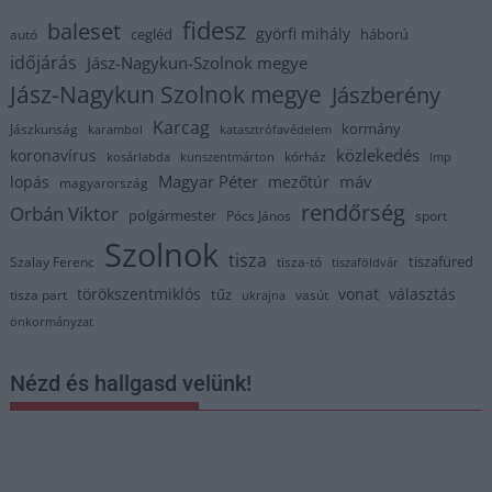
fidesz
baleset
györfi mihály
cegléd
háború
autó
időjárás
Jász-Nagykun-Szolnok megye
Jász-Nagykun Szolnok megye
Jászberény
Karcag
kormány
Jászkunság
karambol
katasztrófavédelem
közlekedés
koronavírus
kórház
kosárlabda
kunszentmárton
lmp
Magyar Péter
máv
lopás
mezőtúr
magyarország
rendőrség
Orbán Viktor
polgármester
Pócs János
sport
Szolnok
tisza
tiszafüred
Szalay Ferenc
tisza-tó
tiszaföldvár
törökszentmiklós
vonat
választás
tűz
tisza part
vasút
ukrajna
önkormányzat
Nézd és hallgasd velünk!