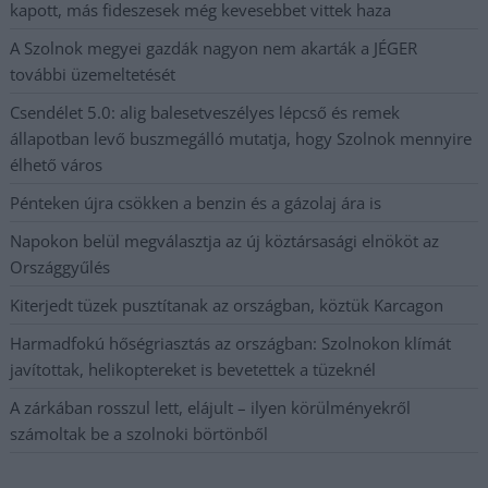
kapott, más fideszesek még kevesebbet vittek haza
A Szolnok megyei gazdák nagyon nem akarták a JÉGER
további üzemeltetését
Csendélet 5.0: alig balesetveszélyes lépcső és remek
állapotban levő buszmegálló mutatja, hogy Szolnok mennyire
élhető város
Pénteken újra csökken a benzin és a gázolaj ára is
Napokon belül megválasztja az új köztársasági elnököt az
Országgyűlés
Kiterjedt tüzek pusztítanak az országban, köztük Karcagon
Harmadfokú hőségriasztás az országban: Szolnokon klímát
javítottak, helikoptereket is bevetettek a tüzeknél
A zárkában rosszul lett, elájult – ilyen körülményekről
számoltak be a szolnoki börtönből