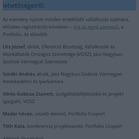
lehetőségeiről.
Az esemény nyitott minden érdeklődő vállalkozás számára,
előzetes regisztrációt követően –
írja az egyik szervező
, a
Portfolio. Az előadók:
Lits József
, elnök, Ellenőrző Bizottság, Vállalkozók és
Munkáltatók Országos Szövetsége (VOSZ), Jász-Nagykun-
Szolnok Vármegyei Szervezete
Sziráki András
, elnök, Jász-Nagykun-Szolnok Vármegyei
Kereskedelmi és Iparkamara
Vörös-Gubicza Zsanett
, szolgáltatásfejlesztési és projekt
igazgató, VOSZ
Madár István
, vezető elemző, Portfolio Csoport
Tóth Kata
, konferencia projektvezető, Portfolio Csoport
Képünk illusztráció.