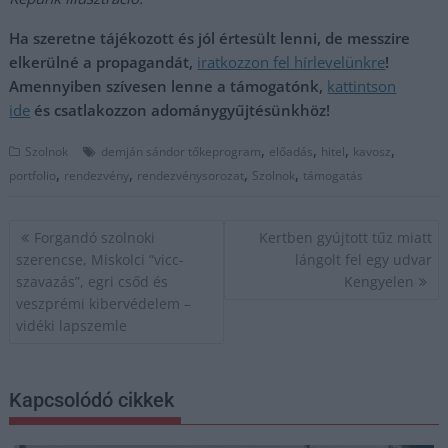
Ha szeretne tájékozott és jól értesült lenni, de messzire
elkerülné a propagandát,
iratkozzon fel hírlevelünkre
!
Amennyiben szívesen lenne a támogatónk,
kattintson
ide
és csatlakozzon adománygyűjtésünkhöz!
,
,
,
,
Szolnok
demján sándor tőkeprogram
előadás
hitel
kavosz
,
,
,
,
portfolio
rendezvény
rendezvénysorozat
Szolnok
támogatás
Bejegyzés
Forgandó szolnoki
Kertben gyújtott tűz miatt
navigáció
szerencse, Miskolci “vicc-
lángolt fel egy udvar
szavazás”, egri csőd és
Kengyelen
veszprémi kibervédelem –
vidéki lapszemle
Kapcsolódó cikkek