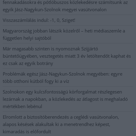
fennakadásokra és pótlóbuszos közlekedésre számítsunk az
egyik Jász-Nagykun-Szolnok megyei vasútvonalon
Visszaszámlálás indul: -1, 0, Sziget!
Magyarország jobban látszik közelről – heti médiaszemle a
független helyi sajtóból
Már magasabb szinten is nyomoznak Szijjártó
büntetőügyében, vesztegetés miatt 3 év letöltendőt kaphat és
ez csak az egyik botrány
Problémák egész Jász-Nagykun-Szolnok megyében: egyre
több otthoni kútból fogy ki a víz
Szolnokon egy kulcsfontosságú körforgalmat részlegesen
lezárnak a napokban, a közlekedés az átlagost is meghaladó
mértékben lebénul
Elromlott a biztosítóberendezés a ceglédi vasútvonalon,
alapos késések alakultak ki a menetrendhez képest,
kimaradás is előfordult