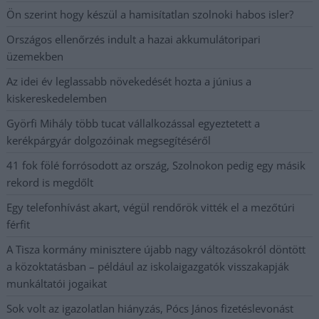
Ön szerint hogy készül a hamisítatlan szolnoki habos isler?
Országos ellenőrzés indult a hazai akkumulátoripari
üzemekben
Az idei év leglassabb növekedését hozta a június a
kiskereskedelemben
Györfi Mihály több tucat vállalkozással egyeztetett a
kerékpárgyár dolgozóinak megsegítéséről
41 fok fölé forrósodott az ország, Szolnokon pedig egy másik
rekord is megdőlt
Egy telefonhívást akart, végül rendőrök vitték el a mezőtúri
férfit
A Tisza kormány minisztere újabb nagy változásokról döntött
a közoktatásban – például az iskolaigazgatók visszakapják
munkáltatói jogaikat
Sok volt az igazolatlan hiányzás, Pócs János fizetéslevonást