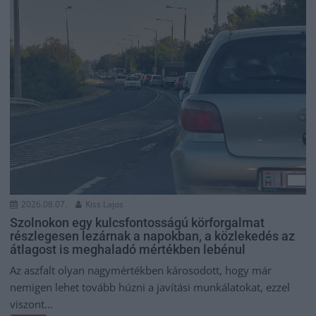
2026.08.07.
Kiss Lajos
Szolnokon egy kulcsfontosságú körforgalmat
részlegesen lezárnak a napokban, a közlekedés az
átlagost is meghaladó mértékben lebénul
Az aszfalt olyan nagymértékben károsodott, hogy már
nemigen lehet tovább húzni a javítási munkálatokat, ezzel
viszont...