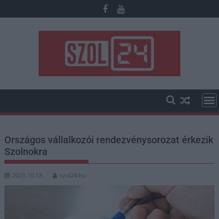
Skip
to
content
Országos vállalkozói rendezvénysorozat érkezik
Szolnokra
2025.10.18.
szol24.hu