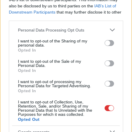
also be disclosed by us to third parties on the
IAB’s List of
Szolnok
Downstream Participants
that may further disclose it to other
third parties.
Please note that this website/app uses one or more Google
Personal Data Processing Opt Outs
services and may gather and store information including but
not limited to your visit or usage behaviour. You may click to
I want to opt-out of the Sharing of my
personal data.
grant or deny consent to Google and its third-party tags to
Opted In
use your data for below specified purposes in below Google
consent section.
I want to opt-out of the Sale of my
Personal Data.
Opted In
I want to opt-out of processing my
Personal Data for Targeted Advertising.
Opted In
2026.08.07.
Horváth Zsolt
I want to opt-out of Collection, Use,
Retention, Sale, and/or Sharing of my
Györfi Mihály több tucat vállalkozással egyeztetett
Personal Data that Is Unrelated with the
a kerékpárgyár dolgozóinak megsegítéséről
Purposes for which it was collected.
Opted Out
Rövid idő alatt számos vállalkozás jelezte, hogy segítene
azoknak a munkavállalóknak, akik a tószegi kerékpárgyár
Google consents