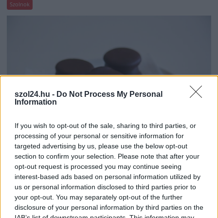
Szolnok
szol24.hu -
Do Not Process My Personal
Information
If you wish to opt-out of the sale, sharing to third parties, or
processing of your personal or sensitive information for
targeted advertising by us, please use the below opt-out
section to confirm your selection. Please note that after your
2026.08.07.
Farkas András
opt-out request is processed you may continue seeing
Ön szerint hogy készül a hamisítatlan szolnoki
interest-based ads based on personal information utilized by
habos isler?
us or personal information disclosed to third parties prior to
Igazi retró klasszikus desszert, amelyet generációk óta
your opt-out. You may separately opt-out of the further
szeretnek, és amelyet sokan ma is próbálnak otthon
disclosure of your personal information by third parties on the
újraalkotni....
IAB’s list of downstream participants. This information may