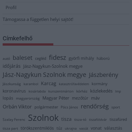
Profil
Támogassa a független helyi sajtót!
Címkefelhő
fidesz
baleset
györfi mihály
cegléd
háború
autó
időjárás
Jász-Nagykun-Szolnok megye
Jász-Nagykun Szolnok megye
Jászberény
Karcag
kormány
Jászkunság
karambol
katasztrófavédelem
közlekedés
koronavírus
kórház
kosárlabda
kunszentmárton
lmp
Magyar Péter
máv
lopás
mezőtúr
magyarország
rendőrség
Orbán Viktor
polgármester
Pócs János
sport
Szolnok
tisza
tiszafüred
Szalay Ferenc
tisza-tó
tiszaföldvár
törökszentmiklós
vonat
választás
tűz
tisza part
vasút
ukrajna