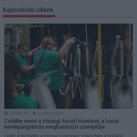
Kapcsolódó cikkek
2026.08.06.
Fazekas Adrián
Csődbe ment a tószegi Accell Hunland, a hazai
kerékpárgyártás meghatározó szereplője
Leállt a termelés a tószegi üzemben, miközben a holland