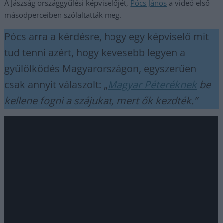
A Jászság országgyűlési képviselőjét,
Pócs János
a videó első
másodperceiben szólaltatták meg.
Pócs arra a kérdésre, hogy egy képviselő mit
tud tenni azért, hogy kevesebb legyen a
gyűlölködés Magyarországon, egyszerűen
csak annyit válaszolt: „
Magyar Péteréknek
be
kellene fogni a szájukat, mert ők kezdték.”