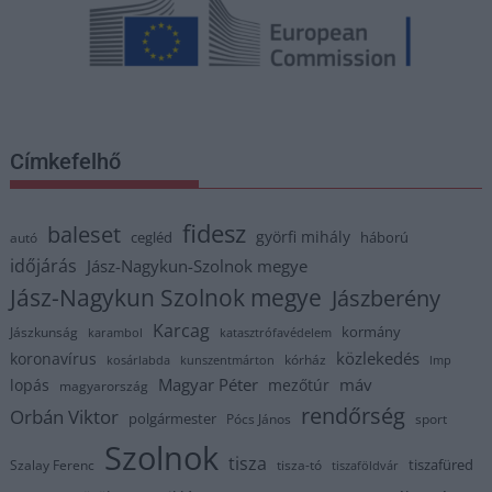
Címkefelhő
fidesz
baleset
györfi mihály
cegléd
háború
autó
időjárás
Jász-Nagykun-Szolnok megye
Jász-Nagykun Szolnok megye
Jászberény
Karcag
kormány
Jászkunság
karambol
katasztrófavédelem
közlekedés
koronavírus
kórház
kosárlabda
kunszentmárton
lmp
Magyar Péter
máv
lopás
mezőtúr
magyarország
rendőrség
Orbán Viktor
polgármester
Pócs János
sport
Szolnok
tisza
tiszafüred
Szalay Ferenc
tisza-tó
tiszaföldvár