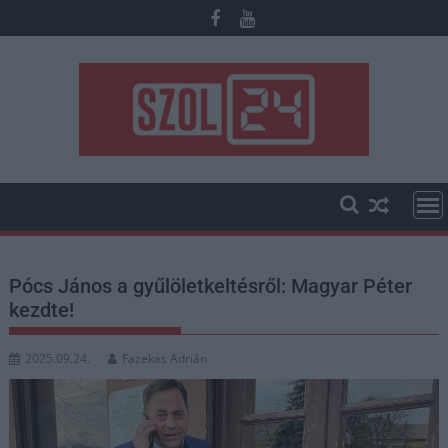
Skip
to
content
Pócs János a gyűlöletkeltésről: Magyar Péter
kezdte!
2025.09.24.
Fazekas Adrián