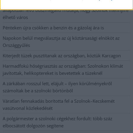
Csendélet 5.0: alig balesetveszélyes lépcső és remek
állapotban levő buszmegálló mutatja, hogy Szolnok mennyire
élhető város
Pénteken újra csökken a benzin és a gázolaj ára is
Napokon belül megválasztja az új köztársasági elnököt az
Országgyűlés
Kiterjedt tüzek pusztítanak az országban, köztük Karcagon
Harmadfokú hőségriasztás az országban: Szolnokon klímát
javítottak, helikoptereket is bevetettek a tüzeknél
A zárkában rosszul lett, elájult – ilyen körülményekről
számoltak be a szolnoki börtönből
Váratlan fennakadás borította fel a Szolnok–Kecskemét
vasútvonal közlekedését
A polgármester a szolnoki cégekhez fordult: több száz
elbocsátott dolgozón segítene