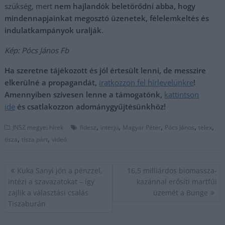
szükség, mert
nem hajlandók beletörődni abba, hogy
mindennapjainkat megosztó üzenetek, félelemkeltés és
indulatkampányok uralják
.
Kép: Pócs János Fb
Ha szeretne tájékozott és jól értesült lenni, de messzire
elkerülné a propagandát,
iratkozzon fel hírlevelünkre
!
Amennyiben szívesen lenne a támogatónk,
kattintson
ide
és csatlakozzon adománygyűjtésünkhöz!
,
,
,
,
,
JNSZ megyei hírek
fidesz
interjú
Magyar Péter
Pócs János
telex
,
,
tisza
tisza párt
videó
Bejegyzés
Kuka Sanyi jön a pénzzel,
16,5 milliárdos biomassza-
navigáció
intézi a szavazatokat – így
kazánnal erősíti martfűi
zajlik a választási csalás
üzemét a Bunge
Tiszaburán