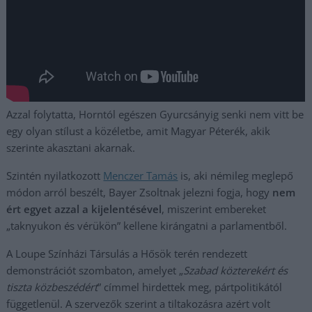
Azzal folytatta, Horntól egészen Gyurcsányig senki nem vitt be
egy olyan stílust a közéletbe, amit Magyar Péterék, akik
szerinte akasztani akarnak.
Szintén nyilatkozott
Menczer Tamás
is, aki némileg meglepő
módon arról beszélt, Bayer Zsoltnak jelezni fogja, hogy
nem
ért egyet azzal a kijelentésével
, miszerint embereket
„taknyukon és vérükön” kellene kirángatni a parlamentből.
A Loupe Színházi Társulás a Hősök terén rendezett
demonstrációt szombaton, amelyet „
Szabad közterekért és
tiszta közbeszédért
” címmel hirdettek meg, pártpolitikától
függetlenül. A szervezők szerint a tiltakozásra azért volt