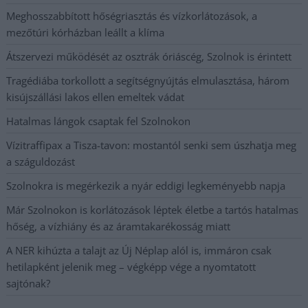
Meghosszabbított hőségriasztás és vízkorlátozások, a
mezőtúri kórházban leállt a klíma
Átszervezi működését az osztrák óriáscég, Szolnok is érintett
Tragédiába torkollott a segítségnyújtás elmulasztása, három
kisújszállási lakos ellen emeltek vádat
Hatalmas lángok csaptak fel Szolnokon
Vízitraffipax a Tisza-tavon: mostantól senki sem úszhatja meg
a száguldozást
Szolnokra is megérkezik a nyár eddigi legkeményebb napja
Már Szolnokon is korlátozások léptek életbe a tartós hatalmas
hőség, a vízhiány és az áramtakarékosság miatt
A NER kihúzta a talajt az Új Néplap alól is, immáron csak
hetilapként jelenik meg – végképp vége a nyomtatott
sajtónak?