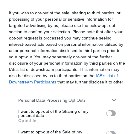
Ismét a Kárpát-medencei folklór és a hagyományőrzés
központjává válik Jászberény, ma indul a XXXIV. Csángó
If you wish to opt-out of the sale, sharing to third parties, or
Fesztivált....
processing of your personal or sensitive information for
targeted advertising by us, please use the below opt-out
JNSZ megyei hírek
section to confirm your selection. Please note that after your
opt-out request is processed you may continue seeing
interest-based ads based on personal information utilized by
us or personal information disclosed to third parties prior to
your opt-out. You may separately opt-out of the further
disclosure of your personal information by third parties on the
IAB’s list of downstream participants. This information may
also be disclosed by us to third parties on the
IAB’s List of
Downstream Participants
that may further disclose it to other
third parties.
Please note that this website/app uses one or more Google
Personal Data Processing Opt Outs
services and may gather and store information including but
not limited to your visit or usage behaviour. You may click to
I want to opt-out of the Sharing of my
personal data.
grant or deny consent to Google and its third-party tags to
2026.08.05.
szol24.hu
Opted In
use your data for below specified purposes in below Google
Meghosszabbított hőségriasztás és
consent section.
I want to opt-out of the Sale of my
vízkorlátozások, a mezőtúri kórházban leállt a klíma