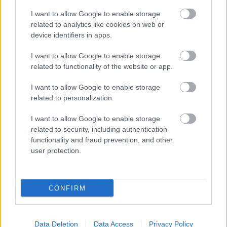
I want to allow Google to enable storage
related to analytics like cookies on web or
Hírlevél feliratkozás
device identifiers in apps.
Adja meg keresztnevét:
Adja
I want to allow Google to enable storage
meg e-mail címét:
related to functionality of the website or app.
Megismertem és elfogadom a
GDPR-szabályzat
ot
I want to allow Google to enable storage
related to personalization.
Nem szeretne lemaradni semmiről? Csak egy kattintás, és hírlevelünk a
I want to allow Google to enable storage
legfrissebb információkkal és exkluzív tartalmakkal hétről hétre
related to security, including authentication
postaládájába érkezik!
functionality and fraud prevention, and other
user protection.
A SZOL24 legfrissebb 24 cikke
CONFIRM
A Szolnok megyei gazdák nagyon nem akarták a JÉGER
további üzemeltetését
Data Deletion
Data Access
Privacy Policy