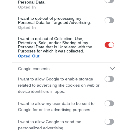
Personal Data.
Opted In
Meghosszabbította az ország egész területére érvényes,
harmadfokú hőségriasztást az Országos Tisztifőorvos
I want to opt-out of processing my
augusztus 7-én éjfélig, miközben a...
Personal Data for Targeted Advertising.
Opted In
JNSZ megyei hírek
I want to opt-out of Collection, Use,
Retention, Sale, and/or Sharing of my
Personal Data that Is Unrelated with the
Purposes for which it was collected.
Opted Out
Google consents
I want to allow Google to enable storage
related to advertising like cookies on web or
device identifiers in apps.
I want to allow my user data to be sent to
Google for online advertising purposes.
I want to allow Google to send me
personalized advertising.