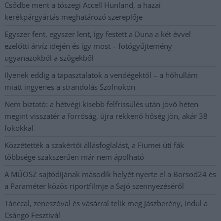
Csődbe ment a tószegi Accell Hunland, a hazai
kerékpárgyártás meghatározó szereplője
Egyszer fent, egyszer lent, így festett a Duna a két évvel
ezelőtti árvíz idején és így most – fotógyűjtemény
ugyanazokból a szögekből
Ilyenek eddig a tapasztalatok a vendégektől – a hőhullám
miatt ingyenes a strandolás Szolnokon
Nem biztató: a hétvégi kisebb felfrissülés után jövő héten
megint visszatér a forróság, újra rekkenő hőség jön, akár 38
fokokkal
Közzétették a szakértői állásfoglalást, a Fiumei úti fák
többsége szakszerűen már nem ápolható
A MÚOSZ sajtódíjának második helyét nyerte el a Borsod24 és
a Paraméter közös riportfilmje a Sajó szennyezéséről
Tánccal, zeneszóval és vásárral telik meg Jászberény, indul a
Csángó Fesztivál