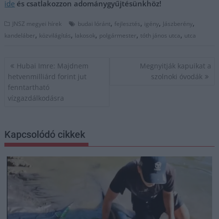
ide
és csatlakozzon adománygyűjtésünkhöz!
,
,
,
,
JNSZ megyei hírek
budai lóránt
fejlesztés
igény
Jászberény
,
,
,
,
,
kandeláber
közvilágítás
lakosok
polgármester
tóth jános utca
utca
Bejegyzés
Hubai Imre: Majdnem
Megnyitják kapuikat a
navigáció
hetvenmilliárd forint jut
szolnoki óvodák
fenntartható
vízgazdálkodásra
Kapcsolódó cikkek