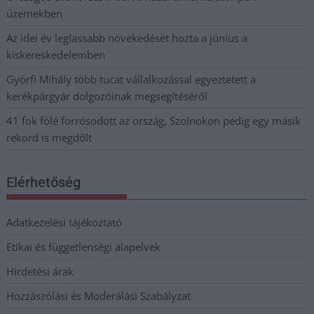
üzemekben
Az idei év leglassabb növekedését hozta a június a
kiskereskedelemben
Györfi Mihály több tucat vállalkozással egyeztetett a
kerékpárgyár dolgozóinak megsegítéséről
41 fok fölé forrósodott az ország, Szolnokon pedig egy másik
rekord is megdőlt
Elérhetőség
Adatkezelési tájékoztató
Etikai és függetlenségi alapelvek
Hirdetési árak
Hozzászólási és Moderálási Szabályzat