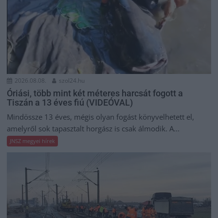
2026.08.08.
szol24.hu
Óriási, több mint két méteres harcsát fogott a
Tiszán a 13 éves fiú (VIDEÓVAL)
Mindössze 13 éves, mégis olyan fogást könyvelhetett el,
amelyről sok tapasztalt horgász is csak álmodik. A...
JNSZ megyei hírek