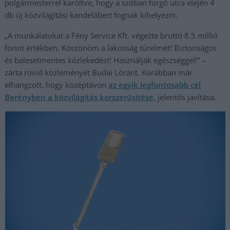
polgármesterrel karöltve, hogy a szóban forgó utca elején 4
db új közvilágítási kandelábert fognak kihelyezni.
„A munkálatokat a Fény Service Kft. végezte bruttó 8.5 millió
forint értékben. Köszönöm a lakosság türelmét! Biztonságos
és balesetmentes közlekedést! Használják egészséggel!” –
zárta rövid közleményét Budai Lóránt. Korábban már
elhangzott, hogy középtávon
az egyik legfontosabb cél
Berényben a közvilágítás korszerűsítése,
jelentős javítása.