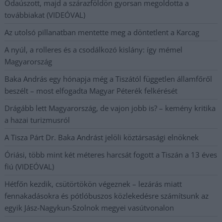
Odaúszott, majd a szárazföldön gyorsan megoldotta a
továbbiakat (VIDEÓVAL)
Az utolsó pillanatban mentette meg a döntetlent a Karcag
A nyúl, a rolleres és a csodálkozó kislány: így mémel
Magyarország
Baka András egy hónapja még a Tiszától független államfőről
beszélt – most elfogadta Magyar Péterék felkérését
Drágább lett Magyarország, de vajon jobb is? – kemény kritika
a hazai turizmusról
A Tisza Párt Dr. Baka Andrást jelöli köztársasági elnöknek
Óriási, több mint két méteres harcsát fogott a Tiszán a 13 éves
fiú (VIDEÓVAL)
Hétfőn kezdik, csütörtökön végeznek – lezárás miatt
fennakadásokra és pótlóbuszos közlekedésre számítsunk az
egyik Jász-Nagykun-Szolnok megyei vasútvonalon