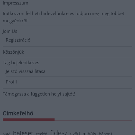
Impresszum
Iratkozzon fel heti hírlevelünkre és tudjon meg még többet
megyénkről!
Join Us
Regisztráció
Köszönjük
Tag bejelentkezés
Jelszó visszaállítása
Profil
Támogassa a független helyi sajtót!
Címkefelhő
fidesz
baleset
györfi mihály
cegléd
háború
autó