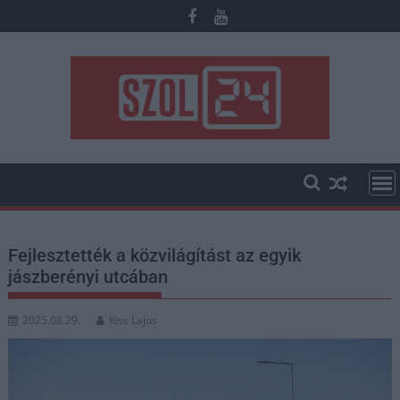
Skip
to
content
Fejlesztették a közvilágítást az egyik
jászberényi utcában
2025.08.29.
Kiss Lajos