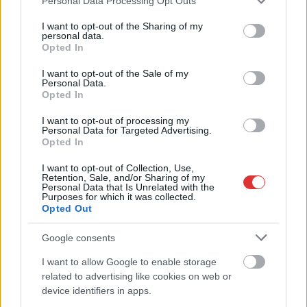
Personal Data Processing Opt Outs
services and may gather and store information including but
not limited to your visit or usage behaviour. You may click to
I want to opt-out of the Sharing of my
personal data.
grant or deny consent to Google and its third-party tags to
Opted In
use your data for below specified purposes in below Google
consent section.
I want to opt-out of the Sale of my
Personal Data.
Opted In
I want to opt-out of processing my
2026.08.07.
Kiss Lajos
Personal Data for Targeted Advertising.
Opted In
Problémák egész Jász-Nagykun-Szolnok
megyében: egyre több otthoni kútból fogy ki a víz
I want to opt-out of Collection, Use,
Retention, Sale, and/or Sharing of my
Azok a kutak, ahol elég mélyre fúrtak, aránylag rendben
Personal Data that Is Unrelated with the
vannak, ám a gyakoribb, gyűrűs kutak némelyike...
Purposes for which it was collected.
Opted Out
JNSZ megyei hírek
Google consents
I want to allow Google to enable storage
related to advertising like cookies on web or
device identifiers in apps.