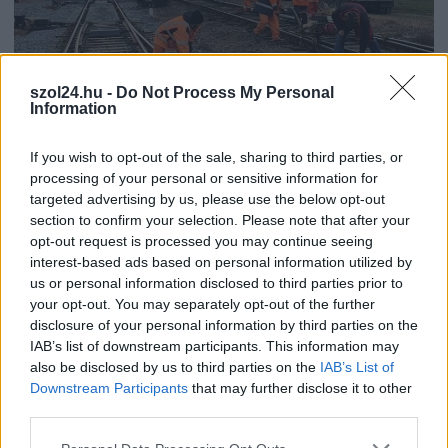
szol24.hu -
Do Not Process My Personal
Information
If you wish to opt-out of the sale, sharing to third parties, or
2026.08.08.
Kiss Lajos
processing of your personal or sensitive information for
Hétfőn kezdik, csütörtökön végeznek – lezárás
targeted advertising by us, please use the below opt-out
miatt fennakadásokra és pótlóbuszos közlekedésre
számítsunk az egyik Jász-Nagykun-Szolnok megyei
section to confirm your selection. Please note that after your
vasútvonalon
opt-out request is processed you may continue seeing
interest-based ads based on personal information utilized by
Augusztus 10-én késő este kezdik a tervezett munkálatokat,
us or personal information disclosed to third parties prior to
amit a következő két és fél napban szeretnének...
your opt-out. You may separately opt-out of the further
JNSZ megyei hírek
disclosure of your personal information by third parties on the
IAB’s list of downstream participants. This information may
also be disclosed by us to third parties on the
IAB’s List of
Downstream Participants
that may further disclose it to other
third parties.
Please note that this website/app uses one or more Google