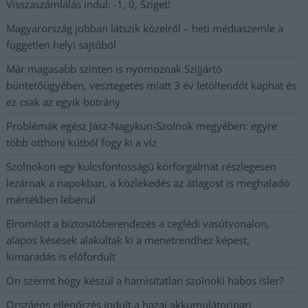
Visszaszámlálás indul: -1, 0, Sziget!
Magyarország jobban látszik közelről – heti médiaszemle a
független helyi sajtóból
Már magasabb szinten is nyomoznak Szijjártó
büntetőügyében, vesztegetés miatt 3 év letöltendőt kaphat és
ez csak az egyik botrány
Problémák egész Jász-Nagykun-Szolnok megyében: egyre
több otthoni kútból fogy ki a víz
Szolnokon egy kulcsfontosságú körforgalmat részlegesen
lezárnak a napokban, a közlekedés az átlagost is meghaladó
mértékben lebénul
Elromlott a biztosítóberendezés a ceglédi vasútvonalon,
alapos késések alakultak ki a menetrendhez képest,
kimaradás is előfordult
Ön szerint hogy készül a hamisítatlan szolnoki habos isler?
Országos ellenőrzés indult a hazai akkumulátoripari