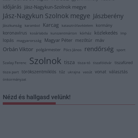
időjárás
Jász-Nagykun-Szolnok megye
Jász-Nagykun Szolnok megye
Jászberény
Karcag
kormány
Jászkunság
karambol
katasztrófavédelem
közlekedés
koronavírus
kórház
kosárlabda
kunszentmárton
lmp
Magyar Péter
máv
lopás
mezőtúr
magyarország
rendőrség
Orbán Viktor
polgármester
Pócs János
sport
Szolnok
tisza
tiszafüred
Szalay Ferenc
tisza-tó
tiszaföldvár
törökszentmiklós
vonat
választás
tűz
tisza part
vasút
ukrajna
önkormányzat
Nézd és hallgasd velünk!