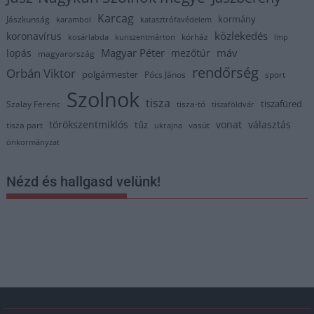
Karcag
kormány
Jászkunság
karambol
katasztrófavédelem
közlekedés
koronavírus
kórház
kosárlabda
kunszentmárton
lmp
Magyar Péter
máv
lopás
mezőtúr
magyarország
rendőrség
Orbán Viktor
polgármester
Pócs János
sport
Szolnok
tisza
tiszafüred
Szalay Ferenc
tisza-tó
tiszaföldvár
törökszentmiklós
vonat
választás
tűz
tisza part
vasút
ukrajna
önkormányzat
Nézd és hallgasd velünk!