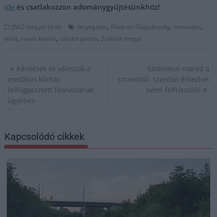
ide
és csatlakozzon adománygyűjtésünkhöz!
,
,
,
JNSZ megyei hírek
fenyegetés
Fővárosi Főügyészség
lemondás
,
,
,
levél
novák katalin
sándor palota
Szolnok megye
Bejegyzés
Kérdések és válaszok a
Szolnokon marad a
navigáció
mezőtúri kórház
strandidő, szerdán érkezhet
felfüggesztett főorvosának
némi felfrissülés
ügyében
Kapcsolódó cikkek