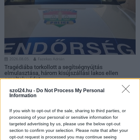
2026.08.05.
Fazekas Adrián
Tragédiába torkollott a segítségnyújtás
elmulasztása, három kisújszállási lakos ellen
emeltek vádat
Halálos kimenetelű közúti baleset gondatlan okozása,
szol24.hu -
Do Not Process My Personal
segítségnyújtás elmulasztása és bűnpártolás miatt áll bíróság
Information
elé három kisújszállási...
If you wish to opt-out of the sale, sharing to third parties, or
JNSZ megyei hírek
processing of your personal or sensitive information for
targeted advertising by us, please use the below opt-out
section to confirm your selection. Please note that after your
opt-out request is processed you may continue seeing