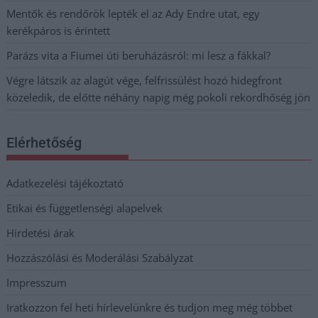
Mentők és rendőrök lepték el az Ady Endre utat, egy
kerékpáros is érintett
Parázs vita a Fiumei úti beruházásról: mi lesz a fákkal?
Végre látszik az alagút vége, felfrissülést hozó hidegfront
közeledik, de előtte néhány napig még pokoli rekordhőség jön
Elérhetőség
Adatkezelési tájékoztató
Etikai és függetlenségi alapelvek
Hirdetési árak
Hozzászólási és Moderálási Szabályzat
Impresszum
Iratkozzon fel heti hírlevelünkre és tudjon meg még többet