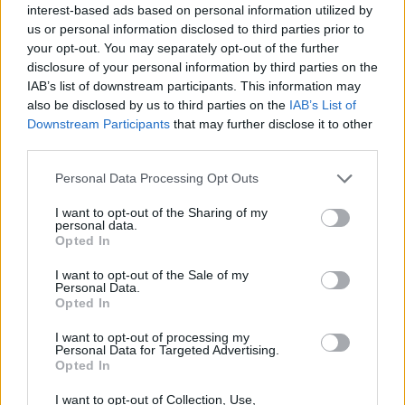
interest-based ads based on personal information utilized by
us or personal information disclosed to third parties prior to
your opt-out. You may separately opt-out of the further
disclosure of your personal information by third parties on the
IAB’s list of downstream participants. This information may
also be disclosed by us to third parties on the
IAB’s List of
Downstream Participants
that may further disclose it to other
third parties.
Please note that this website/app uses one or more Google
Personal Data Processing Opt Outs
services and may gather and store information including but
2026.08.05.
Horváth Zsolt
not limited to your visit or usage behaviour. You may click to
I want to opt-out of the Sharing of my
Szolnokra is megérkezik a nyár eddigi
personal data.
grant or deny consent to Google and its third-party tags to
Opted In
legkeményebb napja
use your data for below specified purposes in below Google
A nyár eddigi egyik legnehezebb napjára készülhetnek a
consent section.
I want to opt-out of the Sale of my
Personal Data.
szolnokiak. A hőmérséklet veszélyesen magasra emelkedik,
Opted In
miközben a...
JNSZ megyei hírek
I want to opt-out of processing my
Personal Data for Targeted Advertising.
Opted In
I want to opt-out of Collection, Use,