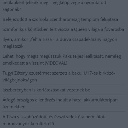
hetilapként jelenik meg – végképp vége a nyomtatott
sajtónak?
Befejeződött a szolnoki Szentháromság-templom felújítása
Szimfonikus köntösben tért vissza a Queen világa a fővárosba
Ilyen, amikor „fél” a Tisza – a durva csapadékhiány nagyon
meglátszik
Lehet, hogy mégis megússzuk Paks teljes leállítását, némileg
emelkedett a vízszint (VIDEÓVAL)
Tugyi Zétény ezüstérmet szerzett a bakui U17-es birkózó-
világbajnokságon
Jászberényben is korlátozásokat vezetnek be
Átfogó országos ellenőrzés indult a hazai akkumulátoripari
üzemekben
A Tisza visszahúzódott, és évszázadok óta nem látott
maradványok kerültek elő