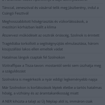
Tánccal, zeneszóval és vásárral telik meg Jászberény, indul a
Csángó Fesztivál
Meghosszabbított hőségriasztás és vízkorlátozások, a
mezőtúri kórházban leállt a klíma
Átszervezi működését az osztrák óriáscég, Szolnok is érintett
Tragédiába torkollott a segítségnyújtás elmulasztása, három
kisújszállási lakos ellen emeltek vádat
Hatalmas lángok csaptak fel Szolnokon
Vízitraffipax a Tisza-tavon: mostantól senki sem úszhatja meg
a száguldozást
Szolnokra is megérkezik a nyár eddigi legkeményebb napja
Már Szolnokon is korlátozások léptek életbe a tartós hatalmas
hőség, a vízhiány és az áramtakarékosság miatt
A NER kihúzta a talajt az Új Néplap alól is, immáron csak