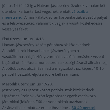
Június 14-től 20-ig a Hatvan–Jászberény–Szolnok vonalon két
ütemben karbantartást végeznek, emiatt
változik a
menetrend.
A munkálatok során karbantartják a vasúti pályát
és a felsővezetéket, valamint kivágják a vasúti közlekedésre
veszélyes fákat.
Első ütem: június 14-16.
Hatvan–Jászberény között pótlóbuszok közlekednek.
A pótlóbuszok Hatvanban és Jászberényben a
vasútállomásnál, Jászfényszarunál a vasútállomáshoz vezető
bejárati útnál, Pusztamonostoron a községházánál állnak meg.
A pótlóbuszos átszállás miatt a megszokotthoz képest 10-15
perccel hosszabb eljutási időre kell számítani.
Második ütem: június 17-20.
Jászberény és Újszász között pótlóbuszok közlekednek.
Újszász és Szolnok között legtöbbször egyéb csatlakozó
járatokkal (főként a Z60-as vonatokkal) utazhatnak.
Az átszállások miatt az eredetihez képest
30-40 perccel