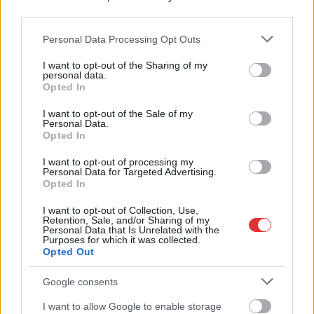
third parties.
segítségnyújtás elmulasztása és bűnpártolás miatt áll bíróság
elé három kisújszállási...
Please note that this website/app uses one or more Google
Personal Data Processing Opt Outs
services and may gather and store information including but
JNSZ megyei hírek
not limited to your visit or usage behaviour. You may click to
I want to opt-out of the Sharing of my
personal data.
grant or deny consent to Google and its third-party tags to
Opted In
use your data for below specified purposes in below Google
consent section.
I want to opt-out of the Sale of my
Personal Data.
Opted In
I want to opt-out of processing my
Personal Data for Targeted Advertising.
Opted In
I want to opt-out of Collection, Use,
Retention, Sale, and/or Sharing of my
Personal Data that Is Unrelated with the
Purposes for which it was collected.
Opted Out
2026.08.05.
Horváth Zsolt
Google consents
Szolnokra is megérkezik a nyár eddigi
legkeményebb napja
I want to allow Google to enable storage