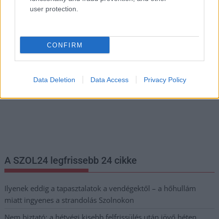
user protection.
Hírlevél feliratkozás
Adja meg keresztnevét:
Adja
CONFIRM
meg e-mail címét:
Megismertem és elfogadom a
GDPR-szabályzat
ot
Data Deletion
Data Access
Privacy Policy
Nem szeretne lemaradni semmiről? Csak egy kattintás, és hírlevelünk a
legfrissebb információkkal és exkluzív tartalmakkal hétről hétre
postaládájába érkezik!
A SZOL24 legfrissebb 24 cikke
Ilyenek eddig a tapasztalatok a vendégektől – a hőhullám
miatt ingyenes a strandolás Szolnokon
Nem biztató: a hétvégi kisebb felfrissülés után jövő héten