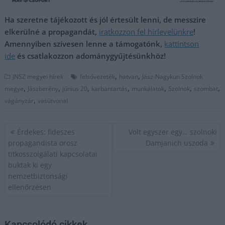
Ha szeretne tájékozott és jól értesült lenni, de messzire
elkerülné a propagandát,
iratkozzon fel hírlevelünkre
!
Amennyiben szívesen lenne a támogatónk,
kattintson
ide
és csatlakozzon adománygyűjtésünkhöz!
,
,
JNSZ megyei hírek
felsővezeték
hatvan
Jász-Nagykun Szolnok
,
,
,
,
,
,
,
megye
Jászberény
június 20
karbantartás
munkálatok
Szolnok
szombat
,
vágányzár
vasútvonal
Bejegyzés
Érdekes: fideszes
Volt egyszer egy… szolnoki
navigáció
propagandista orosz
Damjanich uszoda
titkosszolgálati kapcsolatai
buktak ki egy
nemzetbiztonsági
ellenőrzésen
Kapcsolódó cikkek