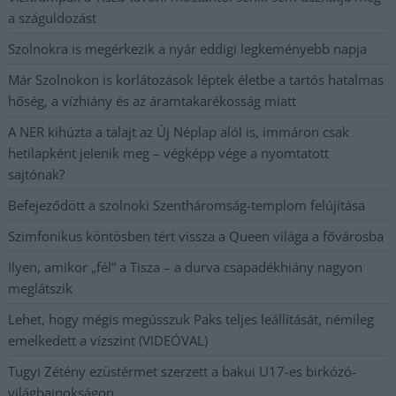
a száguldozást
Szolnokra is megérkezik a nyár eddigi legkeményebb napja
Már Szolnokon is korlátozások léptek életbe a tartós hatalmas
hőség, a vízhiány és az áramtakarékosság miatt
A NER kihúzta a talajt az Új Néplap alól is, immáron csak
hetilapként jelenik meg – végképp vége a nyomtatott
sajtónak?
Befejeződött a szolnoki Szentháromság-templom felújítása
Szimfonikus köntösben tért vissza a Queen világa a fővárosba
Ilyen, amikor „fél” a Tisza – a durva csapadékhiány nagyon
meglátszik
Lehet, hogy mégis megússzuk Paks teljes leállítását, némileg
emelkedett a vízszint (VIDEÓVAL)
Tugyi Zétény ezüstérmet szerzett a bakui U17-es birkózó-
világbajnokságon