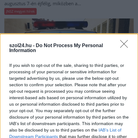
augusztus 7-én éjfélig, miközben a...
JNSZ megyei hírek
szol24.hu -
Do Not Process My Personal
Information
If you wish to opt-out of the sale, sharing to third parties, or
processing of your personal or sensitive information for
targeted advertising by us, please use the below opt-out
section to confirm your selection. Please note that after your
opt-out request is processed you may continue seeing
interest-based ads based on personal information utilized by
us or personal information disclosed to third parties prior to
2026.08.05.
Fazekas Adrián
your opt-out. You may separately opt-out of the further
Tragédiába torkollott a segítségnyújtás
disclosure of your personal information by third parties on the
elmulasztása, három kisújszállási lakos ellen
IAB’s list of downstream participants. This information may
emeltek vádat
also be disclosed by us to third parties on the
IAB’s List of
Downstream Participants
that may further disclose it to other
Halálos kimenetelű közúti baleset gondatlan okozása,