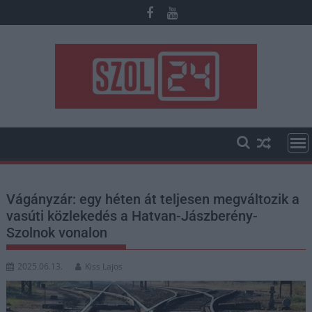
Skip
to
content
Vágányzár: egy héten át teljesen megváltozik a
vasúti közlekedés a Hatvan-Jászberény-
Szolnok vonalon
2025.06.13.
Kiss Lajos