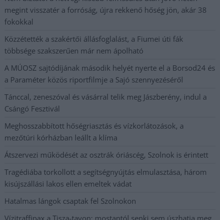
megint visszatér a forróság, újra rekkenő hőség jön, akár 38
fokokkal
Közzétették a szakértői állásfoglalást, a Fiumei úti fák
többsége szakszerűen már nem ápolható
A MÚOSZ sajtódíjának második helyét nyerte el a Borsod24 és
a Paraméter közös riportfilmje a Sajó szennyezéséről
Tánccal, zeneszóval és vásárral telik meg Jászberény, indul a
Csángó Fesztivál
Meghosszabbított hőségriasztás és vízkorlátozások, a
mezőtúri kórházban leállt a klíma
Átszervezi működését az osztrák óriáscég, Szolnok is érintett
Tragédiába torkollott a segítségnyújtás elmulasztása, három
kisújszállási lakos ellen emeltek vádat
Hatalmas lángok csaptak fel Szolnokon
Vízitraffipax a Tisza-tavon: mostantól senki sem úszhatja meg