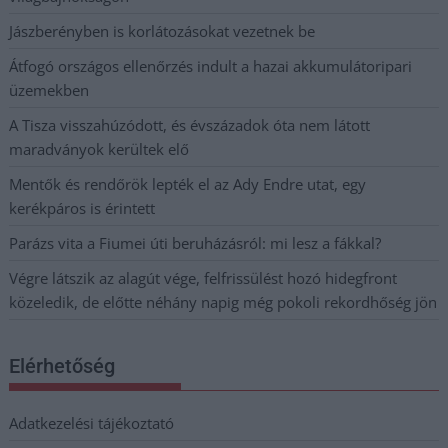
Jászberényben is korlátozásokat vezetnek be
Átfogó országos ellenőrzés indult a hazai akkumulátoripari
üzemekben
A Tisza visszahúzódott, és évszázadok óta nem látott
maradványok kerültek elő
Mentők és rendőrök lepték el az Ady Endre utat, egy
kerékpáros is érintett
Parázs vita a Fiumei úti beruházásról: mi lesz a fákkal?
Végre látszik az alagút vége, felfrissülést hozó hidegfront
közeledik, de előtte néhány napig még pokoli rekordhőség jön
Elérhetőség
Adatkezelési tájékoztató