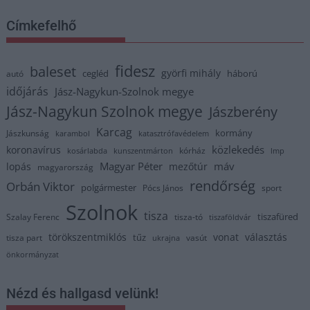
Címkefelhő
fidesz
baleset
györfi mihály
cegléd
háború
autó
időjárás
Jász-Nagykun-Szolnok megye
Jász-Nagykun Szolnok megye
Jászberény
Karcag
kormány
Jászkunság
karambol
katasztrófavédelem
közlekedés
koronavírus
kórház
kosárlabda
kunszentmárton
lmp
Magyar Péter
máv
lopás
mezőtúr
magyarország
rendőrség
Orbán Viktor
polgármester
Pócs János
sport
Szolnok
tisza
tiszafüred
Szalay Ferenc
tisza-tó
tiszaföldvár
törökszentmiklós
vonat
választás
tűz
tisza part
vasút
ukrajna
önkormányzat
Nézd és hallgasd velünk!