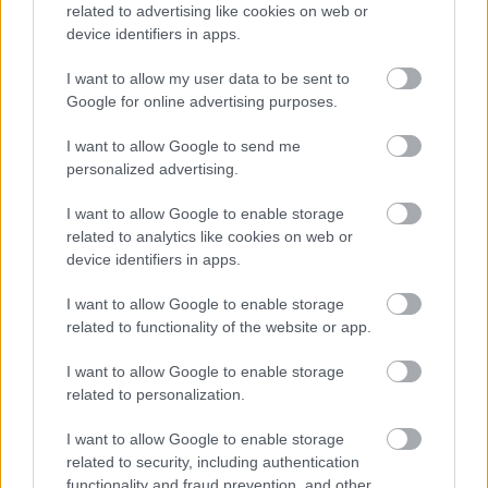
related to advertising like cookies on web or
A nyár eddigi egyik legnehezebb napjára készülhetnek a
device identifiers in apps.
szolnokiak. A hőmérséklet veszélyesen magasra emelkedik,
miközben a...
I want to allow my user data to be sent to
JNSZ megyei hírek
Google for online advertising purposes.
I want to allow Google to send me
personalized advertising.
I want to allow Google to enable storage
related to analytics like cookies on web or
device identifiers in apps.
I want to allow Google to enable storage
related to functionality of the website or app.
I want to allow Google to enable storage
related to personalization.
I want to allow Google to enable storage
related to security, including authentication
functionality and fraud prevention, and other