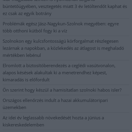
büntetőügyében, vesztegetés miatt 3 év letöltendőt kaphat és
ez csak az egyik botrány
Problémák egész Jász-Nagykun-Szolnok megyében: egyre
több otthoni kútból fogy ki a víz
Szolnokon egy kulcsfontosságú körforgalmat részlegesen
lezárnak a napokban, a közlekedés az átlagost is meghaladó
mértékben lebénul
Elromlott a biztosítóberendezés a ceglédi vasútvonalon,
alapos késések alakultak ki a menetrendhez képest,
kimaradás is előfordult
Ön szerint hogy készül a hamisítatlan szolnoki habos isler?
Országos ellenőrzés indult a hazai akkumulátoripari
üzemekben
Az idei év leglassabb növekedését hozta a június a
kiskereskedelemben