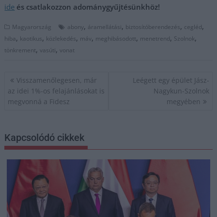
ide
és csatlakozzon adománygyűjtésünkhöz!
,
,
,
,
Magyarország
abony
áramellátási
biztosítóberendezés
cegléd
,
,
,
,
,
,
,
hiba
kaotikus
közlekedés
máv
meghibásodott
menetrend
Szolnok
,
,
tönkrement
vasúti
vonat
Bejegyzés
Visszamenőlegesen, már
Leégett egy épület Jász-
navigáció
az idei 1%-os felajánlásokat is
Nagykun-Szolnok
megvonná a Fidesz
megyében
Kapcsolódó cikkek