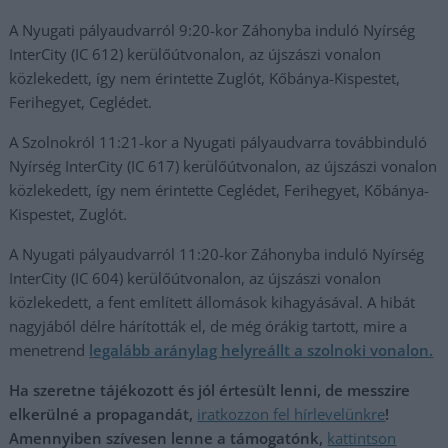
A Nyugati pályaudvarról 9:20-kor Záhonyba induló Nyírség
InterCity (IC 612) kerülőútvonalon, az újszászi vonalon
közlekedett, így nem érintette Zuglót, Kőbánya-Kispestet,
Ferihegyet, Ceglédet.
A Szolnokról 11:21-kor a Nyugati pályaudvarra továbbinduló
Nyírség InterCity (IC 617) kerülőútvonalon, az újszászi vonalon
közlekedett, így nem érintette Ceglédet, Ferihegyet, Kőbánya-
Kispestet, Zuglót.
A Nyugati pályaudvarról 11:20-kor Záhonyba induló Nyírség
InterCity (IC 604) kerülőútvonalon, az újszászi vonalon
közlekedett, a fent említett állomások kihagyásával. A hibát
nagyjából délre hárították el, de még órákig tartott, mire a
menetrend
legalább aránylag helyreállt a szolnoki vonalon.
Ha szeretne tájékozott és jól értesült lenni, de messzire
elkerülné a propagandát,
iratkozzon fel hírlevelünkre
!
Amennyiben szívesen lenne a támogatónk,
kattintson