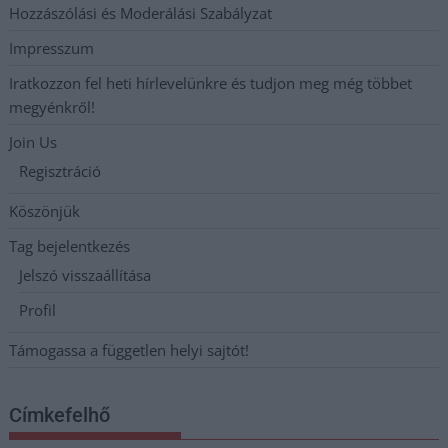
Hozzászólási és Moderálási Szabályzat
Impresszum
Iratkozzon fel heti hírlevelünkre és tudjon meg még többet
megyénkről!
Join Us
Regisztráció
Köszönjük
Tag bejelentkezés
Jelszó visszaállítása
Profil
Támogassa a független helyi sajtót!
Címkefelhő