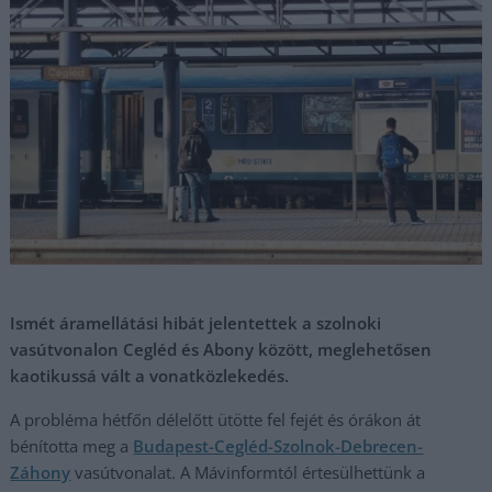
Ismét áramellátási hibát jelentettek a szolnoki
vasútvonalon Cegléd és Abony között, meglehetősen
kaotikussá vált a vonatközlekedés.
A probléma hétfőn délelőtt ütötte fel fejét és órákon át
bénította meg a
Budapest-Cegléd-Szolnok-Debrecen-
Záhony
vasútvonalat. A Mávinformtól értesülhettünk a