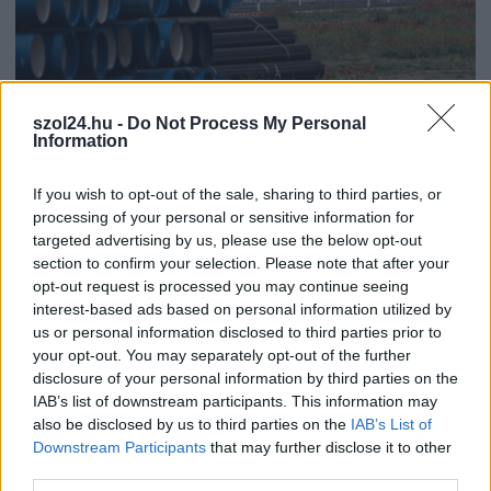
szol24.hu -
Do Not Process My Personal
Information
If you wish to opt-out of the sale, sharing to third parties, or
2026.08.07.
Fazekas Adrián
processing of your personal or sensitive information for
Országos ellenőrzés indult a hazai akkumulátoripari
targeted advertising by us, please use the below opt-out
üzemekben
section to confirm your selection. Please note that after your
Szigorú hatósági vizsgálat alá vonják az akkumulátorgyártás
opt-out request is processed you may continue seeing
interest-based ads based on personal information utilized by
teljes működési láncát Magyarországon. Az augusztus 1-jétől
us or personal information disclosed to third parties prior to
indult országos...
your opt-out. You may separately opt-out of the further
Magyarország
disclosure of your personal information by third parties on the
IAB’s list of downstream participants. This information may
also be disclosed by us to third parties on the
IAB’s List of
Downstream Participants
that may further disclose it to other
third parties.