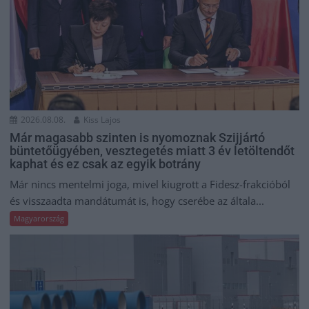
2026.08.08.
Kiss Lajos
Már magasabb szinten is nyomoznak Szijjártó
büntetőügyében, vesztegetés miatt 3 év letöltendőt
kaphat és ez csak az egyik botrány
Már nincs mentelmi joga, mivel kiugrott a Fidesz-frakcióból
és visszaadta mandátumát is, hogy cserébe az általa...
Magyarország