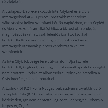
részletekről.
A Budapest–Debrecen közötti InterCityknél és a Cívis
InterRégióknál 40-80 perccel hosszabb menetidőre,
változásokra kellett számítani hétfőn napközben, mert Cegléd
és Abony között áramellátási hiba, a biztosítóberendezés
meghibásodása miatt csak jelentős korlátozásokkal
közlekedhettek a vonatok. Cegléden és Abonyban az
InterRégiók utasainak jelentős várakozásra kellett
számítaniuk.
Az InterCityk többsége terelt útvonalon, Újszász felé
közlekedett, Ceglédet, Ferihegyet, Kőbánya-Kispestet és Zuglót
nem érintette. Ezekre az állomásokra Szolnokon átszállva a
Cívis InterRégiókkal juthattak el.
A Szolnokról 9:21-kor a Nyugati pályaudvarra továbbinduló
Tokaj InterCity (IC 580) kerülőútvonalon, az újszászi vonalon
közlekedett, így nem érintette Ceglédet, Ferihegyet, Kőbánya-
Kispestet, Zuglót.