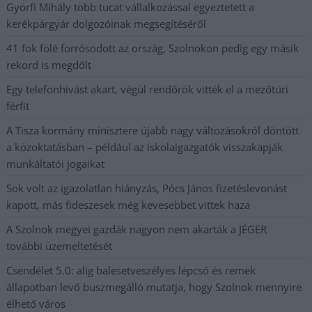
Györfi Mihály több tucat vállalkozással egyeztetett a
kerékpárgyár dolgozóinak megsegítéséről
41 fok fölé forrósodott az ország, Szolnokon pedig egy másik
rekord is megdőlt
Egy telefonhívást akart, végül rendőrök vitték el a mezőtúri
férfit
A Tisza kormány minisztere újabb nagy változásokról döntött
a közoktatásban – például az iskolaigazgatók visszakapják
munkáltatói jogaikat
Sok volt az igazolatlan hiányzás, Pócs János fizetéslevonást
kapott, más fideszesek még kevesebbet vittek haza
A Szolnok megyei gazdák nagyon nem akarták a JÉGER
további üzemeltetését
Csendélet 5.0: alig balesetveszélyes lépcső és remek
állapotban levő buszmegálló mutatja, hogy Szolnok mennyire
élhető város