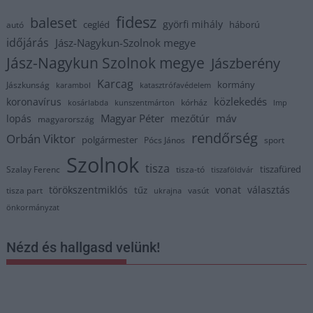
fidesz
baleset
györfi mihály
cegléd
háború
autó
időjárás
Jász-Nagykun-Szolnok megye
Jász-Nagykun Szolnok megye
Jászberény
Karcag
kormány
Jászkunság
karambol
katasztrófavédelem
közlekedés
koronavírus
kórház
kosárlabda
kunszentmárton
lmp
Magyar Péter
máv
lopás
mezőtúr
magyarország
rendőrség
Orbán Viktor
polgármester
Pócs János
sport
Szolnok
tisza
tiszafüred
Szalay Ferenc
tisza-tó
tiszaföldvár
törökszentmiklós
vonat
választás
tűz
tisza part
vasút
ukrajna
önkormányzat
Nézd és hallgasd velünk!