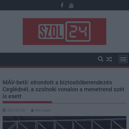
Skip
to
content
MÁV-betli: elromlott a biztosítóberendezés
Ceglédnél, a szolnoki vonalon a menetrend szét
is esett
2025.05.26.
Kiss Lajos