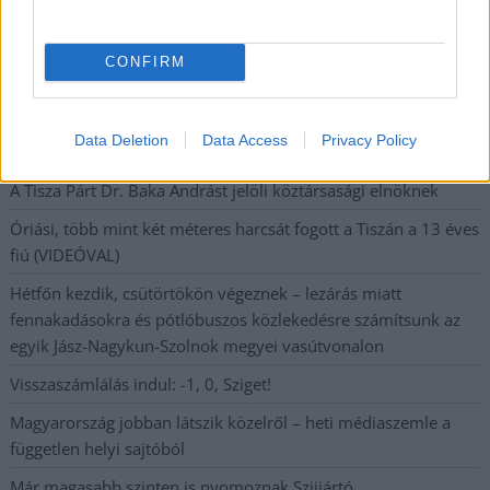
Nem szeretne lemaradni semmiről? Csak egy kattintás, és hírlevelünk a
legfrissebb információkkal és exkluzív tartalmakkal hétről hétre
postaládájába érkezik!
CONFIRM
A SZOL24 legfrissebb 24 cikke
Data Deletion
Data Access
Privacy Policy
A Tisza Párt Dr. Baka Andrást jelöli köztársasági elnöknek
Óriási, több mint két méteres harcsát fogott a Tiszán a 13 éves
fiú (VIDEÓVAL)
Hétfőn kezdik, csütörtökön végeznek – lezárás miatt
fennakadásokra és pótlóbuszos közlekedésre számítsunk az
egyik Jász-Nagykun-Szolnok megyei vasútvonalon
Visszaszámlálás indul: -1, 0, Sziget!
Magyarország jobban látszik közelről – heti médiaszemle a
független helyi sajtóból
Már magasabb szinten is nyomoznak Szijjártó