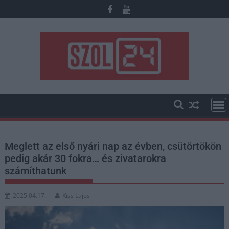
Skip
to
content
Meglett az első nyári nap az évben, csütörtökön
pedig akár 30 fokra… és zivatarokra
számíthatunk
2025.04.17.
Kiss Lajos