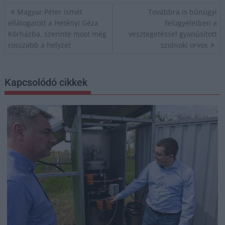
Bejegyzés
Magyar Péter ismét
Továbbra is bűnügyi
navigáció
ellátogatott a Hetényi Géza
felügyeletben a
Kórházba, szerinte most még
vesztegetéssel gyanúsított
rosszabb a helyzet
szolnoki orvos
Kapcsolódó cikkek