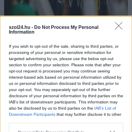
2026.08.06.
Fazekas Adrián
szol24.hu -
Do Not Process My Personal
Csődbe ment a tószegi Accell Hunland, a hazai
Information
kerékpárgyártás meghatározó szereplője
Leállt a termelés a tószegi üzemben, miközben a holland
If you wish to opt-out of the sale, sharing to third parties, or
anyavállalat fizetési haladékot kért. Az európai
processing of your personal or sensitive information for
kerékpáripar...
targeted advertising by us, please use the below opt-out
JNSZ megyei hírek
section to confirm your selection. Please note that after your
opt-out request is processed you may continue seeing
interest-based ads based on personal information utilized by
us or personal information disclosed to third parties prior to
your opt-out. You may separately opt-out of the further
disclosure of your personal information by third parties on the
IAB’s list of downstream participants. This information may
also be disclosed by us to third parties on the
IAB’s List of
Downstream Participants
that may further disclose it to other
third parties.
Please note that this website/app uses one or more Google