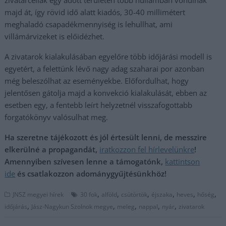
zivatarcellák egy adott területen több hullámban vonulnak
majd át, így rövid idő alatt kiadós, 30-40 millimétert
meghaladó csapadékmennyiség is lehullhat, ami
villámárvizeket is előidézhet.
A zivatarok kialakulásában egyelőre több időjárási modell is
egyetért, a felettünk lévő nagy adag szaharai por azonban
még beleszólhat az eseményekbe. Előfordulhat, hogy
jelentősen gátolja majd a konvekció kialakulását, ebben az
esetben egy, a fentebb leírt helyzetnél visszafogottabb
forgatókönyv valósulhat meg.
Ha szeretne tájékozott és jól értesült lenni, de messzire
elkerülné a propagandát,
iratkozzon fel hírlevelünkre
!
Amennyiben szívesen lenne a támogatónk,
kattintson
ide
és csatlakozzon adománygyűjtésünkhöz!
,
,
,
,
,
,
JNSZ megyei hírek
30 fok
alföld
csütörtök
éjszaka
heves
hőség
,
,
,
,
,
időjárás
Jász-Nagykun Szolnok megye
meleg
nappal
nyár
zivatarok