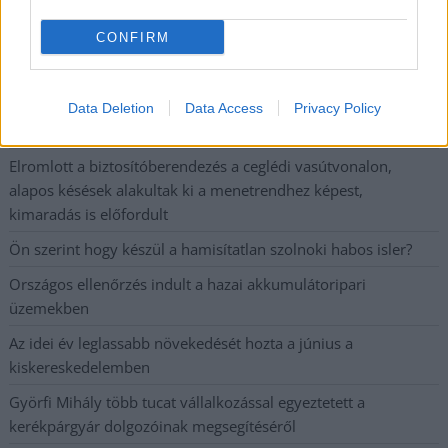
A SZOL24 legfrissebb 24 cikke
CONFIRM
Szolnokon egy kulcsfontosságú körforgalmat részlegesen
lezárnak a napokban, a közlekedés az átlagost is meghaladó
Data Deletion
Data Access
Privacy Policy
mértékben lebénul
Elromlott a biztosítóberendezés a ceglédi vasútvonalon,
alapos késések alakultak ki a menetrendhez képest,
kimaradás is előfordult
Ön szerint hogy készül a hamisítatlan szolnoki habos isler?
Országos ellenőrzés indult a hazai akkumulátoripari
üzemekben
Az idei év leglassabb növekedését hozta a június a
kiskereskedelemben
Györfi Mihály több tucat vállalkozással egyeztetett a
kerékpárgyár dolgozóinak megsegítéséről