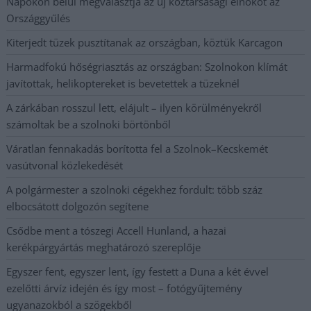
Napokon belül megválasztja az új köztársasági elnököt az
Országgyűlés
Kiterjedt tüzek pusztítanak az országban, köztük Karcagon
Harmadfokú hőségriasztás az országban: Szolnokon klímát
javítottak, helikoptereket is bevetettek a tüzeknél
A zárkában rosszul lett, elájult – ilyen körülményekről
számoltak be a szolnoki börtönből
Váratlan fennakadás borította fel a Szolnok–Kecskemét
vasútvonal közlekedését
A polgármester a szolnoki cégekhez fordult: több száz
elbocsátott dolgozón segítene
Csődbe ment a tószegi Accell Hunland, a hazai
kerékpárgyártás meghatározó szereplője
Egyszer fent, egyszer lent, így festett a Duna a két évvel
ezelőtti árvíz idején és így most – fotógyűjtemény
ugyanazokból a szögekből