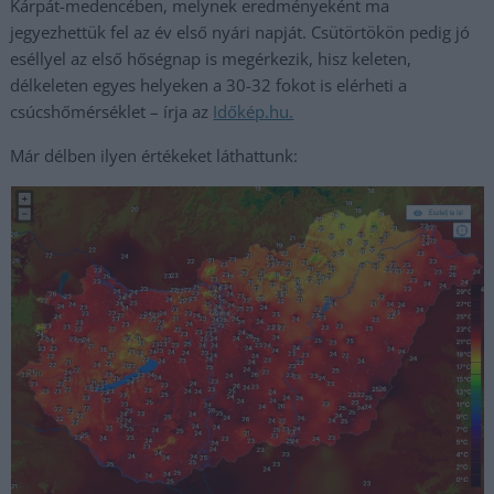
Kárpát-medencében, melynek eredményeként ma
jegyezhettük fel az év első nyári napját. Csütörtökön pedig jó
eséllyel az első hőségnap is megérkezik, hisz keleten,
délkeleten egyes helyeken a 30-32 fokot is elérheti a
csúcshőmérséklet – írja az
Időké
p.hu.
Már délben ilyen értékeket láthattunk: