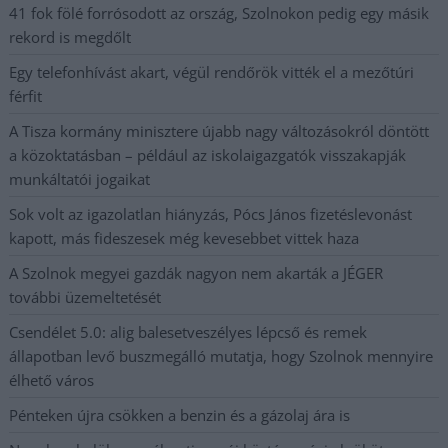
41 fok fölé forrósodott az ország, Szolnokon pedig egy másik
rekord is megdőlt
Egy telefonhívást akart, végül rendőrök vitték el a mezőtúri
férfit
A Tisza kormány minisztere újabb nagy változásokról döntött
a közoktatásban – például az iskolaigazgatók visszakapják
munkáltatói jogaikat
Sok volt az igazolatlan hiányzás, Pócs János fizetéslevonást
kapott, más fideszesek még kevesebbet vittek haza
A Szolnok megyei gazdák nagyon nem akarták a JÉGER
további üzemeltetését
Csendélet 5.0: alig balesetveszélyes lépcső és remek
állapotban levő buszmegálló mutatja, hogy Szolnok mennyire
élhető város
Pénteken újra csökken a benzin és a gázolaj ára is