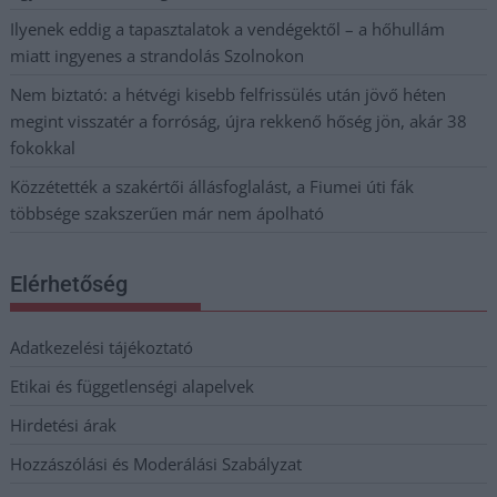
Ilyenek eddig a tapasztalatok a vendégektől – a hőhullám
miatt ingyenes a strandolás Szolnokon
Nem biztató: a hétvégi kisebb felfrissülés után jövő héten
megint visszatér a forróság, újra rekkenő hőség jön, akár 38
fokokkal
Közzétették a szakértői állásfoglalást, a Fiumei úti fák
többsége szakszerűen már nem ápolható
Elérhetőség
Adatkezelési tájékoztató
Etikai és függetlenségi alapelvek
Hirdetési árak
Hozzászólási és Moderálási Szabályzat