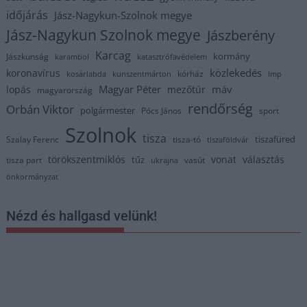
időjárás
Jász-Nagykun-Szolnok megye
Jász-Nagykun Szolnok megye
Jászberény
Karcag
kormány
Jászkunság
karambol
katasztrófavédelem
közlekedés
koronavírus
kórház
kosárlabda
kunszentmárton
lmp
Magyar Péter
máv
lopás
mezőtúr
magyarország
rendőrség
Orbán Viktor
polgármester
Pócs János
sport
Szolnok
tisza
tiszafüred
Szalay Ferenc
tisza-tó
tiszaföldvár
törökszentmiklós
vonat
választás
tűz
tisza part
vasút
ukrajna
önkormányzat
Nézd és hallgasd velünk!