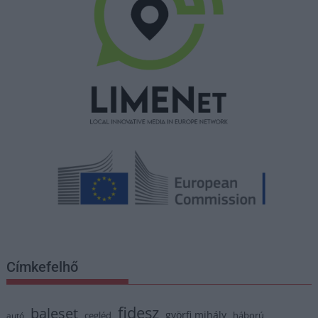
Címkefelhő
fidesz
baleset
györfi mihály
cegléd
háború
autó