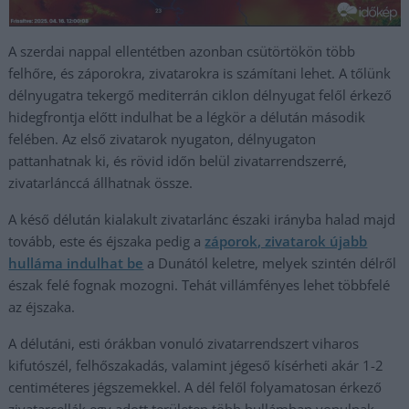
A szerdai nappal ellentétben azonban csütörtökön több
felhőre, és záporokra, zivatarokra is számítani lehet. A tőlünk
délnyugatra tekergő mediterrán ciklon délnyugat felől érkező
hidegfrontja előtt indulhat be a légkör a délután második
felében. Az első zivatarok nyugaton, délnyugaton
pattanhatnak ki, és rövid időn belül zivatarrendszerré,
zivatarlánccá állhatnak össze.
A késő délután kialakult zivatarlánc északi irányba halad majd
tovább, este és éjszaka pedig a
záporok, zivatarok újabb
hulláma indulhat be
a Dunától keletre, melyek szintén délről
észak felé fognak mozogni. Tehát villámfényes lehet többfelé
az éjszaka.
A délutáni, esti órákban vonuló zivatarrendszert viharos
kifutószél, felhőszakadás, valamint jégeső kísérheti akár 1-2
centiméteres jégszemekkel. A dél felől folyamatosan érkező