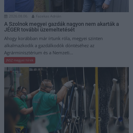
2026.08.06.
Fazekas Adrián
A Szolnok megyei gazdák nagyon nem akarták a
JÉGER további üzemeltetését
Ahogy korábban már írtunk róla, megyei szinten
alkalmazkodik a gazdálkodók döntéséhez az
Agrárminisztérium és a Nemzeti...
JNSZ megyei hírek