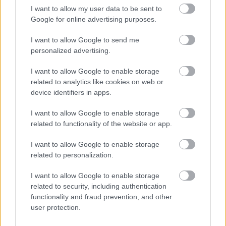
I want to allow my user data to be sent to
Google for online advertising purposes.
I want to allow Google to send me
personalized advertising.
I want to allow Google to enable storage
related to analytics like cookies on web or
Hírlevél feliratkozás
device identifiers in apps.
I want to allow Google to enable storage
Adja meg keresztnevét:
Adja
related to functionality of the website or app.
meg e-mail címét:
Megismertem és elfogadom a
GDPR-szabályzat
ot
I want to allow Google to enable storage
related to personalization.
I want to allow Google to enable storage
Nem szeretne lemaradni semmiről? Csak egy kattintás, és hírlevelünk a
related to security, including authentication
legfrissebb információkkal és exkluzív tartalmakkal hétről hétre
functionality and fraud prevention, and other
postaládájába érkezik!
user protection.