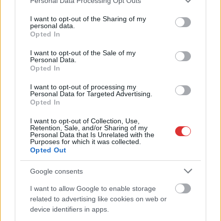
Personal Data Processing Opt Outs
services and may gather and store information including but
not limited to your visit or usage behaviour. You may click to
I want to opt-out of the Sharing of my
personal data.
grant or deny consent to Google and its third-party tags to
Opted In
use your data for below specified purposes in below Google
2026.08.05.
szol24.hu
consent section.
I want to opt-out of the Sale of my
Tánccal, zeneszóval és vásárral telik meg
Personal Data.
Jászberény, indul a Csángó Fesztivál
Opted In
Ismét a Kárpát-medencei folklór és a hagyományőrzés
I want to opt-out of processing my
központjává válik Jászberény, ma indul a XXXIV. Csángó
Personal Data for Targeted Advertising.
Opted In
Fesztivált....
JNSZ megyei hírek
I want to opt-out of Collection, Use,
Retention, Sale, and/or Sharing of my
Personal Data that Is Unrelated with the
Purposes for which it was collected.
Opted Out
Google consents
I want to allow Google to enable storage
related to advertising like cookies on web or
device identifiers in apps.