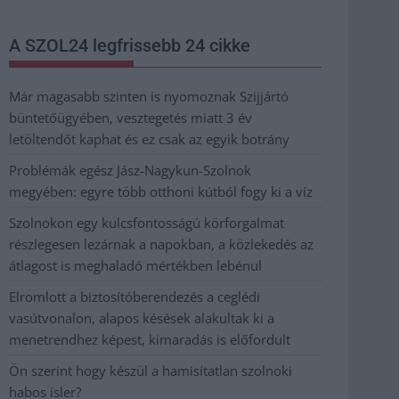
A SZOL24 legfrissebb 24 cikke
Már magasabb szinten is nyomoznak Szijjártó
büntetőügyében, vesztegetés miatt 3 év
letöltendőt kaphat és ez csak az egyik botrány
Problémák egész Jász-Nagykun-Szolnok
megyében: egyre több otthoni kútból fogy ki a víz
Szolnokon egy kulcsfontosságú körforgalmat
részlegesen lezárnak a napokban, a közlekedés az
átlagost is meghaladó mértékben lebénul
Elromlott a biztosítóberendezés a ceglédi
vasútvonalon, alapos késések alakultak ki a
menetrendhez képest, kimaradás is előfordult
Ön szerint hogy készül a hamisítatlan szolnoki
habos isler?