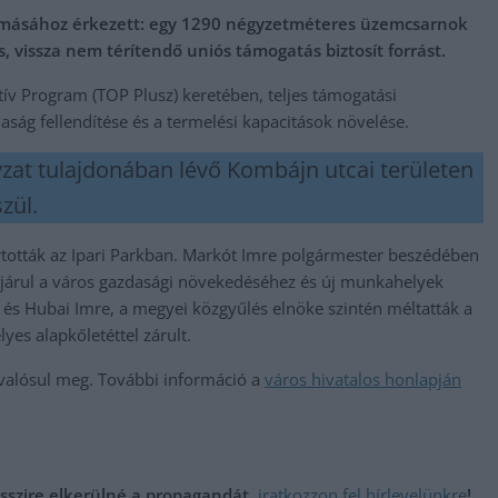
llomásához érkezett: egy 1290 négyzetméteres üzemcsarnok
s, vissza nem térítendő uniós támogatás biztosít forrást.
atív Program (TOP Plusz) keretében, teljes támogatási
zdaság fellendítése és a termelési kapacitások növelése.
at tulajdonában lévő Kombájn utcai területen
zül.
rtották az Ipari Parkban. Markót Imre polgármester beszédében
zájárul a város gazdasági növekedéséhez és új munkahelyek
és Hubai Imre, a megyei közgyűlés elnöke szintén méltatták a
es alapkőletéttel zárult.
valósul meg. További információ a
város hivatalos honlapján
messzire elkerülné a propagandát,
iratkozzon fel hírlevelünkre
!