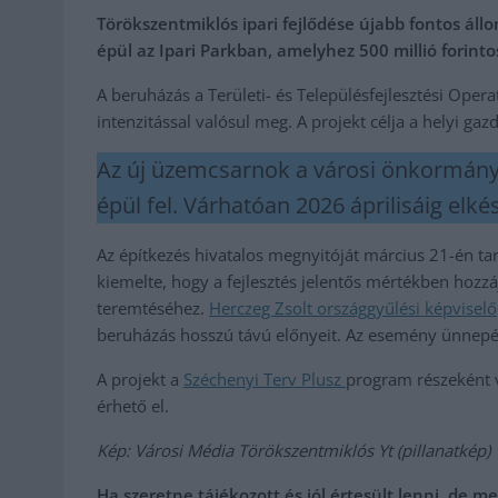
Törökszentmiklós ipari fejlődése újabb fontos á
épül az Ipari Parkban, amelyhez 500 millió forinto
A beruházás a Területi- és Településfejlesztési Oper
intenzitással valósul meg. A projekt célja a helyi ga
Az új üzemcsarnok a városi önkormányz
épül fel. Várhatóan 2026 áprilisáig elkés
Az építkezés hivatalos megnyitóját március 21-én ta
kiemelte, hogy a fejlesztés jelentős mértékben hoz
teremtéséhez.
Herczeg Zsolt országgyűlési képviselő
beruházás hosszú távú előnyeit. Az esemény ünnepély
A projekt a
Széchenyi Terv Plusz
program részeként 
érhető el.
Kép: Városi Média Törökszentmiklós Yt (pillanatkép)
Ha szeretne tájékozott és jól értesült lenni, de 