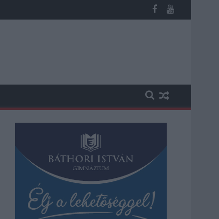
b otthoni kútból fogy ki a víz