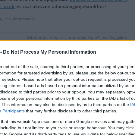
tson ide
és csatlakozzon adománygyűjtésünkhöz!
,
,
s
unió
üzemcsarnok
,
Mindenki annyit ér, amennyije van? Jász-Nagykun-
Szolnok megye „lottónyertesei”
 -
Do Not Process My Personal Information
to opt-out of the sale, sharing to third parties, or processing of your per
formation for targeted advertising by us, please use the below opt-out s
r selection. Please note that after your opt-out request is processed y
eing interest-based ads based on personal information utilized by us or
disclosed to third parties prior to your opt-out. You may separately opt-
losure of your personal information by third parties on the IAB’s list of
. This information may also be disclosed by us to third parties on the
IA
Participants
that may further disclose it to other third parties.
 that this website/app uses one or more Google services and may gath
including but not limited to your visit or usage behaviour. You may click 
 to Google and its third-party tags to use your data for below specifi