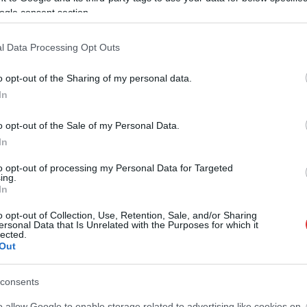
Fazekas Adrián
2026.08.06.
Fazekas Adrián
ogle consent section.
megyei gazdák
Csődbe ment a tószegi Accell
 akarták a JÉGER
Hunland, a hazai
emeltetését
kerékpárgyártás meghatározó
l Data Processing Opt Outs
szereplője
an már írtunk róla,
Leállt a termelés a tószegi üzemben,
o opt-out of the Sharing of my personal data.
en alkalmazkodik a
miközben a holland anyavállalat
In
döntéséhez az
fizetési haladékot kért. Az európai
érium és a Nemzeti...
o opt-out of the Sale of my Personal Data.
kerékpáripar...
ek
In
JNSZ megyei hírek
to opt-out of processing my Personal Data for Targeted
ing.
In
o opt-out of Collection, Use, Retention, Sale, and/or Sharing
ersonal Data that Is Unrelated with the Purposes for which it
lected.
Out
consents
o allow Google to enable storage related to advertising like cookies on