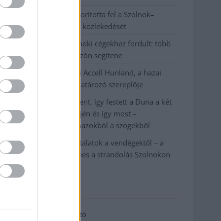
Váratlan fennakadás borította fel a Szolnok–
Kecskemét vasútvonal közlekedését
A polgármester a szolnoki cégekhez fordult: több
száz elbocsátott dolgozón segítene
Csődbe ment a tószegi Accell Hunland, a hazai
kerékpárgyártás meghatározó szereplője
Egyszer fent, egyszer lent, így festett a Duna a két
évvel ezelőtti árvíz idején és így most –
fotógyűjtemény ugyanazokból a szögekből
Ilyenek eddig a tapasztalatok a vendégektől – a
hőhullám miatt ingyenes a strandolás Szolnokon
Elérhetőség
Adatkezelési tájékoztató