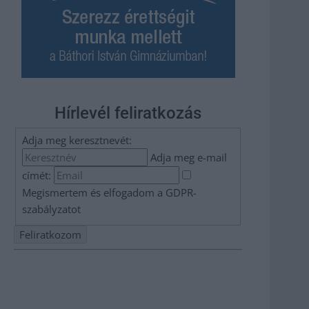
Hírlevél feliratkozás
Adja meg keresztnevét:
Adja meg e-mail
címét:
Megismertem és elfogadom a
GDPR-
szabályzat
ot
Nem szeretne lemaradni semmiről? Csak egy kattintás, és
hírlevelünk a legfrissebb információkkal és exkluzív
tartalmakkal hétről hétre postaládájába érkezik!