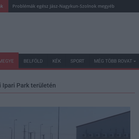
Problémák egész Jász-Nagykun-Szolnok megyében: egyre töb
nk
MEGYE
BELFÖLD
KÉK
SPORT
MÉG TÖBB ROVAT
Ipari Park területén