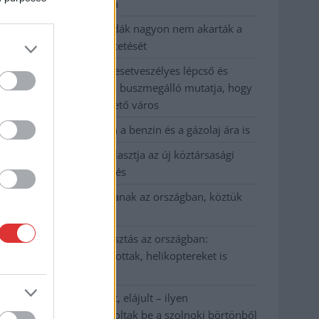
kevesebbet vittek haza
A Szolnok megyei gazdák nagyon nem akarták a
JÉGER további üzemeltetését
Csendélet 5.0: alig balesetveszélyes lépcső és
remek állapotban levő buszmegálló mutatja, hogy
Szolnok mennyire élhető város
Pénteken újra csökken a benzin és a gázolaj ára is
Napokon belül megválasztja az új köztársasági
elnököt az Országgyűlés
Kiterjedt tüzek pusztítanak az országban, köztük
Karcagon
Harmadfokú hőségriasztás az országban:
Szolnokon klímát javítottak, helikoptereket is
bevetettek a tüzeknél
A zárkában rosszul lett, elájult – ilyen
körülményekről számoltak be a szolnoki börtönből