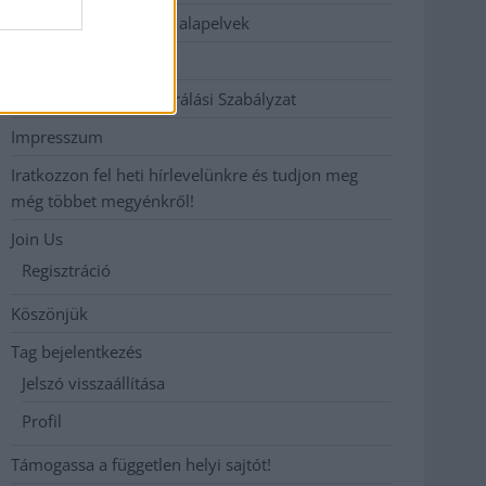
Etikai és függetlenségi alapelvek
Hirdetési árak
Hozzászólási és Moderálási Szabályzat
Impresszum
Iratkozzon fel heti hírlevelünkre és tudjon meg
még többet megyénkről!
Join Us
Regisztráció
Köszönjük
Tag bejelentkezés
Jelszó visszaállítása
Profil
Támogassa a független helyi sajtót!