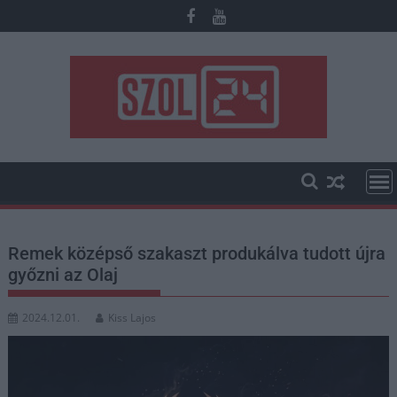
Skip
to
content
Remek középső szakaszt produkálva tudott újra
győzni az Olaj
2024.12.01.
Kiss Lajos