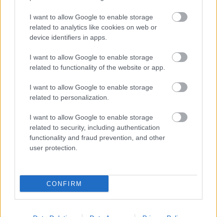
I want to allow Google to enable storage
Hírlevél feliratkozás
related to analytics like cookies on web or
device identifiers in apps.
Adja meg keresztnevét:
Adja
meg e-mail címét:
I want to allow Google to enable storage
Megismertem és elfogadom a
GDPR-szabályzat
ot
related to functionality of the website or app.
I want to allow Google to enable storage
related to personalization.
Nem szeretne lemaradni semmiről? Csak egy kattintás, és hírlevelünk a
I want to allow Google to enable storage
legfrissebb információkkal és exkluzív tartalmakkal hétről hétre
related to security, including authentication
postaládájába érkezik!
functionality and fraud prevention, and other
user protection.
A SZOL24 legfrissebb 24 cikke
CONFIRM
Egy telefonhívást akart, végül rendőrök vitték el a mezőtúri
férfit