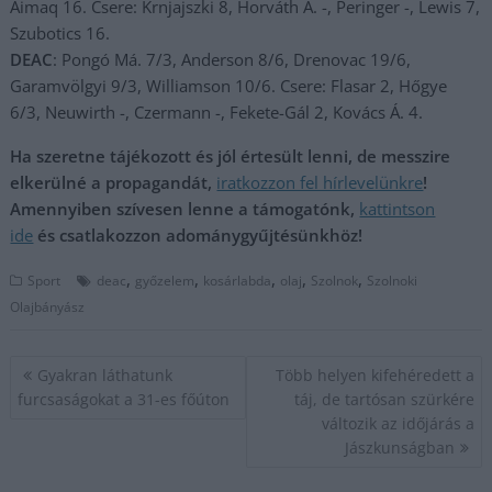
Aimaq 16. Csere: Krnjajszki 8, Horváth Á. -, Peringer -, Lewis 7,
Szubotics 16.
DEAC
: Pongó Má. 7/3, Anderson 8/6, Drenovac 19/6,
Garamvölgyi 9/3, Williamson 10/6. Csere: Flasar 2, Hőgye
6/3, Neuwirth -, Czermann -, Fekete-Gál 2, Kovács Á. 4.
Ha szeretne tájékozott és jól értesült lenni, de messzire
elkerülné a propagandát,
iratkozzon fel hírlevelünkre
!
Amennyiben szívesen lenne a támogatónk,
kattintson
ide
és csatlakozzon adománygyűjtésünkhöz!
,
,
,
,
,
Sport
deac
győzelem
kosárlabda
olaj
Szolnok
Szolnoki
Olajbányász
Bejegyzés
Gyakran láthatunk
Több helyen kifehéredett a
navigáció
furcsaságokat a 31-es főúton
táj, de tartósan szürkére
változik az időjárás a
Jászkunságban