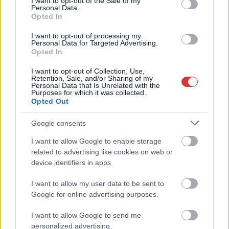
I want to opt-out of the Sale of my
Personal Data.
Minden idők egyik legnépesebb magyar keretével
Opted In
képviselteti magát a hazai atlétika a jövő héten
megrendezendő U20-as...
I want to opt-out of processing my
Personal Data for Targeted Advertising.
Sport
Opted In
I want to opt-out of Collection, Use,
Retention, Sale, and/or Sharing of my
Personal Data that Is Unrelated with the
Purposes for which it was collected.
Opted Out
Google consents
I want to allow Google to enable storage
related to advertising like cookies on web or
device identifiers in apps.
I want to allow my user data to be sent to
Google for online advertising purposes.
I want to allow Google to send me
personalized advertising.