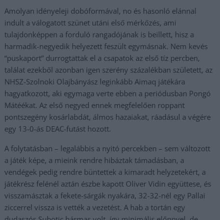
Amolyan idényeleji dobóformával, no és hasonló elánnal
indult a válogatott szünet utáni első mérkőzés, ami
tulajdonképpen a forduló rangadójának is beillett, hisz a
harmadik-negyedik helyezett feszült egymásnak. Nem kevés
“puskaport” durrogtattak el a csapatok az első tíz percben,
találat ezekből azonban igen szerény százalékban született, az
NHSZ-Szolnoki Olajbányász leginkább Aimaq játékára
hagyatkozott, aki egymaga verte ebben a periódusban Pongó
Mátéékat. Az első negyed ennek megfelelően roppant
pontszegény kosárlabdát, álmos hazaiakat, ráadásul a végére
egy 13-0-ás DEAC-futást hozott.
A folytatásban – legalábbis a nyitó percekben – sem változott
a játék képe, a mieink rendre hibáztak támadásban, a
vendégek pedig rendre büntettek a kimaradt helyzetekért, a
játékrész felénél aztán észbe kapott Oliver Vidin együttese, és
visszamásztak a fekete-sárgák nyakára, 32-32-nél egy Pallai
ziccerrel vissza is vették a vezetést. A hab a tortán egy
dudaszós Subotic hármas volt, így minimális előnnyel, de