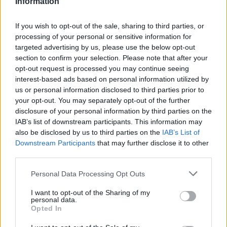
Information
A szárazság mellett igazán brutális hőhullám sújtja hazánkat
és ez az állapot még romlani is fog...
If you wish to opt-out of the sale, sharing to third parties, or
Sport
processing of your personal or sensitive information for
targeted advertising by us, please use the below opt-out
section to confirm your selection. Please note that after your
opt-out request is processed you may continue seeing
interest-based ads based on personal information utilized by
us or personal information disclosed to third parties prior to
your opt-out. You may separately opt-out of the further
disclosure of your personal information by third parties on the
IAB’s list of downstream participants. This information may
also be disclosed by us to third parties on the
IAB’s List of
Downstream Participants
that may further disclose it to other
third parties.
Please note that this website/app uses one or more Google
Personal Data Processing Opt Outs
services and may gather and store information including but
2026.07.30.
Fazekas Adrián
not limited to your visit or usage behaviour. You may click to
I want to opt-out of the Sharing of my
personal data.
A Szolnoki Sportcentrum tehetségével, történelmi
grant or deny consent to Google and its third-party tags to
Opted In
létszámú válogatott utazik az U20-as atlétikai
use your data for below specified purposes in below Google
világbajnokságra
consent section.