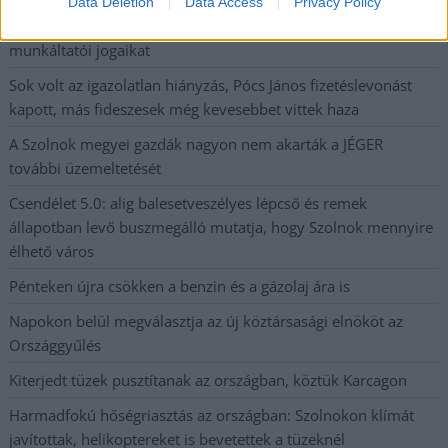
A Tisza kormány minisztere újabb nagy változásokról döntött
Data Deletion
Data Access
Privacy Policy
a közoktatásban – például az iskolaigazgatók visszakapják
munkáltatói jogaikat
Sok volt az igazolatlan hiányzás, Pócs János fizetéslevonást
kapott, más fideszesek még kevesebbet vittek haza
A Szolnok megyei gazdák nagyon nem akarták a JÉGER
további üzemeltetését
Csendélet 5.0: alig balesetveszélyes lépcső és remek
állapotban levő buszmegálló mutatja, hogy Szolnok mennyire
élhető város
Pénteken újra csökken a benzin és a gázolaj ára is
Napokon belül megválasztja az új köztársasági elnököt az
Országgyűlés
Kiterjedt tüzek pusztítanak az országban, köztük Karcagon
Harmadfokú hőségriasztás az országban: Szolnokon klímát
javítottak, helikoptereket is bevetettek a tüzeknél