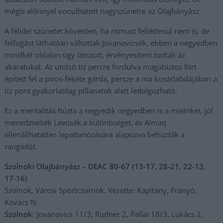
mégis előnnyel vonulhatott nagyszünetre az Olajbányász.
A félidei szünetet követően, ha ritmust feltétlenül nem is, de
felfogást láthatóan váltottak Jovanovicsék, ebben a negyedben
mindkét oldalon úgy látszott, érvényesíteni tudták az
akaratukat. Az utolsó tíz percre fordulva magabiztos fórt
épített fel a piros-fekete gárda, persze a ma kosárlabdájában a
tíz pont gyakorlatilag pillanatok alatt ledolgozható.
Ez a mentalitás húzta a negyedik negyedben is a mieinket, jól
menedzselték Lewisék a különbséget, és Aimaq
ellenállhatatlan lepattanózására alapozva behúzták a
rangadót.
Szolnoki Olajbányász – DEAC 80-67 (13-17, 28-21, 22-13,
17-16)
Szolnok, Városi Sportcsarnok. Vezette: Kapitány, Frányó,
Kovács N.
Szolnok
: Jovanovics 11/3, Rudner 2, Pallai 18/3, Lukács 2,