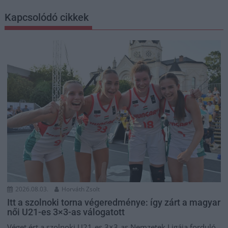
Kapcsolódó cikkek
2026.08.03.
Horváth Zsolt
Itt a szolnoki torna végeredménye: így zárt a magyar
női U21-es 3×3-as válogatott
Véget ért a szolnoki U21-es 3×3-as Nemzetek Ligája forduló,