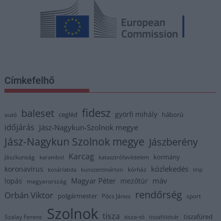
Címkefelhő
fidesz
baleset
györfi mihály
cegléd
háború
autó
időjárás
Jász-Nagykun-Szolnok megye
Jász-Nagykun Szolnok megye
Jászberény
Karcag
kormány
Jászkunság
karambol
katasztrófavédelem
közlekedés
koronavírus
kórház
kosárlabda
kunszentmárton
lmp
Magyar Péter
máv
lopás
mezőtúr
magyarország
rendőrség
Orbán Viktor
polgármester
Pócs János
sport
Szolnok
tisza
tiszafüred
Szalay Ferenc
tisza-tó
tiszaföldvár