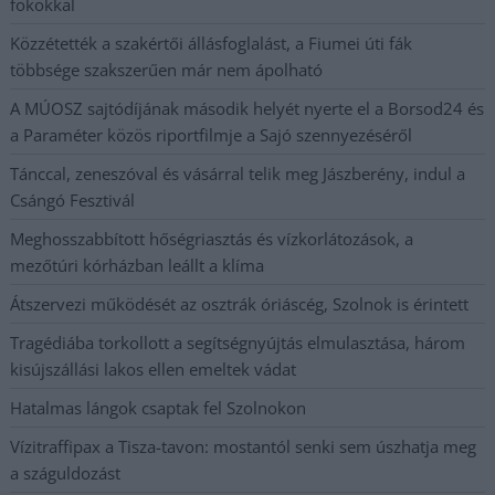
fokokkal
Közzétették a szakértői állásfoglalást, a Fiumei úti fák
többsége szakszerűen már nem ápolható
A MÚOSZ sajtódíjának második helyét nyerte el a Borsod24 és
a Paraméter közös riportfilmje a Sajó szennyezéséről
Tánccal, zeneszóval és vásárral telik meg Jászberény, indul a
Csángó Fesztivál
Meghosszabbított hőségriasztás és vízkorlátozások, a
mezőtúri kórházban leállt a klíma
Átszervezi működését az osztrák óriáscég, Szolnok is érintett
Tragédiába torkollott a segítségnyújtás elmulasztása, három
kisújszállási lakos ellen emeltek vádat
Hatalmas lángok csaptak fel Szolnokon
Vízitraffipax a Tisza-tavon: mostantól senki sem úszhatja meg
a száguldozást