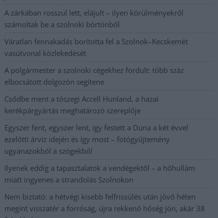
A zárkában rosszul lett, elájult – ilyen körülményekről
számoltak be a szolnoki börtönből
Váratlan fennakadás borította fel a Szolnok–Kecskemét
vasútvonal közlekedését
A polgármester a szolnoki cégekhez fordult: több száz
elbocsátott dolgozón segítene
Csődbe ment a tószegi Accell Hunland, a hazai
kerékpárgyártás meghatározó szereplője
Egyszer fent, egyszer lent, így festett a Duna a két évvel
ezelőtti árvíz idején és így most – fotógyűjtemény
ugyanazokból a szögekből
Ilyenek eddig a tapasztalatok a vendégektől – a hőhullám
miatt ingyenes a strandolás Szolnokon
Nem biztató: a hétvégi kisebb felfrissülés után jövő héten
megint visszatér a forróság, újra rekkenő hőség jön, akár 38