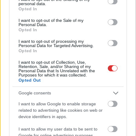
personal data.
grant or deny consent to Google and its third-party tags to
Opted In
use your data for below specified purposes in below Google
consent section.
I want to opt-out of the Sale of my
Personal Data.
Opted In
I want to opt-out of processing my
Personal Data for Targeted Advertising.
Opted In
Hírlevél feliratkozás
I want to opt-out of Collection, Use,
Retention, Sale, and/or Sharing of my
Personal Data that Is Unrelated with the
Adja meg keresztnevét:
Adja
Purposes for which it was collected.
Opted Out
meg e-mail címét:
Megismertem és elfogadom a
GDPR-szabályzat
ot
Google consents
I want to allow Google to enable storage
related to advertising like cookies on web or
Nem szeretne lemaradni semmiről? Csak egy kattintás, és hírlevelünk a
device identifiers in apps.
legfrissebb információkkal és exkluzív tartalmakkal hétről hétre
postaládájába érkezik!
I want to allow my user data to be sent to
Google for online advertising purposes.