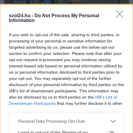
szol24.hu -
Do Not Process My Personal
Information
2026.08.06.
Horváth Zsolt
If you wish to opt-out of the sale, sharing to third parties, or
A polgármester a szolnoki cégekhez fordult: több
processing of your personal or sensitive information for
száz elbocsátott dolgozón segítene
targeted advertising by us, please use the below opt-out
Munkalehetőséget kér a térség vállalkozásaitól Szolnok
section to confirm your selection. Please note that after your
polgármestere. A tószegi kerékpárgyár bezárása után
opt-out request is processed you may continue seeing
interest-based ads based on personal information utilized by
közzétett felhívásának célja, hogy...
us or personal information disclosed to third parties prior to
Szolnok
your opt-out. You may separately opt-out of the further
disclosure of your personal information by third parties on the
IAB’s list of downstream participants. This information may
also be disclosed by us to third parties on the
IAB’s List of
Downstream Participants
that may further disclose it to other
third parties.
Please note that this website/app uses one or more Google
Personal Data Processing Opt Outs
services and may gather and store information including but
not limited to your visit or usage behaviour. You may click to
I want to opt-out of the Sharing of my