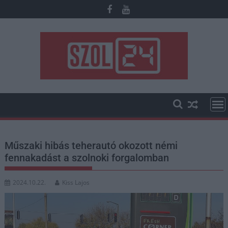
Skip
to
content
Műszaki hibás teherautó okozott némi
fennakadást a szolnoki forgalomban
2024.10.22.
Kiss Lajos