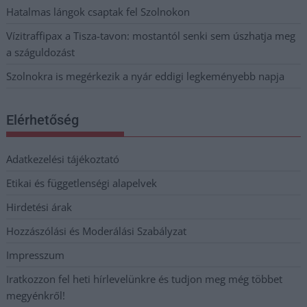
Hatalmas lángok csaptak fel Szolnokon
Vízitraffipax a Tisza-tavon: mostantól senki sem úszhatja meg
a száguldozást
Szolnokra is megérkezik a nyár eddigi legkeményebb napja
Elérhetőség
Adatkezelési tájékoztató
Etikai és függetlenségi alapelvek
Hirdetési árak
Hozzászólási és Moderálási Szabályzat
Impresszum
Iratkozzon fel heti hírlevelünkre és tudjon meg még többet
megyénkről!