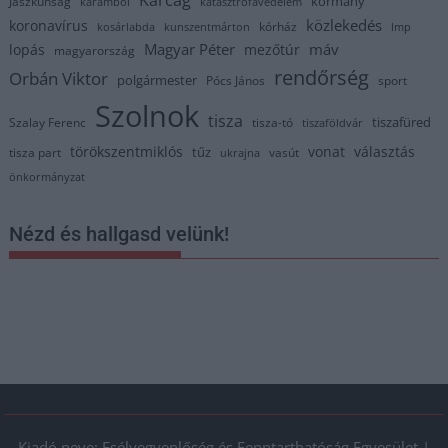
Karcag
kormány
Jászkunság
karambol
katasztrófavédelem
közlekedés
koronavírus
kórház
kosárlabda
kunszentmárton
lmp
Magyar Péter
máv
lopás
mezőtúr
magyarország
rendőrség
Orbán Viktor
polgármester
Pócs János
sport
Szolnok
tisza
tiszafüred
Szalay Ferenc
tisza-tó
tiszaföldvár
törökszentmiklós
vonat
választás
tűz
tisza part
vasút
ukrajna
önkormányzat
Nézd és hallgasd velünk!
Kiadó neve: Esélyegyenlőség és Fenntarthatóság Egyesület |