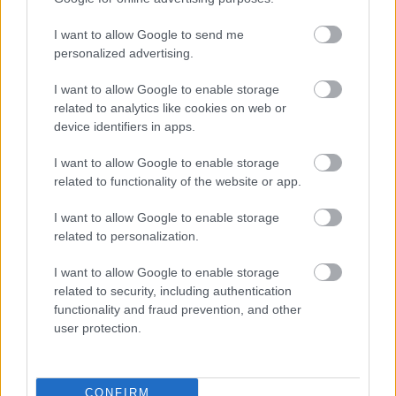
A SZOL24 legfrissebb 24 cikke
I want to allow Google to send me
personalized advertising.
A Tisza kormány minisztere újabb nagy változásokról döntött
I want to allow Google to enable storage
a közoktatásban – például az iskolaigazgatók visszakapják
related to analytics like cookies on web or
device identifiers in apps.
munkáltatói jogaikat
Sok volt az igazolatlan hiányzás, Pócs János fizetéslevonást
I want to allow Google to enable storage
kapott, más fideszesek még kevesebbet vittek haza
related to functionality of the website or app.
A Szolnok megyei gazdák nagyon nem akarták a JÉGER
I want to allow Google to enable storage
további üzemeltetését
related to personalization.
Csendélet 5.0: alig balesetveszélyes lépcső és remek
I want to allow Google to enable storage
állapotban levő buszmegálló mutatja, hogy Szolnok mennyire
related to security, including authentication
élhető város
functionality and fraud prevention, and other
user protection.
Pénteken újra csökken a benzin és a gázolaj ára is
Napokon belül megválasztja az új köztársasági elnököt az
Országgyűlés
CONFIRM