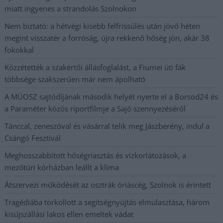
miatt ingyenes a strandolás Szolnokon
Nem biztató: a hétvégi kisebb felfrissülés után jövő héten
megint visszatér a forróság, újra rekkenő hőség jön, akár 38
fokokkal
Közzétették a szakértői állásfoglalást, a Fiumei úti fák
többsége szakszerűen már nem ápolható
A MÚOSZ sajtódíjának második helyét nyerte el a Borsod24 és
a Paraméter közös riportfilmje a Sajó szennyezéséről
Tánccal, zeneszóval és vásárral telik meg Jászberény, indul a
Csángó Fesztivál
Meghosszabbított hőségriasztás és vízkorlátozások, a
mezőtúri kórházban leállt a klíma
Átszervezi működését az osztrák óriáscég, Szolnok is érintett
Tragédiába torkollott a segítségnyújtás elmulasztása, három
kisújszállási lakos ellen emeltek vádat