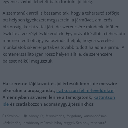
egyenes sávból lehetett balra fordulni jó ideig.
A szemtanúk arról is beszámoltak, hogy a teherautó sofőrje
ott helyben igyekezett megszerelni a járművet, ami erős
biztonsági kockázattal járt, de szerencsére mindenki időben
észlelte a veszélyt és kikerülték. Egy órával később a teherautó
már nem volt ott, így valószínűsíthetjük, hogy a szerelési
munkálatok sikerrel jártak és tovább tudott haladni a jármű. A
konténerszállító igen rossz helyen állt le, de szerencsére
baleset nélkül megúsztuk.
Ha szeretne tájékozott és jól értesült lenni, de messzire
elkerülné a propagandát,
iratkozzon fel hírlevelünkre
!
Amennyiben szívesen lenne a támogatónk,
kattintson
ide
és csatlakozzon adománygyűjtésünkhöz.
,
,
,
,
Szolnok
abonyi út
fennakadás
forgalom
kanyarodósáv
,
,
,
,
,
közlekedés
lerobbant
műszaki hiba
reggel
Szolnok
teherautó