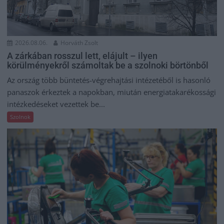
2026.08.06.
Horváth Zsolt
A zárkában rosszul lett, elájult – ilyen
körülményekről számoltak be a szolnoki börtönből
Az ország több büntetés-végrehajtási intézetéből is hasonló
panaszok érkeztek a napokban, miután energiatakarékossági
intézkedéseket vezettek be...
Szolnok