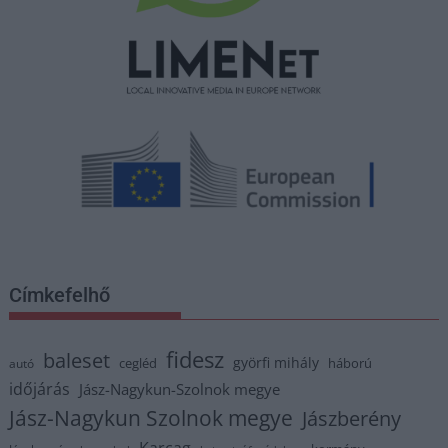
Címkefelhő
fidesz
baleset
györfi mihály
cegléd
háború
autó
időjárás
Jász-Nagykun-Szolnok megye
Jász-Nagykun Szolnok megye
Jászberény