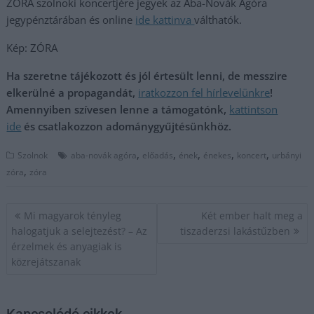
ZÓRA szolnoki koncertjére jegyek az Aba-Novák Agóra
jegypénztárában és online
ide kattinva
válthatók.
Kép: ZÓRA
Ha szeretne tájékozott és jól értesült lenni, de messzire
elkerülné a propagandát,
iratkozzon fel hírlevelünkre
!
Amennyiben szívesen lenne a támogatónk,
kattintson
ide
és csatlakozzon adománygyűjtésünkhöz.
,
,
,
,
,
Szolnok
aba-novák agóra
előadás
ének
énekes
koncert
urbányi
,
zóra
zóra
Bejegyzés
Mi magyarok tényleg
Két ember halt meg a
navigáció
halogatjuk a selejtezést? – Az
tiszaderzsi lakástűzben
érzelmek és anyagiak is
közrejátszanak