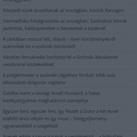
Kiterjedt tüzek pusztítanak az országban, köztük Karcagon
Harmadfokú hőségriasztás az országban: Szolnokon klímát
javítottak, helikoptereket is bevetettek a tüzeknél
A zárkában rosszul lett, elájult – ilyen körülményekről
számoltak be a szolnoki börtönből
Váratlan fennakadás borította fel a Szolnok–Kecskemét
vasútvonal közlekedését
A polgármester a szolnoki cégekhez fordult: több száz
elbocsátott dolgozón segítene
Csődbe ment a tószegi Accell Hunland, a hazai
kerékpárgyártás meghatározó szereplője
Egyszer fent, egyszer lent, így festett a Duna a két évvel
ezelőtti árvíz idején és így most – fotógyűjtemény
ugyanazokból a szögekből
Ilyenek eddig a tapasztalatok a vendégektől – a hőhullám