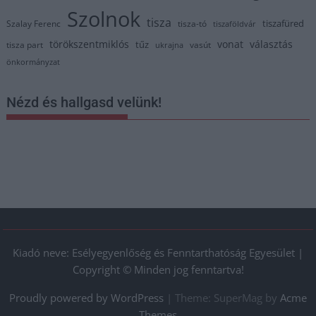
Szolnok
tisza
tiszafüred
Szalay Ferenc
tisza-tó
tiszaföldvár
törökszentmiklós
vonat
választás
tűz
tisza part
vasút
ukrajna
önkormányzat
Nézd és hallgasd velünk!
Kiadó neve: Esélyegyenlőség és Fenntarthatóság Egyesület |
Copyright © Minden jog fenntartva!
Proudly powered by WordPress
|
Theme: SuperMag by
Acme
Themes