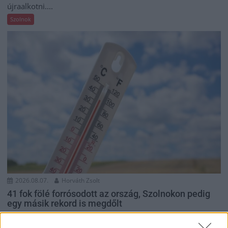
újraalkotni....
Szolnok
2026.08.07.
Horváth Zsolt
41 fok fölé forrósodott az ország, Szolnokon pedig
egy másik rekord is megdőlt
Nem mindennapi adatokat rögzítettek a meteorológiai