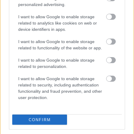
Hírlevél feliratkozás
personalized advertising.
Adja meg keresztnevét:
Adja
I want to allow Google to enable storage
related to analytics like cookies on web or
meg e-mail címét:
device identifiers in apps.
Megismertem és elfogadom a
GDPR-szabályzat
ot
I want to allow Google to enable storage
related to functionality of the website or app.
Nem szeretne lemaradni semmiről? Csak egy kattintás, és hírlevelünk a
I want to allow Google to enable storage
legfrissebb információkkal és exkluzív tartalmakkal hétről hétre
related to personalization.
postaládájába érkezik!
I want to allow Google to enable storage
related to security, including authentication
A SZOL24 legfrissebb 24 cikke
functionality and fraud prevention, and other
user protection.
Problémák egész Jász-Nagykun-Szolnok megyében: egyre
több otthoni kútból fogy ki a víz
CONFIRM
Már magasabb szinten is nyomoznak Szijjártó
büntetőügyében, vesztegetés miatt 3 év letöltendőt kaphat és