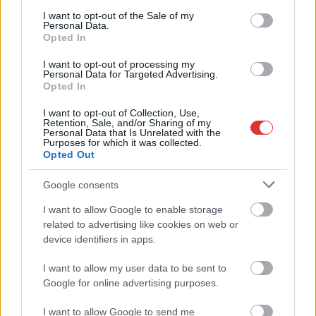
Ha csak ezeket a képeket látnánk, azt gondolnánk, hogy az
consent section.
I want to opt-out of the Sale of my
Personal Data.
egyik leglepusztultabb balkáni vidéken járunk, de...
Opted In
Szolnok
I want to opt-out of processing my
Personal Data for Targeted Advertising.
Opted In
I want to opt-out of Collection, Use,
Retention, Sale, and/or Sharing of my
Personal Data that Is Unrelated with the
Purposes for which it was collected.
Opted Out
Google consents
I want to allow Google to enable storage
related to advertising like cookies on web or
device identifiers in apps.
I want to allow my user data to be sent to
Google for online advertising purposes.
I want to allow Google to send me