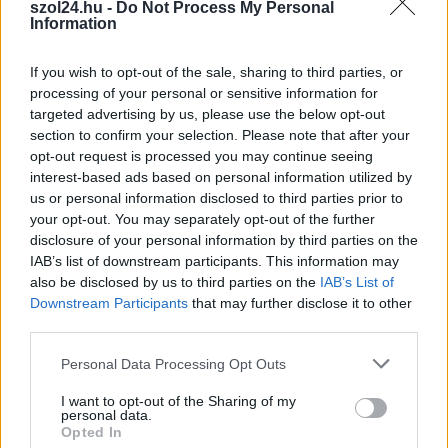
állomások csütörtökön: több településen is olyan értékek
szol24.hu -
Do Not Process My Personal
Information
születtek, amelyek átírták...
Szolnok
If you wish to opt-out of the sale, sharing to third parties, or
processing of your personal or sensitive information for
targeted advertising by us, please use the below opt-out
section to confirm your selection. Please note that after your
opt-out request is processed you may continue seeing
interest-based ads based on personal information utilized by
us or personal information disclosed to third parties prior to
your opt-out. You may separately opt-out of the further
disclosure of your personal information by third parties on the
IAB’s list of downstream participants. This information may
also be disclosed by us to third parties on the
IAB’s List of
Downstream Participants
that may further disclose it to other
third parties.
Please note that this website/app uses one or more Google
Personal Data Processing Opt Outs
2026.08.06.
Kiss Lajos
services and may gather and store information including but
Csendélet 5.0: alig balesetveszélyes lépcső és
not limited to your visit or usage behaviour. You may click to
I want to opt-out of the Sharing of my
remek állapotban levő buszmegálló mutatja, hogy
personal data.
grant or deny consent to Google and its third-party tags to
Szolnok mennyire élhető város
Opted In
use your data for below specified purposes in below Google