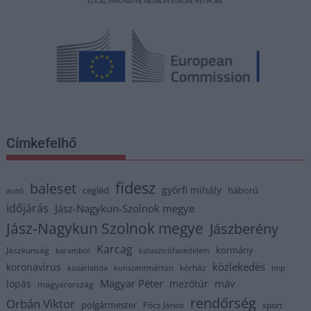
Címkefelhő
fidesz
baleset
györfi mihály
cegléd
háború
autó
időjárás
Jász-Nagykun-Szolnok megye
Jász-Nagykun Szolnok megye
Jászberény
Karcag
kormány
Jászkunság
karambol
katasztrófavédelem
közlekedés
koronavírus
kórház
kosárlabda
kunszentmárton
lmp
Magyar Péter
máv
lopás
mezőtúr
magyarország
rendőrség
Orbán Viktor
polgármester
Pócs János
sport