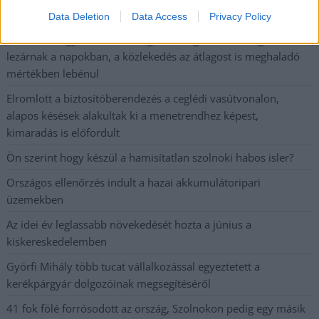
ez csak az egyik botrány
Data Deletion
Data Access
Privacy Policy
Szolnokon egy kulcsfontosságú körforgalmat részlegesen
lezárnak a napokban, a közlekedés az átlagost is meghaladó
mértékben lebénul
Elromlott a biztosítóberendezés a ceglédi vasútvonalon,
alapos késések alakultak ki a menetrendhez képest,
kimaradás is előfordult
Ön szerint hogy készül a hamisítatlan szolnoki habos isler?
Országos ellenőrzés indult a hazai akkumulátoripari
üzemekben
Az idei év leglassabb növekedését hozta a június a
kiskereskedelemben
Györfi Mihály több tucat vállalkozással egyeztetett a
kerékpárgyár dolgozóinak megsegítéséről
41 fok fölé forrósodott az ország, Szolnokon pedig egy másik