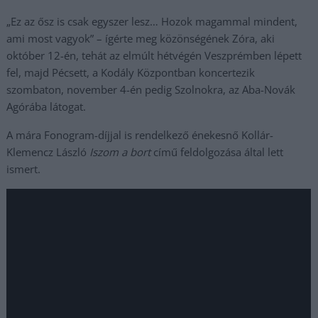
„Ez az ősz is csak egyszer lesz… Hozok magammal mindent,
ami most vagyok” – ígérte meg közönségének Zóra, aki
október 12-én, tehát az elmúlt hétvégén Veszprémben lépett
fel, majd Pécsett, a Kodály Központban koncertezik
szombaton, november 4-én pedig Szolnokra, az Aba-Novák
Agórába látogat.
A mára Fonogram-díjjal is rendelkező énekesnő Kollár-
Klemencz László
Iszom a bort
című feldolgozása által lett
ismert.