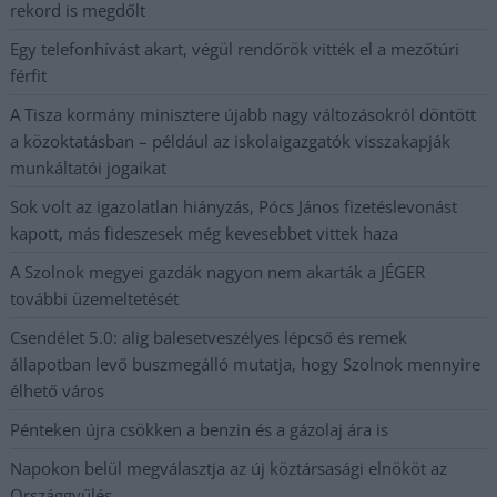
rekord is megdőlt
Egy telefonhívást akart, végül rendőrök vitték el a mezőtúri
férfit
A Tisza kormány minisztere újabb nagy változásokról döntött
a közoktatásban – például az iskolaigazgatók visszakapják
munkáltatói jogaikat
Sok volt az igazolatlan hiányzás, Pócs János fizetéslevonást
kapott, más fideszesek még kevesebbet vittek haza
A Szolnok megyei gazdák nagyon nem akarták a JÉGER
további üzemeltetését
Csendélet 5.0: alig balesetveszélyes lépcső és remek
állapotban levő buszmegálló mutatja, hogy Szolnok mennyire
élhető város
Pénteken újra csökken a benzin és a gázolaj ára is
Napokon belül megválasztja az új köztársasági elnököt az
Országgyűlés