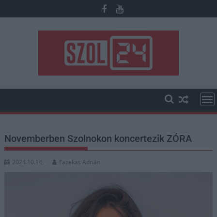
Skip
to
content
Novemberben Szolnokon koncertezik ZÓRA
2024.10.14.
Fazekas Adrián