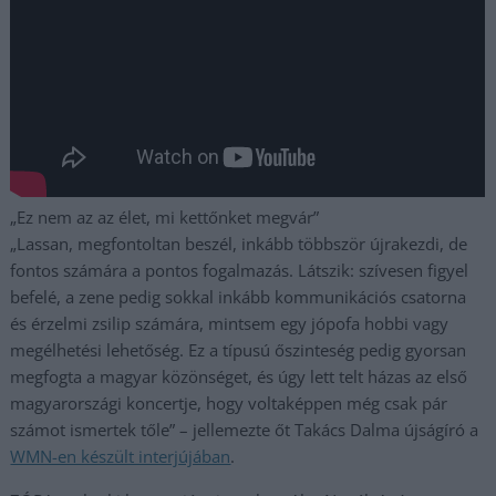
„Ez nem az az élet, mi kettőnket megvár”
„Lassan, megfontoltan beszél, inkább többször újrakezdi, de
fontos számára a pontos fogalmazás. Látszik: szívesen figyel
befelé, a zene pedig sokkal inkább kommunikációs csatorna
és érzelmi zsilip számára, mintsem egy jópofa hobbi vagy
megélhetési lehetőség. Ez a típusú őszinteség pedig gyorsan
megfogta a magyar közönséget, és úgy lett telt házas az első
magyarországi koncertje, hogy voltaképpen még csak pár
számot ismertek tőle” – jellemezte őt Takács Dalma újságíró a
WMN-en készült interjújában
.