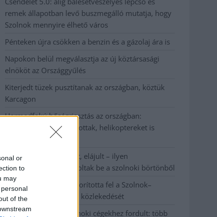
Csendélet 5.0: alig balesetveszélyes lépcső és
remek állapotban levő buszmegálló mutatja, hogy
Szolnok mennyire élhető város
Pénteken újra csökken a benzin és a gázolaj ára is
Napokon belül megválasztja az új köztársasági
elnököt az Országgyűlés
Kiterjedt tüzek pusztítanak az országban, köztük
Karcagon
Harmadfokú hőségriasztás az országban:
Szolnokon klímát javítottak, helikoptereket is
bevetettek a tüzeknél
A zárkában rosszul lett, elájult – ilyen
sonal or
körülményekről számoltak be a szolnoki börtönből
ection to
ou may
Váratlan fennakadás borította fel a Szolnok–
 personal
Kecskemét vasútvonal közlekedését
out of the
 downstream
A polgármester a szolnoki cégekhez fordult: több