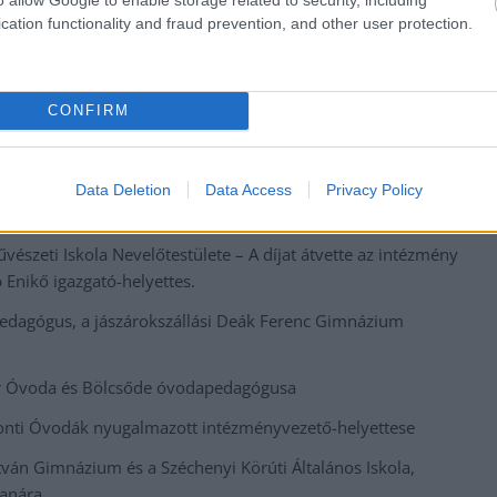
cation functionality and fraud prevention, and other user protection.
 zenetanár, a Jászapátin működő Rácz Aladár Zeneiskola
CONFIRM
j
:
ola matematika-fizika-informatika szakos tanára
Data Deletion
Data Access
Privacy Policy
aptista Alapfokú Művészeti Iskola igazgatója
észeti Iskola Nevelőtestülete – A díjat átvette az intézmény
b Enikő igazgató-helyettes.
dagógus, a jászárokszállási Deák Ferenc Gimnázium
ár Óvoda és Bölcsőde óvodapedagógusa
onti Óvodák nyugalmazott intézményvezető-helyettese
tván Gimnázium és a Széchenyi Körúti Általános Iskola,
tanára