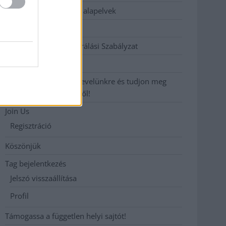
Etikai és függetlenségi alapelvek
Hirdetési árak
Hozzászólási és Moderálási Szabályzat
Impresszum
Iratkozzon fel heti hírlevelünkre és tudjon meg
még többet megyénkről!
Join Us
Regisztráció
Köszönjük
Tag bejelentkezés
Jelszó visszaállítása
Profil
Támogassa a független helyi sajtót!