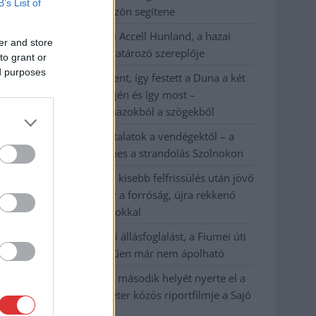
B’s List of
száz elbocsátott dolgozón segítene
Csődbe ment a tószegi Accell Hunland, a hazai
er and store
kerékpárgyártás meghatározó szereplője
to grant or
ed purposes
Egyszer fent, egyszer lent, így festett a Duna a két
évvel ezelőtti árvíz idején és így most –
fotógyűjtemény ugyanazokból a szögekből
Ilyenek eddig a tapasztalatok a vendégektől – a
hőhullám miatt ingyenes a strandolás Szolnokon
Nem biztató: a hétvégi kisebb felfrissülés után jövő
héten megint visszatér a forróság, újra rekkenő
hőség jön, akár 38 fokokkal
Közzétették a szakértői állásfoglalást, a Fiumei úti
fák többsége szakszerűen már nem ápolható
A MÚOSZ sajtódíjának második helyét nyerte el a
Borsod24 és a Paraméter közös riportfilmje a Sajó
szennyezéséről