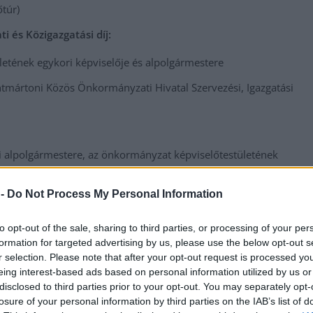
túr)
 és Közigazgatási díj:
etének egykori képviselője és alpolgármestere
mártoni Közös Önkormányzati Hivatal Szervezési, Igazgatási
i alpolgármestere, az önkormányzat képviselőtestületének
 -
Do Not Process My Personal Information
vatal Pénzügyi Osztályának vezetője
to opt-out of the sale, sharing to third parties, or processing of your per
formation for targeted advertising by us, please use the below opt-out s
r selection. Please note that after your opt-out request is processed y
eing interest-based ads based on personal information utilized by us or
disclosed to third parties prior to your opt-out. You may separately opt-
polgármestere
losure of your personal information by third parties on the IAB’s list of