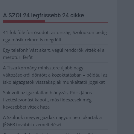
A SZOL24 legfrissebb 24 cikke
41 fok fölé forrósodott az ország, Szolnokon pedig
egy másik rekord is megdőlt
Egy telefonhívást akart, végül rendőrök vitték el a
mezőtúri férfit
A Tisza kormány minisztere újabb nagy
változásokról döntött a közoktatásban – például az
iskolaigazgatók visszakapják munkáltatói jogaikat
Sok volt az igazolatlan hiányzás, Pócs János
fizetéslevonást kapott, más fideszesek még
kevesebbet vittek haza
A Szolnok megyei gazdák nagyon nem akarták a
JÉGER további üzemeltetését