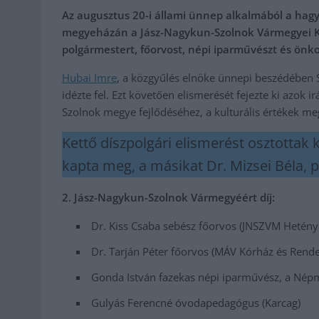
Az augusztus 20-i állami ünnep alkalmából a ha
megyeházán a Jász-Nagykun-Szolnok Vármegyei Köz
polgármestert, főorvost, népi iparművészt és önk
Hubai Imre
, a közgyűlés elnöke ünnepi beszédében Sz
idézte fel. Ezt követően elismerését fejezte ki azok 
Szolnok megye fejlődéséhez, a kulturális értékek me
Kettő díszpolgári elismerést osztottak k
kapta meg, a másikat Dr. Mizsei Béla, 
2. Jász-Nagykun-Szolnok Vármegyéért díj:
Dr. Kiss Csaba sebész főorvos (JNSZVM Hetény
Dr. Tarján Péter főorvos (MÁV Kórház és Rende
Gonda István fazekas népi iparművész, a Nép
Gulyás Ferencné óvodapedagógus (Karcag)