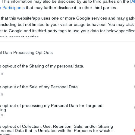
. This information may also be disclosed by us to third parties on the
IA
íj
:
Participants
that may further disclose it to other third parties.
 Vármegye Vármegye Vármegyei Hetényi Géza Kórház-
 that this website/app uses one or more Google services and may gath
gus főorvosa
including but not limited to your visit or usage behaviour. You may click 
 to Google and its third-party tags to use your data for below specifi
ermek háziorvosa
ogle consent section.
or Kórház sebész, gasztroenterológus főorvosa
l Data Processing Opt Outs
an élő szakgyógyszerész
o opt-out of the Sharing of my personal data.
szt Jász-Nagykun-Szolnok Vármegye Vármegye Megyei
In
yógyszerésze
o opt-out of the Sale of my Personal Data.
In
to opt-out of processing my Personal Data for Targeted
tte: Dr. Fazekas Miklós, a cég alapító-tulajdonosa
ing.
In
íj
:-
o opt-out of Collection, Use, Retention, Sale, and/or Sharing
ersonal Data that Is Unrelated with the Purposes for which it
m Orvosbiológiai Karának egyetemi adjunktusa
lected.