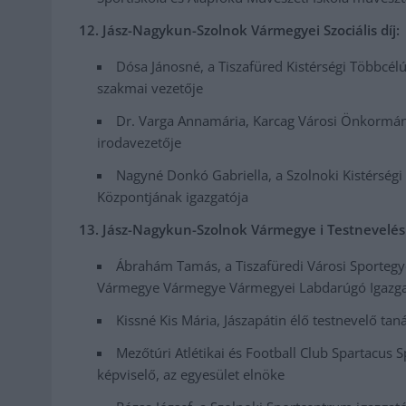
12. Jász-Nagykun-Szolnok Vármegyei Szociális díj:
Dósa Jánosné, a Tiszafüred Kistérségi Többcélú
szakmai vezetője
Dr. Varga Annamária, Karcag Városi Önkormányz
irodavezetője
Nagyné Donkó Gabriella, a Szolnoki Kistérségi 
Központjának igazgatója
13. Jász-Nagykun-Szolnok Vármegye i Testnevelési 
Ábrahám Tamás, a Tiszafüredi Városi Sportegy
Vármegye Vármegye Vármegyei Labdarúgó Igazgat
Kissné Kis Mária, Jászapátin élő testnevelő taná
Mezőtúri Atlétikai és Football Club Spartacus S
képviselő, az egyesület elnöke