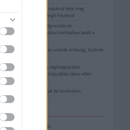
Tánccal, zeneszóval és vásárral telik meg
Jászberény, indul a Csángó Fesztivál
Meghosszabbított hőségriasztás és
vízkorlátozások, a mezőtúri kórházban leállt a
klíma
Átszervezi működését az osztrák óriáscég, Szolnok
is érintett
Tragédiába torkollott a segítségnyújtás
elmulasztása, három kisújszállási lakos ellen
emeltek vádat
Hatalmas lángok csaptak fel Szolnokon
Elérhetőség
Adatkezelési tájékoztató