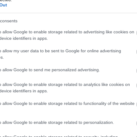
Out
ltal alapított Nagykunsági Környezetvédelmi Kft. és a Karcag
consents
rofit Kft. ügyvezető igazgatója
o allow Google to enable storage related to advertising like cookies on
igazgatója, a Jászsági Menedzser Klub Egyesület elnöke
evice identifiers in apps.
di székhelyű Józsa Építőipari, Kereskedelmi és Szolgáltató Kft.
o allow my user data to be sent to Google for online advertising
s.
 díj
:
to allow Google to send me personalized advertising.
Dr. Mester Edit igazgató
o allow Google to enable storage related to analytics like cookies on
 átvette: Seres Attiláné
evice identifiers in apps.
Barabás Botond igazgató
o allow Google to enable storage related to functionality of the website
j
:
o allow Google to enable storage related to personalization.
A díjat átvette: Monoki Kálmánné és Márki István
a – A díjat átvette: Plósz Csilla Margit intézményvezető és
o allow Google to enable storage related to security, including