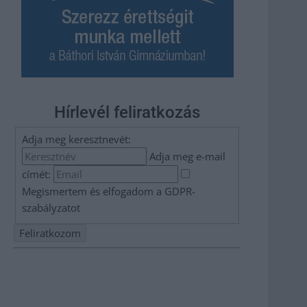
Hírlevél feliratkozás
Adja meg keresztnevét:
Adja meg e-mail
címét:
Megismertem és elfogadom a
GDPR-
szabályzat
ot
Nem szeretne lemaradni semmiről? Csak egy kattintás, és
hírlevelünk a legfrissebb információkkal és exkluzív
tartalmakkal hétről hétre postaládájába érkezik!