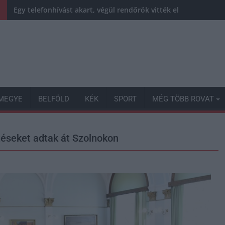
Egy telefonhívást akart, végül rendőrök vitték el a mezőtúri fé
MEGYE
BELFÖLD
KÉK
SPORT
MÉG TÖBB ROVAT
téseket adtak át Szolnokon