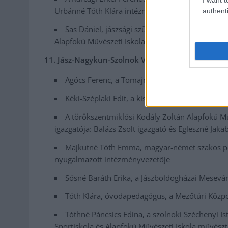
Urbánné Tóth Klára intézményvezető-helyettes
authenti
Sas Dániel, jászsági születésű zongoraművész,
Alapfokú Művészeti Iskola igazgatója.
11. Jász-Nagykun-Szolnok Vármegye Pedagógiai dí
Agócs Ferenc, a Tomajmonostorai Általános Isk
Kéki-Széplaki Edit, a kisújszállási székhelyű B
A törökszentmiklósi Kodály Zoltán Alapfokú Műv
igazgatója: Balázs Zsolt igazgató és Egleszné Jaka
Majkutné Tóth Emma, magyar-német szakos pe
nyugalmazott intézményvezetője
Sósné Baráth Erika, a Jászboldogházai Mesev
Tóth Klára, óvodapedagógus, a Mezőtúri Közp
Tóthné Páncsics Edina, a szolnoki Széchenyi Is
Sportiskola és Alapfokú Művészeti Iskola művész