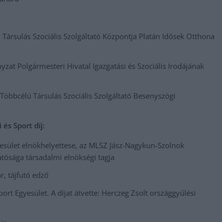
 Társulás Szociális Szolgáltató Központja Platán Idősek Otthona
at Polgármesteri Hivatal Igazgatási és Szociális Irodájának
Többcélú Társulás Szociális Szolgáltató Besenyszögi
és Sport díj:
esület elnökhelyettese, az MLSZ Jász-Nagykun-Szolnok
ósága társadalmi elnökségi tagja
r, tájfutó edző
port Egyesület. A díjat átvette: Herczeg Zsolt országgyűlési