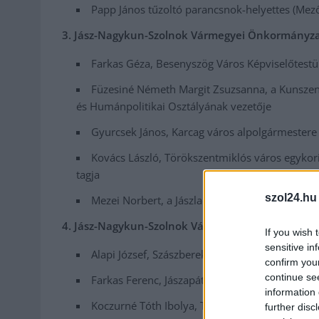
Papp János tűzoltó parancsnok-helyettes (Mező
3. Jász-Nagykun-Szolnok Vármegyei Önkormányzati
Farkas Géza, Besenyszög Város Képviselőtestül
Füzesiné Németh Margit Zsuzsanna, a Kunszent
és Humánpolitikai Osztályának vezetője
Gyurcsek János, Karcag város alpolgármestere
Kovács László, Törökszentmiklós város egykor
tagja
szol24.hu
Mezei Norbert, a Jászladányi Polgármesteri Hi
4. Jász-Nagykun-Szolnok Vármegyében díj
:
If you wish 
sensitive in
Alapi József, Szászberek község polgármestere
confirm you
continue se
Farkas Ferenc, Jászapáti város polgármestere
information 
Koczurné Tóth Ibolya, Tiszaszentimre község 
further disc