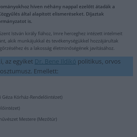
gyományokhoz híven néhány nappal ezelőtt átadák a
gyűlés által alapított elismeréseket. Díjaztak
ormányzatot is.
ent István király fiához, Imre herceghez intézett intelmeit
iránt, akik munkájukkal és tevékenységükkel hozzájárultak
gőrzéséhez és a lakosság életminőségének javításához.
i, az egyiket
Dr. Bene Ildikó
politikus, orvos
posztumusz. Emellett:
i Géza Kórház-Rendelőintézet)
lőintézet)
művészet Mestere (Mezőtúr)