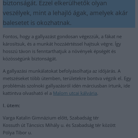
biztonságát. Ezzel elkerülhetők olyan
veszélyek, mint a lehajló ágak, amelyek akár
balesetet is okozhatnak.
Fontos, hogy a gallyazást gondosan végezzük, a fákat ne
károsítsuk, és a munkát hozzáértéssel hajtsuk végre. Így
hosszú távon is fenntarthatjuk a növények épségét és
közösségünk biztonságát.
A gallyazási munkálatokat befolyásolhatja az időjárás. A
metszéseket több ütemben, területekre bontva végzik el. Egy
problémás szolnoki gallyazásról idén márciusban írtunk, ide
kattintva olvasható el a
Malom utcai kálvária
.
I. ütem:
Varga Katalin Gimnázium előtt, Szabadság tér
Kossuth út Táncsics Mihály u. és Szabadság tér között
Pólya Tibor u.