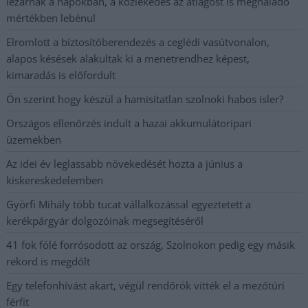
lezárnak a napokban, a közlekedés az átlagost is meghaladó
mértékben lebénul
Elromlott a biztosítóberendezés a ceglédi vasútvonalon,
alapos késések alakultak ki a menetrendhez képest,
kimaradás is előfordult
Ön szerint hogy készül a hamisítatlan szolnoki habos isler?
Országos ellenőrzés indult a hazai akkumulátoripari
üzemekben
Az idei év leglassabb növekedését hozta a június a
kiskereskedelemben
Györfi Mihály több tucat vállalkozással egyeztetett a
kerékpárgyár dolgozóinak megsegítéséről
41 fok fölé forrósodott az ország, Szolnokon pedig egy másik
rekord is megdőlt
Egy telefonhívást akart, végül rendőrök vitték el a mezőtúri
férfit