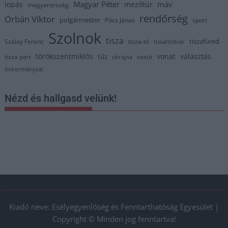
Magyar Péter
máv
lopás
mezőtúr
magyarország
rendőrség
Orbán Viktor
polgármester
Pócs János
sport
Szolnok
tisza
tiszafüred
Szalay Ferenc
tisza-tó
tiszaföldvár
törökszentmiklós
vonat
választás
tűz
tisza part
vasút
ukrajna
önkormányzat
Nézd és hallgasd velünk!
Kiadó neve: Esélyegyenlőség és Fenntarthatóság Egyesület |
Copyright © Minden jog fenntartva!