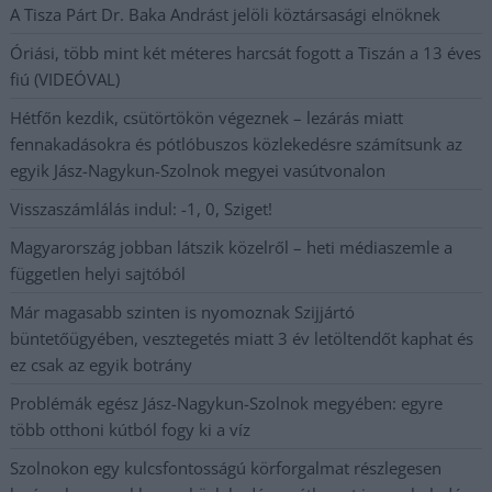
A Tisza Párt Dr. Baka Andrást jelöli köztársasági elnöknek
Óriási, több mint két méteres harcsát fogott a Tiszán a 13 éves
fiú (VIDEÓVAL)
Hétfőn kezdik, csütörtökön végeznek – lezárás miatt
fennakadásokra és pótlóbuszos közlekedésre számítsunk az
egyik Jász-Nagykun-Szolnok megyei vasútvonalon
Visszaszámlálás indul: -1, 0, Sziget!
Magyarország jobban látszik közelről – heti médiaszemle a
független helyi sajtóból
Már magasabb szinten is nyomoznak Szijjártó
büntetőügyében, vesztegetés miatt 3 év letöltendőt kaphat és
ez csak az egyik botrány
Problémák egész Jász-Nagykun-Szolnok megyében: egyre
több otthoni kútból fogy ki a víz
Szolnokon egy kulcsfontosságú körforgalmat részlegesen