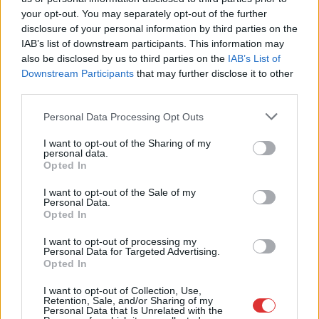
2026.08.07.
Farkas András
your opt-out. You may separately opt-out of the further
Ön szerint hogy készül a hamisítatlan szolnoki
disclosure of your personal information by third parties on the
habos isler?
IAB’s list of downstream participants. This information may
Igazi retró klasszikus desszert, amelyet generációk óta
also be disclosed by us to third parties on the
IAB’s List of
szeretnek, és amelyet sokan ma is próbálnak otthon
Downstream Participants
that may further disclose it to other
újraalkotni....
third parties.
Szolnok
Please note that this website/app uses one or more Google
Personal Data Processing Opt Outs
services and may gather and store information including but
not limited to your visit or usage behaviour. You may click to
I want to opt-out of the Sharing of my
personal data.
grant or deny consent to Google and its third-party tags to
Opted In
use your data for below specified purposes in below Google
consent section.
I want to opt-out of the Sale of my
Personal Data.
Opted In
I want to opt-out of processing my
Personal Data for Targeted Advertising.
Opted In
I want to opt-out of Collection, Use,
Retention, Sale, and/or Sharing of my
Personal Data that Is Unrelated with the