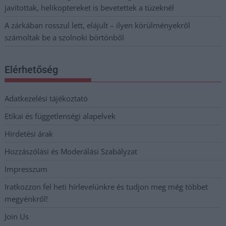
javítottak, helikoptereket is bevetettek a tüzeknél
A zárkában rosszul lett, elájult – ilyen körülményekről
számoltak be a szolnoki börtönből
Elérhetőség
Adatkezelési tájékoztató
Etikai és függetlenségi alapelvek
Hirdetési árak
Hozzászólási és Moderálási Szabályzat
Impresszum
Iratkozzon fel heti hírlevelünkre és tudjon meg még többet
megyénkről!
Join Us