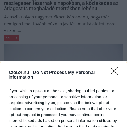
részlegesen lezárnak a napokban, a közlekedés az
átlagost is meghaladó mértékben lebénul
Az aszfalt olyan nagymértékben károsodott, hogy már
nemigen lehet tovább húzni a javítási munkálatokat, ezzel
viszont...
Szolnok
szol24.hu -
Do Not Process My Personal
Information
If you wish to opt-out of the sale, sharing to third parties, or
processing of your personal or sensitive information for
targeted advertising by us, please use the below opt-out
section to confirm your selection. Please note that after your
opt-out request is processed you may continue seeing
interest-based ads based on personal information utilized by
us or personal information disclosed to third parties prior to