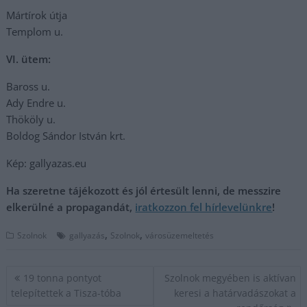
Mártírok útja
Templom u.
VI. ütem:
Baross u.
Ady Endre u.
Thököly u.
Boldog Sándor István krt.
Kép: gallyazas.eu
Ha szeretne tájékozott és jól értesült lenni, de messzire
elkerülné a propagandát,
iratkozzon fel hírlevelünkre
!
,
,
Szolnok
gallyazás
Szolnok
városüzemeltetés
Bejegyzés
19 tonna pontyot
Szolnok megyében is aktívan
navigáció
telepítettek a Tisza-tóba
keresi a határvadászokat a