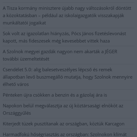
A Tisza kormány minisztere újabb nagy változásokról döntött
a közoktatásban – például az iskolaigazgatók visszakapják
munkáltatói jogaikat
Sok volt az igazolatlan hiányzás, Pócs János fizetéslevonást
kapott, más fideszesek még kevesebbet vittek haza
A Szolnok megyei gazdák nagyon nem akarták a JÉGER
további üzemeltetését
Csendélet 5.0: alig balesetveszélyes lépcső és remek
állapotban levő buszmegálló mutatja, hogy Szolnok mennyire
élhető város
Pénteken újra csökken a benzin és a gázolaj ára is
Napokon belül megválasztja az új köztársasági elnököt az
Országgyűlés
Kiterjedt tüzek pusztítanak az országban, köztük Karcagon
Harmadfokú hőségriasztás az országban: Szolnokon klímát