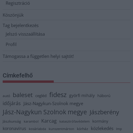
Regisztráció
Köszönjük
Tag bejelentkezés
Jelszó visszaállítása
Profil
Támogassa a független helyi sajtót!
Címkefelhő
fidesz
baleset
györfi mihály
cegléd
háború
autó
időjárás
Jász-Nagykun-Szolnok megye
Jász-Nagykun Szolnok megye
Jászberény
Karcag
kormány
Jászkunság
karambol
katasztrófavédelem
közlekedés
koronavírus
kórház
kosárlabda
kunszentmárton
lmp