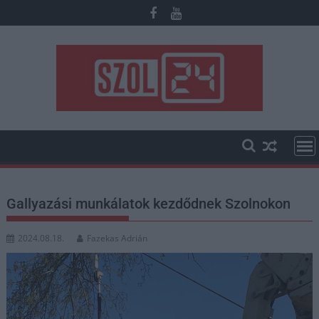
Skip
to
content
Gallyazási munkálatok kezdődnek Szolnokon
2024.08.18.
Fazekas Adrián