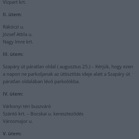
Vízpart krt.
II. ütem:
Rákóczi u.
József Attila u.
Nagy Imre krt.
III. ütem:
Szapáry út páratlan oldal ( augusztus 25.) – Kérjük, hogy ezen
a napon ne parkoljanak az úttisztítás ideje alatt a Szapáry út
páratlan oldalában lévő parkolókba.
IV. ütem:
Várkonyi téri buszváró
Szántó krt. – Bocskai u. kereszteződés
Városmajor u.
V. ütem: