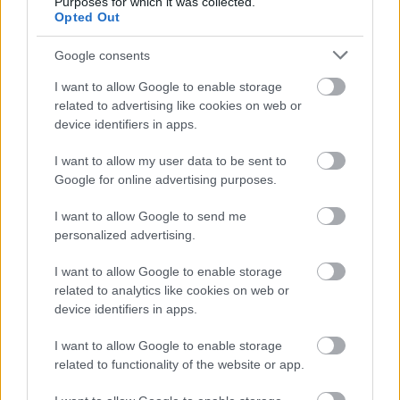
Purposes for which it was collected.
2026.08.07.
Horváth Zsolt
Opted Out
Györfi Mihály több tucat vállalkozással egyeztetett
a kerékpárgyár dolgozóinak megsegítéséről
Google consents
Rövid idő alatt számos vállalkozás jelezte, hogy segítene
I want to allow Google to enable storage
azoknak a munkavállalóknak, akik a tószegi kerékpárgyár
related to advertising like cookies on web or
bezárása...
device identifiers in apps.
Szolnok
I want to allow my user data to be sent to
Google for online advertising purposes.
I want to allow Google to send me
personalized advertising.
I want to allow Google to enable storage
related to analytics like cookies on web or
device identifiers in apps.
I want to allow Google to enable storage
related to functionality of the website or app.