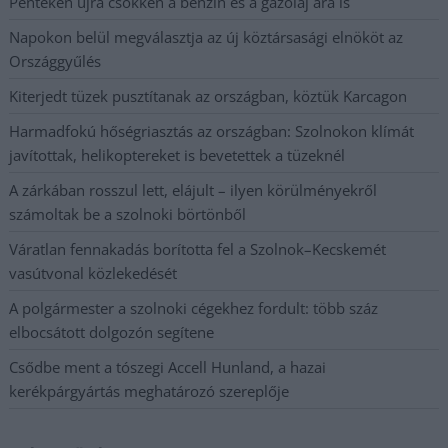
Pénteken újra csökken a benzin és a gázolaj ára is
Napokon belül megválasztja az új köztársasági elnököt az
Országgyűlés
Kiterjedt tüzek pusztítanak az országban, köztük Karcagon
Harmadfokú hőségriasztás az országban: Szolnokon klímát
javítottak, helikoptereket is bevetettek a tüzeknél
A zárkában rosszul lett, elájult – ilyen körülményekről
számoltak be a szolnoki börtönből
Váratlan fennakadás borította fel a Szolnok–Kecskemét
vasútvonal közlekedését
A polgármester a szolnoki cégekhez fordult: több száz
elbocsátott dolgozón segítene
Csődbe ment a tószegi Accell Hunland, a hazai
kerékpárgyártás meghatározó szereplője