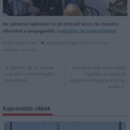
Ha szeretne tájékozott és jól értesült lenni, de messzire
elkerülné a propagandát,
iratkozzon fel hírlevelünkre
!
,
,
,
JNSZ megyei hírek
Jászberény
Magyar Péter
Pócs János
,
találkozás
tisza párt
Bejegyzés
Szolnok: így jó, szórjuk
Újra vörös kód, vasárnaptól
navigáció
csak tele a várost illegális
legalább öt napon át
hulladékkal
magasfokú hőségriasztás lép
életbe
Kapcsolódó cikkek