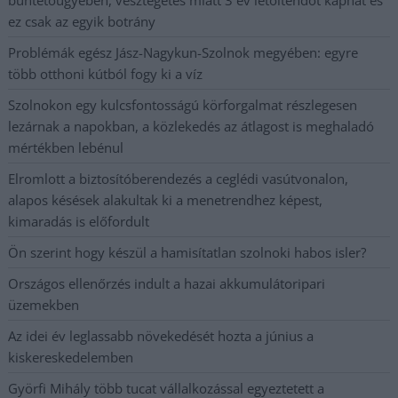
büntetőügyében, vesztegetés miatt 3 év letöltendőt kaphat és
ez csak az egyik botrány
Problémák egész Jász-Nagykun-Szolnok megyében: egyre
több otthoni kútból fogy ki a víz
Szolnokon egy kulcsfontosságú körforgalmat részlegesen
lezárnak a napokban, a közlekedés az átlagost is meghaladó
mértékben lebénul
Elromlott a biztosítóberendezés a ceglédi vasútvonalon,
alapos késések alakultak ki a menetrendhez képest,
kimaradás is előfordult
Ön szerint hogy készül a hamisítatlan szolnoki habos isler?
Országos ellenőrzés indult a hazai akkumulátoripari
üzemekben
Az idei év leglassabb növekedését hozta a június a
kiskereskedelemben
Györfi Mihály több tucat vállalkozással egyeztetett a