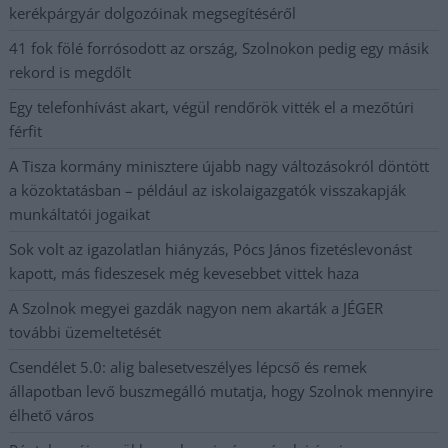
kerékpárgyár dolgozóinak megsegítéséről
41 fok fölé forrósodott az ország, Szolnokon pedig egy másik
rekord is megdőlt
Egy telefonhívást akart, végül rendőrök vitték el a mezőtúri
férfit
A Tisza kormány minisztere újabb nagy változásokról döntött
a közoktatásban – például az iskolaigazgatók visszakapják
munkáltatói jogaikat
Sok volt az igazolatlan hiányzás, Pócs János fizetéslevonást
kapott, más fideszesek még kevesebbet vittek haza
A Szolnok megyei gazdák nagyon nem akarták a JÉGER
további üzemeltetését
Csendélet 5.0: alig balesetveszélyes lépcső és remek
állapotban levő buszmegálló mutatja, hogy Szolnok mennyire
élhető város