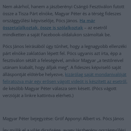
Nem akárhol, hanem a jászberényi Csángó Fesztiválon futott
össze a Tisza Párt elnöke, Magyar Péter és a térség fideszes
országgyűlési képviselője, Pócs János.
Ha már
összetalálkoztak, össze is szólalkoztak
– az esetről
mindketten a saját Facebook-oldalukon számoltak be.
Pócs János leírásából úgy tűnhet, hogy a legnagyobb ellenzéki
párt elnöke zaklatóan lépett fel. Pócs ugyanis azt írta, épp a
fesztiválon sétált a feleségével, amikor Magyar „a testőreivel
utánam kiabált, hogy álljak meg”. A fideszes képviselő saját
álláspontját előtérbe helyezve,
kizárólag saját mondanivalóját
feliratozva már egy erősen vágott videót is készített az esetről,
de később Magyar Péter válasza sem késett. (Pócs vágott
verzióját a linkre kattintva elérheti.)
Magyar Péter bejegyzése: Gróf Apponyi Albert vs. Pócs János
Így múlik el a világ dicsősége, avagy Jászberény országgyűlési