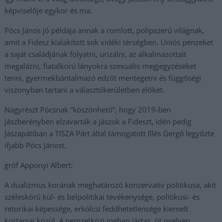
képviselője egykor és ma.
Pócs János jó példája annak a romlott, polipszerű világnak,
amit a Fidesz kialakított sok vidéki térségben. Uniós pénzeket
a saját családjának folyatni, urizálni, az alkalmazottait
megalázni, fiatalkorú lányokra szexuális megjegyzéseket
tenni, gyermekbántalmazó edzőt mentegetni és függőségi
viszonyban tartani a választókerületben élőket.
Nagyrészt Pócsnak “köszönhető”, hogy 2019-ben
Jászberényben elzavarták a jászok a Fideszt, idén pedig
Jászapátiban a TISZA Párt által támogatott Illés Gergő legyőzte
ifjabb Pócs Jánost.
gróf Apponyi Albert:
A dualizmus korának meghatározó konzervatív politikusa, akit
széleskörű kül- és belpolitikai tevékenysége, politikusi- és
retorikai képessége, erkölcsi feddhetetlensége kiemelt
kortársai közül. A nemzetközi jogban jártas, öt nyelven