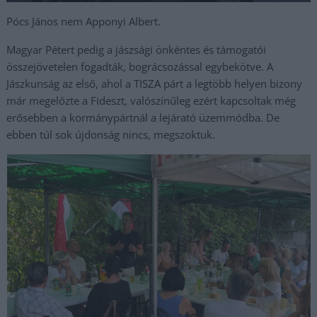
Pócs János nem Apponyi Albert.
Magyar Pétert pedig a jászsági önkéntes és támogatói
összejövetelen fogadták, bográcsozással egybekötve. A
Jászkunság az első, ahol a TISZA párt a legtöbb helyen bizony
már megelőzte a Fideszt, valószínűleg ezért kapcsoltak még
erősebben a kormánypártnál a lejárató üzemmódba. De
ebben túl sok újdonság nincs, megszoktuk.