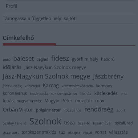
Profil
Támogassa a független helyi sajtót!
Címkefelhő
fidesz
baleset
györfi mihály
cegléd
háború
autó
időjárás
Jász-Nagykun-Szolnok megye
Jász-Nagykun Szolnok megye
Jászberény
Karcag
kormány
Jászkunság
karambol
katasztrófavédelem
közlekedés
koronavírus
kórház
kosárlabda
kunszentmárton
lmp
Magyar Péter
máv
lopás
mezőtúr
magyarország
rendőrség
Orbán Viktor
polgármester
Pócs János
sport
Szolnok
tisza
tiszafüred
Szalay Ferenc
tisza-tó
tiszaföldvár
törökszentmiklós
vonat
választás
tűz
tisza part
vasút
ukrajna