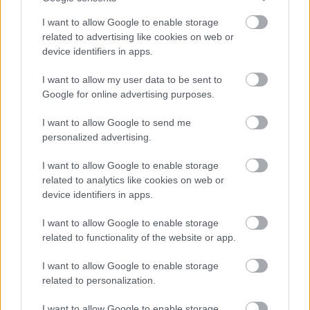
I want to allow Google to enable storage
related to advertising like cookies on web or
device identifiers in apps.
I want to allow my user data to be sent to
Google for online advertising purposes.
I want to allow Google to send me
personalized advertising.
I want to allow Google to enable storage
related to analytics like cookies on web or
device identifiers in apps.
2026.08.06.
Fazekas Adrián
I want to allow Google to enable storage
A Szolnok megyei gazdák nagyon nem akarták a
related to functionality of the website or app.
JÉGER további üzemeltetését
Ahogy korábban már írtunk róla, megyei szinten
I want to allow Google to enable storage
related to personalization.
alkalmazkodik a gazdálkodók döntéséhez az
Agrárminisztérium és a Nemzeti...
I want to allow Google to enable storage