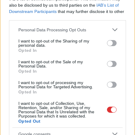
also be disclosed by us to third parties on the
IAB’s List of
Downstream Participants
that may further disclose it to other
third parties.
Please note that this website/app uses one or more Google
Personal Data Processing Opt Outs
services and may gather and store information including but
not limited to your visit or usage behaviour. You may click to
I want to opt-out of the Sharing of my
personal data.
grant or deny consent to Google and its third-party tags to
Opted In
use your data for below specified purposes in below Google
consent section.
I want to opt-out of the Sale of my
Personal Data.
Opted In
I want to opt-out of processing my
2026.08.06.
Kiss Lajos
Personal Data for Targeted Advertising.
Sok volt az igazolatlan hiányzás, Pócs János
Opted In
fizetéslevonást kapott, más fideszesek még
kevesebbet vittek haza
I want to opt-out of Collection, Use,
Retention, Sale, and/or Sharing of my
A jászsági fideszes képviselő túl sokszor hiányzott
Personal Data that Is Unrelated with the
Purposes for which it was collected.
igazolatlanul a szavazásokról, de még mindig olcsón
Opted Out
megúszta ahhoz...
JNSZ megyei hírek
Google consents