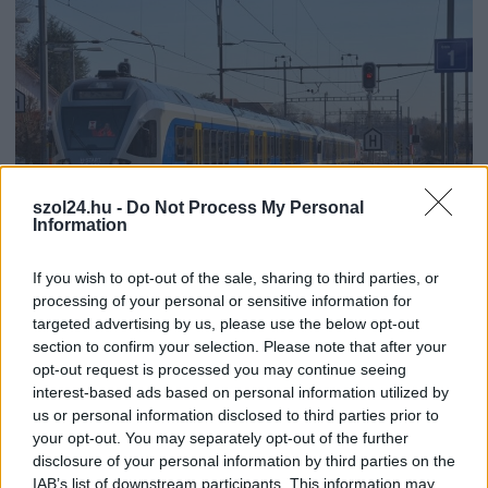
szol24.hu -
Do Not Process My Personal
Information
If you wish to opt-out of the sale, sharing to third parties, or
2026.08.07.
Kiss Lajos
processing of your personal or sensitive information for
Elromlott a biztosítóberendezés a ceglédi
targeted advertising by us, please use the below opt-out
vasútvonalon, alapos késések alakultak ki a
section to confirm your selection. Please note that after your
menetrendhez képest, kimaradás is előfordult
opt-out request is processed you may continue seeing
Napok óta tart a rendkívüli kánikula, a biztosítóberendezés
interest-based ads based on personal information utilized by
pedig újra megadta magát a ceglédi vonalon, így...
us or personal information disclosed to third parties prior to
your opt-out. You may separately opt-out of the further
JNSZ megyei hírek
disclosure of your personal information by third parties on the
IAB’s list of downstream participants. This information may