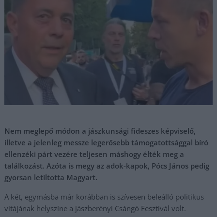
Nem meglepő módon a jászkunsági fideszes képviselő,
illetve a jelenleg messze legerősebb támogatottsággal bíró
ellenzéki párt vezére teljesen máshogy élték meg a
találkozást. Azóta is megy az adok-kapok, Pócs János pedig
gyorsan letiltotta Magyart.
A két, egymásba már korábban is szívesen beleálló politikus
vitájának helyszíne a jászberényi Csángó Fesztivál volt.