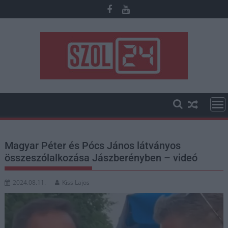
Skip
to
content
Magyar Péter és Pócs János látványos
összeszólalkozása Jászberényben – videó
2024.08.11.
Kiss Lajos