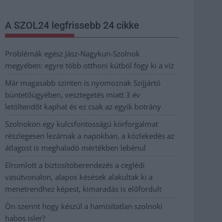
A SZOL24 legfrissebb 24 cikke
Problémák egész Jász-Nagykun-Szolnok
megyében: egyre több otthoni kútból fogy ki a víz
Már magasabb szinten is nyomoznak Szijjártó
büntetőügyében, vesztegetés miatt 3 év
letöltendőt kaphat és ez csak az egyik botrány
Szolnokon egy kulcsfontosságú körforgalmat
részlegesen lezárnak a napokban, a közlekedés az
átlagost is meghaladó mértékben lebénul
Elromlott a biztosítóberendezés a ceglédi
vasútvonalon, alapos késések alakultak ki a
menetrendhez képest, kimaradás is előfordult
Ön szerint hogy készül a hamisítatlan szolnoki
habos isler?