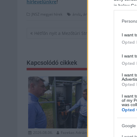
hírlevelünkre
!
in below Go
,
,
JNSZ megyei hírek
árvíz
árvízvédelmi gyakorlat
tisza
Persona
Bejegyzés
Hétfőn nyit a Mezőtúri Strandfürdő
I want t
navigáció
Opted 
I want t
Kapcsolódó cikkek
Opted 
I want 
Advertis
Opted 
I want t
of my P
was col
Opted 
Google 
2026.08.06.
Fazekas Adrián
2026.08.06.
I want t