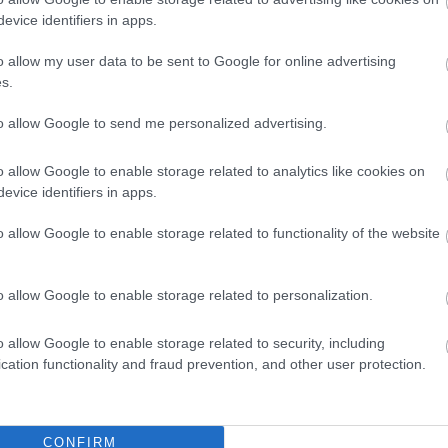
t a tószegi Accell
Tánccal, zeneszóval és vásárral
evice identifiers in apps.
 hazai
telik meg Jászberény, indul a
ártás meghatározó
Csángó Fesztivál
o allow my user data to be sent to Google for online advertising
Ismét a Kárpát-medencei folklór és a
s.
elés a tószegi üzemben,
hagyományőrzés központjává válik
olland anyavállalat
to allow Google to send me personalized advertising.
Jászberény, ma indul a XXXIV.
dékot kért. Az európai
Csángó Fesztivált....
..
o allow Google to enable storage related to analytics like cookies on
JNSZ megyei hírek
evice identifiers in apps.
ek
o allow Google to enable storage related to functionality of the website
o allow Google to enable storage related to personalization.
o allow Google to enable storage related to security, including
cation functionality and fraud prevention, and other user protection.
CONFIRM