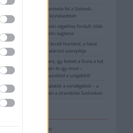
Váratlan fennakadás borította fel a Szolnok–
Kecskemét vasútvonal közlekedését
A polgármester a szolnoki cégekhez fordult: több
száz elbocsátott dolgozón segítene
Csődbe ment a tószegi Accell Hunland, a hazai
kerékpárgyártás meghatározó szereplője
Egyszer fent, egyszer lent, így festett a Duna a két
évvel ezelőtti árvíz idején és így most –
fotógyűjtemény ugyanazokból a szögekből
Ilyenek eddig a tapasztalatok a vendégektől – a
hőhullám miatt ingyenes a strandolás Szolnokon
Elérhetőség
Adatkezelési tájékoztató