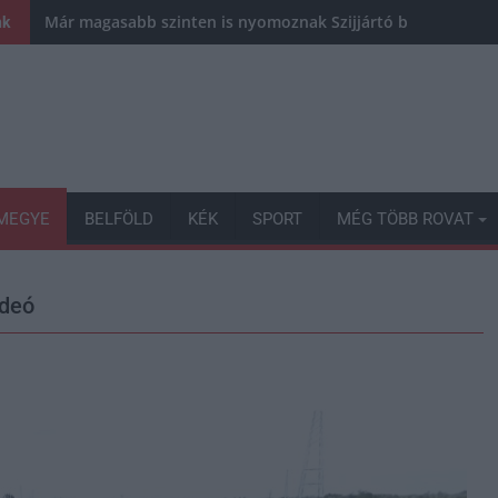
Már magasabb szinten is nyomoznak Szijjártó büntetőügyébe
nk
MEGYE
BELFÖLD
KÉK
SPORT
MÉG TÖBB ROVAT
ideó