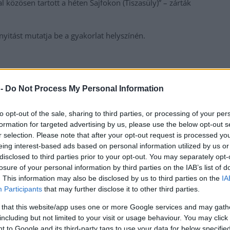
 közösen tartott a héten Sajfokon (Tiszasüly)” – zárták
ónyitást mutatja be a gyakorlat helyszínén.
 -
Do Not Process My Personal Information
to opt-out of the sale, sharing to third parties, or processing of your per
formation for targeted advertising by us, please use the below opt-out s
r selection. Please note that after your opt-out request is processed y
eing interest-based ads based on personal information utilized by us or
disclosed to third parties prior to your opt-out. You may separately opt-
losure of your personal information by third parties on the IAB’s list of
. This information may also be disclosed by us to third parties on the
IA
Participants
that may further disclose it to other third parties.
 that this website/app uses one or more Google services and may gath
including but not limited to your visit or usage behaviour. You may click 
messzire elkerülné a propagandát,
iratkozzon fel
 to Google and its third-party tags to use your data for below specifi