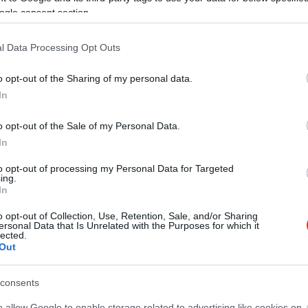
ogle consent section.
l Data Processing Opt Outs
Ez is ígéret maradt: most éppen azért nem épül a
o opt-out of the Sharing of my personal data.
szolnoki fürdő, mert vihar volt
In
o opt-out of the Sale of my Personal Data.
In
to opt-out of processing my Personal Data for Targeted
ing.
In
o opt-out of Collection, Use, Retention, Sale, and/or Sharing
ersonal Data that Is Unrelated with the Purposes for which it
lected.
Out
consents
Fazekas Adrián
2026.08.05.
szol24.hu
o allow Google to enable storage related to advertising like cookies on