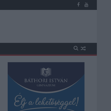
n, vesztegetés miatt 3 év letöltendőt kaphat és ez csak az egyi