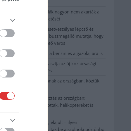
kevesebbet vittek haza
A Szolnok megyei gazdák nagyon nem akarták a
JÉGER további üzemeltetését
Csendélet 5.0: alig balesetveszélyes lépcső és
remek állapotban levő buszmegálló mutatja, hogy
Szolnok mennyire élhető város
Pénteken újra csökken a benzin és a gázolaj ára is
Napokon belül megválasztja az új köztársasági
elnököt az Országgyűlés
Kiterjedt tüzek pusztítanak az országban, köztük
Karcagon
Harmadfokú hőségriasztás az országban:
Szolnokon klímát javítottak, helikoptereket is
bevetettek a tüzeknél
A zárkában rosszul lett, elájult – ilyen
körülményekről számoltak be a szolnoki börtönből