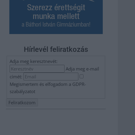
Hírlevél feliratkozás
Adja meg keresztnevét:
Adja meg e-mail
címét:
Megismertem és elfogadom a
GDPR-
szabályzat
ot
Nem szeretne lemaradni semmiről? Csak egy kattintás, és
hírlevelünk a legfrissebb információkkal és exkluzív
tartalmakkal hétről hétre postaládájába érkezik!