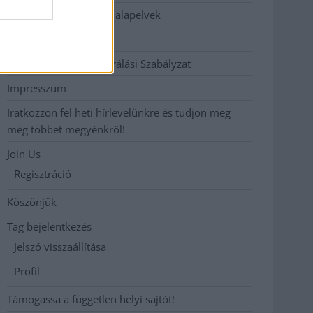
Etikai és függetlenségi alapelvek
Hirdetési árak
Hozzászólási és Moderálási Szabályzat
Impresszum
Iratkozzon fel heti hírlevelünkre és tudjon meg
még többet megyénkről!
Join Us
Regisztráció
Köszönjük
Tag bejelentkezés
Jelszó visszaállítása
Profil
Támogassa a független helyi sajtót!