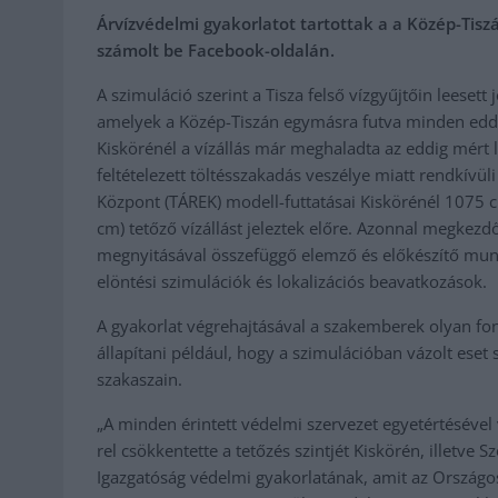
Árvízvédelmi gyakorlatot tartottak a a Közép-Tiszá
számolt be Facebook-oldalán.
A szimuláció szerint a Tisza felső vízgyűjtőin leeset
amelyek a Közép-Tiszán egymásra futva minden edd
Kiskörénél a vízállás már meghaladta az eddig mért 
feltételezett töltésszakadás veszélye miatt rendkívül
Központ (TÁREK) modell-futtatásai Kiskörénél 1075
cm) tetőző vízállást jeleztek előre. Azonnal megkezd
megnyitásával összefüggő elemző és előkészítő munk
elöntési szimulációk és lokalizációs beavatkozások.
A gyakorlat végrehajtásával a szakemberek olyan fo
állapítani például, hogy a szimulációban vázolt eset 
szakaszain.
„A minden érintett védelmi szervezet egyetértésével
rel csökkentette a tetőzés szintjét Kiskörén, illetve 
Igazgatóság védelmi gyakorlatának, amit az Országos