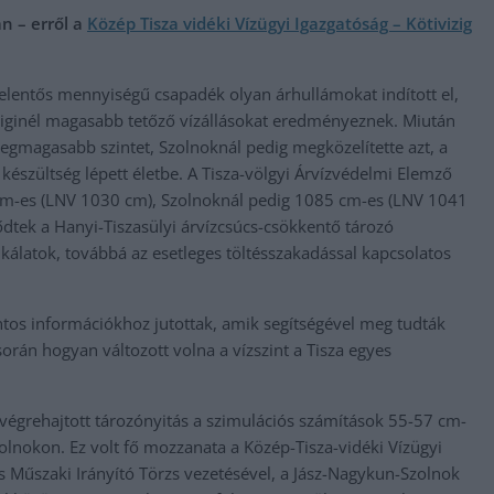
n – erről a
Közép Tisza vidéki Vízügyi Igazgatóság – Kötivizig
t jelentős mennyiségű csapadék olyan árhullámokat indított el,
iginél magasabb tetőző vízállásokat eredményeznek. Miután
legmagasabb szintet, Szolnoknál pedig megközelítette azt, a
i készültség lépett életbe. A Tisza-völgyi Árvízvédelmi Elemző
 cm-es (LNV 1030 cm), Szolnoknál pedig 1085 cm-es (LNV 1041
ődtek a Hanyi-Tiszasülyi árvízcsúcs-csökkentő tározó
álatok, továbbá az esetleges töltésszakadással kapcsolatos
ntos információkhoz jutottak, amik segítségével meg tudták
során hogyan változott volna a vízszint a Tisza egyes
 végrehajtott tározónyitás a szimulációs számítások 55-57 cm-
Szolnokon. Ez volt fő mozzanata a Közép-Tisza-vidéki Vízügyi
 Műszaki Irányító Törzs vezetésével, a Jász-Nagykun-Szolnok