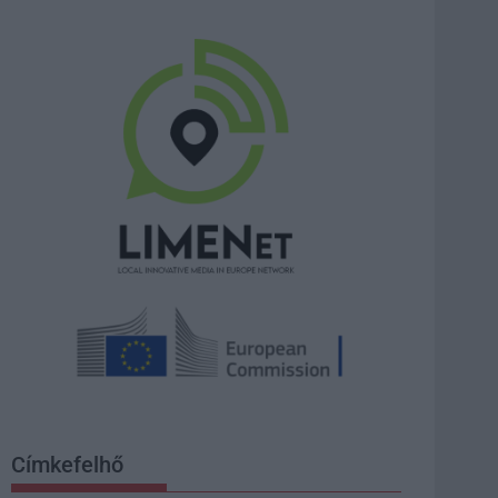
Címkefelhő