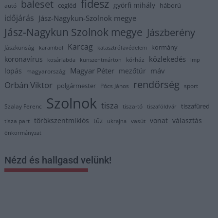
fidesz
baleset
györfi mihály
cegléd
háború
autó
időjárás
Jász-Nagykun-Szolnok megye
Jász-Nagykun Szolnok megye
Jászberény
Karcag
kormány
Jászkunság
karambol
katasztrófavédelem
közlekedés
koronavírus
kórház
kosárlabda
kunszentmárton
lmp
Magyar Péter
máv
lopás
mezőtúr
magyarország
rendőrség
Orbán Viktor
polgármester
Pócs János
sport
Szolnok
tisza
tiszafüred
Szalay Ferenc
tisza-tó
tiszaföldvár
törökszentmiklós
vonat
választás
tűz
tisza part
vasút
ukrajna
önkormányzat
Nézd és hallgasd velünk!