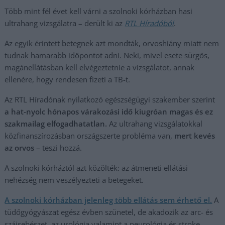
Több mint fél évet kell várni a szolnoki kórházban hasi
ultrahang vizsgálatra – derült ki az
RTL Híradóból
.
Az egyik érintett betegnek azt mondták, orvoshiány miatt nem
tudnak hamarabb időpontot adni. Neki, mivel esete sürgős,
magánellátásban kell elvégeztetnie a vizsgálatot, annak
ellenére, hogy rendesen fizeti a TB-t.
Az RTL Híradónak nyilatkozó egészségügyi szakember szerint
a hat-nyolc hónapos várakozási idő kiugróan magas és ez
szakmailag elfogadhatatlan.
Az ultrahang vizsgálatokkal
közfinanszírozásban országszerte probléma van,
mert kevés
az orvos
– teszi hozzá.
A szolnoki kórháztól azt közölték: az átmeneti ellátási
nehézség nem veszélyezteti a betegeket.
A szolnoki kórházban jelenleg több ellátás sem érhető el.
A
tüdőgyógyászat egész évben szünetel, de akadozik az arc- és
szájsebészet, az urológia valamint a neurológia és stroke