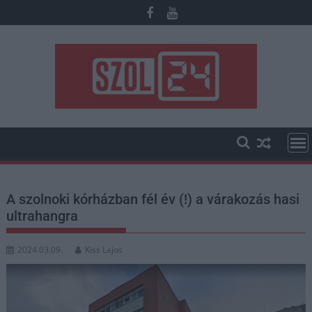
Skip
to
content
A szolnoki kórházban fél év (!) a várakozás hasi
ultrahangra
2024.03.09.
Kiss Lajos