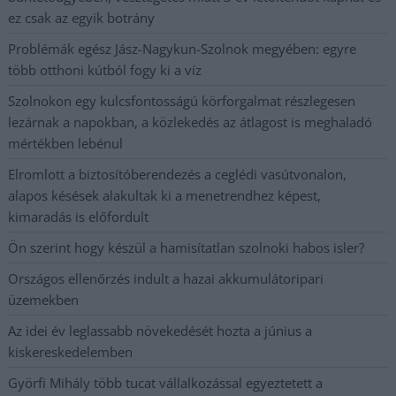
ez csak az egyik botrány
Problémák egész Jász-Nagykun-Szolnok megyében: egyre
több otthoni kútból fogy ki a víz
Szolnokon egy kulcsfontosságú körforgalmat részlegesen
lezárnak a napokban, a közlekedés az átlagost is meghaladó
mértékben lebénul
Elromlott a biztosítóberendezés a ceglédi vasútvonalon,
alapos késések alakultak ki a menetrendhez képest,
kimaradás is előfordult
Ön szerint hogy készül a hamisítatlan szolnoki habos isler?
Országos ellenőrzés indult a hazai akkumulátoripari
üzemekben
Az idei év leglassabb növekedését hozta a június a
kiskereskedelemben
Györfi Mihály több tucat vállalkozással egyeztetett a