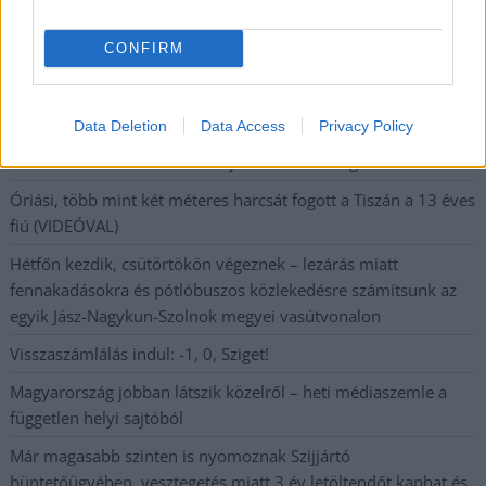
legfrissebb információkkal és exkluzív tartalmakkal hétről hétre
postaládájába érkezik!
CONFIRM
A SZOL24 legfrissebb 24 cikke
Data Deletion
Data Access
Privacy Policy
A Tisza Párt Dr. Baka Andrást jelöli köztársasági elnöknek
Óriási, több mint két méteres harcsát fogott a Tiszán a 13 éves
fiú (VIDEÓVAL)
Hétfőn kezdik, csütörtökön végeznek – lezárás miatt
fennakadásokra és pótlóbuszos közlekedésre számítsunk az
egyik Jász-Nagykun-Szolnok megyei vasútvonalon
Visszaszámlálás indul: -1, 0, Sziget!
Magyarország jobban látszik közelről – heti médiaszemle a
független helyi sajtóból
Már magasabb szinten is nyomoznak Szijjártó
büntetőügyében, vesztegetés miatt 3 év letöltendőt kaphat és