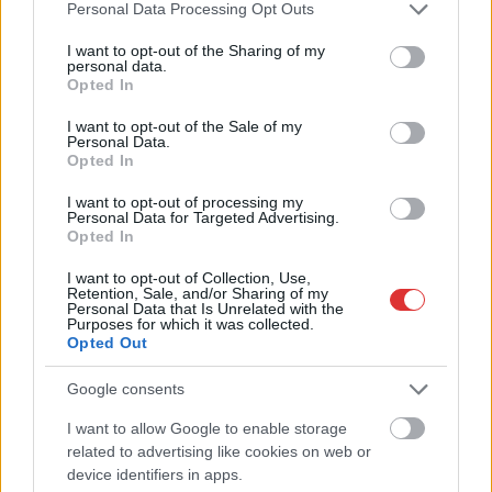
Please note that this website/app uses one or more Google
Personal Data Processing Opt Outs
services and may gather and store information including but
not limited to your visit or usage behaviour. You may click to
I want to opt-out of the Sharing of my
personal data.
grant or deny consent to Google and its third-party tags to
Opted In
use your data for below specified purposes in below Google
consent section.
I want to opt-out of the Sale of my
Personal Data.
Opted In
2026.08.07.
Horváth Zsolt
Györfi Mihály több tucat vállalkozással egyeztetett
I want to opt-out of processing my
a kerékpárgyár dolgozóinak megsegítéséről
Personal Data for Targeted Advertising.
Opted In
Rövid idő alatt számos vállalkozás jelezte, hogy segítene
azoknak a munkavállalóknak, akik a tószegi kerékpárgyár
I want to opt-out of Collection, Use,
Retention, Sale, and/or Sharing of my
bezárása...
Personal Data that Is Unrelated with the
Purposes for which it was collected.
Szolnok
Opted Out
Google consents
I want to allow Google to enable storage
related to advertising like cookies on web or
device identifiers in apps.