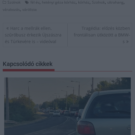
,
,
,
,
,
Szolnok
fél év
hetényi géza kórház
kórház
Szolnok
ultrahang
,
várakozás
várólista
Bejegyzés
Harc a mellrák ellen,
Tragédia: előzés közben
navigáció
szűrőbusz érkezik Újszászra
frontálisan ütközött a BMW-
és Túrkevére is – videóval
s
Kapcsolódó cikkek