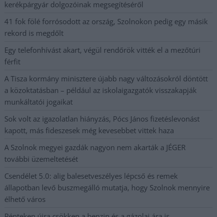
kerékpárgyár dolgozóinak megsegítéséről
41 fok fölé forrósodott az ország, Szolnokon pedig egy másik
rekord is megdőlt
Egy telefonhívást akart, végül rendőrök vitték el a mezőtúri
férfit
A Tisza kormány minisztere újabb nagy változásokról döntött
a közoktatásban – például az iskolaigazgatók visszakapják
munkáltatói jogaikat
Sok volt az igazolatlan hiányzás, Pócs János fizetéslevonást
kapott, más fideszesek még kevesebbet vittek haza
A Szolnok megyei gazdák nagyon nem akarták a JÉGER
további üzemeltetését
Csendélet 5.0: alig balesetveszélyes lépcső és remek
állapotban levő buszmegálló mutatja, hogy Szolnok mennyire
élhető város
Pénteken újra csökken a benzin és a gázolaj ára is