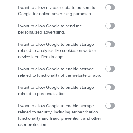
I want to allow my user data to be sent to
Google for online advertising purposes.
I want to allow Google to send me
personalized advertising.
I want to allow Google to enable storage
related to analytics like cookies on web or
device identifiers in apps.
I want to allow Google to enable storage
Hírlevél feliratkozás
related to functionality of the website or app.
Adja meg keresztnevét:
Adja
I want to allow Google to enable storage
related to personalization.
meg e-mail címét:
Megismertem és elfogadom a
GDPR-szabályzat
ot
I want to allow Google to enable storage
related to security, including authentication
functionality and fraud prevention, and other
user protection.
Nem szeretne lemaradni semmiről? Csak egy kattintás, és hírlevelünk a