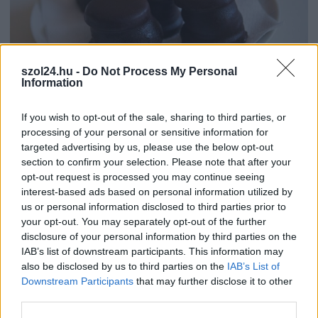
szol24.hu -
Do Not Process My Personal
Information
2026.08.07.
Farkas András
Ön szerint hogy készül a hamisítatlan szolnoki
If you wish to opt-out of the sale, sharing to third parties, or
habos isler?
processing of your personal or sensitive information for
targeted advertising by us, please use the below opt-out
Igazi retró klasszikus desszert, amelyet generációk óta
section to confirm your selection. Please note that after your
szeretnek, és amelyet sokan ma is próbálnak otthon
opt-out request is processed you may continue seeing
újraalkotni....
interest-based ads based on personal information utilized by
Szolnok
us or personal information disclosed to third parties prior to
your opt-out. You may separately opt-out of the further
disclosure of your personal information by third parties on the
IAB’s list of downstream participants. This information may
also be disclosed by us to third parties on the
IAB’s List of
Downstream Participants
that may further disclose it to other
third parties.