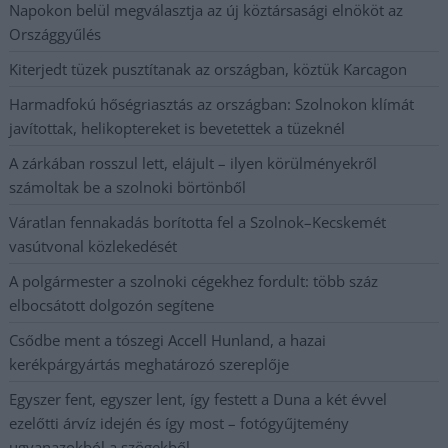
Napokon belül megválasztja az új köztársasági elnököt az
Országgyűlés
Kiterjedt tüzek pusztítanak az országban, köztük Karcagon
Harmadfokú hőségriasztás az országban: Szolnokon klímát
javítottak, helikoptereket is bevetettek a tüzeknél
A zárkában rosszul lett, elájult – ilyen körülményekről
számoltak be a szolnoki börtönből
Váratlan fennakadás borította fel a Szolnok–Kecskemét
vasútvonal közlekedését
A polgármester a szolnoki cégekhez fordult: több száz
elbocsátott dolgozón segítene
Csődbe ment a tószegi Accell Hunland, a hazai
kerékpárgyártás meghatározó szereplője
Egyszer fent, egyszer lent, így festett a Duna a két évvel
ezelőtti árvíz idején és így most – fotógyűjtemény
ugyanazokból a szögekből