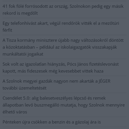
41 fok fölé forrósodott az ország, Szolnokon pedig egy másik
rekord is megdőlt
Egy telefonhívást akart, végül rendőrök vitték el a mezőtúri
férfit
A Tisza kormány minisztere újabb nagy változásokról döntött
a közoktatásban – például az iskolaigazgatók visszakapják
munkáltatói jogaikat
Sok volt az igazolatlan hiányzás, Pócs János fizetéslevonást
kapott, más fideszesek még kevesebbet vittek haza
A Szolnok megyei gazdák nagyon nem akarták a JÉGER
további üzemeltetését
Csendélet 5.0: alig balesetveszélyes lépcső és remek
állapotban levő buszmegálló mutatja, hogy Szolnok mennyire
élhető város
Pénteken újra csökken a benzin és a gázolaj ára is