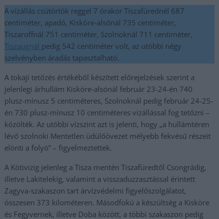
A vízállás csütörtök reggel 7 órakor Tiszafürednél 687
centiméter, apadó, Kisköre-alsónál 735 centiméter,
Tiszaroffnál 751 centiméter, Szolnoknál 711 centiméter,
Tiszaugnál
pedig 542 centiméter volt, az utóbbi négy
szelvényben áradás tapasztalható.
A tokaji tetőzés értékéből készített előrejelzések szerint a
jelenlegi árhullám Kisköre-alsónál február 23-24-én 740
plusz-mínusz 5 centiméteres, Szolnoknál pedig február 24-25-
én 730 plusz-mínusz 10 centiméteres vízállással fog tetőzni –
közölték. Az utóbbi vízszint azt is jelenti, hogy „a hullámtéren
lévő szolnoki Mentetlen üdülőövezet mélyebb fekvésű részeit
elönti a folyó” – figyelmeztettek.
A Kötivizig jelenleg a Tisza mentén Tiszafüredtől Csongrádig,
illetve Lakitelekig, valamint a visszaduzzasztással érintett
Zagyva-szakaszon tart árvízvédelmi figyelőszolgálatot,
összesen 373 kilométeren. Másodfokú a készültség a Kisköre
és Fegyvernek, illetve Doba között, a többi szakaszon pedig