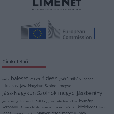
Címkefelhő
fidesz
baleset
györfi mihály
cegléd
háború
autó
időjárás
Jász-Nagykun-Szolnok megye
Jász-Nagykun Szolnok megye
Jászberény
Karcag
kormány
Jászkunság
karambol
katasztrófavédelem
közlekedés
koronavírus
kórház
kosárlabda
kunszentmárton
lmp
Magyar Péter
máv
lopás
mezőtúr
magyarország