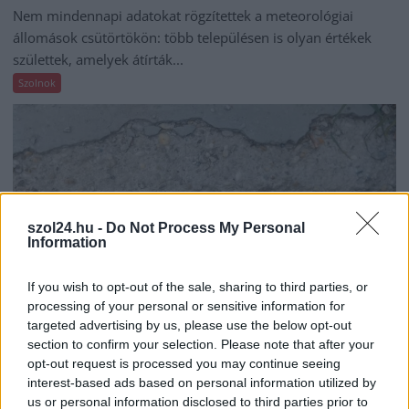
Nem mindennapi adatokat rögzítettek a meteorológiai
állomások csütörtökön: több településen is olyan értékek
születtek, amelyek átírták...
Szolnok
szol24.hu -
Do Not Process My Personal
Information
If you wish to opt-out of the sale, sharing to third parties, or
processing of your personal or sensitive information for
targeted advertising by us, please use the below opt-out
section to confirm your selection. Please note that after your
opt-out request is processed you may continue seeing
2026.08.06.
Kiss Lajos
interest-based ads based on personal information utilized by
Csendélet 5.0: alig balesetveszélyes lépcső és
us or personal information disclosed to third parties prior to