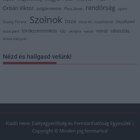
rendőrség
Orbán Viktor
polgármester
Pócs János
sport
Szolnok
tisza
tiszafüred
Szalay Ferenc
tisza-tó
tiszaföldvár
törökszentmiklós
vonat
választás
tűz
tisza part
vasút
ukrajna
önkormányzat
Nézd és hallgasd velünk!
Kiadó neve: Esélyegyenlőség és Fenntarthatóság Egyesület |
Copyright © Minden jog fenntartva!