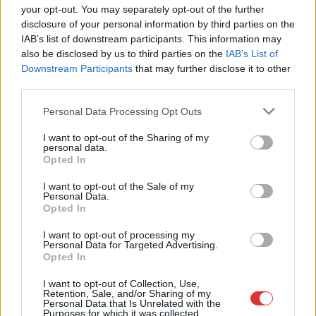
remek állapotban levő buszmegálló mutatja, hogy
your opt-out. You may separately opt-out of the further
Szolnok mennyire élhető város
disclosure of your personal information by third parties on the
Ha csak ezeket a képeket látnánk, azt gondolnánk, hogy az
IAB’s list of downstream participants. This information may
egyik leglepusztultabb balkáni vidéken járunk, de...
also be disclosed by us to third parties on the
IAB’s List of
Downstream Participants
that may further disclose it to other
Szolnok
third parties.
Please note that this website/app uses one or more Google
Personal Data Processing Opt Outs
services and may gather and store information including but
not limited to your visit or usage behaviour. You may click to
I want to opt-out of the Sharing of my
personal data.
grant or deny consent to Google and its third-party tags to
Opted In
use your data for below specified purposes in below Google
consent section.
I want to opt-out of the Sale of my
Personal Data.
Opted In
I want to opt-out of processing my
Personal Data for Targeted Advertising.
Opted In
I want to opt-out of Collection, Use,
Retention, Sale, and/or Sharing of my
Personal Data that Is Unrelated with the
Purposes for which it was collected.