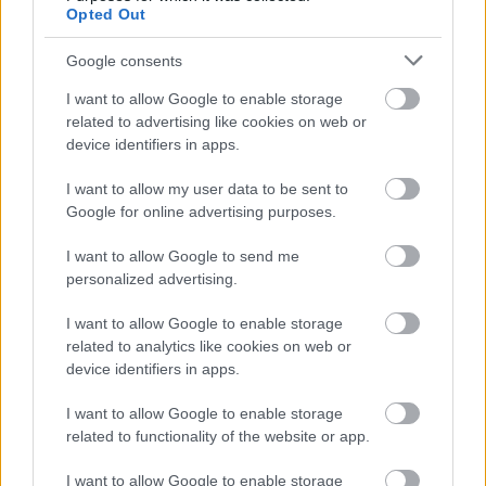
Opted Out
Hírlevél feliratkozás
Google consents
I want to allow Google to enable storage
Adja meg keresztnevét:
Adja
related to advertising like cookies on web or
meg e-mail címét:
device identifiers in apps.
Megismertem és elfogadom a
GDPR-szabályzat
ot
I want to allow my user data to be sent to
Google for online advertising purposes.
Nem szeretne lemaradni semmiről? Csak egy kattintás, és hírlevelünk a
I want to allow Google to send me
legfrissebb információkkal és exkluzív tartalmakkal hétről hétre
personalized advertising.
postaládájába érkezik!
I want to allow Google to enable storage
related to analytics like cookies on web or
A SZOL24 legfrissebb 24 cikke
device identifiers in apps.
I want to allow Google to enable storage
Problémák egész Jász-Nagykun-Szolnok megyében: egyre
related to functionality of the website or app.
több otthoni kútból fogy ki a víz
I want to allow Google to enable storage