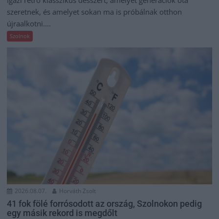
Igazi retró klasszikus desszert, amelyet generációk óta
szeretnek, és amelyet sokan ma is próbálnak otthon
újraalkotni....
Szolnok
2026.08.07.
Horváth Zsolt
41 fok fölé forrósodott az ország, Szolnokon pedig
egy másik rekord is megdőlt