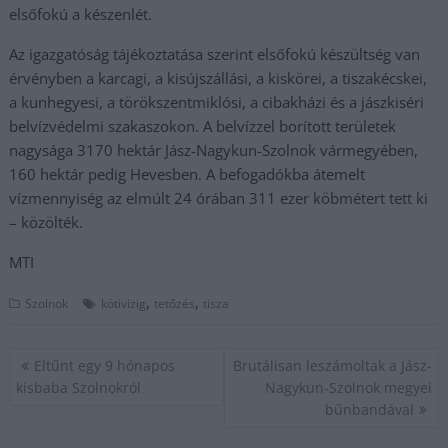
elsőfokú a készenlét.
Az igazgatóság tájékoztatása szerint elsőfokú készültség van
érvényben a karcagi, a kisújszállási, a kiskörei, a tiszakécskei,
a kunhegyesi, a törökszentmiklósi, a cibakházi és a jászkiséri
belvízvédelmi szakaszokon. A belvízzel borított területek
nagysága 3170 hektár Jász-Nagykun-Szolnok vármegyében,
160 hektár pedig Hevesben. A befogadókba átemelt
vízmennyiség az elmúlt 24 órában 311 ezer köbmétert tett ki
– közölték.
MTI
,
,
Szolnok
kötivizig
tetőzés
tisza
Bejegyzés
Eltűnt egy 9 hónapos
Brutálisan leszámoltak a Jász-
navigáció
kisbaba Szolnokról
Nagykun-Szolnok megyei
bűnbandával