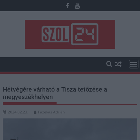
Skip
to
content
Hétvégére várható a Tisza tetőzése a
megyeszékhelyen
2024.02.23.
Fazekas Adrián