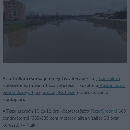
Az árhullám csúcsa jelenleg Tiszaderzsnél jár,
Szolnokon
hétvégén várható a Tisza tetőzése – közölte a
Közép-Tisza-
vidéki Vízügyi Igazgatóság (Kötivizig
) csütörtökön a
honlapján.
A Tisza szerdán 10 és 12 óra között tetőzött
Tiszafürednél
689
centiméterrel (688-689 centiméteren állt a vízállás 38 órán
keresztül) – írták.