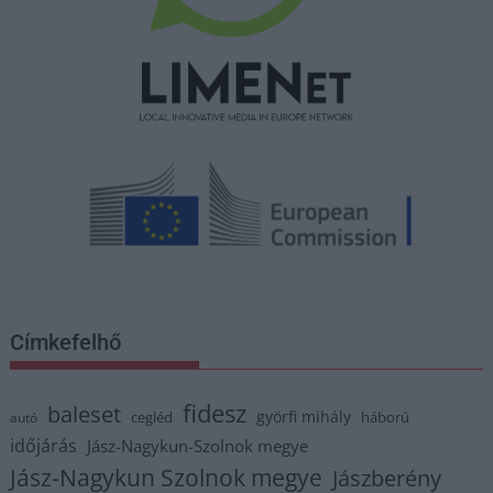
Címkefelhő
fidesz
baleset
györfi mihály
cegléd
háború
autó
időjárás
Jász-Nagykun-Szolnok megye
Jász-Nagykun Szolnok megye
Jászberény