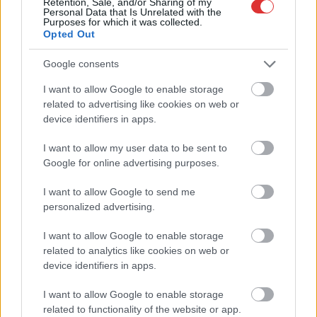
Retention, Sale, and/or Sharing of my
Personal Data that Is Unrelated with the
Purposes for which it was collected.
Opted Out
Google consents
I want to allow Google to enable storage
related to advertising like cookies on web or
device identifiers in apps.
I want to allow my user data to be sent to
Hírlevél feliratkozás
Google for online advertising purposes.
Adja meg keresztnevét:
Adja
I want to allow Google to send me
meg e-mail címét:
personalized advertising.
Megismertem és elfogadom a
GDPR-szabályzat
ot
I want to allow Google to enable storage
related to analytics like cookies on web or
device identifiers in apps.
Nem szeretne lemaradni semmiről? Csak egy kattintás, és hírlevelünk a
legfrissebb információkkal és exkluzív tartalmakkal hétről hétre
I want to allow Google to enable storage
related to functionality of the website or app.
postaládájába érkezik!