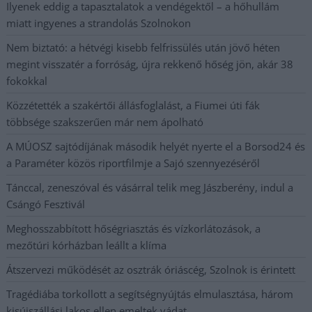
Ilyenek eddig a tapasztalatok a vendégektől – a hőhullám
miatt ingyenes a strandolás Szolnokon
Nem biztató: a hétvégi kisebb felfrissülés után jövő héten
megint visszatér a forróság, újra rekkenő hőség jön, akár 38
fokokkal
Közzétették a szakértői állásfoglalást, a Fiumei úti fák
többsége szakszerűen már nem ápolható
A MÚOSZ sajtódíjának második helyét nyerte el a Borsod24 és
a Paraméter közös riportfilmje a Sajó szennyezéséről
Tánccal, zeneszóval és vásárral telik meg Jászberény, indul a
Csángó Fesztivál
Meghosszabbított hőségriasztás és vízkorlátozások, a
mezőtúri kórházban leállt a klíma
Átszervezi működését az osztrák óriáscég, Szolnok is érintett
Tragédiába torkollott a segítségnyújtás elmulasztása, három
kisújszállási lakos ellen emeltek vádat