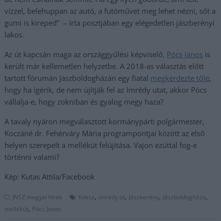
vízzel, belehuppan az autó, a futóművet meg lehet nézni, sőt a
gumi is kireped” – írta posztjában egy elégedetlen jászberényi
lakos.
Az út kapcsán maga az országgyűlési képviselő,
Pócs János
is
került már kellemetlen helyzetbe. A 2018-as választás előtt
tartott fórumán Jászboldogházán egy fiatal
megkérdezte tőle
,
hogy ha ígérik, de nem újítják fel az Imrédy utat, akkor Pócs
vállalja-e, hogy zokniban és gyalog megy haza?
A tavaly nyáron megválasztott kormánypárti polgármester,
Koczáné dr. Fehérváry Mária programpontjai között az első
helyen szerepelt a mellékút felújítása. Vajon ezúttal fog-e
történni valami?
Kép: Kutas Attila/Facebook
,
,
,
,
JNSZ megyei hírek
fidesz
imrédy út
Jászberény
Jászboldogháza
,
mellékút
Pócs János