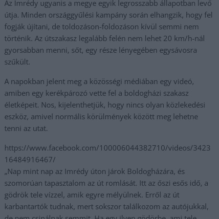
Az Imrédy ugyanis a megye egyik legrosszabb állapotban levő
útja. Minden országgyűlési kampány során elhangzik, hogy fel
fogják újítani, de toldozáson-foldozáson kívül semmi nem
történik. Az útszakasz legalább felén nem lehet 20 km/h-nál
gyorsabban menni, sőt, egy része lényegében egysávosra
szűkült.
A napokban jelent meg a közösségi médiában egy videó,
amiben egy kerékpározó vette fel a boldogházi szakasz
életképeit. Nos, kijelenthetjük, hogy nincs olyan közlekedési
eszköz, amivel normális körülmények között meg lehetne
tenni az utat.
https://www.facebook.com/100006044382710/videos/3423
16484916467/
„Nap mint nap az Imrédy úton járok Boldogházára, és
szomorúan tapasztalom az út romlását. Itt az őszi esős idő, a
gödrök tele vízzel, amik egyre mélyülnek. Erről az út
karbantartók tudnak, mert sokszor találkozom az autójukkal,
de nem csinálnak semmit. Ha egy ilyen gödörbe, ami tele