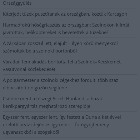
Országgyűlés
Kiterjedt tüzek pusztítanak az országban, köztük Karcagon
Harmadfokú hőségriasztás az országban: Szolnokon klímát
javítottak, helikoptereket is bevetettek a tüzeknél
A zárkában rosszul lett, elájult – ilyen körülményekről
számoltak be a szolnoki börtönből
Váratlan fennakadás borította fel a Szolnok–Kecskemét
vasútvonal közlekedését
A polgármester a szolnoki cégekhez fordult: több száz
elbocsátott dolgozón segítene
Csődbe ment a tószegi Accell Hunland, a hazai
kerékpárgyártás meghatározó szereplője
Egyszer fent, egyszer lent, így festett a Duna a két évvel
ezelőtti árvíz idején és így most – fotógyűjtemény
ugyanazokból a szögekből