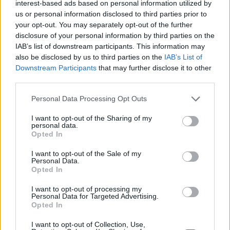
interest-based ads based on personal information utilized by
us or personal information disclosed to third parties prior to
your opt-out. You may separately opt-out of the further
disclosure of your personal information by third parties on the
IAB’s list of downstream participants. This information may
also be disclosed by us to third parties on the
IAB’s List of
2026.08.05.
szol24.hu
Downstream Participants
that may further disclose it to other
Tánccal, zeneszóval és vásárral telik meg
third parties.
Jászberény, indul a Csángó Fesztivál
Please note that this website/app uses one or more Google
Ismét a Kárpát-medencei folklór és a hagyományőrzés
Personal Data Processing Opt Outs
services and may gather and store information including but
központjává válik Jászberény, ma indul a XXXIV. Csángó
not limited to your visit or usage behaviour. You may click to
I want to opt-out of the Sharing of my
Fesztivált....
personal data.
grant or deny consent to Google and its third-party tags to
Opted In
JNSZ megyei hírek
use your data for below specified purposes in below Google
consent section.
I want to opt-out of the Sale of my
Personal Data.
Opted In
I want to opt-out of processing my
Personal Data for Targeted Advertising.
Opted In
I want to opt-out of Collection, Use,