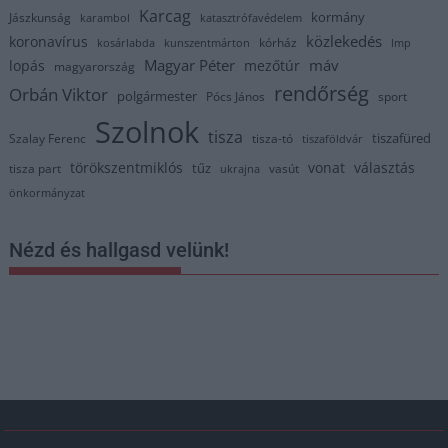
Karcag
kormány
Jászkunság
karambol
katasztrófavédelem
közlekedés
koronavírus
kórház
kosárlabda
kunszentmárton
lmp
Magyar Péter
máv
lopás
mezőtúr
magyarország
rendőrség
Orbán Viktor
polgármester
Pócs János
sport
Szolnok
tisza
tiszafüred
Szalay Ferenc
tisza-tó
tiszaföldvár
törökszentmiklós
vonat
választás
tűz
tisza part
vasút
ukrajna
önkormányzat
Nézd és hallgasd velünk!