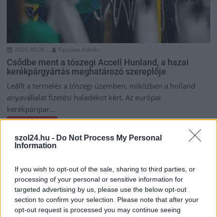
2026.08.06.
Fazekas Adrián
Csődbe ment a tószegi Accell Hunland, a hazai
kerékpárgyártás meghatározó szereplője
Leállt a termelés a tószegi üzemben, miközben a holland
anyavállalat fizetési haladékot kért. Az európai
kerékpáripar...
JNSZ megyei hírek
szol24.hu -
Do Not Process My Personal
Information
If you wish to opt-out of the sale, sharing to third parties, or
processing of your personal or sensitive information for
targeted advertising by us, please use the below opt-out
section to confirm your selection. Please note that after your
opt-out request is processed you may continue seeing