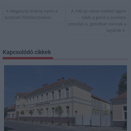
Bejegyzés
Megosztó dráma nyert a
A 100-as vonal mellett egyre
navigáció
Szolnoki Filmfesztiválon
több a gond a szentesi
vonallal is, gondban vannak a
bejárók
Kapcsolódó cikkek