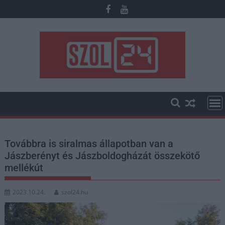
Skip
to
content
Továbbra is siralmas állapotban van a
Jászberényt és Jászboldogházát összekötő
mellékút
2023.10.24.
szol24.hu