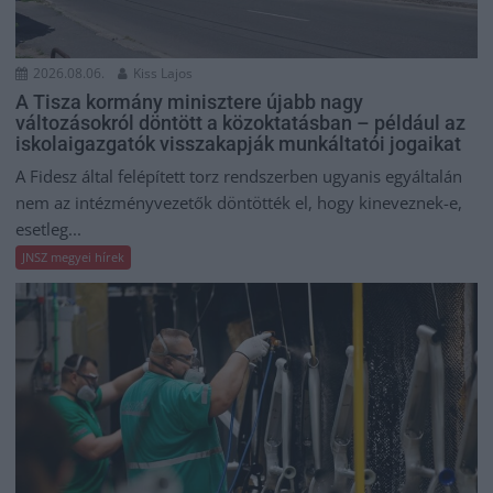
2026.08.06.
Kiss Lajos
A Tisza kormány minisztere újabb nagy
változásokról döntött a közoktatásban – például az
iskolaigazgatók visszakapják munkáltatói jogaikat
A Fidesz által felépített torz rendszerben ugyanis egyáltalán
nem az intézményvezetők döntötték el, hogy kineveznek-e,
esetleg...
JNSZ megyei hírek