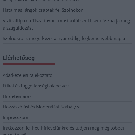
Hatalmas lángok csaptak fel Szolnokon
Vízitraffipax a Tisza-tavon: mostantól senki sem úszhatja meg
a száguldozást
Szolnokra is megérkezik a nyár eddigi legkeményebb napja
Elérhetőség
Adatkezelési tájékoztató
Etikai és függetlenségi alapelvek
Hirdetési árak
Hozzászólási és Moderálási Szabályzat
Impresszum
Iratkozzon fel heti hírlevelünkre és tudjon meg még többet
megyénkről!