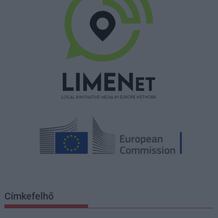
Címkefelhő