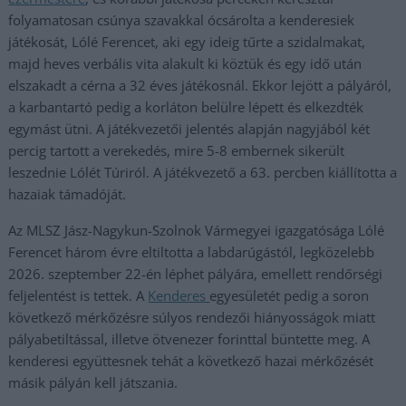
folyamatosan csúnya szavakkal ócsárolta a kenderesiek
játékosát, Lólé Ferencet, aki egy ideig tűrte a szidalmakat,
majd heves verbális vita alakult ki köztük és egy idő után
elszakadt a cérna a 32 éves játékosnál. Ekkor lejött a pályáról,
a karbantartó pedig a korláton belülre lépett és elkezdték
egymást ütni. A játékvezetői jelentés alapján nagyjából két
percig tartott a verekedés, mire 5-8 embernek sikerült
leszednie Lólét Túriról. A játékvezető a 63. percben kiállította a
hazaiak támadóját.
Az MLSZ Jász-Nagykun-Szolnok Vármegyei igazgatósága Lólé
Ferencet három évre eltiltotta a labdarúgástól, legközelebb
2026. szeptember 22-én léphet pályára, emellett rendőrségi
feljelentést is tettek. A
Kenderes
egyesületét pedig a soron
következő mérkőzésre súlyos rendezői hiányosságok miatt
pályabetiltással, illetve ötvenezer forinttal büntette meg. A
kenderesi együttesnek tehát a következő hazai mérkőzését
másik pályán kell játszania.