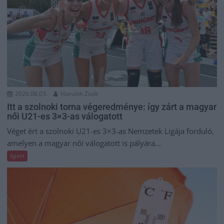
2026.08.03.
Horváth Zsolt
Itt a szolnoki torna végeredménye: így zárt a magyar
női U21-es 3×3-as válogatott
Véget ért a szolnoki U21-es 3×3-as Nemzetek Ligája forduló,
amelyen a magyar női válogatott is pályára...
Sport