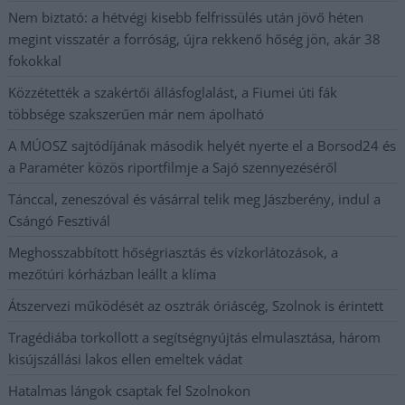
Nem biztató: a hétvégi kisebb felfrissülés után jövő héten
megint visszatér a forróság, újra rekkenő hőség jön, akár 38
fokokkal
Közzétették a szakértői állásfoglalást, a Fiumei úti fák
többsége szakszerűen már nem ápolható
A MÚOSZ sajtódíjának második helyét nyerte el a Borsod24 és
a Paraméter közös riportfilmje a Sajó szennyezéséről
Tánccal, zeneszóval és vásárral telik meg Jászberény, indul a
Csángó Fesztivál
Meghosszabbított hőségriasztás és vízkorlátozások, a
mezőtúri kórházban leállt a klíma
Átszervezi működését az osztrák óriáscég, Szolnok is érintett
Tragédiába torkollott a segítségnyújtás elmulasztása, három
kisújszállási lakos ellen emeltek vádat
Hatalmas lángok csaptak fel Szolnokon