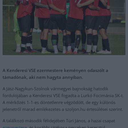
A Kenderesi VSE ezermestere keményen odaszólt a
támadónak, aki nem hagyta annyiban.
A Jász-Nagykun-Szolnok vármegyei bajnokság hatodik
fordulójában a Kenderesi VSE fogadta a Lurkó Focimánia SK-t.
A mérkőzés 1-1-es döntetlenre végződött, de egy különös
jelenetről marad emlékezetes a szoljon.hu értesülései szerint.
A találkozó második félidejében Túri János, a hazai csapat
ezermestere
, és korábbi játékosa perceken keresztül