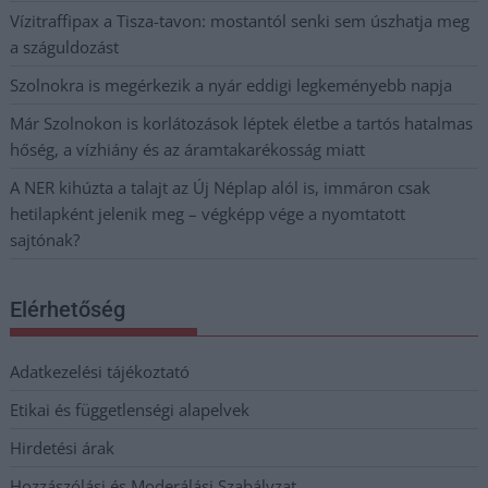
Vízitraffipax a Tisza-tavon: mostantól senki sem úszhatja meg
a száguldozást
Szolnokra is megérkezik a nyár eddigi legkeményebb napja
Már Szolnokon is korlátozások léptek életbe a tartós hatalmas
hőség, a vízhiány és az áramtakarékosság miatt
A NER kihúzta a talajt az Új Néplap alól is, immáron csak
hetilapként jelenik meg – végképp vége a nyomtatott
sajtónak?
Elérhetőség
Adatkezelési tájékoztató
Etikai és függetlenségi alapelvek
Hirdetési árak
Hozzászólási és Moderálási Szabályzat