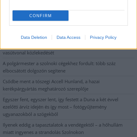
Harmadfokú hőségriasztás az országban: Szolnokon klímát
CONFIRM
javítottak, helikoptereket is bevetettek a tüzeknél
A zárkában rosszul lett, elájult – ilyen körülményekről
számoltak be a szolnoki börtönből
Data Deletion
Data Access
Privacy Policy
Váratlan fennakadás borította fel a Szolnok–Kecskemét
vasútvonal közlekedését
A polgármester a szolnoki cégekhez fordult: több száz
elbocsátott dolgozón segítene
Csődbe ment a tószegi Accell Hunland, a hazai
kerékpárgyártás meghatározó szereplője
Egyszer fent, egyszer lent, így festett a Duna a két évvel
ezelőtti árvíz idején és így most – fotógyűjtemény
ugyanazokból a szögekből
Ilyenek eddig a tapasztalatok a vendégektől – a hőhullám
miatt ingyenes a strandolás Szolnokon