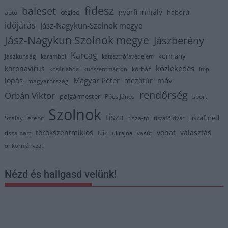
fidesz
baleset
györfi mihály
cegléd
háború
autó
időjárás
Jász-Nagykun-Szolnok megye
Jász-Nagykun Szolnok megye
Jászberény
Karcag
kormány
Jászkunság
karambol
katasztrófavédelem
közlekedés
koronavírus
kórház
kosárlabda
kunszentmárton
lmp
Magyar Péter
máv
lopás
mezőtúr
magyarország
rendőrség
Orbán Viktor
polgármester
Pócs János
sport
Szolnok
tisza
tiszafüred
Szalay Ferenc
tisza-tó
tiszaföldvár
törökszentmiklós
vonat
választás
tűz
tisza part
vasút
ukrajna
önkormányzat
Nézd és hallgasd velünk!