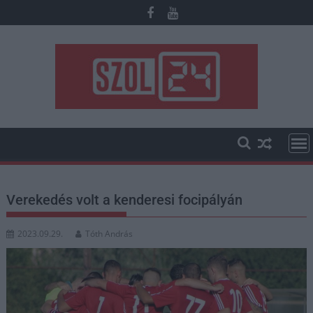
Skip
to
content
Verekedés volt a kenderesi focipályán
2023.09.29.
Tóth András