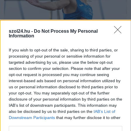
szol24.hu -
Do Not Process My Personal
Information
If you wish to opt-out of the sale, sharing to third parties, or
2026.07.30.
Fazekas Adrián
processing of your personal or sensitive information for
targeted advertising by us, please use the below opt-out
A Szolnoki Sportcentrum tehetségével, történelmi
section to confirm your selection. Please note that after your
létszámú válogatott utazik az U20-as atlétikai
világbajnokságra
opt-out request is processed you may continue seeing
interest-based ads based on personal information utilized by
Minden idők egyik legnépesebb magyar keretével
us or personal information disclosed to third parties prior to
képviselteti magát a hazai atlétika a jövő héten
your opt-out. You may separately opt-out of the further
megrendezendő U20-as...
disclosure of your personal information by third parties on the
Sport
IAB’s list of downstream participants. This information may
also be disclosed by us to third parties on the
IAB’s List of
Downstream Participants
that may further disclose it to other
third parties.