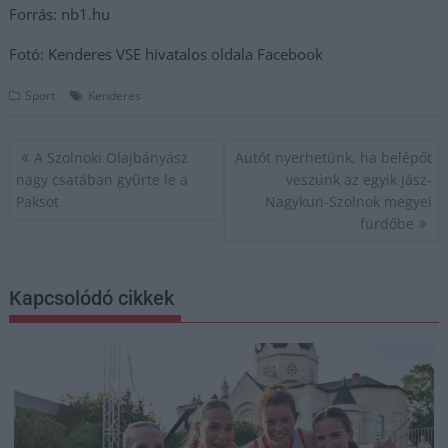
Forrás: nb1.hu
Fotó: Kenderes VSE hivatalos oldala Facebook
Sport
Kenderes
Bejegyzés
A Szolnoki Olajbányász
Autót nyerhetünk, ha belépőt
navigáció
nagy csatában gyűrte le a
veszünk az egyik Jász-
Paksot
Nagykun-Szolnok megyei
fürdőbe
Kapcsolódó cikkek