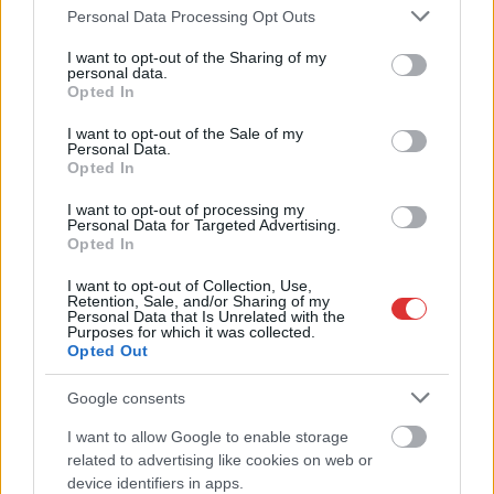
Please note that this website/app uses one or more Google
Personal Data Processing Opt Outs
services and may gather and store information including but
not limited to your visit or usage behaviour. You may click to
I want to opt-out of the Sharing of my
personal data.
grant or deny consent to Google and its third-party tags to
Opted In
use your data for below specified purposes in below Google
consent section.
I want to opt-out of the Sale of my
Personal Data.
Opted In
I want to opt-out of processing my
Personal Data for Targeted Advertising.
Opted In
I want to opt-out of Collection, Use,
Retention, Sale, and/or Sharing of my
Personal Data that Is Unrelated with the
Purposes for which it was collected.
Hírlevél feliratkozás
Opted Out
Adja meg keresztnevét:
Adja
Google consents
meg e-mail címét:
I want to allow Google to enable storage
Megismertem és elfogadom a
GDPR-szabályzat
ot
related to advertising like cookies on web or
device identifiers in apps.