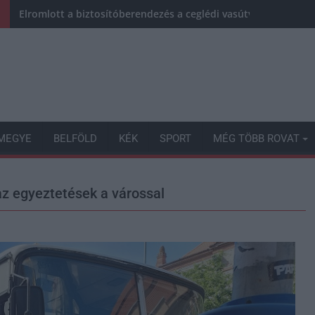
Elromlott a biztosítóberendezés a ceglédi vasútvonalon, alap
MEGYE
BELFÖLD
KÉK
SPORT
MÉG TÖBB ROVAT
az egyeztetések a várossal