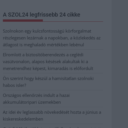
A SZOL24 legfrissebb 24 cikke
Szolnokon egy kulcsfontosságú körforgalmat
részlegesen lezárnak a napokban, a közlekedés az
átlagost is meghaladó mértékben lebénul
Elromlott a biztosítóberendezés a ceglédi
vasútvonalon, alapos késések alakultak ki a
menetrendhez képest, kimaradás is előfordult
Ön szerint hogy készül a hamisítatlan szolnoki
habos isler?
Országos ellenőrzés indult a hazai
akkumulátoripari üzemekben
Az idei év leglassabb növekedését hozta a június a
kiskereskedelemben