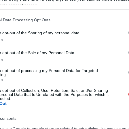
ogle consent section.
l Data Processing Opt Outs
o opt-out of the Sharing of my personal data.
In
o opt-out of the Sale of my Personal Data.
In
2026.08.06.
Kiss Lajos
Horváth Zsolt
to opt-out of processing my Personal Data for Targeted
ing.
Csendélet 5.0: alig
 forrósodott az
In
balesetveszélyes lépcső és
olnokon pedig egy
remek állapotban levő
rd is megdőlt
o opt-out of Collection, Use, Retention, Sale, and/or Sharing
buszmegálló mutatja, hogy
ersonal Data that Is Unrelated with the Purposes for which it
api adatokat
Szolnok mennyire élhető város
lected.
 meteorológiai
Out
Ha csak ezeket a képeket látnánk, azt
ütörtökön: több
gondolnánk, hogy az egyik
s olyan értékek
consents
leglepusztultabb balkáni vidéken
lyek átírták...
járunk, de...
o allow Google to enable storage related to advertising like cookies on