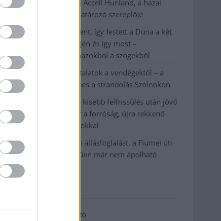
Csődbe ment a tószegi Accell Hunland, a hazai
kerékpárgyártás meghatározó szereplője
Egyszer fent, egyszer lent, így festett a Duna a két
évvel ezelőtti árvíz idején és így most –
fotógyűjtemény ugyanazokból a szögekből
Ilyenek eddig a tapasztalatok a vendégektől – a
hőhullám miatt ingyenes a strandolás Szolnokon
Nem biztató: a hétvégi kisebb felfrissülés után jövő
héten megint visszatér a forróság, újra rekkenő
hőség jön, akár 38 fokokkal
Közzétették a szakértői állásfoglalást, a Fiumei úti
fák többsége szakszerűen már nem ápolható
Elérhetőség
Adatkezelési tájékoztató