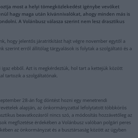
alkoztja most a helyi tömegközlekedést igénybe vevőket
enül hagy maga után kívánnivalókat, ahogy minden más is
ondolni. A Volánbusz válasza szerint nem lesz drasztikus
, hogy jelentős járatritkítást hajt végre november egytől a
zerint erről állítólag tárgyalások is folytak a szolgáltató és a
gaz ebből. Azt is megkérdeztük, hol tart a kettejük között
tal tartozik a szolgáltatónak.
zeptember 28-án fog döntést hozni egy menetrendi
revételek alapján, az önkormányzattal lefolytatott többkörös
sztikus beavatkozásról nincs szó, a módosítás hozzávetőleg az
ozások megfizetése érdekében a Volánbusz valóban polgári peres
ekében az önkormányzat és a busztársaság között az ügyben