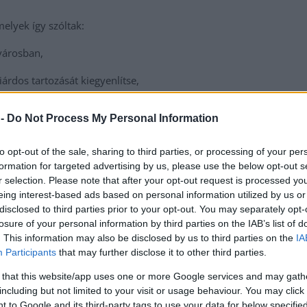
elyek így szóltak:
 városban,
árdos tartozását kiegyenlítse,
 -
Do Not Process My Personal Information
e csúcsforgalomban a városban kialakult
dugókat
,
to opt-out of the sale, sharing to third parties, or processing of your per
rral Szalay Ferenc polgármester és mikor ment be utoljára
formation for targeted advertising by us, please use the below opt-out s
ért a
lehetőségért
?
r selection. Please note that after your opt-out request is processed y
eing interest-based ads based on personal information utilized by us or
disclosed to third parties prior to your opt-out. You may separately opt-
losure of your personal information by third parties on the IAB’s list of
. This information may also be disclosed by us to third parties on the
IA
Az Aldi érkezése ellenére megmarad az egykori Domus
Participants
that may further disclose it to other third parties.
híres műalkotása
 that this website/app uses one or more Google services and may gath
including but not limited to your visit or usage behaviour. You may click 
 to Google and its third-party tags to use your data for below specifi