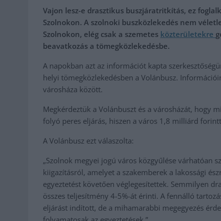
Vajon lesz-e drasztikus buszjáratritkítás, ez fogl
Szolnokon. A szolnoki buszközlekedés nem véletl
Szolnokon, elég csak a szemetes
közterületekre
g
beavatkozás a tömegközlekedésbe.
A napokban azt az információt kapta szerkesztőségünk
helyi tömegközlekedésben a Volánbusz. Információink s
városháza között.
Megkérdeztük a Volánbuszt és a városházát, hogy mi i
folyó peres eljárás, hiszen a város 1,8 milliárd forint
A Volánbusz ezt válaszolta:
„Szolnok megyei jogú város közgyűlése várhatóan s
kiigazításról, amelyet a szakemberek a lakossági ész
egyeztetést követően véglegesítettek. Semmilyen dra
összes teljesítmény 4-5%-át érinti. A fennálló tart
eljárást indított, de a mihamarabbi megegyezés érd
folyamatosak az egyeztetések.”