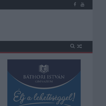
os késések alakultak ki a menetrendhez képest, kimaradás is előf