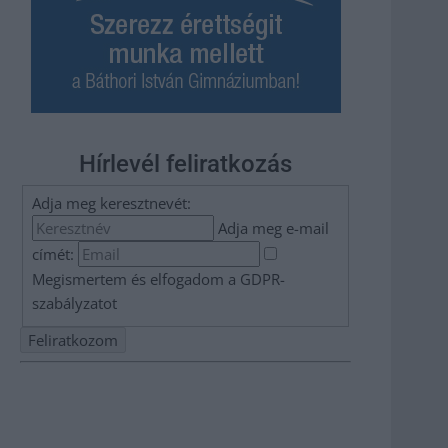
Hírlevél feliratkozás
Adja meg keresztnevét:
Adja meg e-mail
címét:
Megismertem és elfogadom a
GDPR-
szabályzat
ot
Nem szeretne lemaradni semmiről? Csak egy kattintás, és
hírlevelünk a legfrissebb információkkal és exkluzív
tartalmakkal hétről hétre postaládájába érkezik!