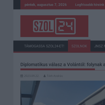
Skip
péntek, augusztus 7, 2026
Legfrissebb híreink
to
content
TÁMOGASSA SZOL24-ET!
SZOLNOK
JNSZ 
Diplomatikus válasz a Volántól: folynak 
2023.09.22.
Tóth András