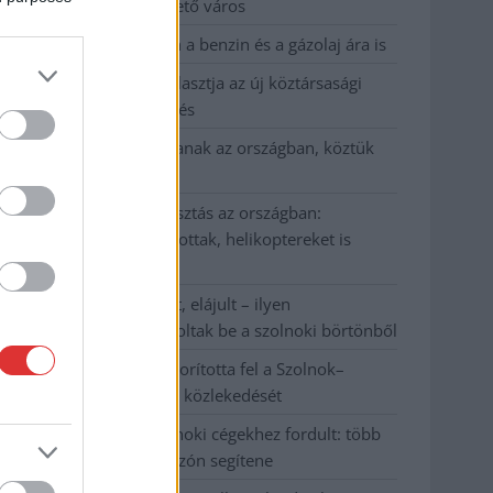
Szolnok mennyire élhető város
Pénteken újra csökken a benzin és a gázolaj ára is
Napokon belül megválasztja az új köztársasági
elnököt az Országgyűlés
Kiterjedt tüzek pusztítanak az országban, köztük
Karcagon
Harmadfokú hőségriasztás az országban:
Szolnokon klímát javítottak, helikoptereket is
bevetettek a tüzeknél
A zárkában rosszul lett, elájult – ilyen
körülményekről számoltak be a szolnoki börtönből
Váratlan fennakadás borította fel a Szolnok–
Kecskemét vasútvonal közlekedését
A polgármester a szolnoki cégekhez fordult: több
száz elbocsátott dolgozón segítene