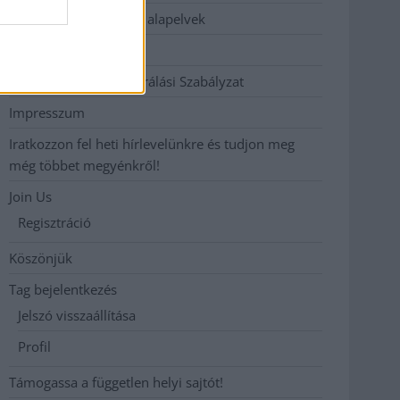
Etikai és függetlenségi alapelvek
Hirdetési árak
Hozzászólási és Moderálási Szabályzat
Impresszum
Iratkozzon fel heti hírlevelünkre és tudjon meg
még többet megyénkről!
Join Us
Regisztráció
Köszönjük
Tag bejelentkezés
Jelszó visszaállítása
Profil
Támogassa a független helyi sajtót!