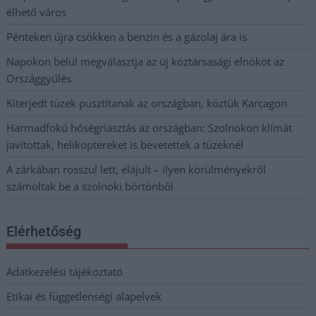
élhető város
Pénteken újra csökken a benzin és a gázolaj ára is
Napokon belül megválasztja az új köztársasági elnököt az
Országgyűlés
Kiterjedt tüzek pusztítanak az országban, köztük Karcagon
Harmadfokú hőségriasztás az országban: Szolnokon klímát
javítottak, helikoptereket is bevetettek a tüzeknél
A zárkában rosszul lett, elájult – ilyen körülményekről
számoltak be a szolnoki börtönből
Elérhetőség
Adatkezelési tájékoztató
Etikai és függetlenségi alapelvek