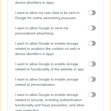
device identifiers in apps.
I want to allow my user data to be sent to
Google for online advertising purposes.
I want to allow Google to send me
personalized advertising.
I want to allow Google to enable storage
related to analytics like cookies on web or
device identifiers in apps.
I want to allow Google to enable storage
related to functionality of the website or app.
Hírlevél feliratkozás
I want to allow Google to enable storage
related to personalization.
Adja meg keresztnevét:
Adja
meg e-mail címét:
I want to allow Google to enable storage
Megismertem és elfogadom a
GDPR-szabályzat
ot
related to security, including authentication
functionality and fraud prevention, and other
user protection.