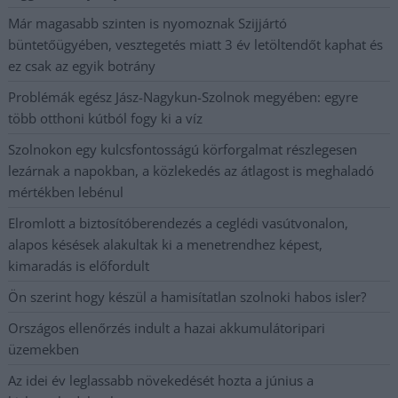
Már magasabb szinten is nyomoznak Szijjártó
büntetőügyében, vesztegetés miatt 3 év letöltendőt kaphat és
ez csak az egyik botrány
Problémák egész Jász-Nagykun-Szolnok megyében: egyre
több otthoni kútból fogy ki a víz
Szolnokon egy kulcsfontosságú körforgalmat részlegesen
lezárnak a napokban, a közlekedés az átlagost is meghaladó
mértékben lebénul
Elromlott a biztosítóberendezés a ceglédi vasútvonalon,
alapos késések alakultak ki a menetrendhez képest,
kimaradás is előfordult
Ön szerint hogy készül a hamisítatlan szolnoki habos isler?
Országos ellenőrzés indult a hazai akkumulátoripari
üzemekben
Az idei év leglassabb növekedését hozta a június a