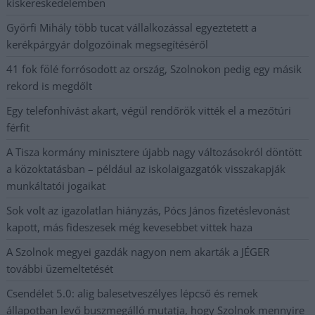
kiskereskedelemben
Györfi Mihály több tucat vállalkozással egyeztetett a
kerékpárgyár dolgozóinak megsegítéséről
41 fok fölé forrósodott az ország, Szolnokon pedig egy másik
rekord is megdőlt
Egy telefonhívást akart, végül rendőrök vitték el a mezőtúri
férfit
A Tisza kormány minisztere újabb nagy változásokról döntött
a közoktatásban – például az iskolaigazgatók visszakapják
munkáltatói jogaikat
Sok volt az igazolatlan hiányzás, Pócs János fizetéslevonást
kapott, más fideszesek még kevesebbet vittek haza
A Szolnok megyei gazdák nagyon nem akarták a JÉGER
további üzemeltetését
Csendélet 5.0: alig balesetveszélyes lépcső és remek
állapotban levő buszmegálló mutatja, hogy Szolnok mennyire