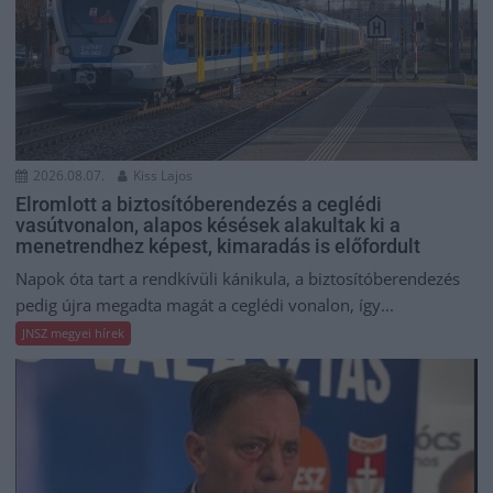
2026.08.07.
Kiss Lajos
Elromlott a biztosítóberendezés a ceglédi
vasútvonalon, alapos késések alakultak ki a
menetrendhez képest, kimaradás is előfordult
Napok óta tart a rendkívüli kánikula, a biztosítóberendezés
pedig újra megadta magát a ceglédi vonalon, így...
JNSZ megyei hírek