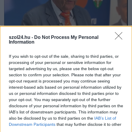
szol24.hu -
Do Not Process My Personal
Information
2026.08.06.
Kiss Lajos
If you wish to opt-out of the sale, sharing to third parties, or
Sok volt az igazolatlan hiányzás, Pócs János
processing of your personal or sensitive information for
fizetéslevonást kapott, más fideszesek még
kevesebbet vittek haza
targeted advertising by us, please use the below opt-out
section to confirm your selection. Please note that after your
A jászsági fideszes képviselő túl sokszor hiányzott
opt-out request is processed you may continue seeing
igazolatlanul a szavazásokról, de még mindig olcsón
interest-based ads based on personal information utilized by
megúszta ahhoz...
us or personal information disclosed to third parties prior to
your opt-out. You may separately opt-out of the further
JNSZ megyei hírek
disclosure of your personal information by third parties on the
IAB’s list of downstream participants. This information may
also be disclosed by us to third parties on the
IAB’s List of
Downstream Participants
that may further disclose it to other
third parties.