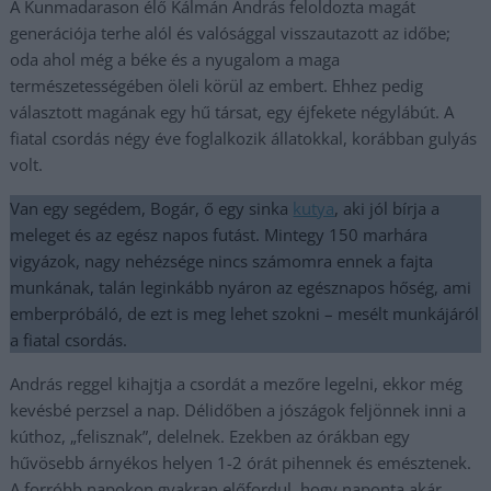
A Kunmadarason élő Kálmán András feloldozta magát
generációja terhe alól és valósággal visszautazott az időbe;
oda ahol még a béke és a nyugalom a maga
természetességében öleli körül az embert. Ehhez pedig
választott magának egy hű társat, egy éjfekete négylábút. A
fiatal csordás négy éve foglalkozik állatokkal, korábban gulyás
volt.
Van egy segédem, Bogár, ő egy sinka
kutya
, aki jól bírja a
meleget és az egész napos futást. Mintegy 150 marhára
vigyázok, nagy nehézsége nincs számomra ennek a fajta
munkának, talán leginkább nyáron az egésznapos hőség, ami
emberpróbáló, de ezt is meg lehet szokni – mesélt munkájáról
a fiatal csordás.
András reggel kihajtja a csordát a mezőre legelni, ekkor még
kevésbé perzsel a nap. Délidőben a jószágok feljönnek inni a
kúthoz, „felisznak”, delelnek. Ezekben az órákban egy
hűvösebb árnyékos helyen 1-2 órát pihennek és emésztenek.
A forróbb napokon gyakran előfordul, hogy naponta akár