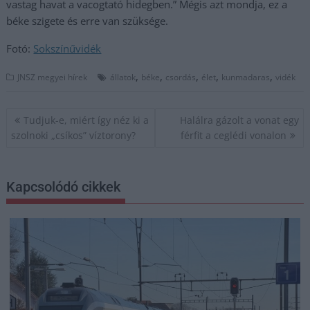
vastag havat a vacogtató hidegben.” Mégis azt mondja, ez a
béke szigete és erre van szüksége.
Fotó:
Sokszínűvidék
,
,
,
,
,
JNSZ megyei hírek
állatok
béke
csordás
élet
kunmadaras
vidék
Bejegyzés
Tudjuk-e, miért így néz ki a
Halálra gázolt a vonat egy
navigáció
szolnoki „csíkos” víztorony?
férfit a ceglédi vonalon
Kapcsolódó cikkek