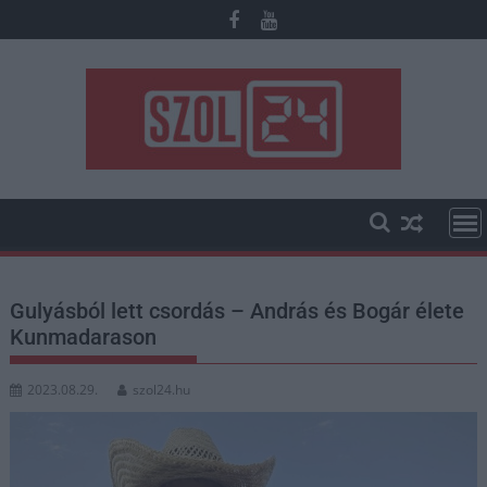
Skip
to
content
Gulyásból lett csordás – András és Bogár élete
Kunmadarason
2023.08.29.
szol24.hu