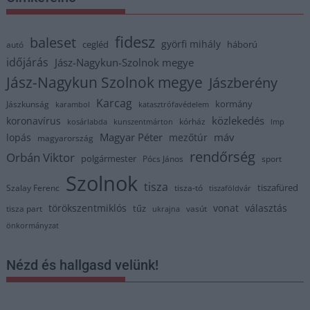
fidesz
baleset
györfi mihály
cegléd
háború
autó
időjárás
Jász-Nagykun-Szolnok megye
Jász-Nagykun Szolnok megye
Jászberény
Karcag
kormány
Jászkunság
karambol
katasztrófavédelem
közlekedés
koronavírus
kórház
kosárlabda
kunszentmárton
lmp
Magyar Péter
máv
lopás
mezőtúr
magyarország
rendőrség
Orbán Viktor
polgármester
Pócs János
sport
Szolnok
tisza
tiszafüred
Szalay Ferenc
tisza-tó
tiszaföldvár
törökszentmiklós
vonat
választás
tűz
tisza part
vasút
ukrajna
önkormányzat
Nézd és hallgasd velünk!