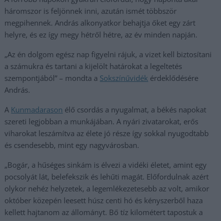
háromszor is feljönnek inni, azután ismét többször
megpihennek. András alkonyatkor behajtja őket egy zárt
helyre, és ez így megy hétről hétre, az év minden napján.
„Az én dolgom egész nap figyelni rájuk, a vizet kell biztosítani
a számukra és tartani a kijelölt határokat a legeltetés
szempontjából” – mondta a
Sokszínűvidék
érdeklődésére
András.
A
Kunmadarason
élő csordás a nyugalmat, a békés napokat
szereti legjobban a munkájában. A nyári zivatarokat, erős
viharokat leszámítva az élete jó része így sokkal nyugodtabb
és csendesebb, mint egy nagyvárosban.
„Bogár, a hűséges sinkám is élvezi a vidéki életet, amint egy
pocsolyát lát, belefekszik és lehűti magát. Előfordulnak azért
olykor nehéz helyzetek, a legemlékezetesebb az volt, amikor
október közepén leesett húsz centi hó és kényszerből haza
kellett hajtanom az állományt. Bő tíz kilométert tapostuk a