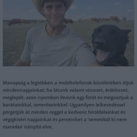
Manapság a legtöbben a mobiltelefonok bűvöletében éljük
mindennapjainkat; ha látunk valami vicceset, érdekeset,
meglepőt, azon nyomban lövünk egy fotót és megosztjuk a
barátainkkal, ismerőseinkkel. Ugyanilyen lelkesedéssel
pörgetjük át minden reggel a kedvenc híroldalainkat és
végigkíséri napjainkat és perceinket a ‘semmiből ki nem
maradás’ irányító elve.