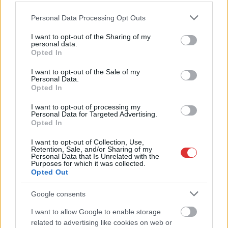
Please note that this website/app uses one or more Google
Personal Data Processing Opt Outs
services and may gather and store information including but
not limited to your visit or usage behaviour. You may click to
I want to opt-out of the Sharing of my
personal data.
grant or deny consent to Google and its third-party tags to
Opted In
use your data for below specified purposes in below Google
consent section.
I want to opt-out of the Sale of my
Personal Data.
Opted In
2026.08.06.
Fazekas Adrián
I want to opt-out of processing my
Personal Data for Targeted Advertising.
A Szolnok megyei gazdák nagyon nem akarták a
Opted In
JÉGER további üzemeltetését
I want to opt-out of Collection, Use,
Ahogy korábban már írtunk róla, megyei szinten
Retention, Sale, and/or Sharing of my
alkalmazkodik a gazdálkodók döntéséhez az
Personal Data that Is Unrelated with the
Purposes for which it was collected.
Agrárminisztérium és a Nemzeti...
Opted Out
JNSZ megyei hírek
Google consents
I want to allow Google to enable storage
related to advertising like cookies on web or