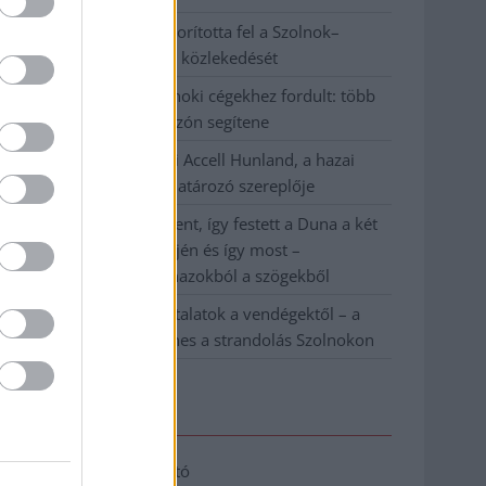
Váratlan fennakadás borította fel a Szolnok–
Kecskemét vasútvonal közlekedését
A polgármester a szolnoki cégekhez fordult: több
száz elbocsátott dolgozón segítene
Csődbe ment a tószegi Accell Hunland, a hazai
kerékpárgyártás meghatározó szereplője
Egyszer fent, egyszer lent, így festett a Duna a két
évvel ezelőtti árvíz idején és így most –
fotógyűjtemény ugyanazokból a szögekből
Ilyenek eddig a tapasztalatok a vendégektől – a
hőhullám miatt ingyenes a strandolás Szolnokon
Elérhetőség
Adatkezelési tájékoztató