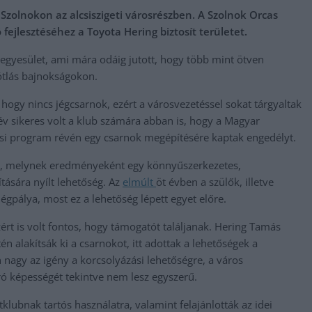
Szolnokon az alcsiszigeti városrészben. A Szolnok Orcas
ejlesztéséhez a Toyota Hering biztosít területet.
tegyesület, ami mára odáig jutott, hogy több mint ötven
ótlás bajnokságokon.
, hogy nincs jégcsarnok, ezért a városvezetéssel sokat tárgyaltak
 év sikeres volt a klub számára abban is, hogy a Magyar
ési program révén egy csarnok megépítésére kaptak engedélyt.
ztés, melynek eredményeként egy könnyűszerkezetes,
ására nyílt lehetőség. Az
elmúlt
öt évben a szülők, illetve
pálya, most ez a lehetőség lépett egyet előre.
ért is volt fontos, hogy támogatót találjanak. Hering Tamás
én alakítsák ki a csarnokot, itt adottak a lehetőségek a
 nagy az igény a korcsolyázási lehetőségre, a város
író képességét tekintve nem lesz egyszerű.
tklubnak tartós használatra, valamint felajánlották az idei