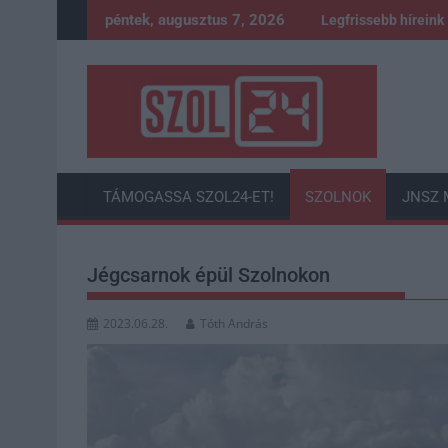
Skip
péntek, augusztus 7, 2026
Legfrissebb híreink
to
content
TÁMOGASSA SZOL24-ET!
SZOLNOK
JNSZ 
Jégcsarnok épül Szolnokon
2023.06.28.
Tóth András