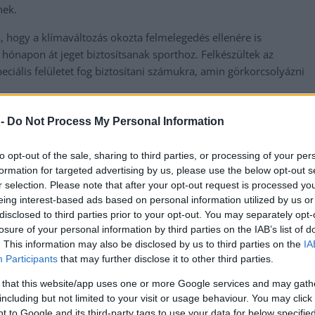
nek.
, hogy a klímaváltozás okozta felmelegedés ellenére is
ónapon át jeget biztosítsanak sporthoz. Felkészültek az
eciális felületet fog biztosítani számukra, amin görkorcsolyázni
 ami várhatóan 6-8 hónapot vesz igénybe, emellett a beton
 -
Do Not Process My Personal Information
to opt-out of the sale, sharing to third parties, or processing of your per
formation for targeted advertising by us, please use the below opt-out s
r selection. Please note that after your opt-out request is processed y
eing interest-based ads based on personal information utilized by us or
disclosed to third parties prior to your opt-out. You may separately opt-
,
zolnok
toyota hering
losure of your personal information by third parties on the IAB’s list of
. This information may also be disclosed by us to third parties on the
IA
Participants
that may further disclose it to other third parties.
Eltűnt egy 16 éves szolnoki lány
 that this website/app uses one or more Google services and may gath
including but not limited to your visit or usage behaviour. You may click 
 to Google and its third-party tags to use your data for below specifi