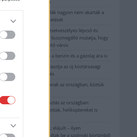
kevesebbet vittek haza
A Szolnok megyei gazdák nagyon nem akarták a
JÉGER további üzemeltetését
Csendélet 5.0: alig balesetveszélyes lépcső és
remek állapotban levő buszmegálló mutatja, hogy
Szolnok mennyire élhető város
Pénteken újra csökken a benzin és a gázolaj ára is
Napokon belül megválasztja az új köztársasági
elnököt az Országgyűlés
Kiterjedt tüzek pusztítanak az országban, köztük
Karcagon
Harmadfokú hőségriasztás az országban:
Szolnokon klímát javítottak, helikoptereket is
bevetettek a tüzeknél
A zárkában rosszul lett, elájult – ilyen
körülményekről számoltak be a szolnoki börtönből