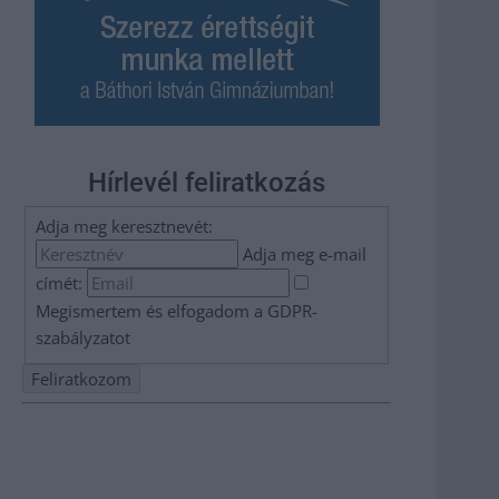
Hírlevél feliratkozás
Adja meg keresztnevét:
Adja meg e-mail
címét:
Megismertem és elfogadom a
GDPR-
szabályzat
ot
Nem szeretne lemaradni semmiről? Csak egy kattintás, és
hírlevelünk a legfrissebb információkkal és exkluzív
tartalmakkal hétről hétre postaládájába érkezik!