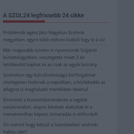
A SZOL24 legfrissebb 24 cikke
Problémák egész Jász-Nagykun-Szolnok
megyében: egyre több otthoni kútból fogy ki a víz
Már magasabb szinten is nyomoznak Szijjártó
büntetőügyében, vesztegetés miatt 3 év
letöltendőt kaphat és ez csak az egyik botrány
Szolnokon egy kulcsfontosságú körforgalmat
részlegesen lezárnak a napokban, a közlekedés az
átlagost is meghaladó mértékben lebénul
Elromlott a biztosítóberendezés a ceglédi
vasútvonalon, alapos késések alakultak ki a
menetrendhez képest, kimaradás is előfordult
Ön szerint hogy készül a hamisítatlan szolnoki
habos isler?