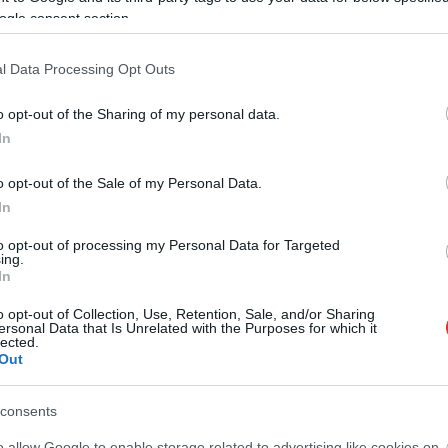
ogle consent section.
l Data Processing Opt Outs
o opt-out of the Sharing of my personal data.
In
o opt-out of the Sale of my Personal Data.
In
2026.08.06.
Kiss Lajos
Horváth Zsolt
to opt-out of processing my Personal Data for Targeted
Csendélet 5.0: alig
 forrósodott az
ing.
balesetveszélyes lépcső és
olnokon pedig egy
In
remek állapotban levő
rd is megdőlt
buszmegálló mutatja, hogy
o opt-out of Collection, Use, Retention, Sale, and/or Sharing
api adatokat
Szolnok mennyire élhető város
ersonal Data that Is Unrelated with the Purposes for which it
lected.
 meteorológiai
Ha csak ezeket a képeket látnánk, azt
Out
ütörtökön: több
gondolnánk, hogy az egyik
s olyan értékek
leglepusztultabb balkáni vidéken
consents
lyek átírták...
járunk, de...
o allow Google to enable storage related to advertising like cookies on