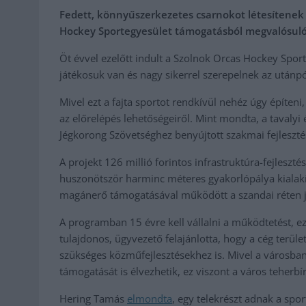
Fedett, könnyűszerkezetes csarnokot létesítenek 
Hockey Sportegyesület támogatásból megvalósuló f
Öt évvel ezelőtt indult a Szolnok Orcas Hockey Spor
játékosuk van és nagy sikerrel szerepelnek az utánp
Mivel ezt a fajta sportot rendkívül nehéz úgy építeni
az előrelépés lehetőségeiről. Mint mondta, a tavalyi
Jégkorong Szövetséghez benyújtott szakmai fejleszt
A projekt 126 millió forintos infrastruktúra-fejles
huszonötször harminc méteres gyakorlópálya kialakít
magánerő támogatásával működött a szandai réten jég
A programban 15 évre kell vállalni a működtetést, ez
tulajdonos, ügyvezető felajánlotta, hogy a cég terület
szükséges közműfejlesztésekhez is. Mivel a városban
támogatását is élvezhetik, ez viszont a város teherb
Hering Tamás
elmondta
, egy telekrészt adnak a spor