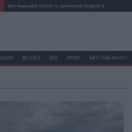
Már magasabb szinten is nyomoznak Szijjártó büntetőügyében,
MEGYE
BELFÖLD
KÉK
SPORT
MÉG TÖBB ROVAT