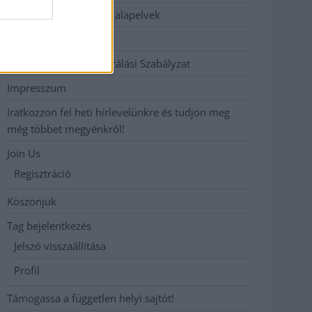
Etikai és függetlenségi alapelvek
Hirdetési árak
Hozzászólási és Moderálási Szabályzat
Impresszum
Iratkozzon fel heti hírlevelünkre és tudjon meg
még többet megyénkről!
Join Us
Regisztráció
Köszönjük
Tag bejelentkezés
Jelszó visszaállítása
Profil
Támogassa a független helyi sajtót!