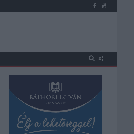
 vesztegetés miatt 3 év letöltendőt kaphat és ez csak az egyik 