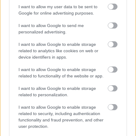
I want to allow my user data to be sent to
Google for online advertising purposes.
I want to allow Google to send me
personalized advertising.
I want to allow Google to enable storage
related to analytics like cookies on web or
device identifiers in apps.
2026.08.06.
Horváth Zsolt
A polgármester a szolnoki cégekhez fordult: több
I want to allow Google to enable storage
száz elbocsátott dolgozón segítene
related to functionality of the website or app.
Munkalehetőséget kér a térség vállalkozásaitól Szolnok
polgármestere. A tószegi kerékpárgyár bezárása után
I want to allow Google to enable storage
related to personalization.
közzétett felhívásának célja, hogy...
Szolnok
I want to allow Google to enable storage
related to security, including authentication
functionality and fraud prevention, and other
user protection.