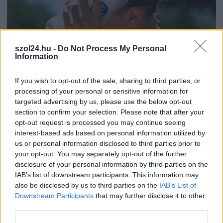
szol24.hu -
Do Not Process My Personal
Information
If you wish to opt-out of the sale, sharing to third parties, or
2026.08.06.
szol24.hu
processing of your personal or sensitive information for
Harmadfokú hőségriasztás az országban:
targeted advertising by us, please use the below opt-out
Szolnokon klímát javítottak, helikoptereket is
section to confirm your selection. Please note that after your
bevetettek a tüzeknél
opt-out request is processed you may continue seeing
Tovább tombol az extrém kánikula az országban, a jelenlegi
interest-based ads based on personal information utilized by
előrejelzések szerint a jövő hét elejéig garantált...
us or personal information disclosed to third parties prior to
Szolnok
your opt-out. You may separately opt-out of the further
disclosure of your personal information by third parties on the
IAB’s list of downstream participants. This information may
also be disclosed by us to third parties on the
IAB’s List of
Downstream Participants
that may further disclose it to other
third parties.