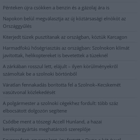
Pénteken újra csökken a benzin és a gázolaj ára is
Napokon belül megválasztja az új köztársasági elnököt az
Országgyűlés
Kiterjedt tüzek pusztítanak az országban, köztük Karcagon
Harmadfokú hőségriasztás az országban: Szolnokon klímát
javítottak, helikoptereket is bevetettek a tüzeknél
A zárkában rosszul lett, elájult – ilyen körülményekről
számoltak be a szolnoki börtönből
Váratlan fennakadás borította fel a Szolnok–Kecskemét
vasútvonal közlekedését
A polgármester a szolnoki cégekhez fordult: több száz
elbocsátott dolgozón segítene
Csődbe ment a tószegi Accell Hunland, a hazai
kerékpárgyártás meghatározó szereplője
Egyszer fent, egyszer lent, így festett a Duna a két évvel