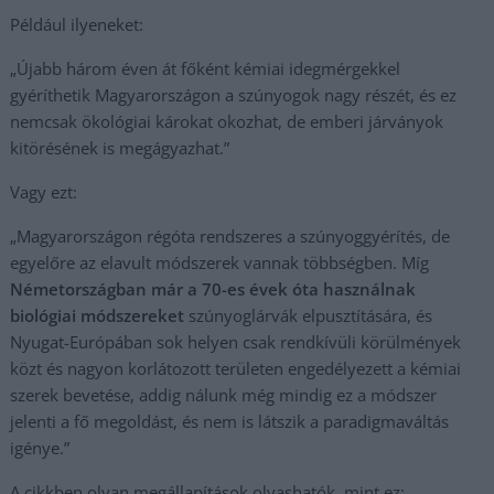
Például ilyeneket:
„Újabb három éven át főként kémiai idegmérgekkel
gyéríthetik Magyarországon a szúnyogok nagy részét, és ez
nemcsak ökológiai károkat okozhat, de emberi járványok
kitörésének is megágyazhat.”
Vagy ezt:
„Magyarországon régóta rendszeres a szúnyoggyérítés, de
egyelőre az elavult módszerek vannak többségben. Míg
Németországban már a 70-es évek óta használnak
biológiai módszereket
szúnyoglárvák elpusztítására, és
Nyugat-Európában sok helyen csak rendkívüli körülmények
közt és nagyon korlátozott területen engedélyezett a kémiai
szerek bevetése, addig nálunk még mindig ez a módszer
jelenti a fő megoldást, és nem is látszik a paradigmaváltás
igénye.”
A cikkben olyan megállapítások olvashatók, mint ez: