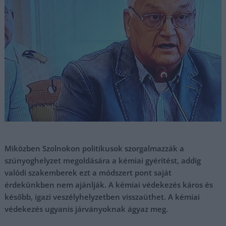
Miközben Szolnokon politikusok szorgalmazzák a
szúnyoghelyzet megoldására a kémiai gyérítést, addig
valódi szakemberek ezt a módszert pont saját
érdekünkben nem ajánlják. A kémiai védekezés káros és
később, igazi veszélyhelyzetben visszaüthet. A kémiai
védekezés ugyanis járványoknak ágyaz meg.