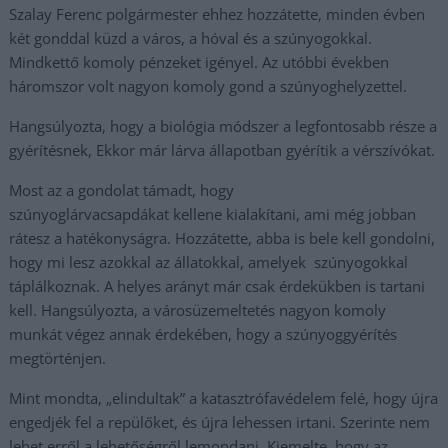
Szalay Ferenc polgármester ehhez hozzátette, minden évben
két gonddal küzd a város, a hóval és a szúnyogokkal.
Mindkettő komoly pénzeket igényel. Az utóbbi években
háromszor volt nagyon komoly gond a szúnyoghelyzettel.
Hangsúlyozta, hogy a biológia módszer a legfontosabb része a
gyérítésnek, Ekkor már lárva állapotban gyérítik a vérszívókat.
Most az a gondolat támadt, hogy
szúnyoglárvacsapdákat kellene kialakítani, ami még jobban
rátesz a hatékonyságra. Hozzátette, abba is bele kell gondolni,
hogy mi lesz azokkal az állatokkal, amelyek szúnyogokkal
táplálkoznak. A helyes arányt már csak érdekükben is tartani
kell. Hangsúlyozta, a városüzemeltetés nagyon komoly
munkát végez annak érdekében, hogy a szúnyoggyérítés
megtörténjen.
Mint mondta, „elindultak” a katasztrófavédelem felé, hogy újra
engedjék fel a repülőket, és újra lehessen irtani. Szerinte nem
lehet erről a lehetőségről lemondani. Kiemelte, hogy az