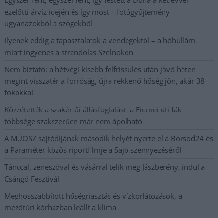
ezelőtti árvíz idején és így most – fotógyűjtemény
ugyanazokból a szögekből
Ilyenek eddig a tapasztalatok a vendégektől – a hőhullám
miatt ingyenes a strandolás Szolnokon
Nem biztató: a hétvégi kisebb felfrissülés után jövő héten
megint visszatér a forróság, újra rekkenő hőség jön, akár 38
fokokkal
Közzétették a szakértői állásfoglalást, a Fiumei úti fák
többsége szakszerűen már nem ápolható
A MÚOSZ sajtódíjának második helyét nyerte el a Borsod24 és
a Paraméter közös riportfilmje a Sajó szennyezéséről
Tánccal, zeneszóval és vásárral telik meg Jászberény, indul a
Csángó Fesztivál
Meghosszabbított hőségriasztás és vízkorlátozások, a
mezőtúri kórházban leállt a klíma