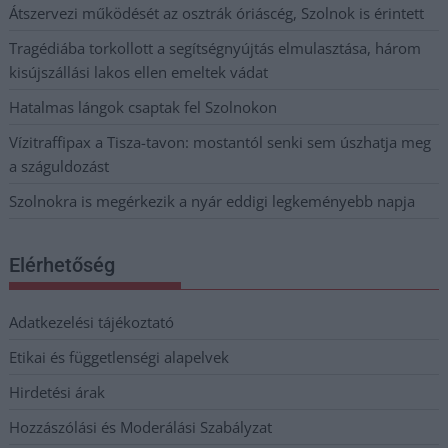
Átszervezi működését az osztrák óriáscég, Szolnok is érintett
Tragédiába torkollott a segítségnyújtás elmulasztása, három
kisújszállási lakos ellen emeltek vádat
Hatalmas lángok csaptak fel Szolnokon
Vízitraffipax a Tisza-tavon: mostantól senki sem úszhatja meg
a száguldozást
Szolnokra is megérkezik a nyár eddigi legkeményebb napja
Elérhetőség
Adatkezelési tájékoztató
Etikai és függetlenségi alapelvek
Hirdetési árak
Hozzászólási és Moderálási Szabályzat