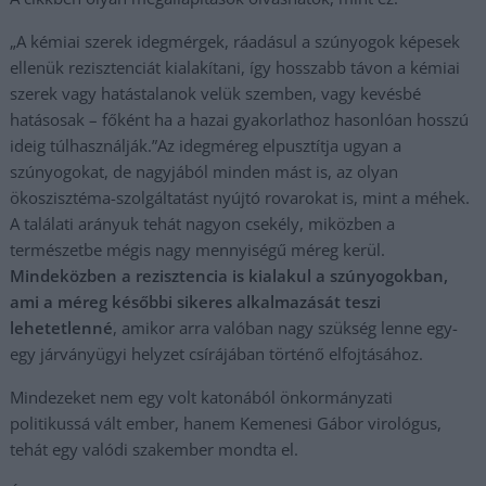
„A kémiai szerek idegmérgek, ráadásul a szúnyogok képesek
ellenük rezisztenciát kialakítani, így hosszabb távon a kémiai
szerek vagy hatástalanok velük szemben, vagy kevésbé
hatásosak – főként ha a hazai gyakorlathoz hasonlóan hosszú
ideig túlhasználják.”Az idegméreg elpusztítja ugyan a
szúnyogokat, de nagyjából minden mást is, az olyan
ökoszisztéma-szolgáltatást nyújtó rovarokat is, mint a méhek.
A találati arányuk tehát nagyon csekély, miközben a
természetbe mégis nagy mennyiségű méreg kerül.
Mindeközben a rezisztencia is kialakul a szúnyogokban,
ami a méreg későbbi sikeres alkalmazását teszi
lehetetlenné
, amikor arra valóban nagy szükség lenne egy-
egy járványügyi helyzet csírájában történő elfojtásához.
Mindezeket nem egy volt katonából önkormányzati
politikussá vált ember, hanem Kemenesi Gábor virológus,
tehát egy valódi szakember mondta el.