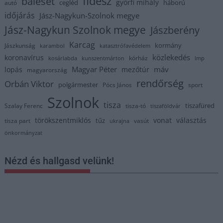
fidesz
baleset
györfi mihály
cegléd
háború
autó
időjárás
Jász-Nagykun-Szolnok megye
Jász-Nagykun Szolnok megye
Jászberény
Karcag
kormány
Jászkunság
karambol
katasztrófavédelem
közlekedés
koronavírus
kórház
kosárlabda
kunszentmárton
lmp
Magyar Péter
máv
lopás
mezőtúr
magyarország
rendőrség
Orbán Viktor
polgármester
Pócs János
sport
Szolnok
tisza
tiszafüred
Szalay Ferenc
tisza-tó
tiszaföldvár
törökszentmiklós
vonat
választás
tűz
tisza part
vasút
ukrajna
önkormányzat
Nézd és hallgasd velünk!