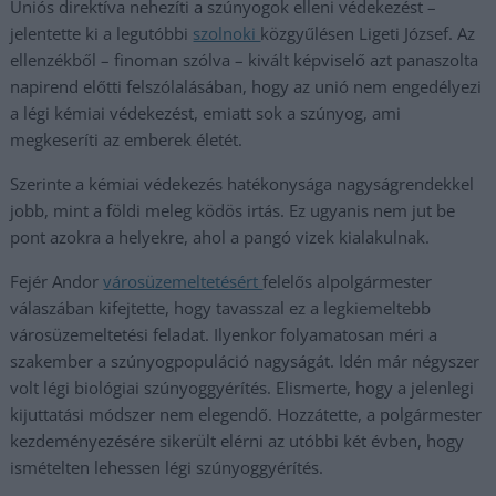
Uniós direktíva nehezíti a szúnyogok elleni védekezést –
jelentette ki a legutóbbi
szolnoki
közgyűlésen Ligeti József. Az
ellenzékből – finoman szólva – kivált képviselő azt panaszolta
napirend előtti felszólalásában, hogy az unió nem engedélyezi
a légi kémiai védekezést, emiatt sok a szúnyog, ami
megkeseríti az emberek életét.
Szerinte a kémiai védekezés hatékonysága nagyságrendekkel
jobb, mint a földi meleg ködös irtás. Ez ugyanis nem jut be
pont azokra a helyekre, ahol a pangó vizek kialakulnak.
Fejér Andor
városüzemeltetésért
felelős alpolgármester
válaszában kifejtette, hogy tavasszal ez a legkiemeltebb
városüzemeltetési feladat. Ilyenkor folyamatosan méri a
szakember a szúnyogpopuláció nagyságát. Idén már négyszer
volt légi biológiai szúnyoggyérítés. Elismerte, hogy a jelenlegi
kijuttatási módszer nem elegendő. Hozzátette, a polgármester
kezdeményezésére sikerült elérni az utóbbi két évben, hogy
ismételten lehessen légi szúnyoggyérítés.