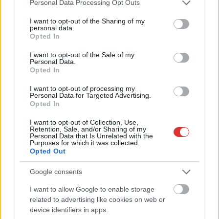
Please note that this website/app uses one or more Google
Personal Data Processing Opt Outs
services and may gather and store information including but
not limited to your visit or usage behaviour. You may click to
I want to opt-out of the Sharing of my
personal data.
grant or deny consent to Google and its third-party tags to
Opted In
use your data for below specified purposes in below Google
consent section.
I want to opt-out of the Sale of my
Personal Data.
Opted In
2026.08.06.
Horváth Zsolt
I want to opt-out of processing my
Personal Data for Targeted Advertising.
A zárkában rosszul lett, elájult – ilyen
Opted In
körülményekről számoltak be a szolnoki börtönből
Az ország több büntetés-végrehajtási intézetéből is hasonló
I want to opt-out of Collection, Use,
Retention, Sale, and/or Sharing of my
panaszok érkeztek a napokban, miután energiatakarékossági
Personal Data that Is Unrelated with the
Purposes for which it was collected.
intézkedéseket vezettek be...
Opted Out
Szolnok
Google consents
I want to allow Google to enable storage
related to advertising like cookies on web or
device identifiers in apps.