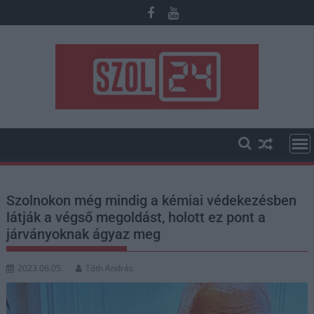
Skip
to
content
Szolnokon még mindig a kémiai védekezésben
látják a végső megoldást, holott ez pont a
járványoknak ágyaz meg
2023.06.05.
Tóth András