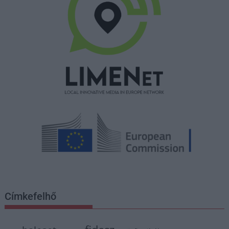
Címkefelhő