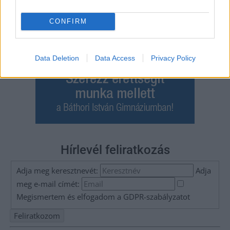
CONFIRM
Data Deletion
Data Access
Privacy Policy
Hírlevél feliratkozás
Adja meg keresztnevét:
Adja
meg e-mail címét:
Megismertem és elfogadom a
GDPR-szabályzat
ot