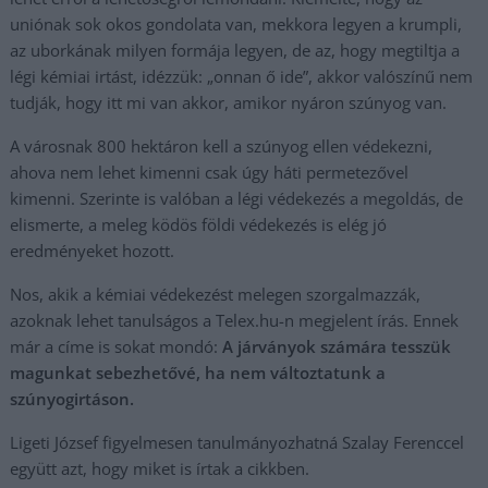
uniónak sok okos gondolata van, mekkora legyen a krumpli,
az uborkának milyen formája legyen, de az, hogy megtiltja a
légi kémiai irtást, idézzük: „onnan ő ide”, akkor valószínű nem
tudják, hogy itt mi van akkor, amikor nyáron szúnyog van.
A városnak 800 hektáron kell a szúnyog ellen védekezni,
ahova nem lehet kimenni csak úgy háti permetezővel
kimenni. Szerinte is valóban a légi védekezés a megoldás, de
elismerte, a meleg ködös földi védekezés is elég jó
eredményeket hozott.
Nos, akik a kémiai védekezést melegen szorgalmazzák,
azoknak lehet tanulságos a Telex.hu-n megjelent írás. Ennek
már a címe is sokat mondó:
A járványok számára tesszük
magunkat sebezhetővé, ha nem változtatunk a
szúnyogirtáson.
Ligeti József figyelmesen tanulmányozhatná Szalay Ferenccel
együtt azt, hogy miket is írtak a cikkben.