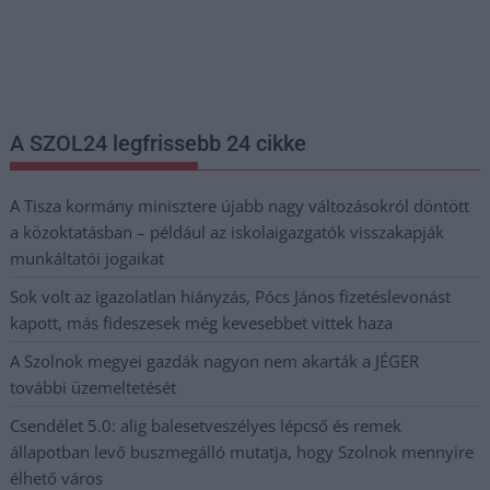
Nem szeretne lemaradni semmiről? Csak egy kattintás, és hírlevelünk a
legfrissebb információkkal és exkluzív tartalmakkal hétről hétre
postaládájába érkezik!
A SZOL24 legfrissebb 24 cikke
A Tisza kormány minisztere újabb nagy változásokról döntött
a közoktatásban – például az iskolaigazgatók visszakapják
munkáltatói jogaikat
Sok volt az igazolatlan hiányzás, Pócs János fizetéslevonást
kapott, más fideszesek még kevesebbet vittek haza
A Szolnok megyei gazdák nagyon nem akarták a JÉGER
további üzemeltetését
Csendélet 5.0: alig balesetveszélyes lépcső és remek
állapotban levő buszmegálló mutatja, hogy Szolnok mennyire
élhető város