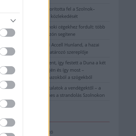
Váratlan fennakadás borította fel a Szolnok–
Kecskemét vasútvonal közlekedését
A polgármester a szolnoki cégekhez fordult: több
száz elbocsátott dolgozón segítene
Csődbe ment a tószegi Accell Hunland, a hazai
kerékpárgyártás meghatározó szereplője
Egyszer fent, egyszer lent, így festett a Duna a két
évvel ezelőtti árvíz idején és így most –
fotógyűjtemény ugyanazokból a szögekből
Ilyenek eddig a tapasztalatok a vendégektől – a
hőhullám miatt ingyenes a strandolás Szolnokon
Elérhetőség
Adatkezelési tájékoztató