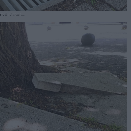
vevő rácsot,…