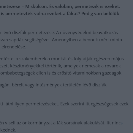
metezése – Miskolcon. És valóban, permetezik is ezeket.
 is permetezték volna ezeket a fákat? Pedig van belőlük
én lévő díszfák permetezése. A növényvédelmi beavatkozás
rovarcsapdák segítségével. Amennyiben a bennük mért minta
 elrendelése.
zdték el a szakemberek a munkát és folytatják egészen május
yezett készítményekkel történik, amelyek nemcsak a rovarok
gombabetegségek ellen is és erősítő vitaminokban gazdagok.
agán, bérelt vagy intézmények területén lévő díszfák
látni ilyen permetezéseket. Ezek szerint itt egészségesek ezek
 viseli az önkormányzat a fák sorsának alakulását. Itt ninc
s
ézkednek.