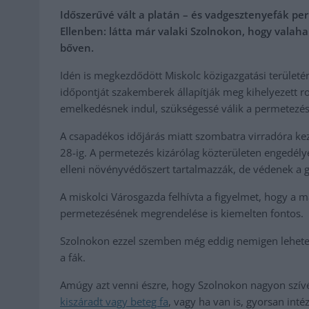
Időszerűvé vált a platán – és vadgesztenyefák per
Ellenben: látta már valaki Szolnokon, hogy valaha
bőven.
Idén is megkezdődött Miskolc közigazgatási terület
időpontját szakemberek állapítják meg kihelyezett 
emelkedésnek indul, szükségessé válik a permetezés
A csapadékos időjárás miatt szombatra virradóra ke
28-ig. A permetezés kizárólag közterületen engedél
elleni növényvédőszert tartalmazzák, de védenek a 
A miskolci Városgazda felhívta a figyelmet, hogy a m
permetezésének megrendelése is kiemelten fontos.
Szolnokon ezzel szemben még eddig nemigen lehetett 
a fák.
Amúgy azt venni észre, hogy Szolnokon nagyon szívén
kiszáradt vagy beteg fa
, vagy ha van is, gyorsan int