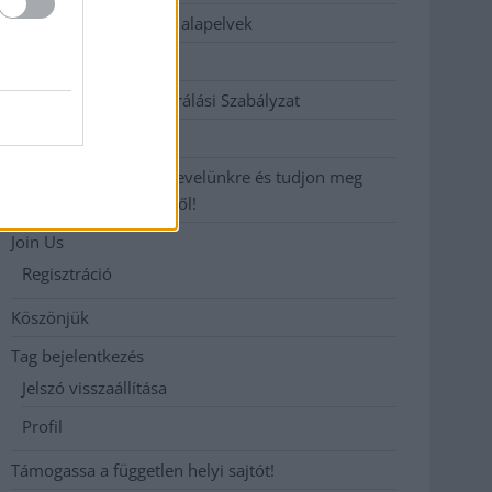
Etikai és függetlenségi alapelvek
Hirdetési árak
Hozzászólási és Moderálási Szabályzat
Impresszum
Iratkozzon fel heti hírlevelünkre és tudjon meg
még többet megyénkről!
Join Us
Regisztráció
Köszönjük
Tag bejelentkezés
Jelszó visszaállítása
Profil
Támogassa a független helyi sajtót!