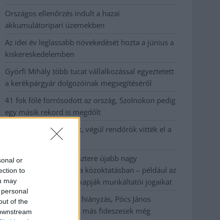
Országos ellenőrzés indult a hazai
akkumulátoripari üzemekben
Az idei év leglassabb növekedését hozta a június a
kiskereskedelemben
Györfi Mihály több tucat vállalkozással egyeztetett
a kerékpárgyár dolgozóinak megsegítéséről
41 fok fölé forrósodott az ország, Szolnokon pedig
egy másik rekord is megdőlt
Egy telefonhívást akart, végül rendőrök vitték el a
mezőtúri férfit
A Tisza kormány minisztere újabb nagy
sonal or
változásokról döntött a közoktatásban – például az
ection to
ou may
iskolaigazgatók visszakapják munkáltatói jogaikat
 personal
Sok volt az igazolatlan hiányzás, Pócs János
out of the
fizetéslevonást kapott, más fideszesek még
 downstream