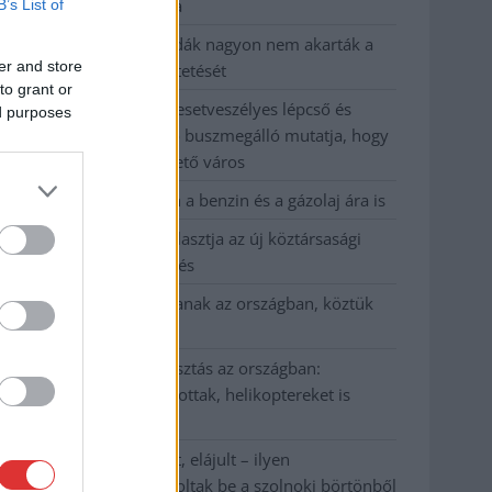
kevesebbet vittek haza
B’s List of
A Szolnok megyei gazdák nagyon nem akarták a
er and store
JÉGER további üzemeltetését
to grant or
Csendélet 5.0: alig balesetveszélyes lépcső és
ed purposes
remek állapotban levő buszmegálló mutatja, hogy
Szolnok mennyire élhető város
Pénteken újra csökken a benzin és a gázolaj ára is
Napokon belül megválasztja az új köztársasági
elnököt az Országgyűlés
Kiterjedt tüzek pusztítanak az országban, köztük
Karcagon
Harmadfokú hőségriasztás az országban:
Szolnokon klímát javítottak, helikoptereket is
bevetettek a tüzeknél
A zárkában rosszul lett, elájult – ilyen
körülményekről számoltak be a szolnoki börtönből