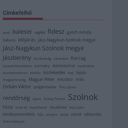
Címkefelhő
fidesz
baleset
györfi mihály
cegléd
autó
időjárás
Jász-Nagykun-Szolnok megye
háború
Jász-Nagykun Szolnok megye
Jászberény
Karcag
Jászkunság
karambol
koronavírus
kormány
katasztrófavédelem
kosárlabda
közlekedés
lopás
kórház
kunszentmárton
lmp
Magyar Péter
máv
mezőtúr
magyarország
Orbán Viktor
polgármester
Pócs János
Szolnok
rendőrség
sport
Szalay Ferenc
tisza
tiszafüred
tisza part
tisza-tó
tiszaföldvár
törökszentmiklós
vonat
választás
tűz
vasút
ukrajna
önkormányzat