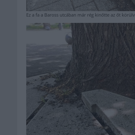
Ez a fa a Baross utcában már rég kinőtte az őt körül