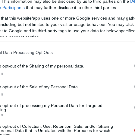
. This information may also be disclosed by us to third parties on the
IA
Participants
that may further disclose it to other third parties.
 that this website/app uses one or more Google services and may gath
including but not limited to your visit or usage behaviour. You may click 
 to Google and its third-party tags to use your data for below specifi
ogle consent section.
l Data Processing Opt Outs
o opt-out of the Sharing of my personal data.
In
rett a vágásra
o opt-out of the Sale of my Personal Data.
In
to opt-out of processing my Personal Data for Targeted
ing.
In
o opt-out of Collection, Use, Retention, Sale, and/or Sharing
ersonal Data that Is Unrelated with the Purposes for which it
lected.