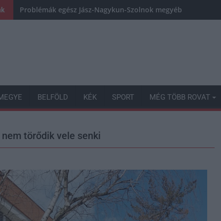
Problémák egész Jász-Nagykun-Szolnok megyében: egyre töb
nk
MEGYE
BELFÖLD
KÉK
SPORT
MÉG TÖBB ROVAT
g nem törődik vele senki