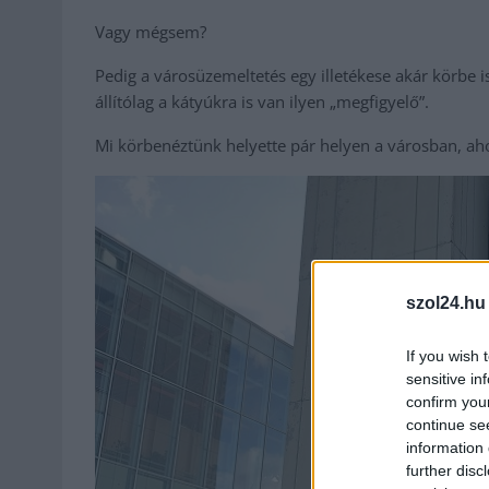
Vagy mégsem?
Pedig a városüzemeltetés egy illetékese akár körbe 
állítólag a kátyúkra is van ilyen „megfigyelő”.
Mi körbenéztünk helyette pár helyen a városban, a
szol24.hu
If you wish 
sensitive in
confirm you
continue se
information 
further disc