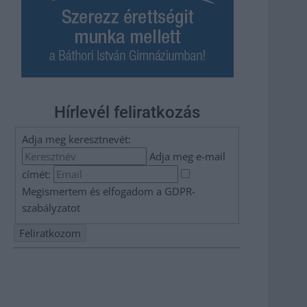
Hírlevél feliratkozás
Adja meg keresztnevét:
Adja meg e-mail
címét:
Megismertem és elfogadom a
GDPR-
szabályzat
ot
Nem szeretne lemaradni semmiről? Csak egy kattintás, és
hírlevelünk a legfrissebb információkkal és exkluzív
tartalmakkal hétről hétre postaládájába érkezik!