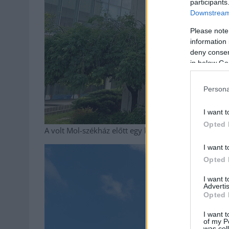
participants
Downstream 
Please note
information 
deny consent
in below Go
Persona
I want t
Opted 
A volt Mol-székház előtt egy kiszáradt fa, talán megé
I want t
Opted 
I want 
Advertis
Opted 
I want t
of my P
was col