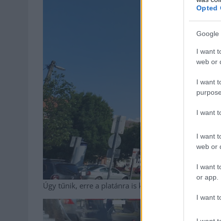
Opted 
Google 
I want t
web or d
I want t
purpose
I want 
I want t
web or d
I want t
or app.
Úgy tűnik, erre a platánra is keresztet lehet vetni.
Er
I want t
I want t