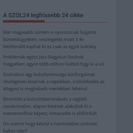
A SZOL24 legfrissebb 24 cikke
Már magasabb szinten is nyomoznak Szijjártó
büntetőügyében, vesztegetés miatt 3 év
letöltendőt kaphat és ez csak az egyik botrány
Problémák egész Jász-Nagykun-Szolnok
megyében: egyre több otthoni kútból fogy ki a víz
Szolnokon egy kulcsfontosságú körforgalmat
részlegesen lezárnak a napokban, a közlekedés az
átlagost is meghaladó mértékben lebénul
Elromlott a biztosítóberendezés a ceglédi
vasútvonalon, alapos késések alakultak ki a
menetrendhez képest, kimaradás is előfordult
Ön szerint hogy készül a hamisítatlan szolnoki
habos isler?