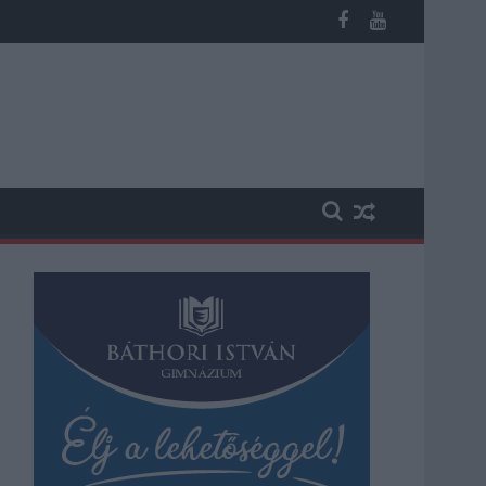
b otthoni kútból fogy ki a víz