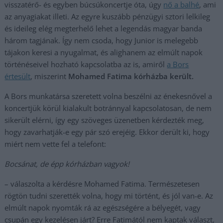
visszatérő- és egyben búcsúkoncertje óta, úgy
nő a balhé
, ami
az anyagiakat illeti. Az egyre kuszább pénzügyi sztori lelkileg
és ideileg elég megterhelő lehet a legendás magyar banda
három tagjának. Így nem csoda, hogy Junior is melegebb
tájakon keresi a nyugalmat, és alighanem az elmúlt napok
történéseivel hozható kapcsolatba az is, amiről
a Bors
értesült
, miszerint
Mohamed Fatima kórházba került.
A Bors munkatársa szeretett volna beszélni az énekesnővel a
koncertjük körül kialakult botránnyal kapcsolatosan, de nem
sikerült elérni, így egy szöveges üzenetben kérdezték meg,
hogy zavarhatják-e egy pár szó erejéig. Ekkor derült ki, hogy
miért nem vette fel a telefont:
Bocsánat, de épp kórházban vagyok!
– válaszolta a kérdésre Mohamed Fatima. Természetesen
rögtön tudni szerették volna, hogy mi történt, és jól van-e. Az
elmúlt napok nyomták rá az egészségére a bélyegét, vagy
csupán egy kezelésen járt? Erre Fatimától nem kaptak választ,