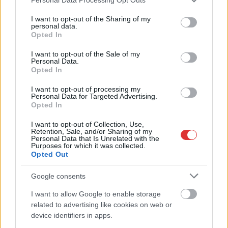
services and may gather and store information including but
not limited to your visit or usage behaviour. You may click to
I want to opt-out of the Sharing of my
personal data.
grant or deny consent to Google and its third-party tags to
Opted In
use your data for below specified purposes in below Google
consent section.
I want to opt-out of the Sale of my
Personal Data.
Opted In
I want to opt-out of processing my
Personal Data for Targeted Advertising.
Opted In
I want to opt-out of Collection, Use,
Retention, Sale, and/or Sharing of my
Personal Data that Is Unrelated with the
Purposes for which it was collected.
2025.06.03.
Kiss Lajos
Opted Out
Véletlen lenne? A Megasztár zsűrijéből kikerült
Caramel és Marsalkó, érkezik Tóth Gabi és Curtis
Google consents
A NER-közel TV2 komoly cserét hajtott végre a Megasztár
I want to allow Google to enable storage
zsűrijében, kikerült két, a kormányt bíráló tag,...
related to advertising like cookies on web or
device identifiers in apps.
Bulvár