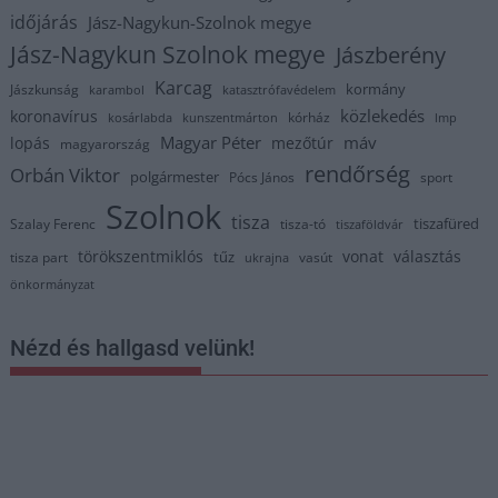
időjárás
Jász-Nagykun-Szolnok megye
Jász-Nagykun Szolnok megye
Jászberény
Karcag
kormány
Jászkunság
karambol
katasztrófavédelem
közlekedés
koronavírus
kórház
kosárlabda
kunszentmárton
lmp
Magyar Péter
máv
lopás
mezőtúr
magyarország
rendőrség
Orbán Viktor
polgármester
Pócs János
sport
Szolnok
tisza
tiszafüred
Szalay Ferenc
tisza-tó
tiszaföldvár
törökszentmiklós
vonat
választás
tűz
tisza part
vasút
ukrajna
önkormányzat
Nézd és hallgasd velünk!