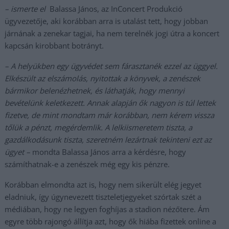
– ismerte el
Balassa János, az InConcert Produkció
ügyvezetője, aki korábban arra is utalást tett, hogy jobban
járnának a zenekar tagjai, ha nem terelnék jogi útra a koncert
kapcsán kirobbant botrányt.
– A helyükben egy ügyvédet sem fárasztanék ezzel az üggyel.
Elkészült az elszámolás, nyitottak a könyvek, a zenészek
bármikor belenézhetnek, és láthatják, hogy mennyi
bevételünk keletkezett. Annak alapján ők nagyon is túl lettek
fizetve, de mint mondtam már korábban, nem kérem vissza
tőlük a pénzt, megérdemlik. A lelkiismeretem tiszta, a
gazdálkodásunk tiszta, szeretném lezártnak tekinteni ezt az
ügyet
–
mondta Balassa János arra a kérdésre, hogy
számíthatnak-e a zenészek még egy kis pénzre.
Korábban elmondta azt is, hogy nem sikerült elég jegyet
eladniuk, így úgynevezett tiszteletjegyeket szórtak szét a
médiában, hogy ne legyen foghíjas a stadion nézőtere. Ám
egyre több rajongó állítja azt, hogy ők hiába fizettek online a