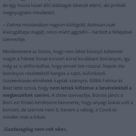
de egy hozzá közel álló stábtagot sikerült elérni, aki próbált
megnyugtatni mindenkit.
– Fatima mostanában nagyon köhögött, biztosan csak
kivizsgáltatja magát, nincs miért aggódni
– hárított a fellépései
szervezője.
Mindenesetre az biztos, hogy nem lehet könnyű túltennie
magát a Fekete Vonat koncert körül kirobbant botrányon, így
még az is előfordulhat, hogy emiatt lett rosszul. Napok óta
botrányos részletektől hangos a sajtó, különböző
összeesküvés-elméletek kaptak szárnyra. Előbb Fatima és
Beat tette szóvá, hogy
nem lettek kifizetve a bevételekből a
megbeszéltek szerint.
A show szervezője, Boross János a
Bors ezt firtató kérdéseire beismerte, hogy anyagi bukás volt a
koncert, de szerinte nem ő, hanem a válság, a Covid és
minden más a hibás.
„
Gazdaságilag nem volt siker
„