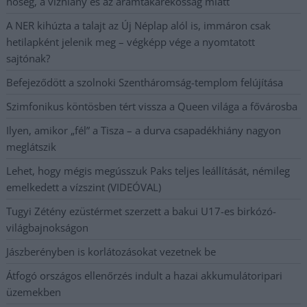
hőség, a vízhiány és az áramtakarékosság miatt
A NER kihúzta a talajt az Új Néplap alól is, immáron csak
hetilapként jelenik meg – végképp vége a nyomtatott
sajtónak?
Befejeződött a szolnoki Szentháromság-templom felújítása
Szimfonikus köntösben tért vissza a Queen világa a fővárosba
Ilyen, amikor „fél” a Tisza – a durva csapadékhiány nagyon
meglátszik
Lehet, hogy mégis megússzuk Paks teljes leállítását, némileg
emelkedett a vízszint (VIDEÓVAL)
Tugyi Zétény ezüstérmet szerzett a bakui U17-es birkózó-
világbajnokságon
Jászberényben is korlátozásokat vezetnek be
Átfogó országos ellenőrzés indult a hazai akkumulátoripari
üzemekben