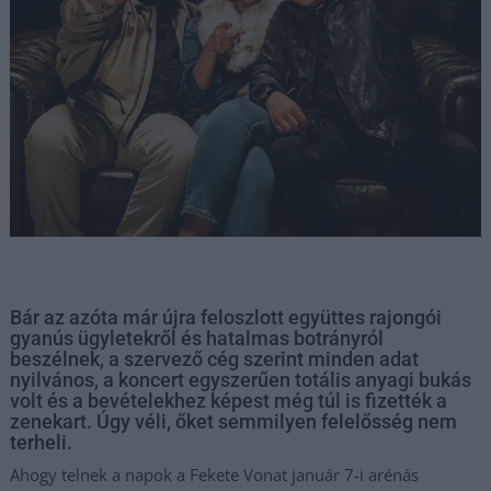
Bár az azóta már újra feloszlott együttes rajongói
gyanús ügyletekről és hatalmas botrányról
beszélnek, a szervező cég szerint minden adat
nyilvános, a koncert egyszerűen totális anyagi bukás
volt és a bevételekhez képest még túl is fizették a
zenekart. Úgy véli, őket semmilyen felelősség nem
terheli.
Ahogy telnek a napok a Fekete Vonat január 7-i arénás