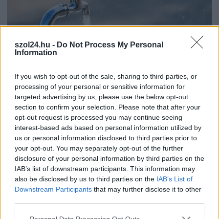
szol24.hu -
Do Not Process My Personal
Information
If you wish to opt-out of the sale, sharing to third parties, or
processing of your personal or sensitive information for
targeted advertising by us, please use the below opt-out
section to confirm your selection. Please note that after your
opt-out request is processed you may continue seeing
interest-based ads based on personal information utilized by
us or personal information disclosed to third parties prior to
2025.10.09.
Gáll Tódor
your opt-out. You may separately opt-out of the further
Az intelligens vízkezelés: praktikus megoldások a
disclosure of your personal information by third parties on the
szivattyúk terén
IAB’s list of downstream participants. This information may
Támogatott tartalom! A modern vízgazdálkodási
also be disclosed by us to third parties on the
IAB’s List of
rendszerekben a szivattyúk elengedhetetlenek. Segítségükkel
Downstream Participants
that may further disclose it to other
a víz kényelmesen és hatékonyan szállítható,...
third parties.
Bulvár
Please note that this website/app uses one or more Google
Personal Data Processing Opt Outs