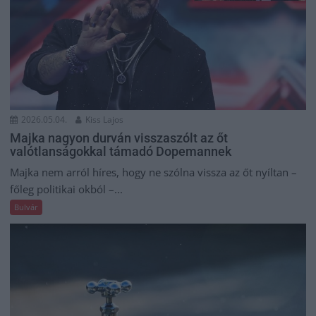
2026.05.04.
Kiss Lajos
Majka nagyon durván visszaszólt az őt
valótlanságokkal támadó Dopemannek
Majka nem arról híres, hogy ne szólna vissza az őt nyíltan –
főleg politikai okból –...
Bulvár