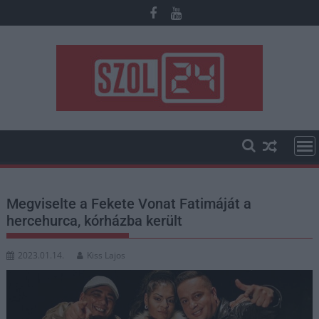
Skip
to
content
Megviselte a Fekete Vonat Fatimáját a
hercehurca, kórházba került
2023.01.14.
Kiss Lajos