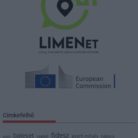
Címkefelhő
fidesz
baleset
györfi mihály
cegléd
háború
autó