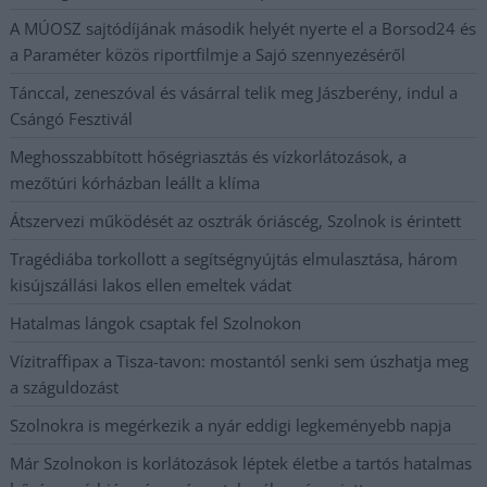
A MÚOSZ sajtódíjának második helyét nyerte el a Borsod24 és
a Paraméter közös riportfilmje a Sajó szennyezéséről
Tánccal, zeneszóval és vásárral telik meg Jászberény, indul a
Csángó Fesztivál
Meghosszabbított hőségriasztás és vízkorlátozások, a
mezőtúri kórházban leállt a klíma
Átszervezi működését az osztrák óriáscég, Szolnok is érintett
Tragédiába torkollott a segítségnyújtás elmulasztása, három
kisújszállási lakos ellen emeltek vádat
Hatalmas lángok csaptak fel Szolnokon
Vízitraffipax a Tisza-tavon: mostantól senki sem úszhatja meg
a száguldozást
Szolnokra is megérkezik a nyár eddigi legkeményebb napja
Már Szolnokon is korlátozások léptek életbe a tartós hatalmas