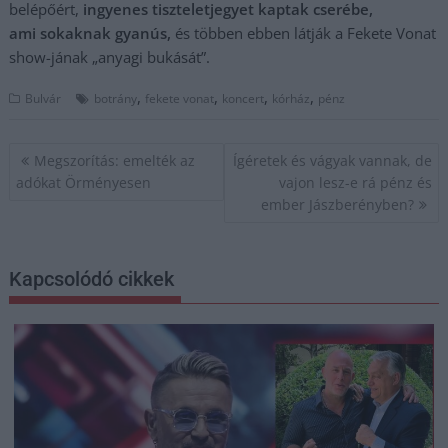
belépőért,
ingyenes tiszteletjegyet kaptak cserébe,
ami sokaknak gyanús,
és többen ebben látják a Fekete Vonat
show-jának „anyagi bukását”.
,
,
,
,
Bulvár
botrány
fekete vonat
koncert
kórház
pénz
Bejegyzés
Megszorítás: emelték az
Ígéretek és vágyak vannak, de
navigáció
adókat Örményesen
vajon lesz-e rá pénz és
ember Jászberényben?
Kapcsolódó cikkek