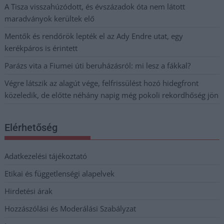
A Tisza visszahúzódott, és évszázadok óta nem látott
maradványok kerültek elő
Mentők és rendőrök lepték el az Ady Endre utat, egy
kerékpáros is érintett
Parázs vita a Fiumei úti beruházásról: mi lesz a fákkal?
Végre látszik az alagút vége, felfrissülést hozó hidegfront
közeledik, de előtte néhány napig még pokoli rekordhőség jön
Elérhetőség
Adatkezelési tájékoztató
Etikai és függetlenségi alapelvek
Hirdetési árak
Hozzászólási és Moderálási Szabályzat