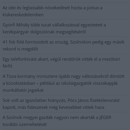
Az idei év leglassabb növekedését hozta a június a
kiskereskedelemben
Györfi Mihály több tucat vállalkozással egyeztetett a
kerékpárgyár dolgozóinak megsegítéséről
41 fok fölé forrósodott az ország, Szolnokon pedig egy másik
rekord is megdőlt
Egy telefonhívást akart, végül rendőrök vitték el a mezőtúri
férfit
A Tisza kormány minisztere újabb nagy változásokról döntött
a közoktatásban – például az iskolaigazgatók visszakapják
munkáltatói jogaikat
Sok volt az igazolatlan hiányzás, Pócs János fizetéslevonást
kapott, más fideszesek még kevesebbet vittek haza
A Szolnok megyei gazdák nagyon nem akarták a JÉGER
további üzemeltetését