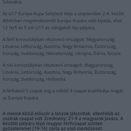
Szlovákia.
Az U17 Európa Kupa Selejtező tétje a szeptember 2-4. között
Athénban megrendezendő Európa Kupára való kijutás, ahol
12 férfi és 9 női U17-es válogatott lép pályára.
A férfi korosztályban résztvevő országok: Magyarország,
Litvánia, Lettország, Ausztria, Nagy Britannia, Észtország,
Írország, Svédország, Németország, Ukrajna, Dánia, Grúzia
A női korosztályban résztvevő országok: Magyarország,
Litvánia, Lettország, Ausztria, Nagy Britannia, Észtország,
Írország, Svédország, Hollandia
A férfiaktól 5 csapat míg a nőktől 4 csapat kvalifikálja magát
az Európa Kupára.
A mieink közül először a lányok játszottak, ellenfelük az
osztrák csapat volt. Eredmény: 21-9 a magyarok javára. A
később pályára lépő magyar férficsapat szintén
győzelemmel (19-16) zárta az első mérkőzését.