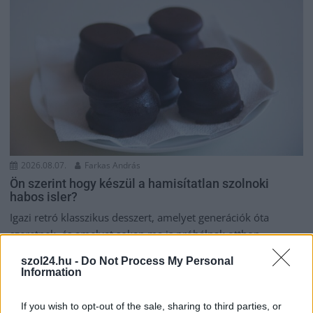
2026.08.07.
Farkas András
Ön szerint hogy készül a hamisítatlan szolnoki
habos isler?
Igazi retró klasszikus desszert, amelyet generációk óta
szeretnek, és amelyet sokan ma is próbálnak otthon
újraalkotni....
szol24.hu -
Do Not Process My Personal
Szolnok
Information
If you wish to opt-out of the sale, sharing to third parties, or