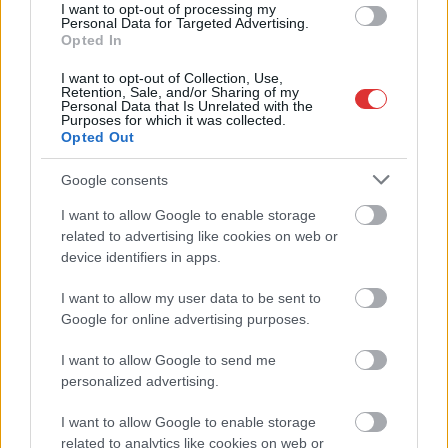
I want to opt-out of processing my
Personal Data for Targeted Advertising.
Opted In
I want to opt-out of Collection, Use,
Retention, Sale, and/or Sharing of my
Personal Data that Is Unrelated with the
Purposes for which it was collected.
Opted Out
Google consents
I want to allow Google to enable storage
related to advertising like cookies on web or
device identifiers in apps.
I want to allow my user data to be sent to
Google for online advertising purposes.
Hírlevél feliratkozás
I want to allow Google to send me
personalized advertising.
Adja meg keresztnevét:
Adja
meg e-mail címét:
I want to allow Google to enable storage
Megismertem és elfogadom a
GDPR-szabályzat
ot
related to analytics like cookies on web or