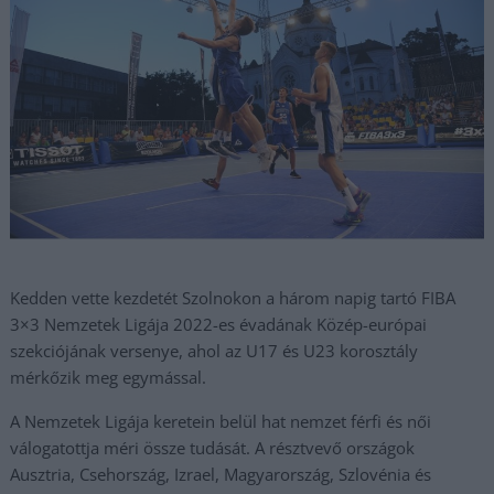
Kedden vette kezdetét Szolnokon a három napig tartó FIBA
3×3 Nemzetek Ligája 2022-es évadának Közép-európai
szekciójának versenye, ahol az U17 és U23 korosztály
mérkőzik meg egymással.
A Nemzetek Ligája keretein belül hat nemzet férfi és női
válogatottja méri össze tudását. A résztvevő országok
Ausztria, Csehország, Izrael, Magyarország, Szlovénia és