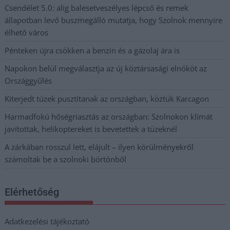
Csendélet 5.0: alig balesetveszélyes lépcső és remek
állapotban levő buszmegálló mutatja, hogy Szolnok mennyire
élhető város
Pénteken újra csökken a benzin és a gázolaj ára is
Napokon belül megválasztja az új köztársasági elnököt az
Országgyűlés
Kiterjedt tüzek pusztítanak az országban, köztük Karcagon
Harmadfokú hőségriasztás az országban: Szolnokon klímát
javítottak, helikoptereket is bevetettek a tüzeknél
A zárkában rosszul lett, elájult – ilyen körülményekről
számoltak be a szolnoki börtönből
Elérhetőség
Adatkezelési tájékoztató