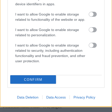
device identifiers in apps.
I want to allow Google to enable storage
Nem szeretne lemaradni semmiről? Csak egy kattintás, és hírlevelünk a
related to functionality of the website or app.
legfrissebb információkkal és exkluzív tartalmakkal hétről hétre
I want to allow Google to enable storage
postaládájába érkezik!
related to personalization.
I want to allow Google to enable storage
A SZOL24 legfrissebb 24 cikke
related to security, including authentication
functionality and fraud prevention, and other
user protection.
A Tisza Párt Dr. Baka Andrást jelöli köztársasági elnöknek
Óriási, több mint két méteres harcsát fogott a Tiszán a 13 éves
fiú (VIDEÓVAL)
CONFIRM
Hétfőn kezdik, csütörtökön végeznek – lezárás miatt
fennakadásokra és pótlóbuszos közlekedésre számítsunk az
egyik Jász-Nagykun-Szolnok megyei vasútvonalon
Data Deletion
Data Access
Privacy Policy
Visszaszámlálás indul: -1, 0, Sziget!