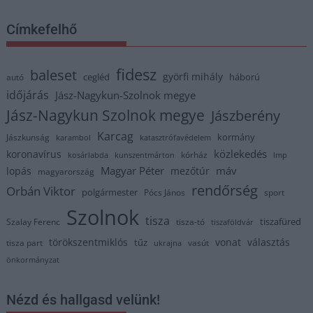
Címkefelhő
fidesz
baleset
györfi mihály
cegléd
háború
autó
időjárás
Jász-Nagykun-Szolnok megye
Jász-Nagykun Szolnok megye
Jászberény
Karcag
kormány
Jászkunság
karambol
katasztrófavédelem
közlekedés
koronavírus
kórház
kosárlabda
kunszentmárton
lmp
Magyar Péter
máv
lopás
mezőtúr
magyarország
rendőrség
Orbán Viktor
polgármester
Pócs János
sport
Szolnok
tisza
tiszafüred
Szalay Ferenc
tisza-tó
tiszaföldvár
törökszentmiklós
vonat
választás
tűz
tisza part
vasút
ukrajna
önkormányzat
Nézd és hallgasd velünk!