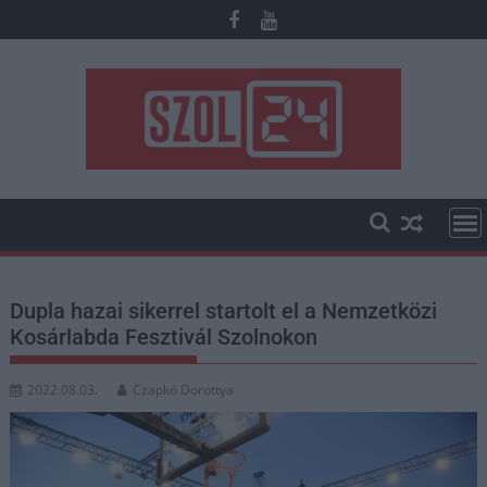
Skip
to
content
Dupla hazai sikerrel startolt el a Nemzetközi
Kosárlabda Fesztivál Szolnokon
2022.08.03.
Czapkó Dorottya