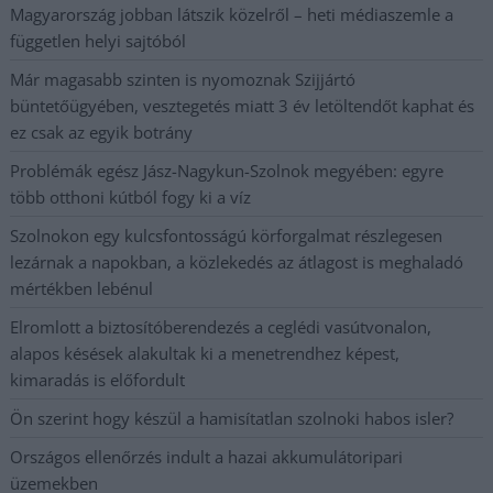
Magyarország jobban látszik közelről – heti médiaszemle a
független helyi sajtóból
Már magasabb szinten is nyomoznak Szijjártó
büntetőügyében, vesztegetés miatt 3 év letöltendőt kaphat és
ez csak az egyik botrány
Problémák egész Jász-Nagykun-Szolnok megyében: egyre
több otthoni kútból fogy ki a víz
Szolnokon egy kulcsfontosságú körforgalmat részlegesen
lezárnak a napokban, a közlekedés az átlagost is meghaladó
mértékben lebénul
Elromlott a biztosítóberendezés a ceglédi vasútvonalon,
alapos késések alakultak ki a menetrendhez képest,
kimaradás is előfordult
Ön szerint hogy készül a hamisítatlan szolnoki habos isler?
Országos ellenőrzés indult a hazai akkumulátoripari
üzemekben