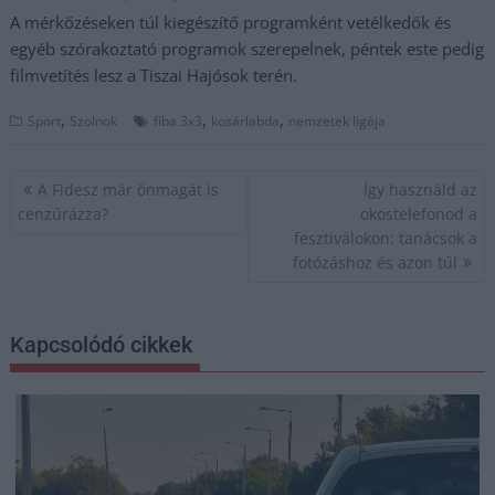
A mérkőzéseken túl kiegészítő programként vetélkedők és
egyéb szórakoztató programok szerepelnek, péntek este pedig
filmvetítés lesz a Tiszai Hajósok terén.
,
,
,
Sport
Szolnok
fiba 3x3
kosárlabda
nemzetek ligája
Bejegyzés
A Fidesz már önmagát is
Így használd az
navigáció
cenzúrázza?
okostelefonod a
fesztiválokon: tanácsok a
fotózáshoz és azon túl
Kapcsolódó cikkek