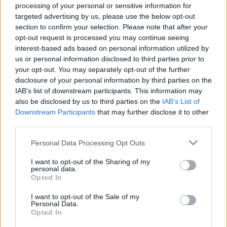
processing of your personal or sensitive information for
targeted advertising by us, please use the below opt-out
section to confirm your selection. Please note that after your
opt-out request is processed you may continue seeing
interest-based ads based on personal information utilized by
us or personal information disclosed to third parties prior to
your opt-out. You may separately opt-out of the further
disclosure of your personal information by third parties on the
IAB’s list of downstream participants. This information may
also be disclosed by us to third parties on the
IAB’s List of
Downstream Participants
that may further disclose it to other
third parties.
2026.08.07.
Horváth Zsolt
Györfi Mihály több tucat vállalkozással egyeztetett
Please note that this website/app uses one or more Google
Personal Data Processing Opt Outs
a kerékpárgyár dolgozóinak megsegítéséről
services and may gather and store information including but
not limited to your visit or usage behaviour. You may click to
I want to opt-out of the Sharing of my
Rövid idő alatt számos vállalkozás jelezte, hogy segítene
personal data.
grant or deny consent to Google and its third-party tags to
azoknak a munkavállalóknak, akik a tószegi kerékpárgyár
Opted In
use your data for below specified purposes in below Google
bezárása...
consent section.
I want to opt-out of the Sale of my
Szolnok
Personal Data.
Opted In