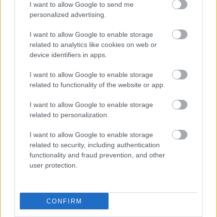
41 fok fölé forrósodott az ország, Szolnokon pedig
I want to allow Google to send me
egy másik rekord is megdőlt
personalized advertising.
Nem mindennapi adatokat rögzítettek a meteorológiai
I want to allow Google to enable storage
állomások csütörtökön: több településen is olyan értékek
related to analytics like cookies on web or
születtek, amelyek átírták...
device identifiers in apps.
Szolnok
I want to allow Google to enable storage
related to functionality of the website or app.
I want to allow Google to enable storage
related to personalization.
I want to allow Google to enable storage
related to security, including authentication
functionality and fraud prevention, and other
user protection.
CONFIRM
2026.08.06.
szol24.hu