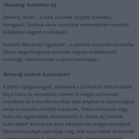
Tiszavirág Turisztikai Díj
Demény István – a több évtizede nyújtott önkéntes,
kimagasló, Szolnok város turisztikai vonzerejének növelése
érdekében végzett munkájáért.
Szolnoki Művészeti Egyesület – a szolnoki kulturális turisztika,
illetve idegenforgalom területén végzett értékteremtő,
minőségi, lelkiismeretes szakmai munkájáért.
Béres-díj Szolnok kultúrájáért:
A Béres Gyógyszergyár, elismerve a Szolnokon több évtizede
folyó hazai és nemzetközi szinten is magas színvonalú
művészeti és kulturális munkát, díjat alapított a munkásságuk
során a városhoz kötődő művészek, illetve művészeti vagy
kulturális egyesületek elismerésére. A „Béres-díj Szolnok
kultúrájáért” elismerést azon lokálpatrióta magánszemélyek,
illetve közösségek kaphatják meg, akik sokat tettek és tesznek
a magyar művészet, kultúra ápolásért, fennmaradásáért,