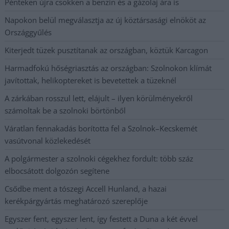
Pénteken újra csökken a benzin és a gázolaj ára is
Napokon belül megválasztja az új köztársasági elnököt az
Országgyűlés
Kiterjedt tüzek pusztítanak az országban, köztük Karcagon
Harmadfokú hőségriasztás az országban: Szolnokon klímát
javítottak, helikoptereket is bevetettek a tüzeknél
A zárkában rosszul lett, elájult – ilyen körülményekről
számoltak be a szolnoki börtönből
Váratlan fennakadás borította fel a Szolnok–Kecskemét
vasútvonal közlekedését
A polgármester a szolnoki cégekhez fordult: több száz
elbocsátott dolgozón segítene
Csődbe ment a tószegi Accell Hunland, a hazai
kerékpárgyártás meghatározó szereplője
Egyszer fent, egyszer lent, így festett a Duna a két évvel