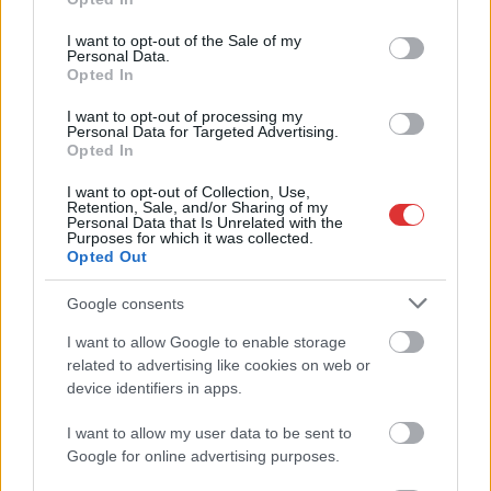
a kerékpárgyár dolgozóinak megsegítéséről
use your data for below specified purposes in below Google
consent section.
I want to opt-out of the Sale of my
Rövid idő alatt számos vállalkozás jelezte, hogy segítene
Personal Data.
azoknak a munkavállalóknak, akik a tószegi kerékpárgyár
Opted In
bezárása...
I want to opt-out of processing my
Szolnok
Personal Data for Targeted Advertising.
Opted In
I want to opt-out of Collection, Use,
Retention, Sale, and/or Sharing of my
Personal Data that Is Unrelated with the
Purposes for which it was collected.
Opted Out
Google consents
I want to allow Google to enable storage
related to advertising like cookies on web or
device identifiers in apps.
I want to allow my user data to be sent to
Google for online advertising purposes.
2026.08.07.
Horváth Zsolt