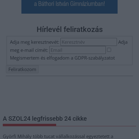
Hírlevél feliratkozás
Adja meg keresztnevét:
Adja
meg e-mail címét:
Megismertem és elfogadom a
GDPR-szabályzat
ot
Nem szeretne lemaradni semmiről? Csak egy kattintás, és hírlevelünk a
legfrissebb információkkal és exkluzív tartalmakkal hétről hétre
postaládájába érkezik!
A SZOL24 legfrissebb 24 cikke
Györfi Mihály több tucat vállalkozással egyeztetett a