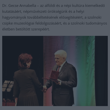
Dr. Gecse Annabella – az alföldi és a népi kultúra kiemelkedő
kutatásáért, népművészeti örökségünk és a helyi
hagyományok továbbéltetésének elősegítéséért, a szolnoki
csipke muzeológiai feldolgozásáért, és a szolnoki tudományos
életben betöltött szerepéért.