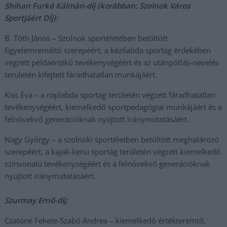
Shihan Furkó Kálmán-díj (korábban: Szolnok Város
Sportjáért DÍj):
B. Tóth János – Szolnok sportéletében betöltött
figyelemreméltó szerepéért, a kézilabda sportág érdekében
végzett példaértékű tevékenységéért és az utánpótlás-nevelés
területén kifejtett fáradhatatlan munkájáért.
Kiss Éva – a röplabda sportág területén végzett fáradhatatlan
tevékenységéért, kiemelkedő sportpedagógiai munkájáért és a
felnövekvő generációknak nyújtott iránymutatásáért.
Nagy György – a szolnoki sportéletben betöltött meghatározó
szerepéért, a kajak-kenu sportág területén végzett kiemelkedő
színvonalú tevékenységéért és a felnövekvő generációknak
nyújtott iránymutatásáért.
Szurmay Ernő-díj:
Csatóné Fekete-Szabó Andrea – kiemelkedő értékteremtő,