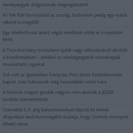
kerékpárgyár dolgozóinak megsegítéséről
41 fok fölé forrósodott az ország, Szolnokon pedig egy másik
rekord is megdőlt
Egy telefonhívást akart, végül rendőrök vitték el a mezőtúri
férfit
A Tisza kormány minisztere újabb nagy változásokról döntött
a közoktatásban – például az iskolaigazgatók visszakapják
munkáltatói jogaikat
Sok volt az igazolatlan hiányzás, Pócs János fizetéslevonást
kapott, más fideszesek még kevesebbet vittek haza
A Szolnok megyei gazdák nagyon nem akarták a JÉGER
további üzemeltetését
Csendélet 5.0: alig balesetveszélyes lépcső és remek
állapotban levő buszmegálló mutatja, hogy Szolnok mennyire
élhető város