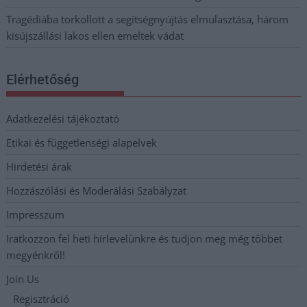
Tragédiába torkollott a segítségnyújtás elmulasztása, három
kisújszállási lakos ellen emeltek vádat
Elérhetőség
Adatkezelési tájékoztató
Etikai és függetlenségi alapelvek
Hirdetési árak
Hozzászólási és Moderálási Szabályzat
Impresszum
Iratkozzon fel heti hírlevelünkre és tudjon meg még többet
megyénkről!
Join Us
Regisztráció