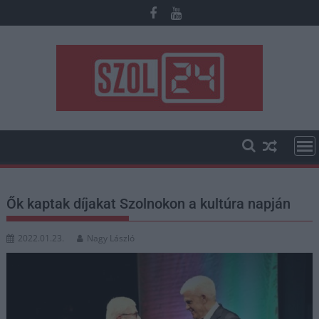
Skip
to
content
Ők kaptak díjakat Szolnokon a kultúra napján
2022.01.23.
Nagy László