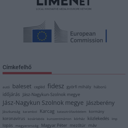
Címkefelhő
fidesz
baleset
györfi mihály
cegléd
háború
autó
időjárás
Jász-Nagykun-Szolnok megye
Jász-Nagykun Szolnok megye
Jászberény
Karcag
kormány
Jászkunság
karambol
katasztrófavédelem
közlekedés
koronavírus
kórház
kosárlabda
kunszentmárton
lmp
Magyar Péter
máv
lopás
mezőtúr
magyarország