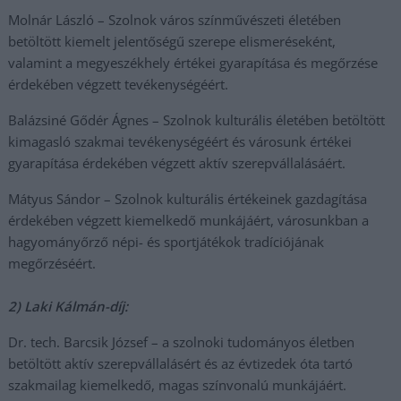
Molnár László – Szolnok város színművészeti életében
betöltött kiemelt jelentőségű szerepe elismeréseként,
valamint a megyeszékhely értékei gyarapítása és megőrzése
érdekében végzett tevékenységéért.
Balázsiné Gődér Ágnes – Szolnok kulturális életében betöltött
kimagasló szakmai tevékenységéért és városunk értékei
gyarapítása érdekében végzett aktív szerepvállalásáért.
Mátyus Sándor – Szolnok kulturális értékeinek gazdagítása
érdekében végzett kiemelkedő munkájáért, városunkban a
hagyományőrző népi- és sportjátékok tradíciójának
megőrzéséért.
2) Laki Kálmán-díj:
Dr. tech. Barcsik József – a szolnoki tudományos életben
betöltött aktív szerepvállalásért és az évtizedek óta tartó
szakmailag kiemelkedő, magas színvonalú munkájáért.