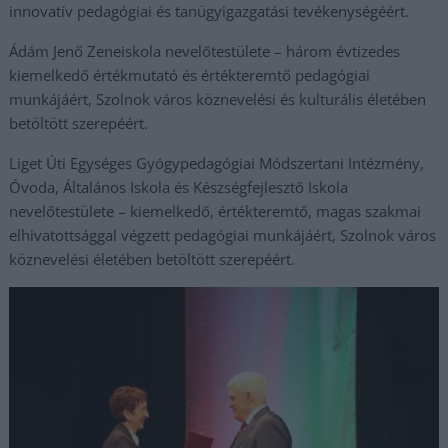
innovatív pedagógiai és tanügyigazgatási tevékenységéért.
Ádám Jenő Zeneiskola nevelőtestülete – három évtizedes
kiemelkedő értékmutató és értékteremtő pedagógiai
munkájáért, Szolnok város köznevelési és kulturális életében
betöltött szerepéért.
Liget Úti Egységes Gyógypedagógiai Módszertani Intézmény,
Óvoda, Általános Iskola és Készségfejlesztő Iskola
nevelőtestülete – kiemelkedő, értékteremtő, magas szakmai
elhivatottsággal végzett pedagógiai munkájáért, Szolnok város
köznevelési életében betöltött szerepéért.