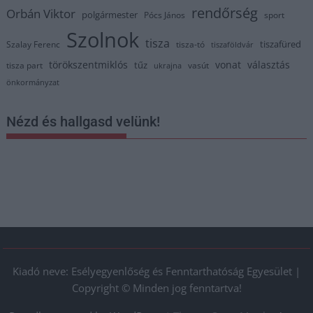
rendőrség
Orbán Viktor
polgármester
Pócs János
sport
Szolnok
tisza
tiszafüred
Szalay Ferenc
tisza-tó
tiszaföldvár
törökszentmiklós
vonat
választás
tűz
tisza part
vasút
ukrajna
önkormányzat
Nézd és hallgasd velünk!
Kiadó neve: Esélyegyenlőség és Fenntarthatóság Egyesület |
Copyright © Minden jog fenntartva!