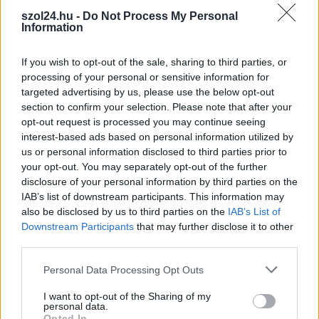
van
diplomájáról
szol24.hu -
Do Not Process My Personal
Information
Kapcsolódó cikkek
If you wish to opt-out of the sale, sharing to third parties, or
processing of your personal or sensitive information for
targeted advertising by us, please use the below opt-out
section to confirm your selection. Please note that after your
opt-out request is processed you may continue seeing
interest-based ads based on personal information utilized by
us or personal information disclosed to third parties prior to
your opt-out. You may separately opt-out of the further
disclosure of your personal information by third parties on the
IAB’s list of downstream participants. This information may
also be disclosed by us to third parties on the
IAB’s List of
Downstream Participants
that may further disclose it to other
third parties.
Please note that this website/app uses one or more Google
Personal Data Processing Opt Outs
services and may gather and store information including but
2026.08.07.
Horváth Zsolt
not limited to your visit or usage behaviour. You may click to
I want to opt-out of the Sharing of my
personal data.
grant or deny consent to Google and its third-party tags to
Györfi Mihály több tucat vállalkozással egyeztetett
Opted In