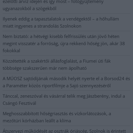
ezelőtti árvíz idején és így most – fotógyűjtemény
ugyanazokból a szögekből
Ilyenek eddig a tapasztalatok a vendégektől – a hőhullám
miatt ingyenes a strandolás Szolnokon
Nem biztató: a hétvégi kisebb felfrissülés után jövő héten
megint visszatér a forróság, újra rekkenő hőség jön, akár 38
fokokkal
Közzétették a szakértői állásfoglalást, a Fiumei úti fák
többsége szakszerűen már nem ápolható
A MÚOSZ sajtódíjának második helyét nyerte el a Borsod24 és
a Paraméter közös riportfilmje a Sajó szennyezéséről
Tánccal, zeneszóval és vásárral telik meg Jászberény, indul a
Csángó Fesztivál
Meghosszabbított hőségriasztás és vízkorlátozások, a
mezőtúri kórházban leállt a klíma
Átszervezi működését az osztrák óriáscég, Szolnok is érintett