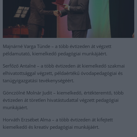
Majnárné Varga Tünde – a több évtizeden át végzett
példamutató, kiemelkedő pedagógiai munkájáért.
Serfőző Antalné – a több évtizeden át kiemelkedő szakmai
elhivatottsággal végzett, példaértékű óvodapedagógiai és
tanügyigazgatási tevékenységéért.
Gönczölné Molnár Judit – kiemelkedő, értékteremtő, több
évtizeden át töretlen hivatástudattal végzett pedagógiai
munkájáért.
Horváth Erzsébet Alma – a több évtizeden át kifejtett
kiemelkedő és kreatív pedagógiai munkájáért.