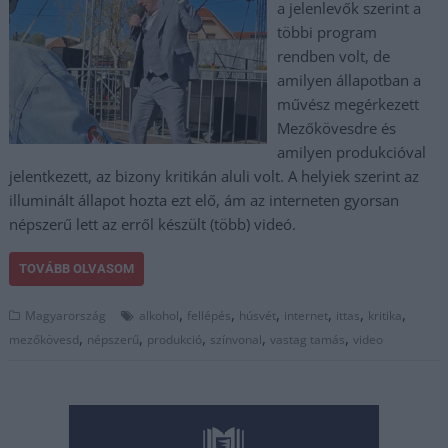
a jelenlevők szerint a
többi program
rendben volt, de
amilyen állapotban a
művész megérkezett
Mezőkövesdre és
amilyen produkcióval
jelentkezett, az bizony kritikán aluli volt. A helyiek szerint az
illuminált állapot hozta ezt elő, ám az interneten gyorsan
népszerű lett az erről készült (több) videó.
TOVÁBB OLVASOM
,
,
,
,
,
,
Magyarország
alkohol
fellépés
húsvét
internet
ittas
kritika
,
,
,
,
,
mezőkövesd
népszerű
produkció
színvonal
vastag tamás
video