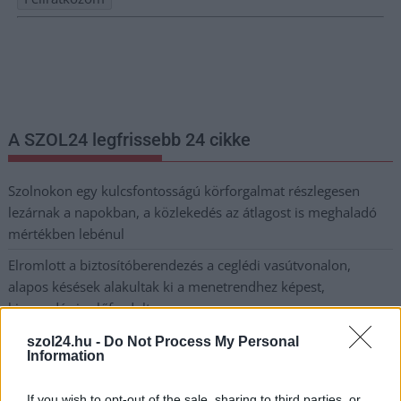
Nem szeretne lemaradni semmiről? Csak egy kattintás, és hírlevelünk a
legfrissebb információkkal és exkluzív tartalmakkal hétről hétre
postaládájába érkezik!
A SZOL24 legfrissebb 24 cikke
Szolnokon egy kulcsfontosságú körforgalmat részlegesen
lezárnak a napokban, a közlekedés az átlagost is meghaladó
mértékben lebénul
Elromlott a biztosítóberendezés a ceglédi vasútvonalon,
alapos késések alakultak ki a menetrendhez képest,
kimaradás is előfordult
Ön szerint hogy készül a hamisítatlan szolnoki habos isler?
szol24.hu -
Do Not Process My Personal
Information
Országos ellenőrzés indult a hazai akkumulátoripari
üzemekben
If you wish to opt-out of the sale, sharing to third parties, or