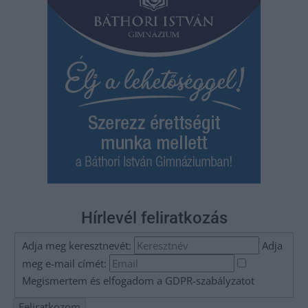
Hírlevél feliratkozás
Adja meg keresztnevét:
Adja
meg e-mail címét:
Megismertem és elfogadom a
GDPR-szabályzat
ot