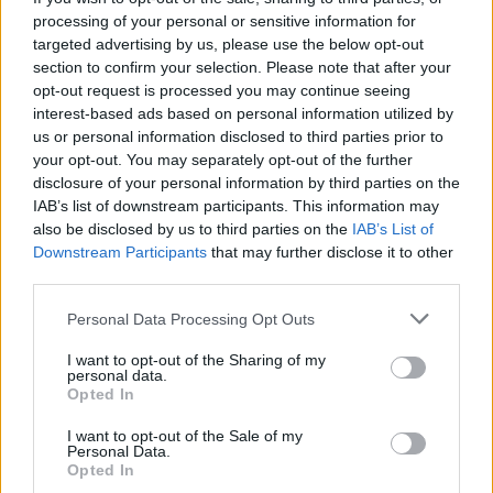
processing of your personal or sensitive information for
Az idei év leglassabb növekedését hozta a június a
targeted advertising by us, please use the below opt-out
kiskereskedelemben
section to confirm your selection. Please note that after your
Györfi Mihály több tucat vállalkozással egyeztetett a
opt-out request is processed you may continue seeing
interest-based ads based on personal information utilized by
kerékpárgyár dolgozóinak megsegítéséről
us or personal information disclosed to third parties prior to
41 fok fölé forrósodott az ország, Szolnokon pedig egy másik
your opt-out. You may separately opt-out of the further
rekord is megdőlt
disclosure of your personal information by third parties on the
IAB’s list of downstream participants. This information may
Egy telefonhívást akart, végül rendőrök vitték el a mezőtúri
also be disclosed by us to third parties on the
IAB’s List of
férfit
Downstream Participants
that may further disclose it to other
third parties.
A Tisza kormány minisztere újabb nagy változásokról döntött
a közoktatásban – például az iskolaigazgatók visszakapják
Please note that this website/app uses one or more Google
Personal Data Processing Opt Outs
services and may gather and store information including but
munkáltatói jogaikat
not limited to your visit or usage behaviour. You may click to
I want to opt-out of the Sharing of my
personal data.
Sok volt az igazolatlan hiányzás, Pócs János fizetéslevonást
grant or deny consent to Google and its third-party tags to
Opted In
kapott, más fideszesek még kevesebbet vittek haza
use your data for below specified purposes in below Google
consent section.
I want to opt-out of the Sale of my
A Szolnok megyei gazdák nagyon nem akarták a JÉGER
Personal Data.
további üzemeltetését
Opted In