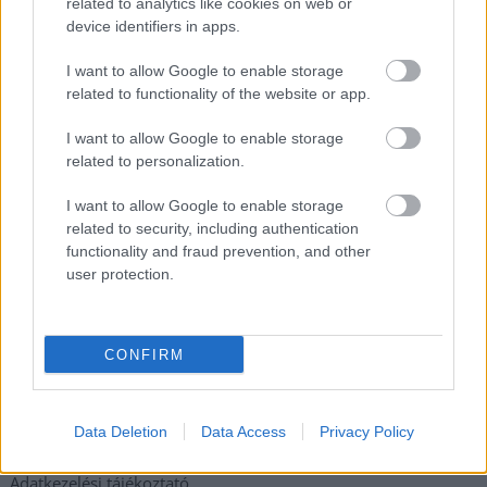
related to analytics like cookies on web or
Csődbe ment a tószegi Accell Hunland, a hazai
device identifiers in apps.
kerékpárgyártás meghatározó szereplője
I want to allow Google to enable storage
Egyszer fent, egyszer lent, így festett a Duna a két évvel
related to functionality of the website or app.
ezelőtti árvíz idején és így most – fotógyűjtemény
ugyanazokból a szögekből
I want to allow Google to enable storage
related to personalization.
Ilyenek eddig a tapasztalatok a vendégektől – a hőhullám
miatt ingyenes a strandolás Szolnokon
I want to allow Google to enable storage
related to security, including authentication
Nem biztató: a hétvégi kisebb felfrissülés után jövő héten
functionality and fraud prevention, and other
megint visszatér a forróság, újra rekkenő hőség jön, akár 38
user protection.
fokokkal
Közzétették a szakértői állásfoglalást, a Fiumei úti fák
többsége szakszerűen már nem ápolható
CONFIRM
Elérhetőség
Data Deletion
Data Access
Privacy Policy
Adatkezelési tájékoztató