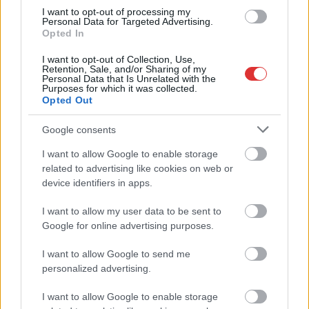
Csendélet 5.0: alig balesetveszélyes lépcső és remek
I want to opt-out of processing my
Personal Data for Targeted Advertising.
állapotban levő buszmegálló mutatja, hogy Szolnok mennyire
Opted In
élhető város
I want to opt-out of Collection, Use,
Pénteken újra csökken a benzin és a gázolaj ára is
Retention, Sale, and/or Sharing of my
Personal Data that Is Unrelated with the
Purposes for which it was collected.
Napokon belül megválasztja az új köztársasági elnököt az
Opted Out
Országgyűlés
Google consents
Kiterjedt tüzek pusztítanak az országban, köztük Karcagon
I want to allow Google to enable storage
Harmadfokú hőségriasztás az országban: Szolnokon klímát
related to advertising like cookies on web or
javítottak, helikoptereket is bevetettek a tüzeknél
device identifiers in apps.
A zárkában rosszul lett, elájult – ilyen körülményekről
I want to allow my user data to be sent to
számoltak be a szolnoki börtönből
Google for online advertising purposes.
Váratlan fennakadás borította fel a Szolnok–Kecskemét
vasútvonal közlekedését
I want to allow Google to send me
personalized advertising.
A polgármester a szolnoki cégekhez fordult: több száz
elbocsátott dolgozón segítene
I want to allow Google to enable storage