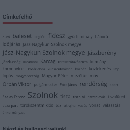
Címkefelhő
fidesz
baleset
györfi mihály
cegléd
háború
autó
időjárás
Jász-Nagykun-Szolnok megye
Jász-Nagykun Szolnok megye
Jászberény
Karcag
kormány
Jászkunság
karambol
katasztrófavédelem
közlekedés
koronavírus
kórház
kosárlabda
kunszentmárton
lmp
Magyar Péter
máv
lopás
mezőtúr
magyarország
rendőrség
Orbán Viktor
polgármester
Pócs János
sport
Szolnok
tisza
tiszafüred
Szalay Ferenc
tisza-tó
tiszaföldvár
törökszentmiklós
vonat
választás
tűz
tisza part
vasút
ukrajna
önkormányzat
Nézd és hallgasd velünk!