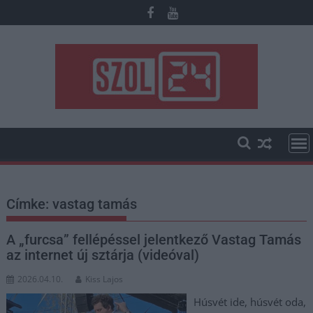
Skip
to
content
Címke:
vastag tamás
A „furcsa” fellépéssel jelentkező Vastag Tamás
az internet új sztárja (videóval)
2026.04.10.
Kiss Lajos
Húsvét ide, húsvét oda,