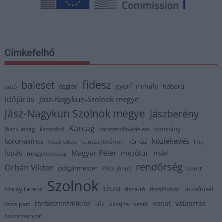
Címkefelhő
fidesz
baleset
györfi mihály
cegléd
háború
autó
időjárás
Jász-Nagykun-Szolnok megye
Jász-Nagykun Szolnok megye
Jászberény
Karcag
kormány
Jászkunság
karambol
katasztrófavédelem
közlekedés
koronavírus
kórház
kosárlabda
kunszentmárton
lmp
Magyar Péter
máv
lopás
mezőtúr
magyarország
rendőrség
Orbán Viktor
polgármester
Pócs János
sport
Szolnok
tisza
tiszafüred
Szalay Ferenc
tisza-tó
tiszaföldvár
törökszentmiklós
vonat
választás
tűz
tisza part
vasút
ukrajna
önkormányzat