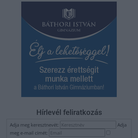
Hírlevél feliratkozás
Adja meg keresztnevét:
Adja
meg e-mail címét: