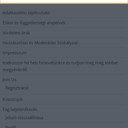
Adatkezelési tájékoztató
Etikai és függetlenségi alapelvek
Hirdetési árak
Hozzászólási és Moderálási Szabályzat
Impresszum
Iratkozzon fel heti hírlevelünkre és tudjon meg még többet
megyénkről!
Join Us
Regisztráció
Köszönjük
Tag bejelentkezés
Jelszó visszaállítása
Profil