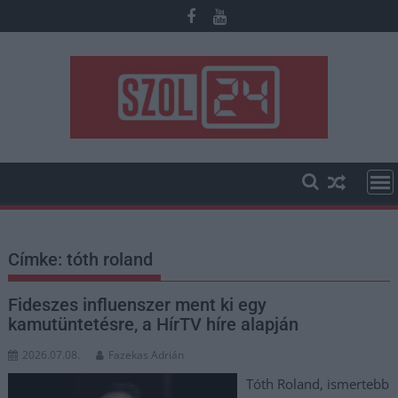
Skip
to
content
Címke:
tóth roland
Fideszes influenszer ment ki egy
kamutüntetésre, a HírTV híre alapján
2026.07.08.
Fazekas Adrián
Tóth Roland, ismertebb