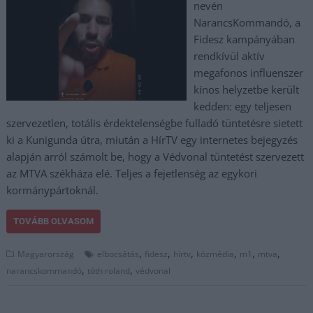
nevén
NarancsKommandó, a
Fidesz kampányában
rendkívül aktív
megafonos influenszer
kínos helyzetbe került
kedden: egy teljesen
szervezetlen, totális érdektelenségbe fulladó tüntetésre sietett
ki a Kunigunda útra, miután a HírTV egy internetes bejegyzés
alapján arról számolt be, hogy a Védvonal tüntetést szervezett
az MTVA székháza elé. Teljes a fejetlenség az egykori
kormánypártoknál.
TOVÁBB OLVASOM
,
,
,
,
,
,
Magyarország
elbocsátás
fidesz
hírtv
közmédia
m1
mtva
,
,
narancskommandó
tóth roland
védvonal