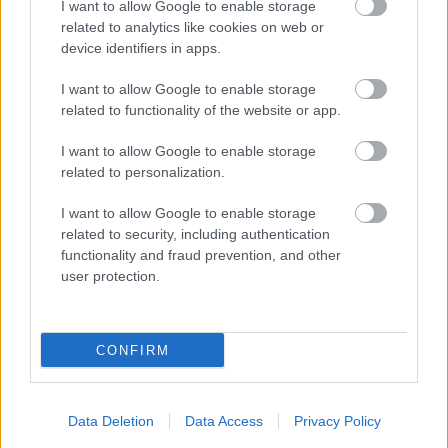
I want to allow Google to enable storage
A zárkában rosszul lett, elájult – ilyen körülményekről
related to analytics like cookies on web or
device identifiers in apps.
számoltak be a szolnoki börtönből
Váratlan fennakadás borította fel a Szolnok–Kecskemét
I want to allow Google to enable storage
vasútvonal közlekedését
related to functionality of the website or app.
A polgármester a szolnoki cégekhez fordult: több száz
I want to allow Google to enable storage
elbocsátott dolgozón segítene
related to personalization.
Csődbe ment a tószegi Accell Hunland, a hazai
I want to allow Google to enable storage
kerékpárgyártás meghatározó szereplője
related to security, including authentication
functionality and fraud prevention, and other
Egyszer fent, egyszer lent, így festett a Duna a két évvel
user protection.
ezelőtti árvíz idején és így most – fotógyűjtemény
ugyanazokból a szögekből
Ilyenek eddig a tapasztalatok a vendégektől – a hőhullám
CONFIRM
miatt ingyenes a strandolás Szolnokon
Data Deletion
Data Access
Privacy Policy
Elérhetőség