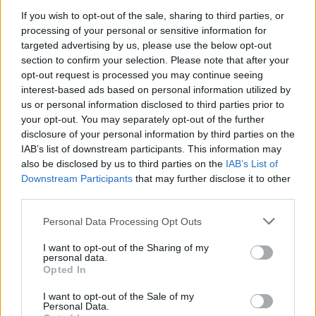
mértékben lebénul
If you wish to opt-out of the sale, sharing to third parties, or
Elromlott a biztosítóberendezés a ceglédi vasútvonalon,
processing of your personal or sensitive information for
alapos késések alakultak ki a menetrendhez képest,
targeted advertising by us, please use the below opt-out
kimaradás is előfordult
section to confirm your selection. Please note that after your
opt-out request is processed you may continue seeing
Ön szerint hogy készül a hamisítatlan szolnoki habos isler?
interest-based ads based on personal information utilized by
us or personal information disclosed to third parties prior to
Országos ellenőrzés indult a hazai akkumulátoripari
your opt-out. You may separately opt-out of the further
üzemekben
disclosure of your personal information by third parties on the
IAB’s list of downstream participants. This information may
Az idei év leglassabb növekedését hozta a június a
also be disclosed by us to third parties on the
IAB’s List of
kiskereskedelemben
Downstream Participants
that may further disclose it to other
Györfi Mihály több tucat vállalkozással egyeztetett a
third parties.
kerékpárgyár dolgozóinak megsegítéséről
Please note that this website/app uses one or more Google
Personal Data Processing Opt Outs
services and may gather and store information including but
41 fok fölé forrósodott az ország, Szolnokon pedig egy másik
not limited to your visit or usage behaviour. You may click to
I want to opt-out of the Sharing of my
rekord is megdőlt
personal data.
grant or deny consent to Google and its third-party tags to
Opted In
Egy telefonhívást akart, végül rendőrök vitték el a mezőtúri
use your data for below specified purposes in below Google
férfit
consent section.
I want to opt-out of the Sale of my
Personal Data.