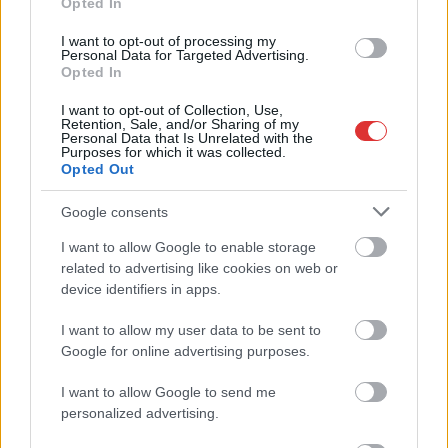
A Tisza kormány minisztere újabb nagy változásokról döntött
Opted In
a közoktatásban – például az iskolaigazgatók visszakapják
I want to opt-out of processing my
munkáltatói jogaikat
Personal Data for Targeted Advertising.
Opted In
Sok volt az igazolatlan hiányzás, Pócs János fizetéslevonást
kapott, más fideszesek még kevesebbet vittek haza
I want to opt-out of Collection, Use,
Retention, Sale, and/or Sharing of my
Personal Data that Is Unrelated with the
A Szolnok megyei gazdák nagyon nem akarták a JÉGER
Purposes for which it was collected.
további üzemeltetését
Opted Out
Csendélet 5.0: alig balesetveszélyes lépcső és remek
Google consents
állapotban levő buszmegálló mutatja, hogy Szolnok mennyire
I want to allow Google to enable storage
élhető város
related to advertising like cookies on web or
Pénteken újra csökken a benzin és a gázolaj ára is
device identifiers in apps.
Napokon belül megválasztja az új köztársasági elnököt az
I want to allow my user data to be sent to
Országgyűlés
Google for online advertising purposes.
Kiterjedt tüzek pusztítanak az országban, köztük Karcagon
I want to allow Google to send me
personalized advertising.
Harmadfokú hőségriasztás az országban: Szolnokon klímát
javítottak, helikoptereket is bevetettek a tüzeknél