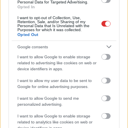
Personal Data for Targeted Advertising.
Csődbe ment a tószegi Accell Hunland, a hazai
Opted In
kerékpárgyártás meghatározó szereplője
I want to opt-out of Collection, Use,
Egyszer fent, egyszer lent, így festett a Duna a két évvel
Retention, Sale, and/or Sharing of my
Personal Data that Is Unrelated with the
ezelőtti árvíz idején és így most – fotógyűjtemény
Purposes for which it was collected.
ugyanazokból a szögekből
Opted Out
Ilyenek eddig a tapasztalatok a vendégektől – a hőhullám
Google consents
miatt ingyenes a strandolás Szolnokon
I want to allow Google to enable storage
Nem biztató: a hétvégi kisebb felfrissülés után jövő héten
related to advertising like cookies on web or
megint visszatér a forróság, újra rekkenő hőség jön, akár 38
device identifiers in apps.
fokokkal
I want to allow my user data to be sent to
Közzétették a szakértői állásfoglalást, a Fiumei úti fák
Google for online advertising purposes.
többsége szakszerűen már nem ápolható
I want to allow Google to send me
A MÚOSZ sajtódíjának második helyét nyerte el a Borsod24 és
personalized advertising.
a Paraméter közös riportfilmje a Sajó szennyezéséről
I want to allow Google to enable storage
Tánccal, zeneszóval és vásárral telik meg Jászberény, indul a
related to analytics like cookies on web or
Csángó Fesztivál