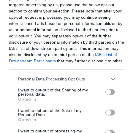
Csendélet 5.0: alig balesetveszélyes lépcső és remek
targeted advertising by us, please use the below opt-out
állapotban levő buszmegálló mutatja, hogy Szolnok mennyire
section to confirm your selection. Please note that after your
opt-out request is processed you may continue seeing
élhető város
interest-based ads based on personal information utilized by
Pénteken újra csökken a benzin és a gázolaj ára is
us or personal information disclosed to third parties prior to
your opt-out. You may separately opt-out of the further
Napokon belül megválasztja az új köztársasági elnököt az
disclosure of your personal information by third parties on the
Országgyűlés
IAB’s list of downstream participants. This information may
also be disclosed by us to third parties on the
IAB’s List of
Kiterjedt tüzek pusztítanak az országban, köztük Karcagon
Downstream Participants
that may further disclose it to other
Harmadfokú hőségriasztás az országban: Szolnokon klímát
third parties.
javítottak, helikoptereket is bevetettek a tüzeknél
Please note that this website/app uses one or more Google
Personal Data Processing Opt Outs
services and may gather and store information including but
A zárkában rosszul lett, elájult – ilyen körülményekről
not limited to your visit or usage behaviour. You may click to
I want to opt-out of the Sharing of my
számoltak be a szolnoki börtönből
personal data.
grant or deny consent to Google and its third-party tags to
Opted In
Váratlan fennakadás borította fel a Szolnok–Kecskemét
use your data for below specified purposes in below Google
vasútvonal közlekedését
consent section.
I want to opt-out of the Sale of my
Personal Data.
A polgármester a szolnoki cégekhez fordult: több száz
Opted In
elbocsátott dolgozón segítene
I want to opt-out of processing my