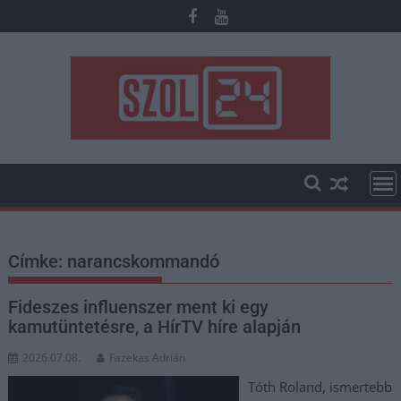
Skip
to
content
Címke:
narancskommandó
Fideszes influenszer ment ki egy
kamutüntetésre, a HírTV híre alapján
2026.07.08.
Fazekas Adrián
Tóth Roland, ismertebb