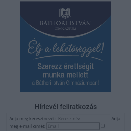
Hírlevél feliratkozás
Adja meg keresztnevét:
Adja
meg e-mail címét: