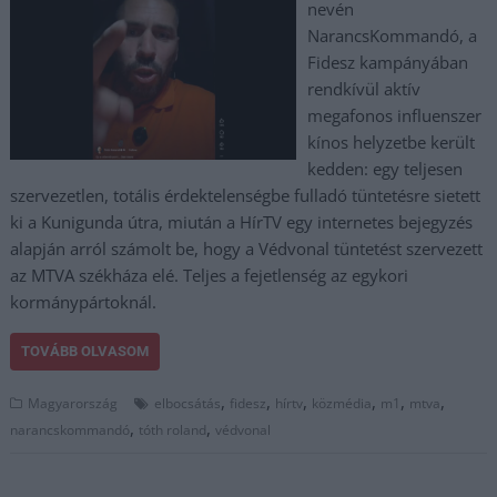
nevén
NarancsKommandó, a
Fidesz kampányában
rendkívül aktív
megafonos influenszer
kínos helyzetbe került
kedden: egy teljesen
szervezetlen, totális érdektelenségbe fulladó tüntetésre sietett
ki a Kunigunda útra, miután a HírTV egy internetes bejegyzés
alapján arról számolt be, hogy a Védvonal tüntetést szervezett
az MTVA székháza elé. Teljes a fejetlenség az egykori
kormánypártoknál.
TOVÁBB OLVASOM
,
,
,
,
,
,
Magyarország
elbocsátás
fidesz
hírtv
közmédia
m1
mtva
,
,
narancskommandó
tóth roland
védvonal