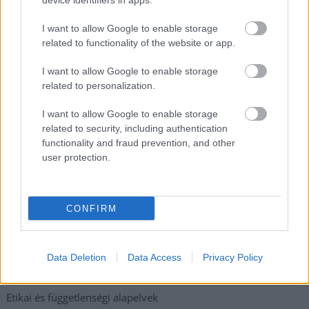
device identifiers in apps.
Meghosszabbított hőségriasztás és vízkorlátozások, a
I want to allow Google to enable storage
mezőtúri kórházban leállt a klíma
related to functionality of the website or app.
Átszervezi működését az osztrák óriáscég, Szolnok is érintett
I want to allow Google to enable storage
Tragédiába torkollott a segítségnyújtás elmulasztása, három
related to personalization.
kisújszállási lakos ellen emeltek vádat
I want to allow Google to enable storage
Hatalmas lángok csaptak fel Szolnokon
related to security, including authentication
functionality and fraud prevention, and other
Vízitraffipax a Tisza-tavon: mostantól senki sem úszhatja meg
user protection.
a száguldozást
Szolnokra is megérkezik a nyár eddigi legkeményebb napja
CONFIRM
Elérhetőség
Data Deletion
Data Access
Privacy Policy
Adatkezelési tájékoztató
Etikai és függetlenségi alapelvek