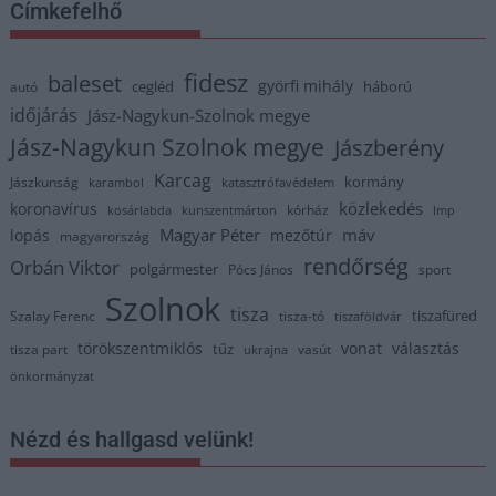
Címkefelhő
fidesz
baleset
györfi mihály
cegléd
háború
autó
időjárás
Jász-Nagykun-Szolnok megye
Jász-Nagykun Szolnok megye
Jászberény
Karcag
kormány
Jászkunság
karambol
katasztrófavédelem
közlekedés
koronavírus
kórház
kosárlabda
kunszentmárton
lmp
Magyar Péter
máv
lopás
mezőtúr
magyarország
rendőrség
Orbán Viktor
polgármester
Pócs János
sport
Szolnok
tisza
tiszafüred
Szalay Ferenc
tisza-tó
tiszaföldvár
törökszentmiklós
vonat
választás
tűz
tisza part
vasút
ukrajna
önkormányzat
Nézd és hallgasd velünk!