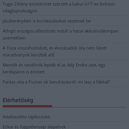
Tugyi Zétény ezüstérmet szerzett a bakui U17-es birkózó-
világbajnokságon
Jászberényben is korlátozásokat vezetnek be
Átfogó országos ellenőrzés indult a hazai akkumulátoripari
üzemekben
A Tisza visszahúzódott, és évszázadok óta nem látott
maradványok kerültek elő
Mentők és rendőrök lepték el az Ady Endre utat, egy
kerékpáros is érintett
Parázs vita a Fiumei úti beruházásról: mi lesz a fákkal?
Elérhetőség
Adatkezelési tájékoztató
Etikai és függetlenségi alapelvek