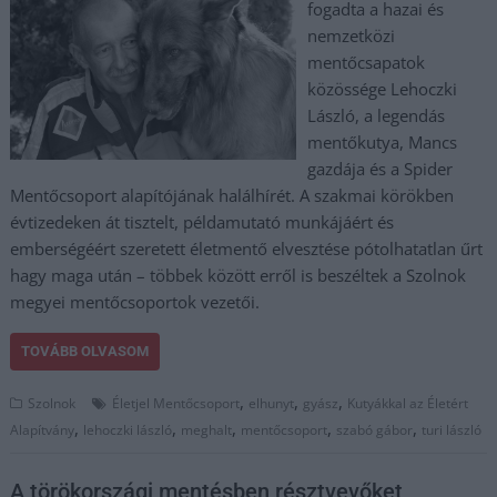
fogadta a hazai és
nemzetközi
mentőcsapatok
közössége Lehoczki
László, a legendás
mentőkutya, Mancs
gazdája és a Spider
Mentőcsoport alapítójának halálhírét. A szakmai körökben
évtizedeken át tisztelt, példamutató munkájáért és
emberségéért szeretett életmentő elvesztése pótolhatatlan űrt
hagy maga után – többek között erről is beszéltek a Szolnok
megyei mentőcsoportok vezetői.
TOVÁBB OLVASOM
,
,
,
Szolnok
Életjel Mentőcsoport
elhunyt
gyász
Kutyákkal az Életért
,
,
,
,
,
Alapítvány
lehoczki lászló
meghalt
mentőcsoport
szabó gábor
turi lászló
A törökországi mentésben résztvevőket