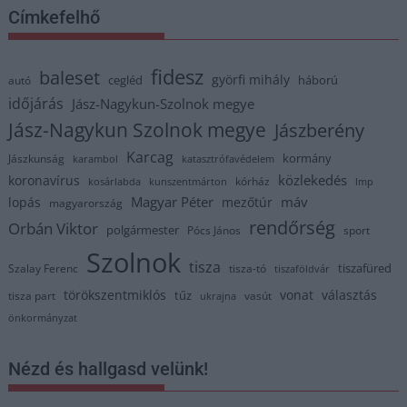
Címkefelhő
fidesz
baleset
györfi mihály
cegléd
háború
autó
időjárás
Jász-Nagykun-Szolnok megye
Jász-Nagykun Szolnok megye
Jászberény
Karcag
kormány
Jászkunság
karambol
katasztrófavédelem
közlekedés
koronavírus
kórház
kosárlabda
kunszentmárton
lmp
Magyar Péter
máv
lopás
mezőtúr
magyarország
rendőrség
Orbán Viktor
polgármester
Pócs János
sport
Szolnok
tisza
tiszafüred
Szalay Ferenc
tisza-tó
tiszaföldvár
törökszentmiklós
vonat
választás
tűz
tisza part
vasút
ukrajna
önkormányzat
Nézd és hallgasd velünk!