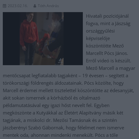
2023.02.16.
Tóth András
Hivatali pozíciójánál
fogva, mint a Jászság
országgyűlési
képviselője
köszöntötte Mező
Marcellt Pócs János.
Erről videó is készült.
Mező Marcell a magyar
mentőcsapat legfiatalabb tagjaként – 19 évesen – segített a
törökországi földrengés áldozatainak. Pócs közölte, hogy
Marcell érdemei mellett tisztelettel köszöntötte az édesanyját,
akit sokan ismernek a kórházból és oltalmazó
példamutatásával egy igazi hőst nevelt fel. Egyben
megköszönte a Kutyákkal az Életért Alapítvány másik két
tagjának, a miskolci dr. Mezősi Tamásnak és a szintén
jászberényi Szabó Gábornak, hogy félelmet nem ismerve
mentek oda, ahonnan mindenki menekült. Pócs a tőle