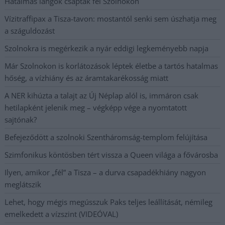
Hatalmas lángok csaptak fel Szolnokon
Vízitraffipax a Tisza-tavon: mostantól senki sem úszhatja meg
a száguldozást
Szolnokra is megérkezik a nyár eddigi legkeményebb napja
Már Szolnokon is korlátozások léptek életbe a tartós hatalmas
hőség, a vízhiány és az áramtakarékosság miatt
A NER kihúzta a talajt az Új Néplap alól is, immáron csak
hetilapként jelenik meg – végképp vége a nyomtatott
sajtónak?
Befejeződött a szolnoki Szentháromság-templom felújítása
Szimfonikus köntösben tért vissza a Queen világa a fővárosba
Ilyen, amikor „fél” a Tisza – a durva csapadékhiány nagyon
meglátszik
Lehet, hogy mégis megússzuk Paks teljes leállítását, némileg
emelkedett a vízszint (VIDEÓVAL)