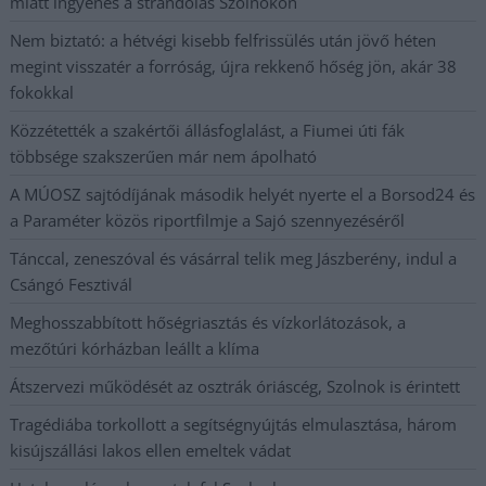
miatt ingyenes a strandolás Szolnokon
Nem biztató: a hétvégi kisebb felfrissülés után jövő héten
megint visszatér a forróság, újra rekkenő hőség jön, akár 38
fokokkal
Közzétették a szakértői állásfoglalást, a Fiumei úti fák
többsége szakszerűen már nem ápolható
A MÚOSZ sajtódíjának második helyét nyerte el a Borsod24 és
a Paraméter közös riportfilmje a Sajó szennyezéséről
Tánccal, zeneszóval és vásárral telik meg Jászberény, indul a
Csángó Fesztivál
Meghosszabbított hőségriasztás és vízkorlátozások, a
mezőtúri kórházban leállt a klíma
Átszervezi működését az osztrák óriáscég, Szolnok is érintett
Tragédiába torkollott a segítségnyújtás elmulasztása, három
kisújszállási lakos ellen emeltek vádat