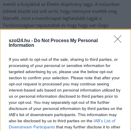
mentő a Kutyákkal az Életért Alapítvány tagja. A műsorban
többek között szó volt arról, hogy mennyire viselték meg
Marcellt, mint a mentőcsapat legfiatalabb tagját a
Törökországban tapasztaltak és hogy hogy van Gogo
megsérült tappancsa.
szol24.hu -
Do Not Process My Personal
Information
TOVÁBB OLVASOM
,
,
,
JNSZ megyei hírek
black
gogo
Kutyák Határok Nélkül
mező
If you wish to opt-out of the sale, sharing to third parties, or
,
processing of your personal or sensitive information for
marcell
szabó gábor
targeted advertising by us, please use the below opt-out
section to confirm your selection. Please note that after your
A köztársasági elnök elismerésben részesítette
opt-out request is processed you may continue seeing
a jászberényi mentőkutyásokat
interest-based ads based on personal information utilized by
us or personal information disclosed to third parties prior to
2023.02.14.
Tóth András
your opt-out. You may separately opt-out of the further
Novák Katalin
disclosure of your personal information by third parties on the
köztársasági elnökkel
IAB’s list of downstream participants. This information may
also be disclosed by us to third parties on the
IAB’s List of
találkozott kedden a
Downstream Participants
that may further disclose it to other
jászberényi Kutyákkal