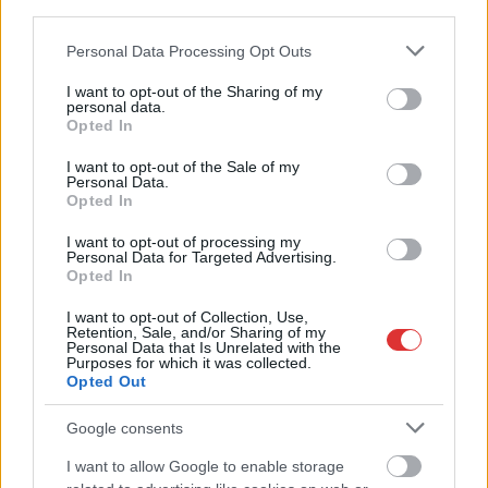
third parties.
az Életért Alapítvány
három, Törökországot
Please note that this website/app uses one or more Google
Personal Data Processing Opt Outs
services and may gather and store information including but
megjárt tagja. Ahogy
not limited to your visit or usage behaviour. You may click to
I want to opt-out of the Sharing of my
közölték, az alapítvány
personal data.
grant or deny consent to Google and its third-party tags to
három mentőkutyavezetője és mentőkutyája a Magyar
Opted In
use your data for below specified purposes in below Google
Köztársaság elnökének elismerésében részesült a Baptista
consent section.
I want to opt-out of the Sale of my
Szeretetszolgálat HUBA Rescue 24-es kontingensének
Personal Data.
tagjaiként a törökországi földrengésnél tanúsított áldozatos
Opted In
munkáért. Ők személy szerint:dr. Mezősi Tamás és TrafyMező
I want to opt-out of processing my
Marcell és BlackSzabó Gábor és Gogo Gogóról megírtuk, hogy
Personal Data for Targeted Advertising.
Opted In
megsérült mentés közben, míg Mező Marcellről azt, hogy
hogyan fogadták iskolájában az osztálytársai. Nyitóképünkön
I want to opt-out of Collection, Use,
a magyar mentőcsapat legfiatalabb tagja, Mező Marcell
Retention, Sale, and/or Sharing of my
Personal Data that Is Unrelated with the
beszélget Novák Katalinnal Forrás és fotó: Kutyákkal az
Purposes for which it was collected.
Opted Out
Életért…
Google consents
TOVÁBB OLVASOM
I want to allow Google to enable storage
,
,
,
JNSZ megyei hírek
gogo
huba
Jászberény
Kutyákkal az Életért