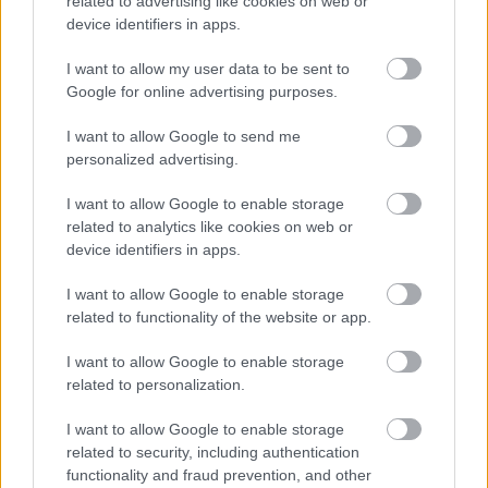
related to advertising like cookies on web or
,
,
,
,
,
Alapítvány
mező marcell
mezősi tamás
novák katalin
szabó gábor
trafy
device identifiers in apps.
I want to allow my user data to be sent to
Google for online advertising purposes.
I want to allow Google to send me
personalized advertising.
I want to allow Google to enable storage
related to analytics like cookies on web or
device identifiers in apps.
I want to allow Google to enable storage
related to functionality of the website or app.
I want to allow Google to enable storage
related to personalization.
I want to allow Google to enable storage
related to security, including authentication
functionality and fraud prevention, and other
Hírlevél feliratkozás