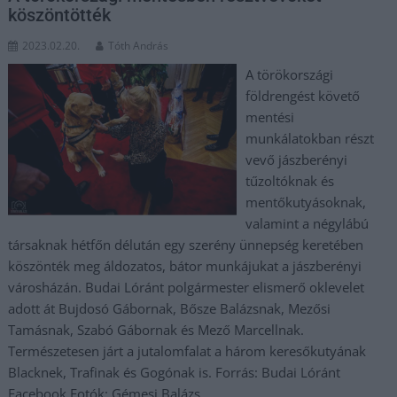
köszöntötték
2023.02.20.
Tóth András
A törökországi
földrengést követő
mentési
munkálatokban részt
vevő jászberényi
tűzoltóknak és
mentőkutyásoknak,
valamint a négylábú
társaknak hétfőn délután egy szerény ünnepség keretében
köszönték meg áldozatos, bátor munkájukat a jászberényi
városházán. Budai Lóránt polgármester elismerő oklevelet
adott át Bujdosó Gábornak, Bősze Balázsnak, Mezősi
Tamásnak, Szabó Gábornak és Mező Marcellnak.
Természetesen járt a jutalomfalat a három keresőkutyának
Blacknek, Trafinak és Gogónak is. Forrás: Budai Lóránt
Facebook Fotók: Gémesi Balázs