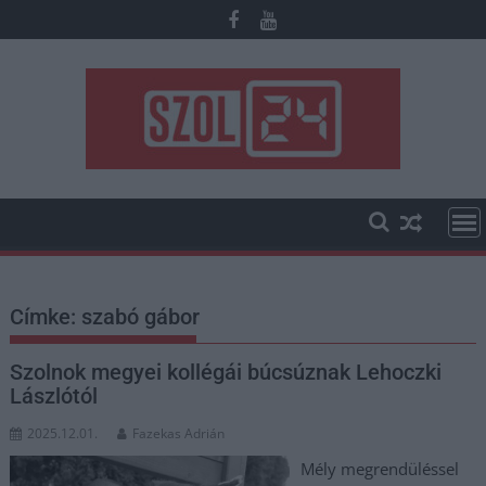
Skip
to
content
Címke:
szabó gábor
Szolnok megyei kollégái búcsúznak Lehoczki
Lászlótól
2025.12.01.
Fazekas Adrián
Mély megrendüléssel