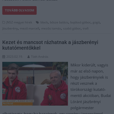
TOVÁBB OLVASOM
,
,
,
,
JNSZ megyei hírek
black
bősze balázs
bujdosó gábor
gogó
,
,
,
,
Jászberény
mező marcell
mezősi tamás
szabó gábor
trafi
Kezet és mancsot rázhatnak a jászberényi
kutatómentőkkel
2023.02.19.
Tóth András
Mikor kiderült, vagyis
már az első napon,
hogy jászberényiek is
részt vesznek a
törökországi kutató-
mentő akcióban, Budai
Lóránt jászbrényi
polgármester
elhatározta, hogy ha hazaérnek, egy szerény ünnepséggel