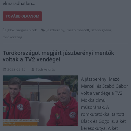
elmaradhatlan…
TOVÁBB OLVASOM
,
,
,
JNSZ megyei hírek
Jászberény
mező marcell
szabó gábor
törökország
Törökországot megjárt jászberényi mentők
voltak a TV2 vendégei
2023.02.15.
Tóth András
A jászberényi Mező
Marcell és Szabó Gábor
volt a vendége a TV2
Mokka című
műsorának. A
romkutatókkal tartott
Black és Gogo is, a két
keresőkutya. A két