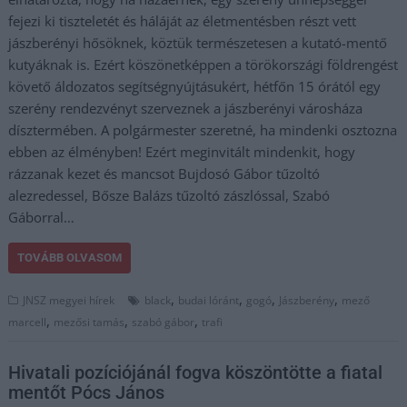
fejezi ki tiszteletét és háláját az életmentésben részt vett
jászberényi hősöknek, köztük természetesen a kutató-mentő
kutyáknak is. Ezért köszönetképpen a törökországi földrengést
követő áldozatos segítségnyújtásukért, hétfőn 15 órától egy
szerény rendezvényt szerveznek a jászberényi városháza
dísztermében. A polgármester szeretné, ha mindenki osztozna
ebben az élményben! Ezért meginvitált mindenkit, hogy
rázzanak kezet és mancsot Bujdosó Gábor tűzoltó
alezredessel, Bősze Balázs tűzoltó zászlóssal, Szabó
Gáborral…
TOVÁBB OLVASOM
,
,
,
,
JNSZ megyei hírek
black
budai lóránt
gogó
Jászberény
mező
,
,
,
marcell
mezősi tamás
szabó gábor
trafi
Hivatali pozíciójánál fogva köszöntötte a fiatal
mentőt Pócs János