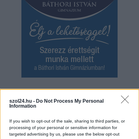
Hírlevél feliratkozás
szol24.hu -
Do Not Process My Personal
Adja meg keresztnevét:
Adja
Information
meg e-mail címét:
Megismertem és elfogadom a
GDPR-szabályzat
ot
If you wish to opt-out of the sale, sharing to third parties, or
processing of your personal or sensitive information for
targeted advertising by us, please use the below opt-out