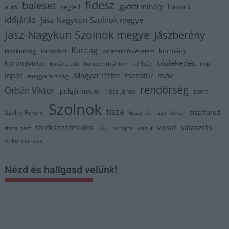
fidesz
baleset
györfi mihály
cegléd
háború
autó
időjárás
Jász-Nagykun-Szolnok megye
Jász-Nagykun Szolnok megye
Jászberény
Karcag
kormány
Jászkunság
karambol
katasztrófavédelem
közlekedés
koronavírus
kórház
kosárlabda
kunszentmárton
lmp
Magyar Péter
máv
lopás
mezőtúr
magyarország
rendőrség
Orbán Viktor
polgármester
Pócs János
sport
Szolnok
tisza
tiszafüred
Szalay Ferenc
tisza-tó
tiszaföldvár
törökszentmiklós
vonat
választás
tűz
tisza part
vasút
ukrajna
önkormányzat
Nézd és hallgasd velünk!