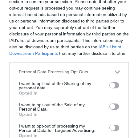
section to confirm your selection. Please note that after your
Nem szeretne lemaradni semmiről? Csak egy kattintás, és hírlevelünk a
opt-out request is processed you may continue seeing
interest-based ads based on personal information utilized by
legfrissebb információkkal és exkluzív tartalmakkal hétről hétre
us or personal information disclosed to third parties prior to
postaládájába érkezik!
your opt-out. You may separately opt-out of the further
disclosure of your personal information by third parties on the
IAB’s list of downstream participants. This information may
A SZOL24 legfrissebb 24 cikke
also be disclosed by us to third parties on the
IAB’s List of
Downstream Participants
that may further disclose it to other
third parties.
A Tisza kormány minisztere újabb nagy változásokról döntött
a közoktatásban – például az iskolaigazgatók visszakapják
Please note that this website/app uses one or more Google
Personal Data Processing Opt Outs
munkáltatói jogaikat
services and may gather and store information including but
not limited to your visit or usage behaviour. You may click to
I want to opt-out of the Sharing of my
Sok volt az igazolatlan hiányzás, Pócs János fizetéslevonást
personal data.
grant or deny consent to Google and its third-party tags to
kapott, más fideszesek még kevesebbet vittek haza
Opted In
use your data for below specified purposes in below Google
consent section.
A Szolnok megyei gazdák nagyon nem akarták a JÉGER
I want to opt-out of the Sale of my
Personal Data.
további üzemeltetését
Opted In
Csendélet 5.0: alig balesetveszélyes lépcső és remek
I want to opt-out of processing my
állapotban levő buszmegálló mutatja, hogy Szolnok mennyire
Personal Data for Targeted Advertising.
Opted In
élhető város