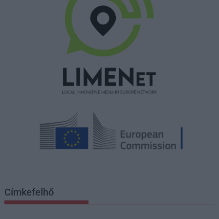
Címkefelhő