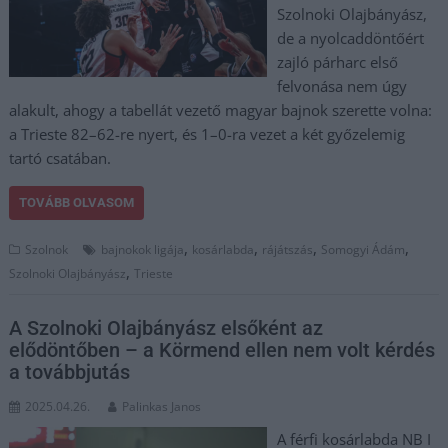
Szolnoki Olajbányász,
de a nyolcaddöntőért
zajló párharc első
felvonása nem úgy
alakult, ahogy a tabellát vezető magyar bajnok szerette volna:
a Trieste 82–62-re nyert, és 1–0-ra vezet a két győzelemig
tartó csatában.
TOVÁBB OLVASOM
,
,
,
,
Szolnok
bajnokok ligája
kosárlabda
rájátszás
Somogyi Ádám
,
Szolnoki Olajbányász
Trieste
A Szolnoki Olajbányász elsőként az
elődöntőben – a Körmend ellen nem volt kérdés
a továbbjutás
2025.04.26.
Palinkas Janos
A férfi kosárlabda NB I