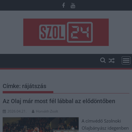
Skip
to
content
Címke:
rájátszás
Az Olaj már most fél lábbal az elődöntőben
2026.04.21.
Horváth Zsolt
A címvédő Szolnoki
Olajbányász idegenben