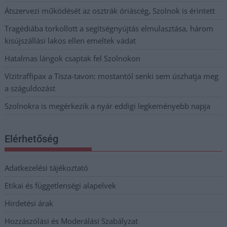
Átszervezi működését az osztrák óriáscég, Szolnok is érintett
Tragédiába torkollott a segítségnyújtás elmulasztása, három
kisújszállási lakos ellen emeltek vádat
Hatalmas lángok csaptak fel Szolnokon
Vízitraffipax a Tisza-tavon: mostantól senki sem úszhatja meg
a száguldozást
Szolnokra is megérkezik a nyár eddigi legkeményebb napja
Elérhetőség
Adatkezelési tájékoztató
Etikai és függetlenségi alapelvek
Hirdetési árak
Hozzászólási és Moderálási Szabályzat