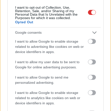
I want to opt-out of Collection, Use,
Pénteken újra csökken a benzin és a gázolaj ára is
Retention, Sale, and/or Sharing of my
Personal Data that Is Unrelated with the
Napokon belül megválasztja az új köztársasági elnököt az
Purposes for which it was collected.
Opted Out
Országgyűlés
Kiterjedt tüzek pusztítanak az országban, köztük Karcagon
Google consents
Harmadfokú hőségriasztás az országban: Szolnokon klímát
I want to allow Google to enable storage
javítottak, helikoptereket is bevetettek a tüzeknél
related to advertising like cookies on web or
device identifiers in apps.
A zárkában rosszul lett, elájult – ilyen körülményekről
számoltak be a szolnoki börtönből
I want to allow my user data to be sent to
Google for online advertising purposes.
Váratlan fennakadás borította fel a Szolnok–Kecskemét
vasútvonal közlekedését
I want to allow Google to send me
personalized advertising.
A polgármester a szolnoki cégekhez fordult: több száz
elbocsátott dolgozón segítene
I want to allow Google to enable storage
related to analytics like cookies on web or
Csődbe ment a tószegi Accell Hunland, a hazai
device identifiers in apps.
kerékpárgyártás meghatározó szereplője