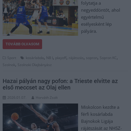
folytatja a
negyeddöntőt, ahol
egyértelmű
esélyesként lép
pályára.
TOVÁBB OLVASOM
,
,
,
,
,
,
Sport
kosárlabda
NB I
playoff
rájátszás
sopron
Sopron KC
,
Szolnok
Szolnoki Olajbányász
Hazai pályán nagy pofon: a Trieste elvitte az
első meccset az Olaj ellen
2026.01.07.
Horváth Zsolt
Miskolcon kezdte a
férfi kosárlabda
Bajnokok Ligája
rájátszását az NHSZ-