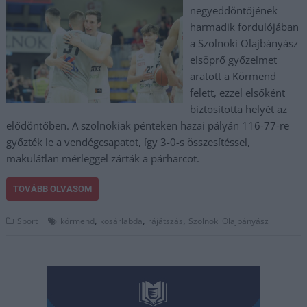
negyeddöntőjének
harmadik fordulójában
a Szolnoki Olajbányász
elsöprő győzelmet
aratott a Körmend
felett, ezzel elsőként
biztosította helyét az
elődöntőben. A szolnokiak pénteken hazai pályán 116-77-re
győzték le a vendégcsapatot, így 3-0-s összesítéssel,
makulátlan mérleggel zárták a párharcot.
TOVÁBB OLVASOM
,
,
,
Sport
körmend
kosárlabda
rájátszás
Szolnoki Olajbányász