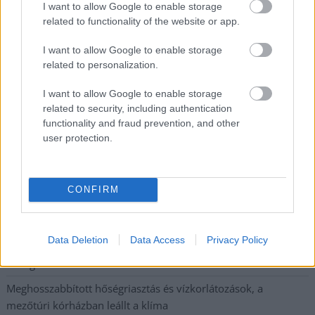
Egyszer fent, egyszer lent, így festett a Duna a két évvel
I want to allow Google to enable storage
related to functionality of the website or app.
ezelőtti árvíz idején és így most – fotógyűjtemény
ugyanazokból a szögekből
I want to allow Google to enable storage
Ilyenek eddig a tapasztalatok a vendégektől – a hőhullám
related to personalization.
miatt ingyenes a strandolás Szolnokon
I want to allow Google to enable storage
Nem biztató: a hétvégi kisebb felfrissülés után jövő héten
related to security, including authentication
megint visszatér a forróság, újra rekkenő hőség jön, akár 38
functionality and fraud prevention, and other
user protection.
fokokkal
Közzétették a szakértői állásfoglalást, a Fiumei úti fák
többsége szakszerűen már nem ápolható
CONFIRM
A MÚOSZ sajtódíjának második helyét nyerte el a Borsod24 és
a Paraméter közös riportfilmje a Sajó szennyezéséről
Data Deletion
Data Access
Privacy Policy
Tánccal, zeneszóval és vásárral telik meg Jászberény, indul a
Csángó Fesztivál
Meghosszabbított hőségriasztás és vízkorlátozások, a
mezőtúri kórházban leállt a klíma