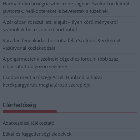
Harmadfokú hőségriasztás az országban: Szolnokon klímát
javítottak, helikoptereket is bevetettek a tüzeknél
A zárkában rosszul lett, elájult – ilyen körülményekről
számoltak be a szolnoki börtönből
Váratlan fennakadás borította fel a Szolnok–Kecskemét
vasútvonal közlekedését
A polgármester a szolnoki cégekhez fordult: több száz
elbocsátott dolgozón segítene
Csődbe ment a tószegi Accell Hunland, a hazai
kerékpárgyártás meghatározó szereplője
Elérhetőség
Adatkezelési tájékoztató
Etikai és függetlenségi alapelvek