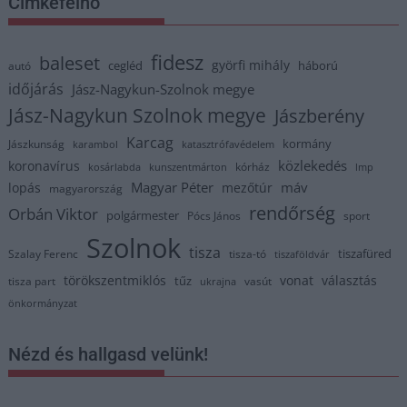
Címkefelhő
fidesz
baleset
györfi mihály
cegléd
háború
autó
időjárás
Jász-Nagykun-Szolnok megye
Jász-Nagykun Szolnok megye
Jászberény
Karcag
kormány
Jászkunság
karambol
katasztrófavédelem
közlekedés
koronavírus
kórház
kosárlabda
kunszentmárton
lmp
Magyar Péter
máv
lopás
mezőtúr
magyarország
rendőrség
Orbán Viktor
polgármester
Pócs János
sport
Szolnok
tisza
tiszafüred
Szalay Ferenc
tisza-tó
tiszaföldvár
törökszentmiklós
vonat
választás
tűz
tisza part
vasút
ukrajna
önkormányzat
Nézd és hallgasd velünk!