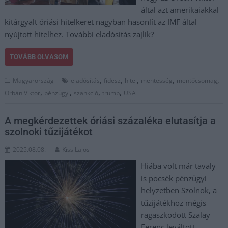
által azt amerikaiakkal
kitárgyalt óriási hitelkeret nagyban hasonlít az IMF által
nyújtott hitelhez. További eladósítás zajlik?
TOVÁBB OLVASOM
,
,
,
,
,
Magyarország
eladósítás
fidesz
hitel
mentesség
mentőcsomag
,
,
,
,
Orbán Viktor
pénzügyi
szankció
trump
USA
A megkérdezettek óriási százaléka elutasítja a
szolnoki tűzijátékot
2025.08.08.
Kiss Lajos
Hiába volt már tavaly
is pocsék pénzügyi
helyzetben Szolnok, a
tűzijátékhoz mégis
ragaszkodott Szalay
Ferenc leváltott