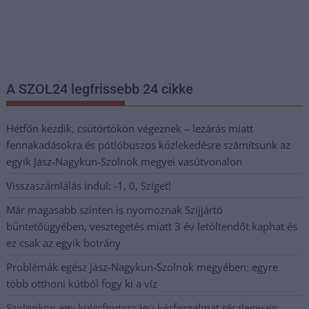
Nem szeretne lemaradni semmiről? Csak egy kattintás, és hírlevelünk a
legfrissebb információkkal és exkluzív tartalmakkal hétről hétre
postaládájába érkezik!
A SZOL24 legfrissebb 24 cikke
Hétfőn kezdik, csütörtökön végeznek – lezárás miatt
fennakadásokra és pótlóbuszos közlekedésre számítsunk az
egyik Jász-Nagykun-Szolnok megyei vasútvonalon
Visszaszámlálás indul: -1, 0, Sziget!
Már magasabb szinten is nyomoznak Szijjártó
büntetőügyében, vesztegetés miatt 3 év letöltendőt kaphat és
ez csak az egyik botrány
Problémák egész Jász-Nagykun-Szolnok megyében: egyre
több otthoni kútból fogy ki a víz
Szolnokon egy kulcsfontosságú körforgalmat részlegesen