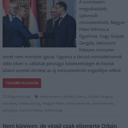
A szombaton
megválasztott,
újdonsült
miniszterelnök, Magyar
Péter felhívta a
figyelmet, hogy Gulyás
Gergely, leköszönt
fideszes miniszter
ismét nem mondott igazat. Ugyanis a távozó minisztériumok
több ízben is vállaltak pénzügyi kötelezettséget és hoztak
állami vezetői döntést az új miniszterelnök engedélye nélkül.
TOVÁBB OLVASOM
,
,
,
,
Magyarország
dokumentum
döntés
fidesz
Gulyás Gergely
,
,
,
,
,
hazudott
kötelezettség
Magyar Péter
miniszterelnök
minisztérium
,
,
pénzügyi
tisza-kormány
valótlanság
Nem könnyen, de végül csak elismerte Orbán,