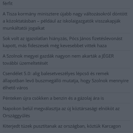
férfit
A Tisza kormány minisztere újabb nagy változásokról döntött
a közoktatásban – például az iskolaigazgatók visszakapják
munkáltatói jogaikat
Sok volt az igazolatlan hiányzás, Pócs János fizetéslevonást
kapott, más fideszesek még kevesebbet vittek haza
A Szolnok megyei gazdák nagyon nem akarták a JÉGER
további üzemeltetését
Csendélet 5.0: alig balesetveszélyes lépcső és remek
állapotban levő buszmegálló mutatja, hogy Szolnok mennyire
élhető város
Pénteken újra csökken a benzin és a gázolaj ára is
Napokon belül megválasztja az új köztársasági elnököt az
Országgyűlés
Kiterjedt tüzek pusztítanak az országban, köztük Karcagon