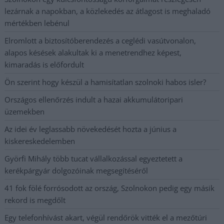
lezárnak a napokban, a közlekedés az átlagost is meghaladó
mértékben lebénul
Elromlott a biztosítóberendezés a ceglédi vasútvonalon,
alapos késések alakultak ki a menetrendhez képest,
kimaradás is előfordult
Ön szerint hogy készül a hamisítatlan szolnoki habos isler?
Országos ellenőrzés indult a hazai akkumulátoripari
üzemekben
Az idei év leglassabb növekedését hozta a június a
kiskereskedelemben
Györfi Mihály több tucat vállalkozással egyeztetett a
kerékpárgyár dolgozóinak megsegítéséről
41 fok fölé forrósodott az ország, Szolnokon pedig egy másik
rekord is megdőlt
Egy telefonhívást akart, végül rendőrök vitték el a mezőtúri