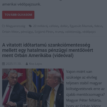
amerikai védőpajzsunk.
TOVÁBB OLVASOM
,
,
,
,
,
Magyarország
20 milliárd
cáfolat
dollár
Egyesült Államok
fidesz
,
,
,
,
,
Orbán Viktor
pénzügyi
Szijjártó Péter
trump
valótlanság
védőpajzs
A vitatott időtartamú szankciómentesség
mellett egy hatalmas pénzügyi mentőövért
ment Orbán Amerikába (videóval)
2025.11.10.
Kiss Lajos
Vajon miért van
szüksége az elvileg
teljesen stabil magyar
költségvetésnek erre az
újabb mentőcsomagra?
Magyar Péter feltárta,
hogy az Orbán Viktor