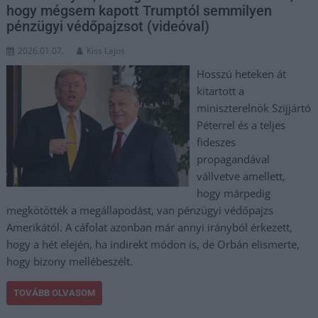
hogy mégsem kapott Trumptól semmilyen
pénzügyi védőpajzsot (videóval)
2026.01.07.
Kiss Lajos
Hosszú heteken át
kitartott a
miniszterelnök Szijjártó
Péterrel és a teljes
fideszes
propagandával
vállvetve amellett,
hogy márpedig
megkötötték a megállapodást, van pénzügyi védőpajzs
Amerikától. A cáfolat azonban már annyi irányból érkezett,
hogy a hét elején, ha indirekt módon is, de Orbán elismerte,
hogy bizony mellébeszélt.
TOVÁBB OLVASOM