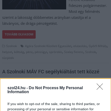
fideszes polgármester.
Most egy felmérés
szerint a lakosság döbbenetes arányban utasítja el a
látványos, de drága pénzégetést.
TOVÁBB OLVASOM
,
,
,
Szolnok
Agóra Szolnoki Közéleti Egyesület
elutasítás
Győrfi Mihály
,
,
,
,
,
,
,
helyzet
költség
pénz
pénzügyi
sprórolás
Szalay Ferenc
Szolnok
tűzijáték
A Szolnoki MÁV FC segélykiáltást tett közzé
2025.04.14.
Kiss Lajos
Nemrég még az volt a
szol24.hu -
Do Not Process My Personal
Information
legnagyobb gond, hogy
a gárda kiesett az NB II-
If you wish to opt-out of the sale, sharing to third parties, or
ből. Most már sokkal
processing of your personal or sensitive information for