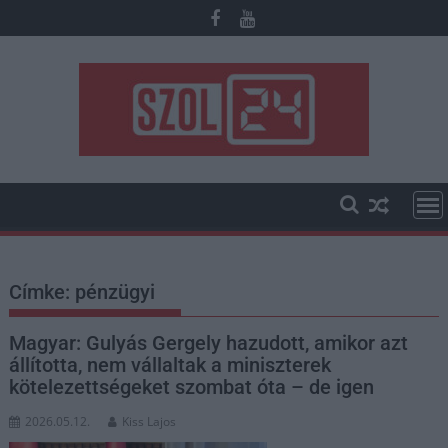
Skip
to
content
Címke:
pénzügyi
Magyar: Gulyás Gergely hazudott, amikor azt
állította, nem vállaltak a miniszterek
kötelezettségeket szombat óta – de igen
2026.05.12.
Kiss Lajos