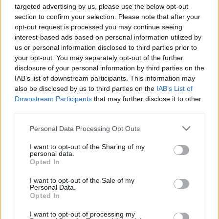
nagyobb a baj. A
targeted advertising by us, please use the below opt-out
kialakult finanszírozási
section to confirm your selection. Please note that after your
gondok miatt a
opt-out request is processed you may continue seeing
Szolnoki MÁV FC Kft a
interest-based ads based on personal information utilized by
us or personal information disclosed to third parties prior to
következő 2025/2026-os szezonban nem indít felnőtt
your opt-out. You may separately opt-out of the further
csapatot a Nemzeti Bajnokságban.
disclosure of your personal information by third parties on the
IAB’s list of downstream participants. This information may
TOVÁBB OLVASOM
also be disclosed by us to third parties on the
IAB’s List of
Downstream Participants
that may further disclose it to other
,
,
,
,
,
,
Szolnok
csapat
felnőtt csapat
foci
gondok
indítás
pénzügyi
third parties.
,
,
,
segélykiáltás
Szolnok
Szolnoki MÁV FC
támogatás
Please note that this website/app uses one or more Google
Personal Data Processing Opt Outs
services and may gather and store information including but
A Nemzeti Bank is nyíltan kimondja: tévedés
not limited to your visit or usage behaviour. You may click to
I want to opt-out of the Sharing of my
erőltetni az akkugyárakat, nem jött be a
personal data.
grant or deny consent to Google and its third-party tags to
Opted In
kormány számítása
use your data for below specified purposes in below Google
consent section.
I want to opt-out of the Sale of my
2024.12.10.
Kiss Lajos
Personal Data.
Opted In
Egyre több helyre
kíván a kormány – a
I want to opt-out of processing my