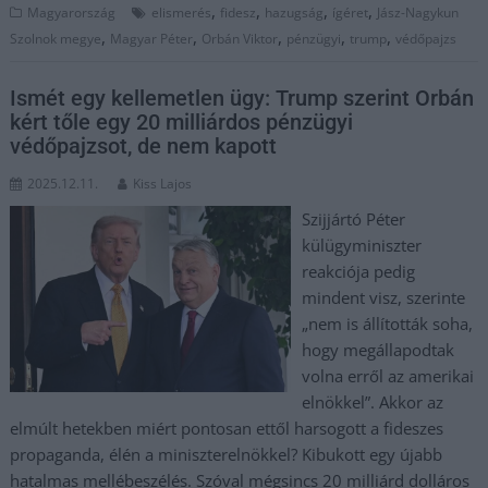
,
,
,
,
Magyarország
elismerés
fidesz
hazugság
ígéret
Jász-Nagykun
,
,
,
,
,
Szolnok megye
Magyar Péter
Orbán Viktor
pénzügyi
trump
védőpajzs
Ismét egy kellemetlen ügy: Trump szerint Orbán
kért tőle egy 20 milliárdos pénzügyi
védőpajzsot, de nem kapott
2025.12.11.
Kiss Lajos
Szijjártó Péter
külügyminiszter
reakciója pedig
mindent visz, szerinte
„nem is állították soha,
hogy megállapodtak
volna erről az amerikai
elnökkel”. Akkor az
elmúlt hetekben miért pontosan ettől harsogott a fideszes
propaganda, élén a miniszterelnökkel? Kibukott egy újabb
hatalmas mellébeszélés. Szóval mégsincs 20 milliárd dolláros