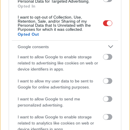
lakosság tiltakozása
Personal Data for Targeted Advertising.
Opted In
ellenére – akkuüzemet,
de a Magyar Nemzeti
I want to opt-out of Collection, Use,
Retention, Sale, and/or Sharing of my
Bank komoly
Personal Data that Is Unrelated with the
számítások alapján
Purposes for which it was collected.
Opted Out
állítja, ez tévút, az
akkugyártásba ölt ezermilliárdok (!) más ágazatban sokkal
Google consents
gyorsabban megtérültek volna, hiba erőltetni a magyarországi
akkumulátorgyártást.
I want to allow Google to enable storage
related to advertising like cookies on web or
device identifiers in apps.
TOVÁBB OLVASOM
I want to allow my user data to be sent to
,
,
,
,
JNSZ megyei hírek
akkugyár
akkumulátor
akkuüzem
ipar
Jász-
Google for online advertising purposes.
,
,
,
,
,
Nagykun Szolnok megye
kormány
pénzügyi
számítás
Szolnok
tévedés
I want to allow Google to send me
personalized advertising.
I want to allow Google to enable storage
related to analytics like cookies on web or
device identifiers in apps.