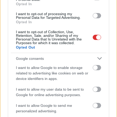
fennakadásokra és pótlóbuszos közlekedésre számítsunk az
Opted In
egyik Jász-Nagykun-Szolnok megyei vasútvonalon
I want to opt-out of processing my
Visszaszámlálás indul: -1, 0, Sziget!
Personal Data for Targeted Advertising.
Opted In
Magyarország jobban látszik közelről – heti médiaszemle a
I want to opt-out of Collection, Use,
független helyi sajtóból
Retention, Sale, and/or Sharing of my
Personal Data that Is Unrelated with the
Már magasabb szinten is nyomoznak Szijjártó
Purposes for which it was collected.
Opted Out
büntetőügyében, vesztegetés miatt 3 év letöltendőt kaphat és
ez csak az egyik botrány
Google consents
Problémák egész Jász-Nagykun-Szolnok megyében: egyre
I want to allow Google to enable storage
több otthoni kútból fogy ki a víz
related to advertising like cookies on web or
Szolnokon egy kulcsfontosságú körforgalmat részlegesen
device identifiers in apps.
lezárnak a napokban, a közlekedés az átlagost is meghaladó
I want to allow my user data to be sent to
mértékben lebénul
Google for online advertising purposes.
Elromlott a biztosítóberendezés a ceglédi vasútvonalon,
I want to allow Google to send me
alapos késések alakultak ki a menetrendhez képest,
personalized advertising.
kimaradás is előfordult