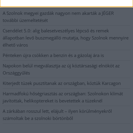
kapott, más fideszesek még kevesebbet vittek haza
A Szolnok megyei gazdák nagyon nem akarták a JÉGER
további üzemeltetését
Csendélet 5.0: alig balesetveszélyes lépcső és remek
állapotban levő buszmegálló mutatja, hogy Szolnok mennyire
élhető város
Pénteken újra csökken a benzin és a gázolaj ára is
Napokon belül megválasztja az új köztársasági elnököt az
Országgyűlés
Kiterjedt tüzek pusztítanak az országban, köztük Karcagon
Harmadfokú hőségriasztás az országban: Szolnokon klímát
javítottak, helikoptereket is bevetettek a tüzeknél
A zárkában rosszul lett, elájult – ilyen körülményekről
számoltak be a szolnoki börtönből