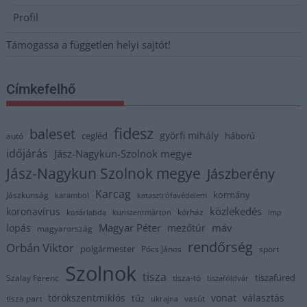
Profil
Támogassa a független helyi sajtót!
Címkefelhő
fidesz
baleset
györfi mihály
cegléd
háború
autó
időjárás
Jász-Nagykun-Szolnok megye
Jász-Nagykun Szolnok megye
Jászberény
Karcag
kormány
Jászkunság
karambol
katasztrófavédelem
közlekedés
koronavírus
kórház
kosárlabda
kunszentmárton
lmp
Magyar Péter
máv
lopás
mezőtúr
magyarország
rendőrség
Orbán Viktor
polgármester
Pócs János
sport
Szolnok
tisza
tiszafüred
Szalay Ferenc
tisza-tó
tiszaföldvár
törökszentmiklós
vonat
választás
tűz
tisza part
vasút
ukrajna