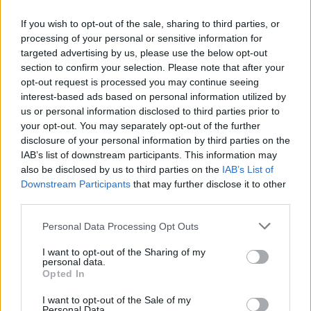
Adja meg keresztnevét:
Adja
If you wish to opt-out of the sale, sharing to third parties, or
processing of your personal or sensitive information for
meg e-mail címét:
targeted advertising by us, please use the below opt-out
Megismertem és elfogadom a
GDPR-szabályzat
ot
section to confirm your selection. Please note that after your
opt-out request is processed you may continue seeing
interest-based ads based on personal information utilized by
us or personal information disclosed to third parties prior to
Nem szeretne lemaradni semmiről? Csak egy kattintás, és hírlevelünk a
your opt-out. You may separately opt-out of the further
legfrissebb információkkal és exkluzív tartalmakkal hétről hétre
disclosure of your personal information by third parties on the
postaládájába érkezik!
IAB’s list of downstream participants. This information may
also be disclosed by us to third parties on the
IAB’s List of
Downstream Participants
that may further disclose it to other
A SZOL24 legfrissebb 24 cikke
third parties.
Please note that this website/app uses one or more Google
Personal Data Processing Opt Outs
A Tisza Párt Dr. Baka Andrást jelöli köztársasági elnöknek
services and may gather and store information including but
not limited to your visit or usage behaviour. You may click to
I want to opt-out of the Sharing of my
Óriási, több mint két méteres harcsát fogott a Tiszán a 13 éves
personal data.
grant or deny consent to Google and its third-party tags to
fiú (VIDEÓVAL)
Opted In
use your data for below specified purposes in below Google
consent section.
Hétfőn kezdik, csütörtökön végeznek – lezárás miatt
I want to opt-out of the Sale of my
Personal Data.