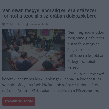
Van olyan megye, ahol alig éri el a százezer
forintot a szociális szférában dolgozók bére
2024.05.16.
Fazekas Adrián
Nem meglepő módon
még mindig a főváros
húzza fel a magyar
átlagkereseteket,
miközben a legjobban
és legrosszabbul
kereső
nemzetgazdasági ágak
között kilencszeres bérkülönbségek vannak. A budapesti és
szabolcsi átlagfizetések között több százezer forint eltérést
találunk. Brutális KSH-s adatokat elemzett a Pénzcentrum.
TOVÁBB OLVASOM