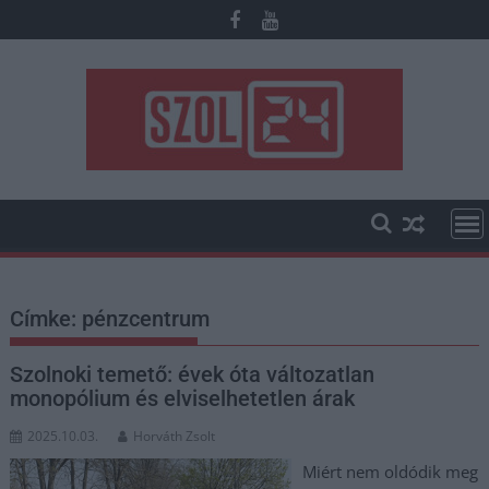
Skip
to
content
Címke:
pénzcentrum
Szolnoki temető: évek óta változatlan
monopólium és elviselhetetlen árak
2025.10.03.
Horváth Zsolt
Miért nem oldódik meg