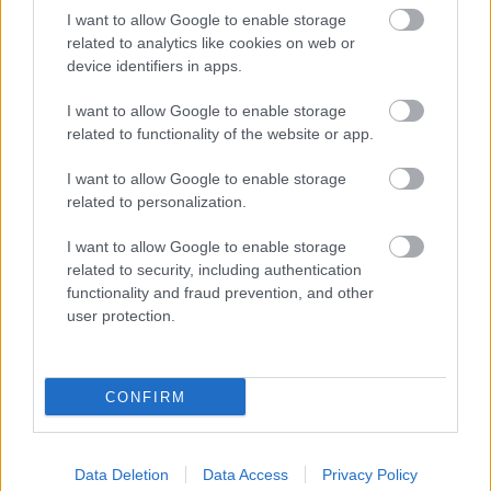
Ön szerint hogy készül a hamisítatlan szolnoki habos isler?
I want to allow Google to enable storage
related to analytics like cookies on web or
Országos ellenőrzés indult a hazai akkumulátoripari
device identifiers in apps.
üzemekben
I want to allow Google to enable storage
Az idei év leglassabb növekedését hozta a június a
related to functionality of the website or app.
kiskereskedelemben
I want to allow Google to enable storage
Györfi Mihály több tucat vállalkozással egyeztetett a
related to personalization.
kerékpárgyár dolgozóinak megsegítéséről
I want to allow Google to enable storage
41 fok fölé forrósodott az ország, Szolnokon pedig egy másik
related to security, including authentication
rekord is megdőlt
functionality and fraud prevention, and other
user protection.
Egy telefonhívást akart, végül rendőrök vitték el a mezőtúri
férfit
A Tisza kormány minisztere újabb nagy változásokról döntött
CONFIRM
a közoktatásban – például az iskolaigazgatók visszakapják
munkáltatói jogaikat
Sok volt az igazolatlan hiányzás, Pócs János fizetéslevonást
Data Deletion
Data Access
Privacy Policy