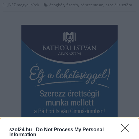
,
,
,
JNSZ megyei hírek
átlagbér
fizetés
pénzcentrum
szociális szféra
szol24.hu -
Do Not Process My Personal
Information
Hírlevél feliratkozás