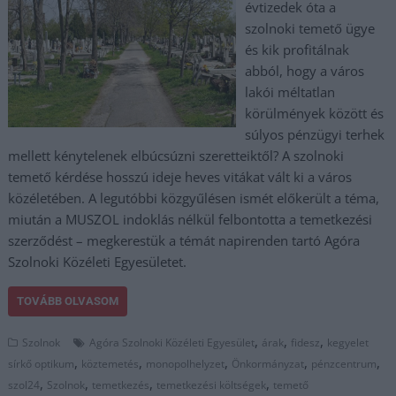
évtizedek óta a
szolnoki temető ügye
és kik profitálnak
abból, hogy a város
lakói méltatlan
körülmények között és
súlyos pénzügyi terhek
mellett kénytelenek elbúcsúzni szeretteiktől? A szolnoki
temető kérdése hosszú ideje heves vitákat vált ki a város
közéletében. A legutóbbi közgyűlésen ismét előkerült a téma,
miután a MUSZOL indoklás nélkül felbontotta a temetkezési
szerződést – megkerestük a témát napirenden tartó Agóra
Szolnoki Közéleti Egyesületet.
TOVÁBB OLVASOM
,
,
,
Szolnok
Agóra Szolnoki Közéleti Egyesület
árak
fidesz
kegyelet
,
,
,
,
,
sírkő optikum
köztemetés
monopolhelyzet
Önkormányzat
pénzcentrum
,
,
,
,
szol24
Szolnok
temetkezés
temetkezési költségek
temető