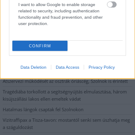
I want to allow Google to enable storage
Közzétették a szakértői állásfoglalást, a Fiumei úti fák
related to security, including authentication
többsége szakszerűen már nem ápolható
functionality and fraud prevention, and other
user protection.
A MÚOSZ sajtódíjának második helyét nyerte el a Borsod24 és
a Paraméter közös riportfilmje a Sajó szennyezéséről
Tánccal, zeneszóval és vásárral telik meg Jászberény, indul a
CONFIRM
Csángó Fesztivál
Meghosszabbított hőségriasztás és vízkorlátozások, a
Data Deletion
Data Access
Privacy Policy
mezőtúri kórházban leállt a klíma
Átszervezi működését az osztrák óriáscég, Szolnok is érintett
Tragédiába torkollott a segítségnyújtás elmulasztása, három
kisújszállási lakos ellen emeltek vádat
Hatalmas lángok csaptak fel Szolnokon
Vízitraffipax a Tisza-tavon: mostantól senki sem úszhatja meg
a száguldozást