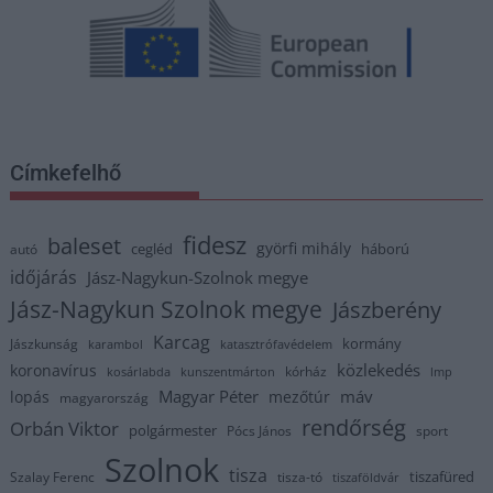
Címkefelhő
fidesz
baleset
györfi mihály
cegléd
háború
autó
időjárás
Jász-Nagykun-Szolnok megye
Jász-Nagykun Szolnok megye
Jászberény
Karcag
kormány
Jászkunság
karambol
katasztrófavédelem
közlekedés
koronavírus
kórház
kosárlabda
kunszentmárton
lmp
Magyar Péter
máv
lopás
mezőtúr
magyarország
rendőrség
Orbán Viktor
polgármester
Pócs János
sport
Szolnok
tisza
tiszafüred
Szalay Ferenc
tisza-tó
tiszaföldvár