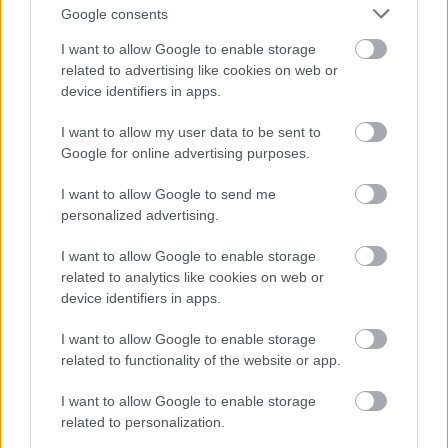
Google consents
A zárkában rosszul lett, elájult – ilyen körülményekről
számoltak be a szolnoki börtönből
I want to allow Google to enable storage
related to advertising like cookies on web or
Váratlan fennakadás borította fel a Szolnok–Kecskemét
device identifiers in apps.
vasútvonal közlekedését
I want to allow my user data to be sent to
A polgármester a szolnoki cégekhez fordult: több száz
Google for online advertising purposes.
elbocsátott dolgozón segítene
I want to allow Google to send me
Csődbe ment a tószegi Accell Hunland, a hazai
personalized advertising.
kerékpárgyártás meghatározó szereplője
Egyszer fent, egyszer lent, így festett a Duna a két évvel
I want to allow Google to enable storage
related to analytics like cookies on web or
ezelőtti árvíz idején és így most – fotógyűjtemény
device identifiers in apps.
ugyanazokból a szögekből
Ilyenek eddig a tapasztalatok a vendégektől – a hőhullám
I want to allow Google to enable storage
related to functionality of the website or app.
miatt ingyenes a strandolás Szolnokon
Nem biztató: a hétvégi kisebb felfrissülés után jövő héten
I want to allow Google to enable storage
megint visszatér a forróság, újra rekkenő hőség jön, akár 38
related to personalization.
fokokkal