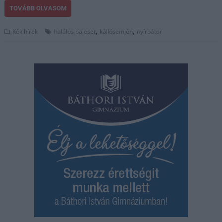
TOVÁBB OLVASOM
,
,
Kék hírek
halálos baleset
kállósemjén
nyírbátor