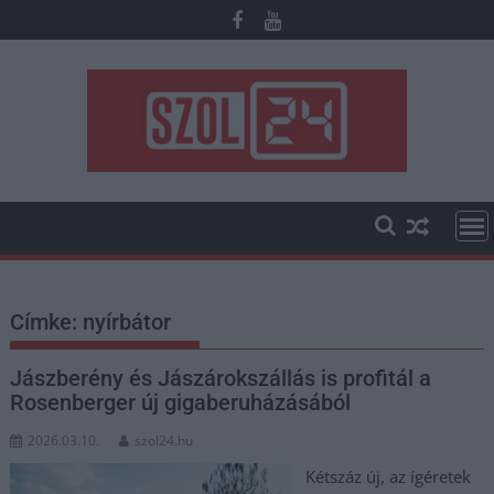
Skip
to
content
Címke:
nyírbátor
Jászberény és Jászárokszállás is profitál a
Rosenberger új gigaberuházásából
2026.03.10.
szol24.hu
Kétszáz új, az ígéretek