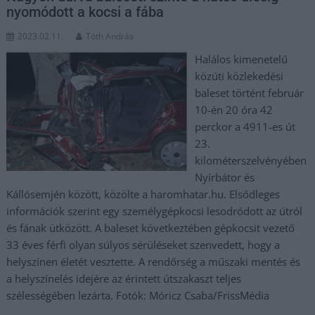
nyomódott a kocsi a fába
2023.02.11.
Tóth András
Halálos kimenetelű
közúti közlekedési
baleset történt február
10-én 20 óra 42
perckor a 4911-es út
23.
kilométerszelvényében
Nyírbátor és
Kállósemjén között, közölte a haromhatar.hu. Elsődleges
információk szerint egy személygépkocsi lesodródott az útról
és fának ütközött. A baleset következtében gépkocsit vezető
33 éves férfi olyan súlyos sérüléseket szenvedett, hogy a
helyszínen életét vesztette. A rendőrség a műszaki mentés és
a helyszínelés idejére az érintett útszakaszt teljes
szélességében lezárta. Fotók: Móricz Csaba/FrissMédia