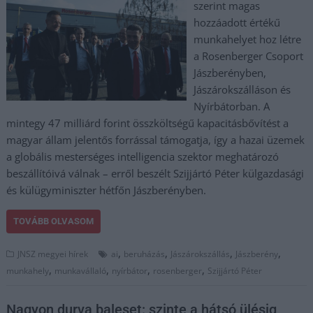
szerint magas
hozzáadott értékű
munkahelyet hoz létre
a Rosenberger Csoport
Jászberényben,
Jászárokszálláson és
Nyírbátorban. A
mintegy 47 milliárd forint összköltségű kapacitásbővítést a
magyar állam jelentős forrással támogatja, így a hazai üzemek
a globális mesterséges intelligencia szektor meghatározó
beszállítóivá válnak – erről beszélt Szijjártó Péter külgazdasági
és külügyminiszter hétfőn Jászberényben.
TOVÁBB OLVASOM
,
,
,
,
JNSZ megyei hírek
ai
beruházás
Jászárokszállás
Jászberény
,
,
,
,
munkahely
munkavállaló
nyírbátor
rosenberger
Szijjártó Péter
Nagyon durva baleset: szinte a hátsó ülésig