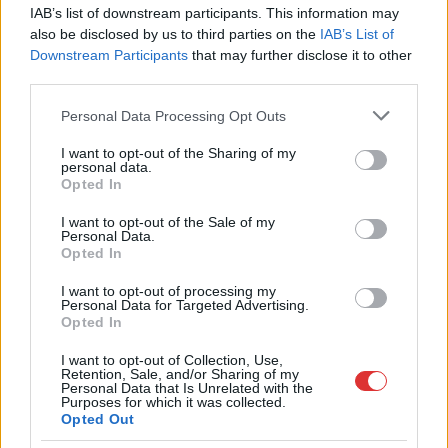
IAB’s list of downstream participants. This information may
a közoktatásban – például az iskolaigazgatók visszakapják
also be disclosed by us to third parties on the
IAB’s List of
munkáltatói jogaikat
Downstream Participants
that may further disclose it to other
third parties.
Sok volt az igazolatlan hiányzás, Pócs János fizetéslevonást
kapott, más fideszesek még kevesebbet vittek haza
Please note that this website/app uses one or more Google
Personal Data Processing Opt Outs
services and may gather and store information including but
A Szolnok megyei gazdák nagyon nem akarták a JÉGER
not limited to your visit or usage behaviour. You may click to
I want to opt-out of the Sharing of my
további üzemeltetését
personal data.
grant or deny consent to Google and its third-party tags to
Opted In
Csendélet 5.0: alig balesetveszélyes lépcső és remek
use your data for below specified purposes in below Google
consent section.
állapotban levő buszmegálló mutatja, hogy Szolnok mennyire
I want to opt-out of the Sale of my
Personal Data.
élhető város
Opted In
Pénteken újra csökken a benzin és a gázolaj ára is
I want to opt-out of processing my
Personal Data for Targeted Advertising.
Napokon belül megválasztja az új köztársasági elnököt az
Opted In
Országgyűlés
I want to opt-out of Collection, Use,
Kiterjedt tüzek pusztítanak az országban, köztük Karcagon
Retention, Sale, and/or Sharing of my
Personal Data that Is Unrelated with the
Purposes for which it was collected.
Harmadfokú hőségriasztás az országban: Szolnokon klímát
Opted Out
javítottak, helikoptereket is bevetettek a tüzeknél