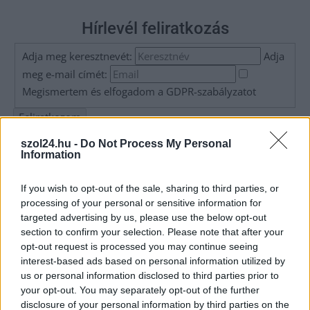
Hírlevél feliratkozás
Adja meg keresztnevét:
Adja
meg e-mail címét:
Megismertem és elfogadom a
GDPR-szabályzat
ot
szol24.hu -
Do Not Process My Personal
Nem szeretne lemaradni semmiről? Csak egy kattintás, és hírlevelünk a
Information
legfrissebb információkkal és exkluzív tartalmakkal hétről hétre
postaládájába érkezik!
If you wish to opt-out of the sale, sharing to third parties, or
processing of your personal or sensitive information for
targeted advertising by us, please use the below opt-out
A SZOL24 legfrissebb 24 cikke
section to confirm your selection. Please note that after your
opt-out request is processed you may continue seeing
interest-based ads based on personal information utilized by
Egy telefonhívást akart, végül rendőrök vitték el a mezőtúri
us or personal information disclosed to third parties prior to
férfit
your opt-out. You may separately opt-out of the further
disclosure of your personal information by third parties on the
A Tisza kormány minisztere újabb nagy változásokról döntött