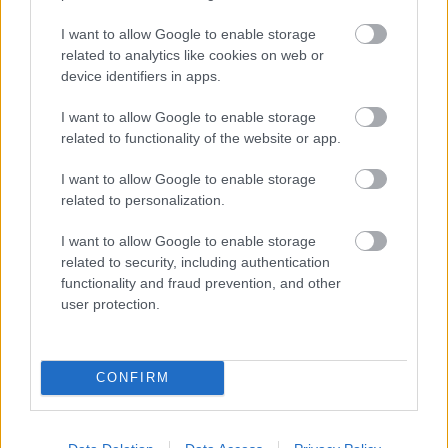
A zárkában rosszul lett, elájult – ilyen körülményekről
I want to allow Google to enable storage
számoltak be a szolnoki börtönből
related to analytics like cookies on web or
device identifiers in apps.
Váratlan fennakadás borította fel a Szolnok–Kecskemét
vasútvonal közlekedését
I want to allow Google to enable storage
related to functionality of the website or app.
A polgármester a szolnoki cégekhez fordult: több száz
elbocsátott dolgozón segítene
I want to allow Google to enable storage
Csődbe ment a tószegi Accell Hunland, a hazai
related to personalization.
kerékpárgyártás meghatározó szereplője
I want to allow Google to enable storage
Egyszer fent, egyszer lent, így festett a Duna a két évvel
related to security, including authentication
ezelőtti árvíz idején és így most – fotógyűjtemény
functionality and fraud prevention, and other
user protection.
ugyanazokból a szögekből
Ilyenek eddig a tapasztalatok a vendégektől – a hőhullám
miatt ingyenes a strandolás Szolnokon
CONFIRM
Nem biztató: a hétvégi kisebb felfrissülés után jövő héten
megint visszatér a forróság, újra rekkenő hőség jön, akár 38