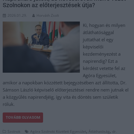
Szolnokon az előterjesztések útja?
2026.01.29.
Horváth Zsolt
Ki, hogyan és milyen
átláthatósággal
juttathat el egy
képviselői
kezdeményezést a
napirendig? Ezt a
kérdést vetette fel az
Agóra Egyesület,
amikor a napokban közzétett bejegyzésében azt állította, Dr.
Sámson László képviselő előterjesztései rendre nem jutnak el
a közgyűlés napirendjéig, így vita és döntés sem születik
róluk.
TOVÁBB OLVASOM
,
,
Szolnok
Agóra Szolnoki Közéleti Egyesület
Átláthatóság
dr.