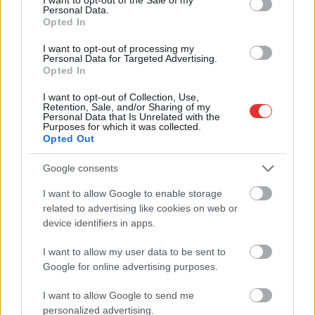
Personal Data.
a közoktatásban – például az iskolaigazgatók visszakapják
Opted In
munkáltatói jogaikat
I want to opt-out of processing my
Sok volt az igazolatlan hiányzás, Pócs János fizetéslevonást
Personal Data for Targeted Advertising.
Opted In
kapott, más fideszesek még kevesebbet vittek haza
I want to opt-out of Collection, Use,
A Szolnok megyei gazdák nagyon nem akarták a JÉGER
Retention, Sale, and/or Sharing of my
további üzemeltetését
Personal Data that Is Unrelated with the
Purposes for which it was collected.
Opted Out
Csendélet 5.0: alig balesetveszélyes lépcső és remek
állapotban levő buszmegálló mutatja, hogy Szolnok mennyire
Google consents
élhető város
I want to allow Google to enable storage
Pénteken újra csökken a benzin és a gázolaj ára is
related to advertising like cookies on web or
Napokon belül megválasztja az új köztársasági elnököt az
device identifiers in apps.
Országgyűlés
I want to allow my user data to be sent to
Kiterjedt tüzek pusztítanak az országban, köztük Karcagon
Google for online advertising purposes.
Harmadfokú hőségriasztás az országban: Szolnokon klímát
I want to allow Google to send me
javítottak, helikoptereket is bevetettek a tüzeknél
personalized advertising.