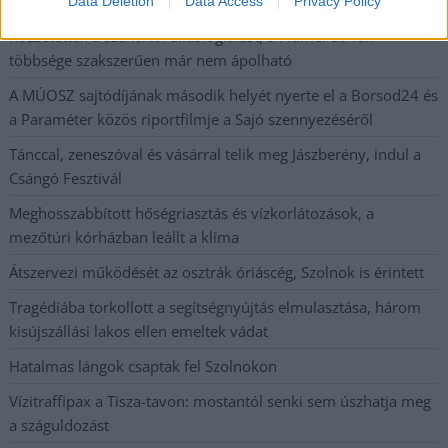
fokokkal
Data Deletion
Data Access
Privacy Policy
Közzétették a szakértői állásfoglalást, a Fiumei úti fák
többsége szakszerűen már nem ápolható
A MÚOSZ sajtódíjának második helyét nyerte el a Borsod24 és
a Paraméter közös riportfilmje a Sajó szennyezéséről
Tánccal, zeneszóval és vásárral telik meg Jászberény, indul a
Csángó Fesztivál
Meghosszabbított hőségriasztás és vízkorlátozások, a
mezőtúri kórházban leállt a klíma
Átszervezi működését az osztrák óriáscég, Szolnok is érintett
Tragédiába torkollott a segítségnyújtás elmulasztása, három
kisújszállási lakos ellen emeltek vádat
Hatalmas lángok csaptak fel Szolnokon
Vízitraffipax a Tisza-tavon: mostantól senki sem úszhatja meg
a száguldozást