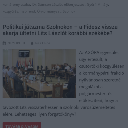
,
,
,
,
komáromy csaba
Dr. Sámson László
előterjesztés
Győrfi Mihály
,
,
,
közgyűlés
napirend
Önkormányzat
Szolnok
Politikai játszma Szolnokon – a Fidesz vissza
akarja ültetni Lits Lászlót korábbi székébe?
2025.09.10.
Kiss Lajos
Az AGÓRA egyesület
úgy értesült, a
csütörtöki közgyűlésen
a kormánypárti frakció
nyilvánosan szeretné
megalázni a
polgármestert és
előkészíteni, hogy a
távozott Lits visszatérhessen a szolnoki városüzemeltetés
élére. Lehetséges ilyen forgatókönyv?
TOVÁBB OLVASOM