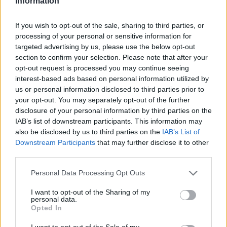
Information
Hírlevél feliratkozás
If you wish to opt-out of the sale, sharing to third parties, or
processing of your personal or sensitive information for
Adja meg keresztnevét:
Adja
targeted advertising by us, please use the below opt-out
meg e-mail címét:
section to confirm your selection. Please note that after your
Megismertem és elfogadom a
GDPR-szabályzat
ot
opt-out request is processed you may continue seeing
interest-based ads based on personal information utilized by
us or personal information disclosed to third parties prior to
your opt-out. You may separately opt-out of the further
Nem szeretne lemaradni semmiről? Csak egy kattintás, és hírlevelünk a
disclosure of your personal information by third parties on the
IAB’s list of downstream participants. This information may
legfrissebb információkkal és exkluzív tartalmakkal hétről hétre
also be disclosed by us to third parties on the
IAB’s List of
postaládájába érkezik!
Downstream Participants
that may further disclose it to other
third parties.
A SZOL24 legfrissebb 24 cikke
Please note that this website/app uses one or more Google
Personal Data Processing Opt Outs
services and may gather and store information including but
not limited to your visit or usage behaviour. You may click to
I want to opt-out of the Sharing of my
Egy telefonhívást akart, végül rendőrök vitték el a mezőtúri
personal data.
grant or deny consent to Google and its third-party tags to
Opted In
férfit
use your data for below specified purposes in below Google
consent section.
A Tisza kormány minisztere újabb nagy változásokról döntött
I want to opt-out of the Sale of my