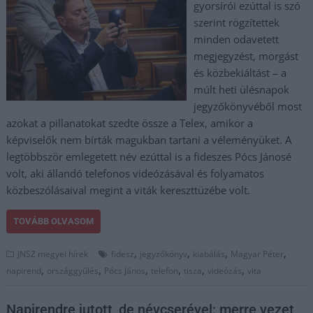
gyorsírói ezúttal is szó
szerint rögzítettek
minden odavetett
megjegyzést, morgást
és közbekiáltást – a
múlt heti ülésnapok
jegyzőkönyvéből most
azokat a pillanatokat szedte össze a Telex, amikor a
képviselők nem bírták magukban tartani a véleményüket. A
legtöbbször emlegetett név ezúttal is a fideszes Pócs Jánosé
volt, aki állandó telefonos videózásával és folyamatos
közbeszólásaival megint a viták kereszttüzébe volt.
TOVÁBB OLVASOM
,
,
,
,
JNSZ megyei hírek
fidesz
jegyzőkönyv
kiabálás
Magyar Péter
,
,
,
,
,
,
napirend
országgyűlés
Pócs János
telefon
tisza
videózás
vita
Napirendre jutott, de névcserével: merre vezet