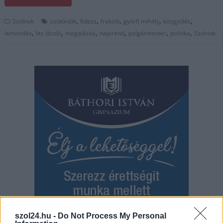
,
,
,
,
,
Szolnok
csütörtök
fidesz
frakció
györfi mihály
közgyűlés
,
,
,
,
,
,
lemondás
lits lászló
megalázás
napirend
polgármester
politika
Szolnok
szol24.hu -
Do Not Process My Personal