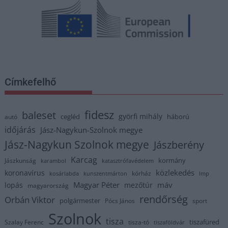
Címkefelhő
fidesz
baleset
györfi mihály
cegléd
háború
autó
időjárás
Jász-Nagykun-Szolnok megye
Jász-Nagykun Szolnok megye
Jászberény
Karcag
kormány
Jászkunság
karambol
katasztrófavédelem
közlekedés
koronavírus
kórház
kosárlabda
kunszentmárton
lmp
Magyar Péter
máv
lopás
mezőtúr
magyarország
rendőrség
Orbán Viktor
polgármester
Pócs János
sport
Szolnok
tisza
tiszafüred
Szalay Ferenc
tisza-tó
tiszaföldvár