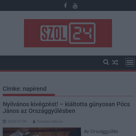
Skip
to
content
Címke:
napirend
Nyilvános kivégzést! – kiáltotta gúnyosan Pócs
János az Országgyűlésben
2026.07.08.
Fazekas Adrián
Az Országgyűlés