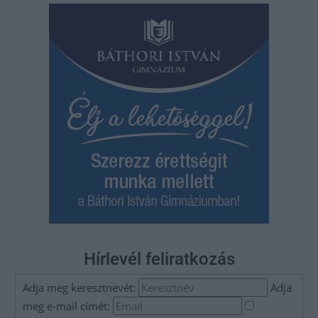
Hírlevél feliratkozás
Adja meg keresztnevét:
Adja
meg e-mail címét: