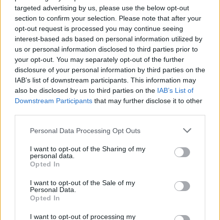
Csendélet 5.0: alig balesetveszélyes lépcső és remek
targeted advertising by us, please use the below opt-out
állapotban levő buszmegálló mutatja, hogy Szolnok mennyire
section to confirm your selection. Please note that after your
opt-out request is processed you may continue seeing
élhető város
interest-based ads based on personal information utilized by
Pénteken újra csökken a benzin és a gázolaj ára is
us or personal information disclosed to third parties prior to
your opt-out. You may separately opt-out of the further
Napokon belül megválasztja az új köztársasági elnököt az
disclosure of your personal information by third parties on the
Országgyűlés
IAB’s list of downstream participants. This information may
also be disclosed by us to third parties on the
IAB’s List of
Kiterjedt tüzek pusztítanak az országban, köztük Karcagon
Downstream Participants
that may further disclose it to other
Harmadfokú hőségriasztás az országban: Szolnokon klímát
third parties.
javítottak, helikoptereket is bevetettek a tüzeknél
Please note that this website/app uses one or more Google
Personal Data Processing Opt Outs
services and may gather and store information including but
A zárkában rosszul lett, elájult – ilyen körülményekről
not limited to your visit or usage behaviour. You may click to
I want to opt-out of the Sharing of my
számoltak be a szolnoki börtönből
personal data.
grant or deny consent to Google and its third-party tags to
Opted In
Váratlan fennakadás borította fel a Szolnok–Kecskemét
use your data for below specified purposes in below Google
vasútvonal közlekedését
consent section.
I want to opt-out of the Sale of my
Personal Data.
A polgármester a szolnoki cégekhez fordult: több száz
Opted In
elbocsátott dolgozón segítene
I want to opt-out of processing my