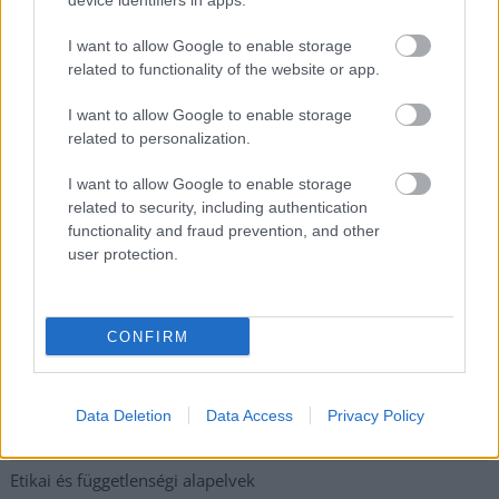
device identifiers in apps.
Meghosszabbított hőségriasztás és vízkorlátozások, a
I want to allow Google to enable storage
mezőtúri kórházban leállt a klíma
related to functionality of the website or app.
Átszervezi működését az osztrák óriáscég, Szolnok is érintett
I want to allow Google to enable storage
Tragédiába torkollott a segítségnyújtás elmulasztása, három
related to personalization.
kisújszállási lakos ellen emeltek vádat
I want to allow Google to enable storage
Hatalmas lángok csaptak fel Szolnokon
related to security, including authentication
functionality and fraud prevention, and other
Vízitraffipax a Tisza-tavon: mostantól senki sem úszhatja meg
user protection.
a száguldozást
Szolnokra is megérkezik a nyár eddigi legkeményebb napja
CONFIRM
Elérhetőség
Data Deletion
Data Access
Privacy Policy
Adatkezelési tájékoztató
Etikai és függetlenségi alapelvek