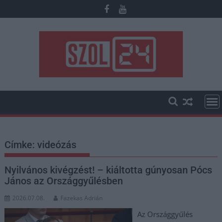
Skip
to
content
Címke:
videózás
Nyilvános kivégzést! – kiáltotta gúnyosan Pócs
János az Országgyűlésben
2026.07.08.
Fazekas Adrián
Az Országgyűlés