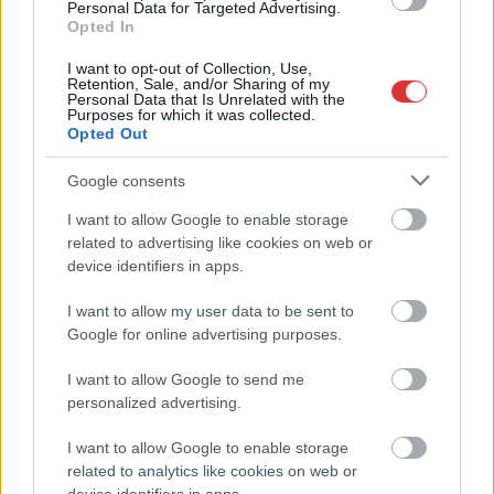
Personal Data for Targeted Advertising.
Csődbe ment a tószegi Accell Hunland, a hazai
Opted In
kerékpárgyártás meghatározó szereplője
I want to opt-out of Collection, Use,
Egyszer fent, egyszer lent, így festett a Duna a két évvel
Retention, Sale, and/or Sharing of my
Personal Data that Is Unrelated with the
ezelőtti árvíz idején és így most – fotógyűjtemény
Purposes for which it was collected.
ugyanazokból a szögekből
Opted Out
Ilyenek eddig a tapasztalatok a vendégektől – a hőhullám
Google consents
miatt ingyenes a strandolás Szolnokon
I want to allow Google to enable storage
Nem biztató: a hétvégi kisebb felfrissülés után jövő héten
related to advertising like cookies on web or
megint visszatér a forróság, újra rekkenő hőség jön, akár 38
device identifiers in apps.
fokokkal
I want to allow my user data to be sent to
Közzétették a szakértői állásfoglalást, a Fiumei úti fák
Google for online advertising purposes.
többsége szakszerűen már nem ápolható
I want to allow Google to send me
A MÚOSZ sajtódíjának második helyét nyerte el a Borsod24 és
personalized advertising.
a Paraméter közös riportfilmje a Sajó szennyezéséről
I want to allow Google to enable storage
Tánccal, zeneszóval és vásárral telik meg Jászberény, indul a
related to analytics like cookies on web or
Csángó Fesztivál