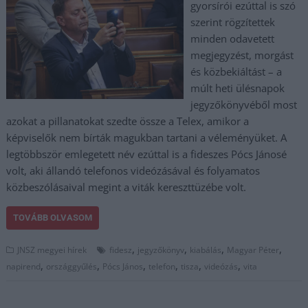
gyorsírói ezúttal is szó
szerint rögzítettek
minden odavetett
megjegyzést, morgást
és közbekiáltást – a
múlt heti ülésnapok
jegyzőkönyvéből most
azokat a pillanatokat szedte össze a Telex, amikor a
képviselők nem bírták magukban tartani a véleményüket. A
legtöbbször emlegetett név ezúttal is a fideszes Pócs Jánosé
volt, aki állandó telefonos videózásával és folyamatos
közbeszólásaival megint a viták kereszttüzébe volt.
TOVÁBB OLVASOM
,
,
,
,
JNSZ megyei hírek
fidesz
jegyzőkönyv
kiabálás
Magyar Péter
,
,
,
,
,
,
napirend
országgyűlés
Pócs János
telefon
tisza
videózás
vita