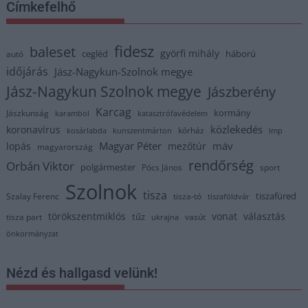
Címkefelhő
fidesz
baleset
györfi mihály
cegléd
háború
autó
időjárás
Jász-Nagykun-Szolnok megye
Jász-Nagykun Szolnok megye
Jászberény
Karcag
kormány
Jászkunság
karambol
katasztrófavédelem
közlekedés
koronavírus
kórház
kosárlabda
kunszentmárton
lmp
Magyar Péter
máv
lopás
mezőtúr
magyarország
rendőrség
Orbán Viktor
polgármester
Pócs János
sport
Szolnok
tisza
tiszafüred
Szalay Ferenc
tisza-tó
tiszaföldvár
törökszentmiklós
vonat
választás
tűz
tisza part
vasút
ukrajna
önkormányzat
Nézd és hallgasd velünk!