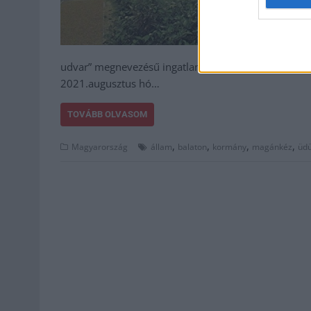
udvar” megnevezésű ingatlan 1/1 tulajdoni hányada
2021.augusztus hó…
TOVÁBB OLVASOM
,
,
,
,
Magyarország
állam
balaton
kormány
magánkéz
üdü