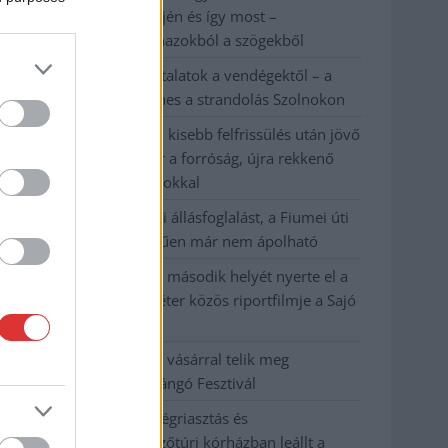
évvel ezelőtti árvíz idején és így most –
fotógyűjtemény ugyanazokból a szögekből
Ilyenek eddig a tapasztalatok a vendégektől – a
hőhullám miatt ingyenes a strandolás Szolnokon
Nem biztató: a hétvégi kisebb felfrissülés után jövő
héten megint visszatér a forróság, újra rekkenő
hőség jön, akár 38 fokokkal
Közzétették a szakértői állásfoglalást, a Fiumei úti
fák többsége szakszerűen már nem ápolható
A MÚOSZ sajtódíjának második helyét nyerte el a
Borsod24 és a Paraméter közös riportfilmje a Sajó
szennyezéséről
Tánccal, zeneszóval és vásárral telik meg
Jászberény, indul a Csángó Fesztivál
Meghosszabbított hőségriasztás és
vízkorlátozások, a mezőtúri kórházban leállt a