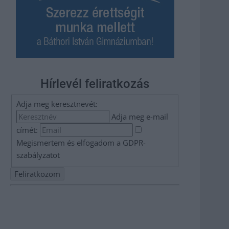
Hírlevél feliratkozás
Adja meg keresztnevét:
Adja meg e-mail
címét:
Megismertem és elfogadom a
GDPR-
szabályzat
ot
Nem szeretne lemaradni semmiről? Csak egy kattintás, és
hírlevelünk a legfrissebb információkkal és exkluzív
tartalmakkal hétről hétre postaládájába érkezik!