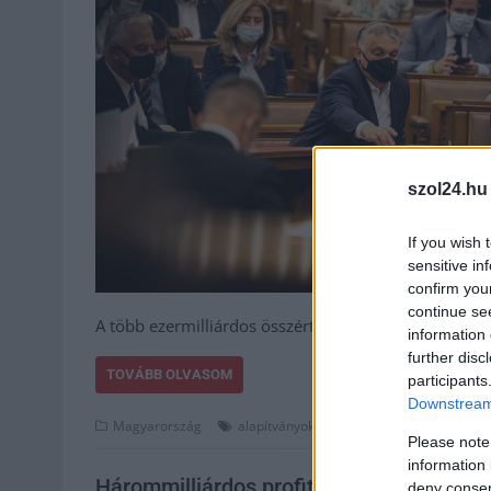
szol24.hu
If you wish 
sensitive in
confirm you
continue se
A több ezermilliárdos összértékűre becsülhető vag
information 
further disc
TOVÁBB OLVASOM
participants
Downstream 
,
,
,
Magyarország
alapítványok
állami
ezermilliárdok
fide
Please note
information 
Hárommilliárdos profitot termelt, mégis 
deny consent