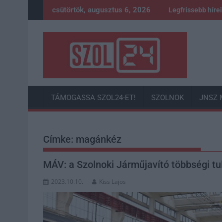
Skip
csütörtök, augusztus 6, 2026
Legfrissebb híre
to
content
TÁMOGASSA SZOL24-ET!
SZOLNOK
JNSZ 
Címke:
magánkéz
MÁV: a Szolnoki Járműjavító többségi tu
2023.10.10.
Kiss Lajos