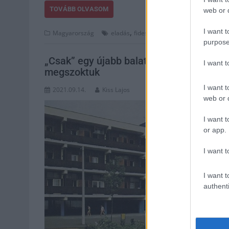
TOVÁBB OLVASOM
web or d
I want t
,
,
,
,
Magyarország
eladás
fidesz
gyula
húsüzem
magánk
purpose
„Csak” egy újabb balatoni gyermeküdül
I want 
megszoktuk
I want t
2021.09.14.
Kiss Lajos
web or d
I want t
or app.
I want t
I want t
authenti