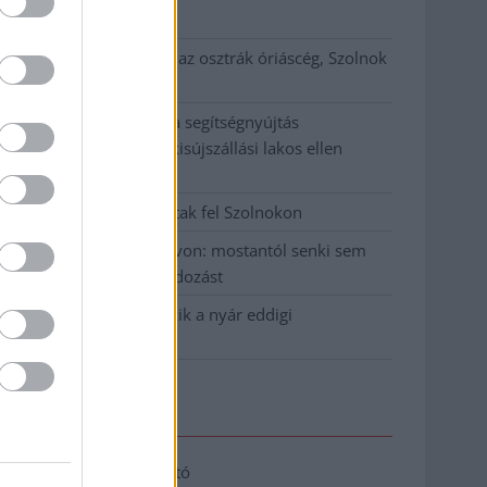
klíma
Átszervezi működését az osztrák óriáscég, Szolnok
is érintett
Tragédiába torkollott a segítségnyújtás
elmulasztása, három kisújszállási lakos ellen
emeltek vádat
Hatalmas lángok csaptak fel Szolnokon
Vízitraffipax a Tisza-tavon: mostantól senki sem
úszhatja meg a száguldozást
Szolnokra is megérkezik a nyár eddigi
legkeményebb napja
Elérhetőség
Adatkezelési tájékoztató