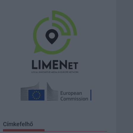
Címkefelhő