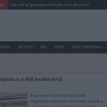
Sok volt az igazolatlan hiányzás, Pócs János fizetéslevoná
ink
MEGYE
BELFÖLD
KÉK
SPORT
MÉG TÖBB ROVAT
lajdona is a NER kezébe kerül
A kormány tovább folytatja a MÁV
magánkézbe játszását. Hamarosan aláírják a
szerződést, a honvédelmi miniszter által