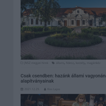
,
,
,
JNSZ megyei hírek
állami
fidesz
kastély
magánkéz
Csak csendben: hazánk állami vagyonána
alapítványainak
2021.12.29.
Kiss Lajos