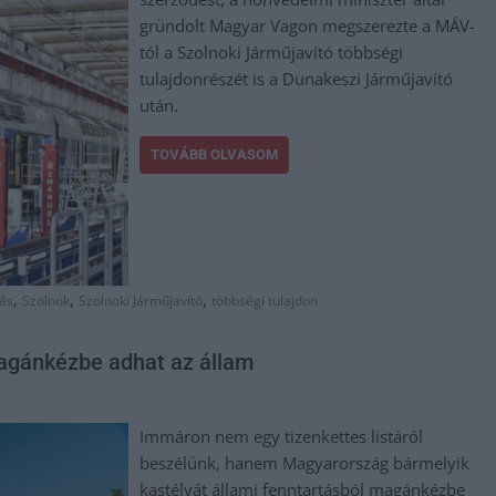
gründolt Magyar Vagon megszerezte a MÁV-
tól a Szolnoki Járműjavító többségi
tulajdonrészét is a Dunakeszi Járműjavító
után.
TOVÁBB OLVASOM
,
,
,
lás
Szolnok
Szolnoki Járműjavító
többségi tulajdon
magánkézbe adhat az állam
Immáron nem egy tizenkettes listáról
beszélünk, hanem Magyarország bármelyik
kastélyát állami fenntartásból magánkézbe