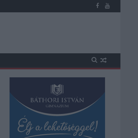
st kapott, más fideszesek még kevesebbet vittek haza