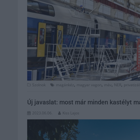
,
,
,
,
Szolnok
magánkéz
magyar vagon
máv
NER
privatizá
Új javaslat: most már minden kastélyt 
2023.06.06.
Kiss Lajos