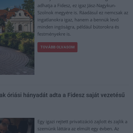
adhatja a Fidesz, ez igaz Jász-Nagykun-
Szolnok megyére is. Ráadásul ez nemcsak az
ingatlanokra igaz, hanem a bennük levő
minden ingóságra, például bútorokra és
festményekre is.
TOVÁBB OLVASOM
k óriási hányadát adta a Fidesz saját vezetésű
Egy igazi rejtett privatizáció zajlott és zajlik a
szemünk láttára az elmúlt egy évben. Az