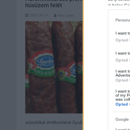
húsüzem felét
in below Go
2021.09.15.
Kiss Lajos
Persona
I want t
Opted 
I want t
Opted 
I want 
Advertis
Opted 
I want t
of my P
was col
Opted 
Google 
százalékát értékesítené Gyula városa. A húsipari c
I want t