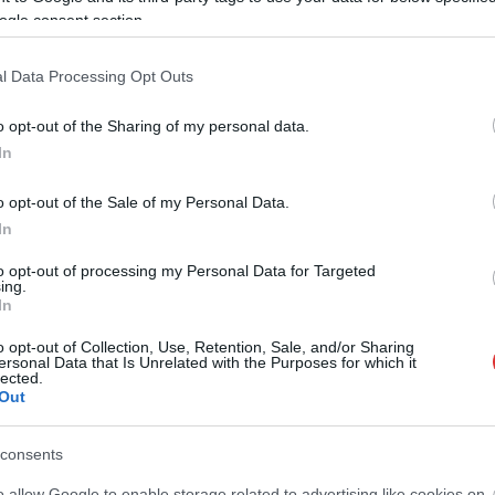
ogle consent section.
l Data Processing Opt Outs
Jelenleg 100%-osan önkormányzati
tulajdonban van az üzem, de úgy tűnik, ide
o opt-out of the Sharing of my personal data.
is elért a mostanában tömegesen
In
tapasztalható hirtelen magánkézbe adási
hullám a választások előtt. Ismét egy
o opt-out of the Sale of my Personal Data.
fideszes polgármester és testület a
In
főszereplő, az indok pedig a bővítés igénye.
to opt-out of processing my Personal Data for Targeted
Elvi jóváhagyását adta a gyulai képviselő-
ing.
testület szerdán az önkormányzat
In
előterjesztésére, mely szerint a város külső
o opt-out of Collection, Use, Retention, Sale, and/or Sharing
befektetőt vonna be a Gyulahús Kft.-be – írta
ersonal Data that Is Unrelated with the Purposes for which it
lected.
meg a Portfolio.hu. A lap szerint ezzel a
Out
2013 óta 100 százalékos önkormányzati
tulajdonban lévő húsüzem legfeljebb 49
consents
ég a 2013-as mentőakció óta mintegy…
o allow Google to enable storage related to advertising like cookies on