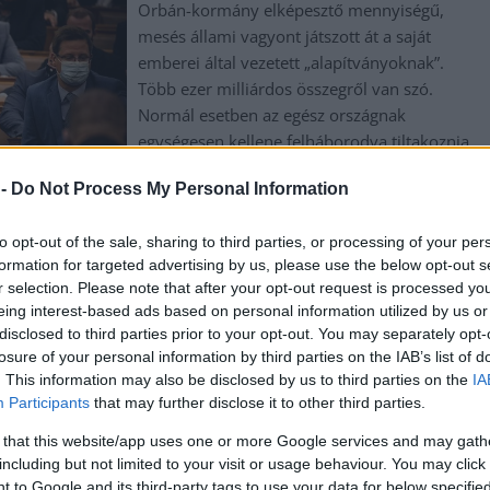
Orbán-kormány elképesztő mennyiségű,
mesés állami vagyont játszott át a saját
emberei által vezetett „alapítványoknak”.
Több ezer milliárdos összegről van szó.
Normál esetben az egész országnak
egységesen kellene felháborodva tiltakoznia
egy ilyen látványos vagyonkimentés láttán,
 -
Do Not Process My Personal Information
de sajnos nagyon sokan még mindig nem
látják a lényeget, mi is történik éppen. 2021-
to opt-out of the sale, sharing to third parties, or processing of your per
ben a rendszerváltáskori privatizációhoz
formation for targeted advertising by us, please use the below opt-out s
mérhető nemzeti vagyont adott ki az állam
r selection. Please note that after your opt-out request is processed y
kezéből az Orbán-kormány – írja az Átlátszó.
eing interest-based ads based on personal information utilized by us or
yontárgyakat ingyen kapták meg…
disclosed to third parties prior to your opt-out. You may separately opt-
losure of your personal information by third parties on the IAB’s list of
. This information may also be disclosed by us to third parties on the
IA
Participants
that may further disclose it to other third parties.
,
,
sz
magánkéz
vagyon
 that this website/app uses one or more Google services and may gath
including but not limited to your visit or usage behaviour. You may click 
eladná a fideszes polgármester a gyulai
 to Google and its third-party tags to use your data for below specifi