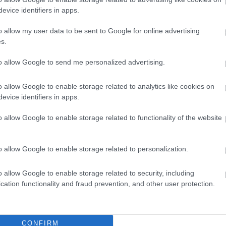
evice identifiers in apps.
o allow my user data to be sent to Google for online advertising
,
éz
önkormányzat
s.
ő, amit a Fidesz-kormány magánkézbe ad, már
to allow Google to send me personalized advertising.
o allow Google to enable storage related to analytics like cookies on
evice identifiers in apps.
Orbánék tökéletesen átjátsszák magánkézbe
a szinte teljes Balaton-partot. Elképesztő, de
o allow Google to enable storage related to functionality of the website
már kicsit sem meglepő. Az állam sorra adja
el a Balaton-parti ingatlanokat
o allow Google to enable storage related to personalization.
befektetőknek. Még június közepén licitált
valaki sikeresen a Magyar Nemzeti
o allow Google to enable storage related to security, including
Vagyonkezelő (MNV) Zrt. árverésén, ahol a
cation functionality and fraud prevention, and other user protection.
balatonberényi gyermeküdülőt kínálták
eladásra; az ingatlan végül 527 millió
forintért kelt el. Az aukciót szervező MNV
CONFIRM