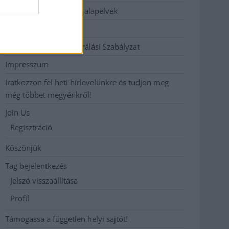
Etikai és függetlenségi alapelvek
Hirdetési árak
Hozzászólási és Moderálási Szabályzat
Impresszum
Iratkozzon fel heti hírlevelünkre és tudjon meg
még többet megyénkről!
Join Us
Regisztráció
Köszönjük
Tag bejelentkezés
Jelszó visszaállítása
Profil
Támogassa a független helyi sajtót!