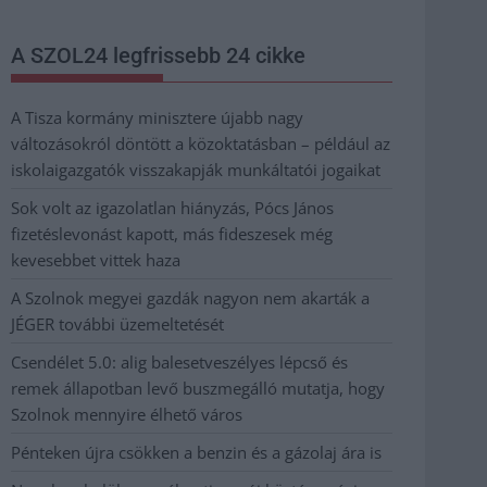
A SZOL24 legfrissebb 24 cikke
A Tisza kormány minisztere újabb nagy
változásokról döntött a közoktatásban – például az
iskolaigazgatók visszakapják munkáltatói jogaikat
Sok volt az igazolatlan hiányzás, Pócs János
fizetéslevonást kapott, más fideszesek még
kevesebbet vittek haza
A Szolnok megyei gazdák nagyon nem akarták a
JÉGER további üzemeltetését
Csendélet 5.0: alig balesetveszélyes lépcső és
remek állapotban levő buszmegálló mutatja, hogy
Szolnok mennyire élhető város
Pénteken újra csökken a benzin és a gázolaj ára is